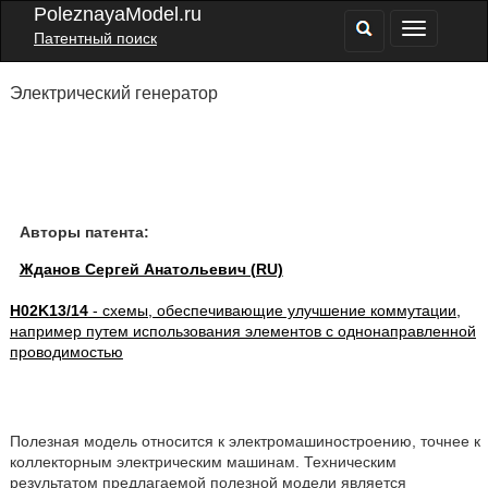
PoleznayaModel.ru
Патентный поиск
Электрический генератор
Авторы патента:
Жданов Сергей Анатольевич (RU)
H02K13/14
- схемы, обеспечивающие улучшение коммутации,
например путем использования элементов с однонаправленной
проводимостью
Полезная модель относится к электромашиностроению, точнее к
коллекторным электрическим машинам. Техническим
результатом предлагаемой полезной модели является