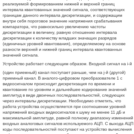
реализуемой формированием нижней и верхней границ
интервала квантованных значений сигнала, соответствующих
границам данного интервала дискретизации, и содержащим
внутри себя пороговое значение напряжения срабатывания
компаратора, что равносильно увеличению частоты
дискретизации в величину, равную отношению интервала
дискретизации к количеству младших значащих разрядов
(единичных уровней квантования), определяемому на основе
разности верхней и нижней границ интервала квантованных
значений сигнала.
Устройство работает следующим образом. Входной сигнал на i-й
(один приемный) канал поступает раньше, чем на j-й (другой)
приемный канал. В аналого-цифровом преобразователе 1 с
видеосигналом происходит дискретизация по времени и
квантование по уровням и дальнейшее кодирование значений
амплитуд в виде двоичных последовательностей, следующих
через интервалы дискретизации. Необходимо отметить, что
работа устройства осуществляется при соотношении уровней
напряжений входных видеосигналов к шуму не менее 11 дБ и
максимальной амплитуде, равной полному диапазону изменений
входных аналоговых сигналов используемого АЦП. С выхода АЦП
коды последовательностей поступают на устройство вычисления