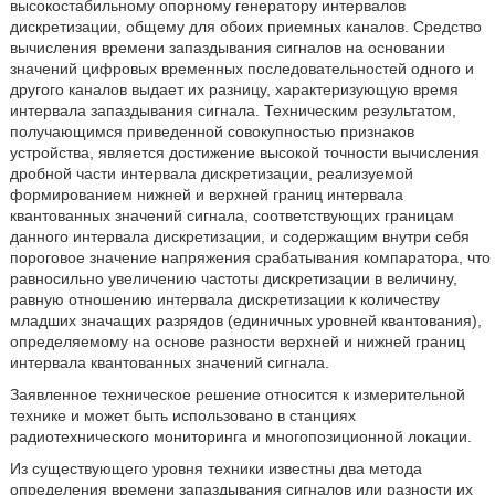
высокостабильному опорному генератору интервалов
дискретизации, общему для обоих приемных каналов. Средство
вычисления времени запаздывания сигналов на основании
значений цифровых временных последовательностей одного и
другого каналов выдает их разницу, характеризующую время
интервала запаздывания сигнала. Техническим результатом,
получающимся приведенной совокупностью признаков
устройства, является достижение высокой точности вычисления
дробной части интервала дискретизации, реализуемой
формированием нижней и верхней границ интервала
квантованных значений сигнала, соответствующих границам
данного интервала дискретизации, и содержащим внутри себя
пороговое значение напряжения срабатывания компаратора, что
равносильно увеличению частоты дискретизации в величину,
равную отношению интервала дискретизации к количеству
младших значащих разрядов (единичных уровней квантования),
определяемому на основе разности верхней и нижней границ
интервала квантованных значений сигнала.
Заявленное техническое решение относится к измерительной
технике и может быть использовано в станциях
радиотехнического мониторинга и многопозиционной локации.
Из существующего уровня техники известны два метода
определения времени запаздывания сигналов или разности их