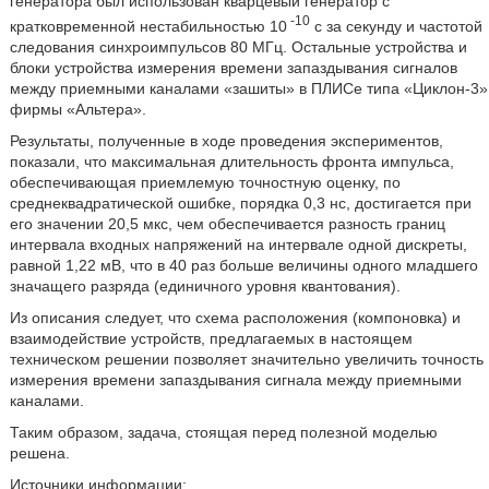
генератора был использован кварцевый генератор с
-10
кратковременной нестабильностью 10
с за секунду и частотой
следования синхроимпульсов 80 МГц. Остальные устройства и
блоки устройства измерения времени запаздывания сигналов
между приемными каналами «зашиты» в ПЛИСе типа «Циклон-3»
фирмы «Альтера».
Результаты, полученные в ходе проведения экспериментов,
показали, что максимальная длительность фронта импульса,
обеспечивающая приемлемую точностную оценку, по
среднеквадратической ошибке, порядка 0,3 нс, достигается при
его значении 20,5 мкс, чем обеспечивается разность границ
интервала входных напряжений на интервале одной дискреты,
равной 1,22 мВ, что в 40 раз больше величины одного младшего
значащего разряда (единичного уровня квантования).
Из описания следует, что схема расположения (компоновка) и
взаимодействие устройств, предлагаемых в настоящем
техническом решении позволяет значительно увеличить точность
измерения времени запаздывания сигнала между приемными
каналами.
Таким образом, задача, стоящая перед полезной моделью
решена.
Источники информации: