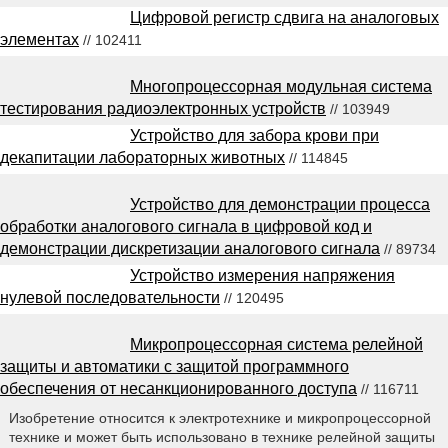
Цифровой регистр сдвига на аналоговых
элементах
// 102411
Многопроцессорная модульная система
тестирования радиоэлектронных устройств
// 103949
Устройство для забора крови при
декапитации лабораторных животных
// 114845
Устройство для демонстрации процесса
обработки аналогового сигнала в цифровой код и
демонстрации дискретизации аналогового сигнала
// 89734
Устройство измерения напряжения
нулевой последовательности
// 120495
Микропроцессорная система релейной
защиты и автоматики с защитой программного
обеспечения от несанкционированного доступа
// 116711
Изобретение относится к электротехнике и микропроцессорной
технике и может быть использовано в технике релейной защиты