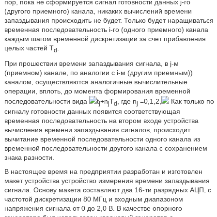
пор, пока не сформируется сигнал готовности данных j-го
(другого приемного) канала, никаких вычислений времени
запаздывания происходить не будет. Только будет наращиваться
временная последовательность i-го (одного приемного) канала
каждым шагом временной дискретизации за счет прибавления
целых частей T
.
d
При прошествии времени запаздывания сигнала, в j-м
(приемном) канале, по аналогии с i-м (другим приемным))
каналом, осуществляются аналогичные вычислительные
операции, вплоть, до момента формирования временной
последовательности вида
t
+n
T
, где n
=0,1,2,
Как только по
j
j
d
j
сигналу готовности данных появится соответствующая
временная последовательность на втором входе устройства
вычисления времени запаздывания сигналов, происходит
вычитание временной последовательности одного канала из
временной последовательности другого канала с сохранением
знака разности.
В настоящее время на предприятии разработан и изготовлен
макет устройства устройство измерения времени запаздывания
сигнала. Основу макета составляют два 16-ти разрядных АЦП, с
частотой дискретизации 80 МГц и входным диапазоном
напряжения сигнала от 0 до 2,0 В. В качестве опорного