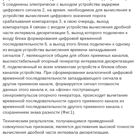
5 соединены электрически с выходом устройства задержки
цифрового сигнала 2, на время, необходимое для вычисления в
устройстве вычисления цифрового значения порога
срабатывания компаратора 3, в свою очередь, выход
компаратора 4 связан с входом устройства вычисления дробной
части интервала дискретизации 5, выход которого подключен к
входу блока формирования цифровой временной
последовательности 6, а выход этого блока подключен к одному
из входов устройства вычисления времени запаздывания
сигналов 7, являющегося общим для обоих приемных каналов,
высокостабильный опорный генератор интервалов дискретизации
8, подключенный ко всем элементам устройств и блоков обоих
каналов устройства. При сформировании аналогичной цифровой
временной последовательности запаздывающего сигнала в
другом приемном канале, формируется сигнал готовности
данных этого канала и, на «фоне» поступающих
синхроимпульсов опорного генератора, происходит вычитание
временной последовательности одного приемного канала из
временной последовательности другого приемного канала с
сохранением знака разности (Фиг.1).
Техническим результатом, получающимся приведенной
совокупностью признаков, является достижение высокой точности
вычисления дробной части интервала дискретизации,