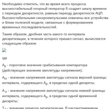
Необходимо отметить, что во время всего процесса
высокостабильный опорный генератор 8 создает шкалу времени
с периодом дискретности, равным периоду дискретности АЦП.
Высокостабильными синхроимпульсами охвачены все устройства
и блоки полезной модели, связанные с формированием
временных последовательностей.
Таким образом, дробная часть какого-то интервала
дискретизации, в течение которого пришел сигнал, вычисляется
следующим образом:
где
А
- пороговое значение срабатывания компаратора
р
(действующее значение амплитуды напряжения);
A
- значение напряжения амплитуды сигнала верхней границы
m
интервала, содержащего А
, в пределах одной дискреты;
р
A
- значение напряжения амплитуды сигнала нижней границы
n
интервала, содержащего А
, в пределах одной временной
р
дискреты;
T
- значение периода дискретизации. В рассматриваемом