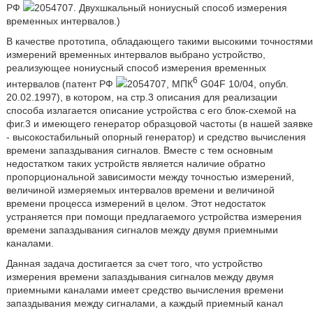
РФ
2054707. Двухшкальный нониусный способ измерения
временных интервалов.)
В качестве прототипа, обладающего такими высокими точностями
измерений временных интервалов выбрано устройство,
реализующее нониусный способ измерения временных
6
интервалов (патент РФ
2054707, МПК
G04F 10/04, опубл.
20.02.1997), в котором, на стр.3 описания для реализации
способа излагается описание устройства с его блок-схемой на
фиг.3 и имеющего генератор образцовой частоты (в нашей заявке
- высокостабильный опорный генератор) и средство вычисления
времени запаздывания сигналов. Вместе с тем основным
недостатком таких устройств является наличие обратно
пропорциональной зависимости между точностью измерений,
величиной измеряемых интервалов времени и величиной
времени процесса измерений в целом. Этот недостаток
устраняется при помощи предлагаемого устройства измерения
времени запаздывания сигналов между двумя приемными
каналами.
Данная задача достигается за счет того, что устройство
измерения времени запаздывания сигналов между двумя
приемными каналами имеет средство вычисления времени
запаздывания между сигналами, а каждый приемный канал