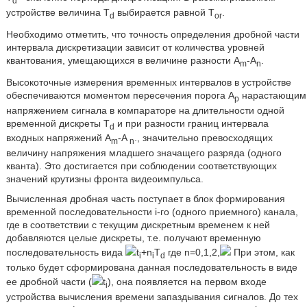
d
устройстве величина T
выбирается равной Т
.
d
ог
Необходимо отметить, что точность определения дробной части
интервала дискретизации зависит от количества уровней
квантования, умещающихся в величине разности A
-A
.
m
n
Высокоточные измерения временных интервалов в устройстве
обеспечиваются моментом пересечения порога А
нарастающим
р
напряжением сигнала в компараторе на длительности одной
временной дискреты T
и при разности границ интервала
d
входных напряжений A
-A
., значительно превосходящих
m
n
величину напряжения младшего значащего разряда (одного
кванта). Это достигается при соблюдении соответствующих
значений крутизны фронта видеоимпульса.
Вычисленная дробная часть поступает в блок формирования
временной последовательности i-го (одного приемного) канала,
где в соответствии с текущим дискретным временем к ней
добавляются целые дискреты, т.е. получают временную
последовательность вида
t
+n
T
где n=0,1,2,
При этом, как
i
i
d
только будет сформирована данная последовательность в виде
ее дробной части (
t
), она появляется на первом входе
i
устройства вычисления времени запаздывания сигналов. До тех