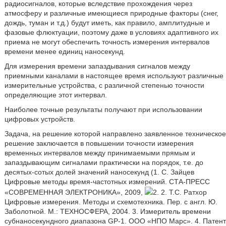
радиосигналов, которые вследствие прохождения через
атмосферу и различные имеющиеся природные факторы (снег,
дождь, туман и т.д.) будут иметь, как правило, амплитудные и
фазовые флюктуации, поэтому даже в условиях адаптивного их
приема не могут обеспечить точность измерения интервалов
времени менее единиц наносекунд.
Для измерения времени запаздывания сигналов между
приемными каналами в настоящее время используют различные
измерительные устройства, с различной степенью точности
определяющие этот интервал.
Наиболее точные результаты получают при использовании
цифровых устройств.
Задача, на решение которой направлено заявленное техническое
решение заключается в повышении точности измерения
временных интервалов между принимаемыми прямым и
запаздывающим сигналами практически на порядок, т.е. до
десятых-сотых долей значений наносекунд (1. С. Зайцев
Цифровые методы время-частотных измерений. СТА-ПРЕСС
«СОВРЕМЕННАЯ ЭЛЕКТРОНИКА», 2009,
2. 2. Т.С. Ратхор
Цифровые измерения. Методы и схемотехника. Пер. с англ. Ю.
Заболотной. М.: ТЕХНОСФЕРА, 2004. 3. Измеритель времени
субнаносекундного диапазона GP-1. ООО «НПО Марс». 4. Патент