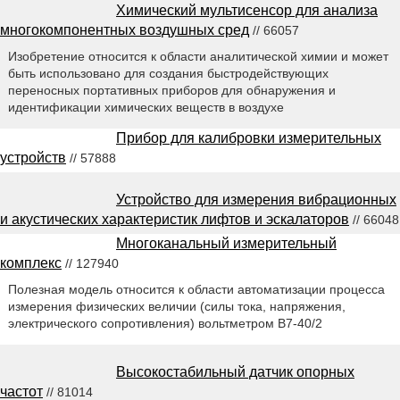
Химический мультисенсор для анализа
многокомпонентных воздушных сред
// 66057
Изобретение относится к области аналитической химии и может
быть использовано для создания быстродействующих
переносных портативных приборов для обнаружения и
идентификации химических веществ в воздухе
Прибор для калибровки измерительных
устройств
// 57888
Устройство для измерения вибрационных
и акустических характеристик лифтов и эскалаторов
// 66048
Многоканальный измерительный
комплекс
// 127940
Полезная модель относится к области автоматизации процесса
измерения физических величии (силы тока, напряжения,
электрического сопротивления) вольтметром В7-40/2
Высокостабильный датчик опорных
частот
// 81014