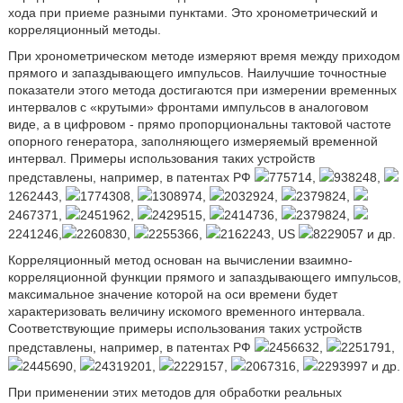
хода при приеме разными пунктами. Это хронометрический и
корреляционный методы.
При хронометрическом методе измеряют время между приходом
прямого и запаздывающего импульсов. Наилучшие точностные
показатели этого метода достигаются при измерении временных
интервалов с «крутыми» фронтами импульсов в аналоговом
виде, а в цифровом - прямо пропорциональны тактовой частоте
опорного генератора, заполняющего измеряемый временной
интервал. Примеры использования таких устройств
представлены, например, в патентах РФ
775714,
938248,
1262443,
1774308,
1308974,
2032924,
2379824,
2467371,
2451962,
2429515,
2414736,
2379824,
2241246,
2260830,
2255366,
2162243, US
8229057 и др.
Корреляционный метод основан на вычислении взаимно-
корреляционной функции прямого и запаздывающего импульсов,
максимальное значение которой на оси времени будет
характеризовать величину искомого временного интервала.
Соответствующие примеры использования таких устройств
представлены, например, в патентах РФ
2456632,
2251791,
2445690,
24319201,
2229157,
2067316,
2293997 и др.
При применении этих методов для обработки реальных