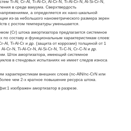
i-Al, Cr-Al, Ti-Al-Cr, Al-Cr-N, Ti-Al-Cr-N, Al-Si-Cr-N,
ления в среде вакуума. Сверхтвердость
 напряжениями, а определяется их нано-шкальной
ации из-за небольшого нанометрического размера зерен
йств с ростом температуры уменьшается.
омом (Cr) штока амортизатора предлагается системное
х по составу и функциональным характеристикам слоев:
-Al, Ti-Al-Cr и др. (защита от коррозии) толщиной от 1
Cr-N, Ti-Al-Cr-N, Al-Si-Cr-N, Ti-C-N, Cr-C-N и др.
2 мкм. Шток амортизатора, имеющий системное
 циклов в стендовых испытаниях не имеет следов износа
м характеристикам внешних слоев (nc-AlN/nc-CrN или
более чем 2-х кратное повышение ресурса штока.
иг.1 изображен амортизатор в разрезе.