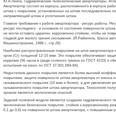
Ю.А.Лиэпа, Гидравлические телескопические амортизаторы. Атлас 
Амортизатор состоит из корпуса, расположенного в корпусе раб
штока с покрытием, установленных на штоке последовательно п
направляющей штока и уплотнения штока.
Главное требование к работе амортизатора - ресурс работы. Рес
ресурс последнего - в основном от состояния поверхности штока
не могли оставить царапин, коррозионно-стойким, чтобы не пов
гладкой для малого трения скольжения. (Й.Раймпель, Шасси авт
Машиностроение, 1986 г., стр.28)
Наиболее распространенным покрытием на шток амортизатора я
хром (Сr) толщиной 12-15 мкм. Это покрытие обеспечивает защит
коррозии (96 часов в среде соляного тумана по ГОСТ 4233) и об
испытания на износ по ОСТ 37.001.084-84).
Недостатком данного покрытия является более высокий коэффиц
покрытием, защита поверхности штока амортизатора от износа 
гальванического покрытия (10 мкм и более), а для увеличения 
гальванического покрытия штока амортизатора. Технология пол
хромом является экологически опасной.
Задачей полезной модели является создание гидравлического те
экологически безопасное покрытие, стойкое к коррозионному р
0,1 до 0,6) на поверхности штока амортизатора, с повышенным 