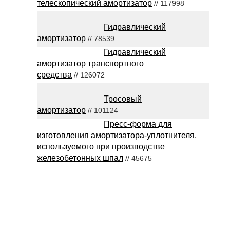
телескопический амортизатор
// 117998
Гидравлический
амортизатор
// 78539
Гидравлический
амортизатор транспортного
средства
// 126072
Тросовый
амортизатор
// 101124
Пресс-форма для
изготовления амортизатора-уплотнителя,
используемого при производстве
железобетонных шпал
// 45675