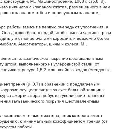
конструкций. М., Машиностроение, 1968 г, стр.8, 9).
очего цилиндра с клапаном сжатия, размещенного в нем
оршня с клапаном отбоя и перепускным клапаном,
урс работы зависит в первую очередь от уплотнения, а
. Она должна быть твердой, чтобы пыль и частицы грязи
редить уплотнение очагами коррозии, и возможно более
омобиля. Амортизаторы, шины и колеса. М.,
вляется гальваническое покрытие шестивалентным
у штока, выполненного из углеродистой стали, от
еспечивает ресурс 1,5-2 млн. двойных ходов (стендовые
иент трения (µ=0,7) в сравнении с предлагаемым
и коррозии осуществляется за счет большой толщины
ресурса амортизатора требуется увеличение толщины
учения гальванического покрытия шестивалентным
лескопического амортизатора, шток которого имеет
азрушению, с минимальным коэффициентом трения (от
ресурсом работы.