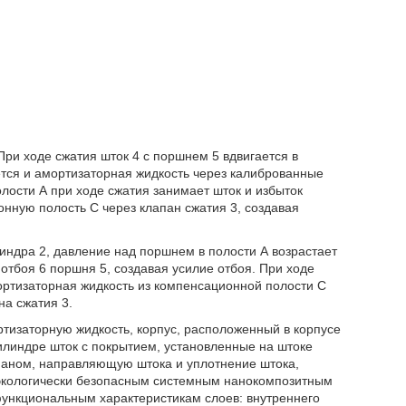
и ходе сжатия шток 4 с поршнем 5 вдвигается в
тся и амортизаторная жидкость через калиброванные
олости А при ходе сжатия занимает шток и избыток
онную полость С через клапан сжатия 3, создавая
линдра 2, давление над поршнем в полости А возрастает
 отбоя 6 поршня 5, создавая усилие отбоя. При ходе
мортизаторная жидкость из компенсационной полости С
на сжатия 3.
тизаторную жидкость, корпус, расположенный в корпусе
линдре шток с покрытием, установленные на штоке
паном, направляющую штока и уплотнение штока,
 экологически безопасным системным нанокомпозитным
функциональным характеристикам слоев: внутреннего