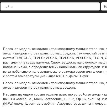
Н
Полезная модель относится к транспортному машиностроению, а 
амортизаторов и стоек транспортных средств. Технический резул
систем Ti-Al, Cr-Al, Ti-Al-Cr, Al-Cr-N, Ti-Al-Cr-N, Al-Si-Cr-N, Ti-
распыления в среде вакуума. Сверхтвердость нанокомпозитных 
напряжениями, а определяется их наношкальной структурой. В 
из-за небольшого нанометрического размера зерен или слоев и,
с ростом температуры уменьшается. 1 п. ф-лы, 1 фиг.
Полезная модель относится к транспортному машиностроению, а 
амортизаторов и стоек транспортных средств.
Из существующего уровня техники известно устройство амортиз
шины и колеса. М., Машиностроение, 1986 г., стр.16, рис.1.5).
(Й.Раймпель, Шасси автомобиля. Амортизаторы, шины и колеса. М