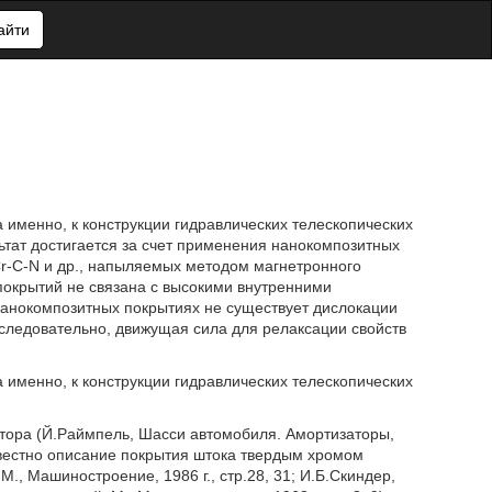
айти
именно, к конструкции гидравлических телескопических
ьтат достигается за счет применения нанокомпозитных
C-N, Cr-C-N и др., напыляемых методом магнетронного
покрытий не связана с высокими внутренними
нанокомпозитных покрытиях не существует дислокации
 следовательно, движущая сила для релаксации свойств
именно, к конструкции гидравлических телескопических
атора (Й.Раймпель, Шасси автомобиля. Амортизаторы,
 Известно описание покрытия штока твердым хромом
., Машиностроение, 1986 г., стр.28, 31; И.Б.Скиндер,