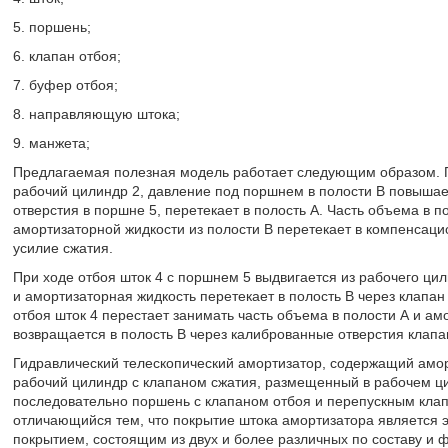
5. поршень;
6. клапан отбоя;
7. буфер отбоя;
8. направляющую штока;
9. манжета;
Предлагаемая полезная модель работает следующим образом. Пр
рабочий цилиндр 2, давление под поршнем в полости В повышае
отверстия в поршне 5, перетекает в полость А. Часть объема в п
амортизаторной жидкости из полости В перетекает в компенсаци
усилие сжатия.
При ходе отбоя шток 4 с поршнем 5 выдвигается из рабочего ци
и амортизаторная жидкость перетекает в полость В через клапан
отбоя шток 4 перестает занимать часть объема в полости А и а
возвращается в полость В через калиброванные отверстия клапа
Гидравлический телескопический амортизатор, содержащий амор
рабочий цилиндр с клапаном сжатия, размещенный в рабочем ци
последовательно поршень с клапаном отбоя и перепускным кла
отличающийся тем, что покрытие штока амортизатора является
покрытием, состоящим из двух и более различных по составу и 