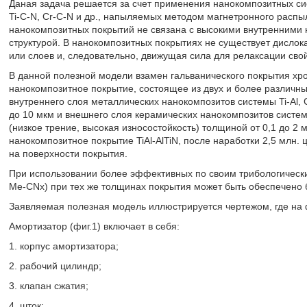
Даная задача решается за счет применения нанокомпозитных систем T
Ti-C-N, Cr-C-N и др., напыляемых методом магнетронного распы
нанокомпозитных покрытий не связана с высокими внутренними
структурой. В нанокомпозитных покрытиях не существует дислок
или слоев и, следовательно, движущая сила для релаксации сво
В данной полезной модели взамен гальванического покрытия хр
нанокомпозитное покрытие, состоящее из двух и более различны
внутреннего слоя металлических нанокомпозитов системы Ti-Al, Cr
до 10 мкм и внешнего слоя керамических нанокомпозитов систем Al-
(низкое трение, высокая износостойкость) толщиной от 0,1 до 
нанокомпозитное покрытие TiAl-AlTiN, после наработки 2,5 млн.
на поверхности покрытия.
При использовании более эффективных по своим трибологически
Me-CNx) при тех же толщинах покрытия может быть обеспечено 
Заявляемая полезная модель иллюстрируется чертежом, где на ф
Амортизатор (фиг.1) включает в себя:
1. корпус амортизатора;
2. рабочий цилиндр;
3. клапан сжатия;
4. шток;