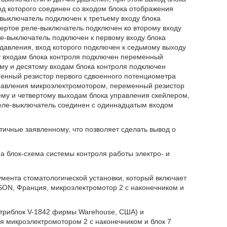
од которого соединен со входом блока отображения
выключатель подключен к третьему входу блока
вертое реле-выключатель подключен ко второму входу
ле-выключатель подключен к первому входу блока
 давления, вход которого подключен к седьмому выходу
му входам блока контроля подключен переменный
ому и десятому входам блока контроля подключен
енный резистор первого сдвоенного потенциометра
правления микроэлектромотором, переменный резистор
ему и четвертому выходам блока управления скейлером,
реле-выключатель соединен с одиннадцатым входом
ичные заявленному, что позволяет сделать вывод о
а блок-схема системы контроля работы электро- и
мента стоматологической установки, который включает
SON, Франция, микроэлектромотор 2 с наконечником и
(триблок V-1842 фирмы Warehouse, США) и
я микроэлектромотором 2 с наконечником и блок 7