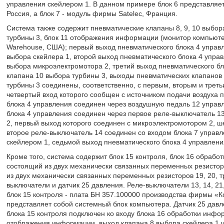
управления скейлером 1. В данном примере блок 6 представля
Россия, а блок 7 - модуль фирмы Satelec, Франция.
Система также содержит пневматические клапаны 8, 9, 10 выбора
турбины 3, блок 11 отображения информации (монитор компьют
Warehouse, США); первый выход пневматического блока 4 управ
выбора скейлера 1, второй выход пневматического блока 4 упра
выбора микроэлектромотора 2, третий выход пневматического бл
клапана 10 выбора турбины 3, выходы пневматических клапанов 8
турбины 3 соединены, соответственно, с первым, вторым и трет
четвертый вход которого сообщен с источником подачи воздуха 
блока 4 управления соединен через воздушную педаль 12 управл
блока 4 управления соединен через первое реле-выключатель 1
2, первый выход которого соединен с микроэлектромотором 2, ш
второе реле-выключатель 14 соединен со входом блока 7 управл
скейлером 1, седьмой выход пневматического блока 4 управлени
Кроме того, система содержит блок 15 контроля, блок 16 обраб
состоящий из двух механически связанных переменных резистор
из двух механически связанных переменных резисторов 19, 20, тр
выключатели и датчик 25 давления. Реле-выключатели 13, 14, 21,
блок 15 контроля - плата БН 357.100000 производства фирмы «К
представляет собой системный блок компьютера. Датчик 25 давл
блока 15 контроля подключен ко входу блока 16 обработки инфо
отображения информации, выход клапана 8 выбора скейлера 1 ч