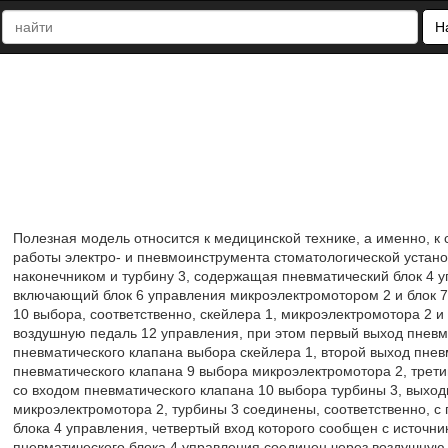
Н
Полезная модель относится к медицинской технике, а именно, 
работы электро- и пневмоинструмента стоматологической устано
наконечником и турбину 3, содержащая пневматический блок 4 у
включающий блок 6 управления микроэлектромотором 2 и блок 7 
10 выбора, соответственно, скейлера 1, микроэлектромотора 2 и
воздушную педаль 12 управления, при этом первый выход пневм
пневматического клапана выбора скейлера 1, второй выход пнев
пневматического клапана 9 выбора микроэлектромотора 2, трети
со входом пневматического клапана 10 выбора турбины 3, выход
микроэлектромотора 2, турбины 3 соединены, соответственно, с
блока 4 управления, четвертый вход которого сообщен с источни
пневматического блока 4 управления соединен через воздушную 