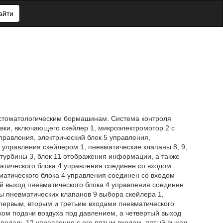
айти
к стоматологическим бормашинам. Система контроля
вки, включающего скейлер 1, микроэлектромотор 2 с
правления, электрический блок 5 управления,
управления скейлером 1, пневматические клапаны 8, 9,
 турбины 3, блок 11 отображения информации, а также
атического блока 4 управления соединен со входом
матического блока 4 управления соединен со входом
й выход пневматического блока 4 управления соединен
ы пневматических клапанов 9 выбора скейлера 1,
 первым, вторым и третьим входами пневматического
ком подачи воздуха под давлением, а четвертый выход
педаль 12 управления с его пятым входом, пятый выход