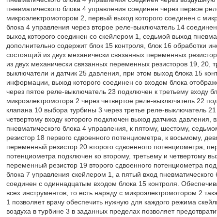
пневматического блока 4 управления соединен через первое рел
микроэлектромотором 2, первый выход которого соединен с мик
блока 4 управления через второе реле-выключатель 14 соединен
выход которого соединен со скейлером 1, седьмой выход пневмат
дополнительно содержит блок 15 контроля, блок 16 обработки 
состоящий из двух механически связанных переменных резистор
из двух механически связанных переменных резисторов 19, 20, тр
выключатели и датчик 25 давления, при этом выход блока 15 кон
информации, выход которого соединен со входом блока отображ
через пятое реле-выключатель 23 подключен к третьему входу бл
микроэлектромотора 2 через четвертое реле-выключатель 22 под
клапана 10 выбора турбины 3 через третье реле-выключатель 21 
четвертому входу которого подключен выход датчика давления, 
пневматического блока 4 управления, к пятому, шестому, седьм
резистор 18 первого сдвоенного потенциометра, к восьмому, де
переменный резистор 20 второго сдвоенного потенциометра, пе
потенциометра подключен ко второму, третьему и четвертому в
переменный резистор 19 второго сдвоенного потенциометра под
блока 7 управления скейлером 1, а пятый вход пневматического
соединен с одиннадцатым входом блока 15 контроля. Обеспечив
всех инструментов, то есть наряду с микроэлектромотором 2 так
1 позволяет врачу обеспечить нужную для каждого режима скейл
воздуха в турбине 3 в заданных пределах позволяет предотврати