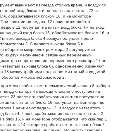
умент вынимают из гнезда столика врача, и воздух со
 второй вход блока 4 и на реле-выключатель 22, с
роля, обрабатывается блоком 16, и на мониторе
 При нажатии на педаль 12 начинается работа
 педаль 12 поступает на пятый вход блока 4 и на вход
иннадцатый вход блока 15, обрабатывается блоком 16, и
пятого выхода блока 4 воздух поступает к реле-
тромотором 2. С первого выхода блока 6 к
во оборотов микроэлектромотора 2 регулируется
го из двух механически связанных переменных
нциометра сопротивление переменного резистора 17 по
 четвертый выходы блока 6), одновременно изменяют
ка 15 между крайними положениями (пятый и седьмой
о оборотов микроэлектромотора 2.
, при этом срабатывает пневматический клапан 8 выбора
ет воздух, который с выхода клапана 8 поступает на
теля 23 после его срабатывания сигнал поступает на
рмации; сигнал от блока 16 поступает на монитор, где
лером 1 нажимают педаль 12, и воздух с четвертого
ход блока 4. После срабатывания реле-выключателя 2
 в блок 16, и на мониторе отображается, что скейлер 1
ключатель 14, которое срабатывает и включает блок 7
1 поступает управляющий сигнал. Мощность скейлера 1