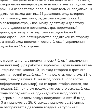
мотора через четвертое реле-выключатель 22 подключен
урбины 3 через третье реле-выключатель 21 подключен к
одключен выход датчика 25 давления, вход которого
ия, к пятому, шестому, седьмому входам блока 15
о потенциометра, к восьмому, девятому и десятому
торого сдвоенного потенциометра, переменный
орому, третьему и четвертому выходам блока 6
ого сдвоенного потенциометра подключен ко второму,
, а пятый вход пневматического блока 4 управления
одом блока 15 контроля.
ектропитание, а в пневматический блок 4 управления
 не показан). Для работы с турбиной 3 врач вынимает ее
открывается клапан 10, на вход которого с третьего
ает на третий вход блока 4 и на реле-выключатель 21, с
оля, с выхода блока 15 на вход блока 16 обработки
информации (монитор), на котором отображается, что
педаль 12, при этом воздух с четвертого выхода блока
ыхода последнего - на одиннадцатый вход блока 15
дновременно с этим воздух поступает на пятый вход
у 3 и к манометру 25. С выхода манометра 25 сигнал
ре отображается давление воздуха на турбине 3.