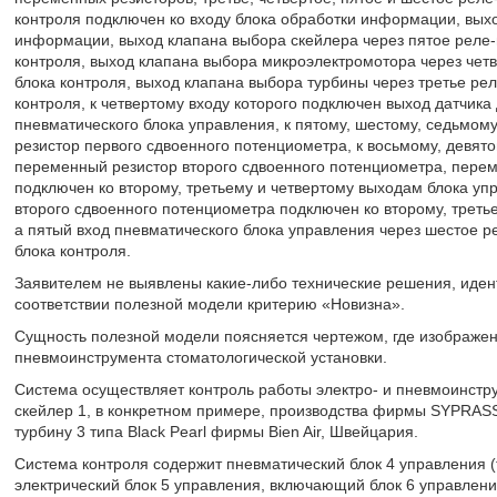
контроля подключен ко входу блока обработки информации, вых
информации, выход клапана выбора скейлера через пятое реле-
контроля, выход клапана выбора микроэлектромотора через чет
блока контроля, выход клапана выбора турбины через третье ре
контроля, к четвертому входу которого подключен выход датчика
пневматического блока управления, к пятому, шестому, седьмо
резистор первого сдвоенного потенциометра, к восьмому, девят
переменный резистор второго сдвоенного потенциометра, перем
подключен ко второму, третьему и четвертому выходам блока у
второго сдвоенного потенциометра подключен ко второму, треть
а пятый вход пневматического блока управления через шестое 
блока контроля.
Заявителем не выявлены какие-либо технические решения, идент
соответствии полезной модели критерию «Новизна».
Сущность полезной модели поясняется чертежом, где изображен
пневмоинструмента стоматологической установки.
Система осуществляет контроль работы электро- и пневмоинстру
скейлер 1, в конкретном примере, производства фирмы SYPRAS
турбину 3 типа Black Pearl фирмы Bien Air, Швейцария.
Система контроля содержит пневматический блок 4 управления 
электрический блок 5 управления, включающий блок 6 управлени