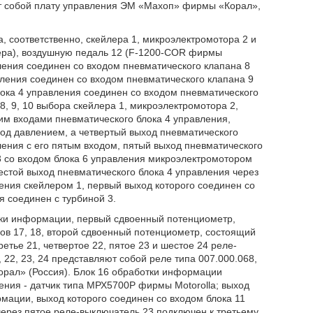
ет собой плату управления ЭМ «Махоп» фирмы «Корал»,
, соответственно, скейлера 1, микроэлектромотора 2 и
ера), воздушную педаль 12 (F-1200-COR фирмы
ления соединен со входом пневматического клапана 8
вления соединен со входом пневматического клапана 9
ока 4 управления соединен со входом пневматического
, 9, 10 выбора скейлера 1, микроэлектромотора 2,
ьим входами пневматического блока 4 управления,
под давлением, а четвертый выход пневматического
ения с его пятым входом, пятый выход пневматического
3 со входом блока 6 управления микроэлектромотором
естой выход пневматического блока 4 управления через
ения скейлером 1, первый выход которого соединен со
я соединен с турбиной 3.
отки информации, первый сдвоенный потенциометр,
ов 17, 18, второй сдвоенный потенциометр, состоящий
етье 21, четвертое 22, пятое 23 и шестое 24 реле-
 22, 23, 24 представляют собой реле типа 007.000.068,
орал» (Россия). Блок 16 обработки информации
ения - датчик типа МРХ5700Р фирмы Motorolla; выход
рмации, выход которого соединен со входом блока 11
ерез пятое реле-выключатель 23 подключен к третьему