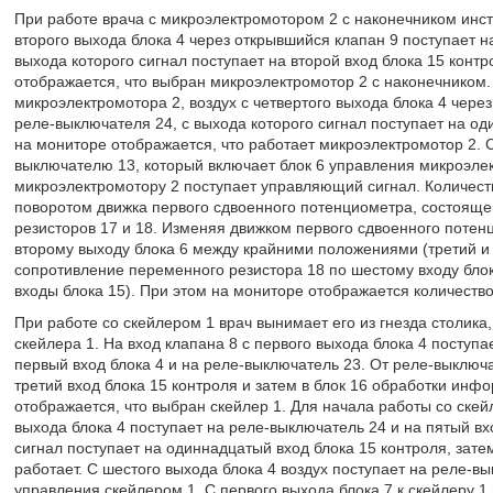
При работе врача с микроэлектромотором 2 с наконечником инстр
второго выхода блока 4 через открывшийся клапан 9 поступает на
выхода которого сигнал поступает на второй вход блока 15 конт
отображается, что выбран микроэлектромотор 2 с наконечником.
микроэлектромотора 2, воздух с четвертого выхода блока 4 через
реле-выключателя 24, с выхода которого сигнал поступает на од
на мониторе отображается, что работает микроэлектромотор 2. С 
выключателю 13, который включает блок 6 управления микроэлек
микроэлектромотору 2 поступает управляющий сигнал. Количест
поворотом движка первого сдвоенного потенциометра, состояще
резисторов 17 и 18. Изменяя движком первого сдвоенного поте
второму выходу блока 6 между крайними положениями (третий и
сопротивление переменного резистора 18 по шестому входу бло
входы блока 15). При этом на мониторе отображается количеств
При работе со скейлером 1 врач вынимает его из гнезда столика
скейлера 1. На вход клапана 8 с первого выхода блока 4 поступа
первый вход блока 4 и на реле-выключатель 23. От реле-выключа
третий вход блока 15 контроля и затем в блок 16 обработки инфо
отображается, что выбран скейлер 1. Для начала работы со скей
выхода блока 4 поступает на реле-выключатель 24 и на пятый в
сигнал поступает на одиннадцатый вход блока 15 контроля, затем
работает. С шестого выхода блока 4 воздух поступает на реле-вы
управления скейлером 1. С первого выхода блока 7 к скейлеру 