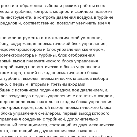
троля и отображения выбора и режима работы всех
йлера и турбины; контроль мощности скейлера позволит
ь инструмента, а контроль давления воздуха в турбине
ределов и, соответственно, позволит увеличить время
пневмоинструмента стоматологической установки,
бину, содержащая пневматический блок управления,
икроэлектромотором и блок управления скейлером,
роэлектромотора и турбины, блок отображения
ервый выход пневматического блока управления
второй выход пневматического блока управления
тромотора, третий выход пневматического блока
а турбины, выходы пневматических клапанов выбора
нно, с первым, вторым и третьим входами
общен с источником подачи воздуха под давлением, а
ерез воздушную педаль управления с его пятым входом,
 первое реле-выключатель со входом блока управления
электромотором, шестой выход пневматического блока
 блока управления скейлером, первый выход которого
управления соединен с турбиной, дополнительно
двоенный потенциометр, состоящий из двух механически
етр, состоящий из двух механически связанных
-выключатели и датчик давления, при этом выход блока