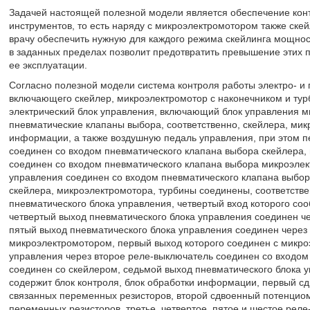
Задачей настоящей полезной модели является обеспечение кон
инструментов, то есть наряду с микроэлектромотором также ске
врачу обеспечить нужную для каждого режима скейлинга мощност
в заданных пределах позволит предотвратить превышение этих п
ее эксплуатации.
Согласно полезной модели система контроля работы электро- и 
включающего скейлер, микроэлектромотор с наконечником и тур
электрический блок управления, включающий блок управления м
пневматические клапаны выбора, соответственно, скейлера, мик
информации, а также воздушную педаль управления, при этом п
соединен со входом пневматического клапана выбора скейлера, 
соединен со входом пневматического клапана выбора микроэлек
управления соединен со входом пневматического клапана выбор
скейлера, микроэлектромотора, турбины соединены, соответстве
пневматического блока управления, четвертый вход которого со
четвертый выход пневматического блока управления соединен ч
пятый выход пневматического блока управления соединен через
микроэлектромотором, первый выход которого соединен с микро
управления через второе реле-выключатель соединен со входом
соединен со скейлером, седьмой выход пневматического блока 
содержит блок контроля, блок обработки информации, первый с
связанных переменных резисторов, второй сдвоенный потенциом
переменных резисторов, третье, четвертое, пятое и шестое реле