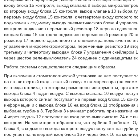
входу блока 15 контроля, выход клапана 9 выбора микроэлектро
ко второму входу блока 15 контроля, выход клапана 10 выбора т
первому входу блока 15 контроля, к четвертому входу которого п
подключен к седьмому выходу пневматического блока 4 управлен
контроля подключен переменный резистор 18 первого сдвоенног
входам блока 15 контроля подключен переменный резистор 20 в
резистор 17 первого сдвоенного потенциометра подключен ко вт
управления микроэлектромотором, переменный резистор 19 втор
третьему и четвертому выходам блока 7 управления скейлером 1
через шестое реле-выключатель 24 соединен с одиннадцатым вх
Работа системы осуществляется следующим образом.
При включении стоматологической установки на нее поступает эл
на его четвертый вход - сжатый воздух от компрессора (на схеме
из гнезда столика, на котором размещены инструменты, при этом 
выхода блока 4 подан воздух. С выхода клапана 10 воздух поступ
выхода которого сигнал поступает на первый вход блока 15 контр
информации и с выхода блока 16 на вход блока 11 отображения 
выбрана турбина 3. Турбина 3 начинает работать при нажатии на 
4 через педаль 12 поступает на вход реле-выключателя 24 и с в
контроля. На мониторе отображается, что турбина 3 работает. О
блока 4, с седьмого выхода которого воздух поступает на турбин
поступает на четвертый вход блока 15 и через блок 16 на монито