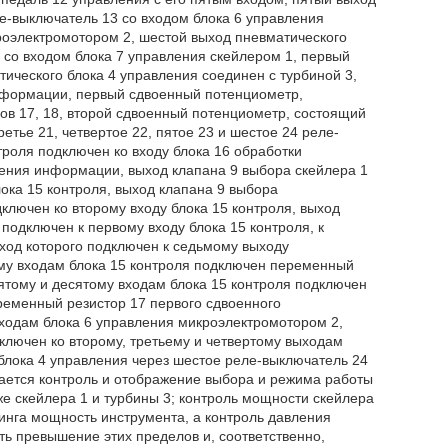
е-выключатель 13 со входом блока 6 управления
роэлектромотором 2, шестой выход пневматического
 со входом блока 7 управления скейлером 1, первый
ического блока 4 управления соединен с турбиной 3,
информации, первый сдвоенный потенциометр,
ов 17, 18, второй сдвоенный потенциометр, состоящий
етье 21, четвертое 22, пятое 23 и шестое 24 реле-
троля подключен ко входу блока 16 обработки
ения информации, выход клапана 9 выбора скейлера 1
ока 15 контроля, выход клапана 9 выбора
ключен ко второму входу блока 15 контроля, выход
подключен к первому входу блока 15 контроля, к
вход которого подключен к седьмому выходу
ому входам блока 15 контроля подключен переменный
вятому и десятому входам блока 15 контроля подключен
ременный резистор 17 первого сдвоенного
ыходам блока 6 управления микроэлектромотором 2,
ключен ко второму, третьему и четвертому выходам
 блока 4 управления через шестое реле-выключатель 24
ается контроль и отображение выбора и режима работы
же скейлера 1 и турбины 3; контроль мощности скейлера
инга мощность инструмента, а контроль давления
ть превышение этих пределов и, соответственно,