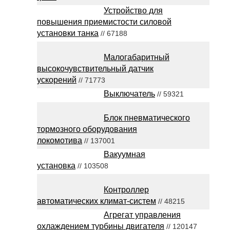
Устройство для
повышения приемистости силовой
установки танка
// 67188
Малогабаритный
высокочувствительный датчик
ускорений
// 71773
Выключатель
// 59321
Блок пневматического
тормозного оборудования
локомотива
// 137001
Вакуумная
установка
// 103508
Контроллер
автоматических климат-систем
// 48215
Агрегат управления
охлаждением турбины двигателя
// 120147