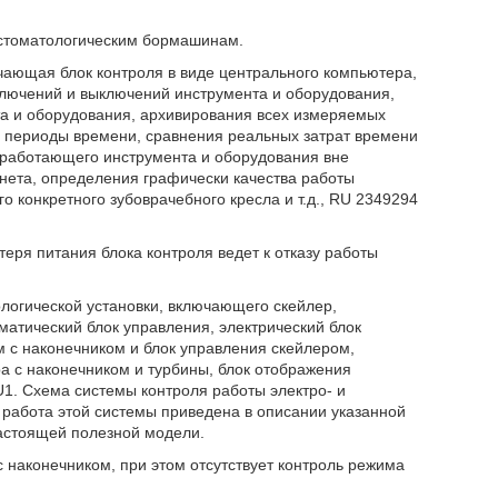
к стоматологическим бормашинам.
чающая блок контроля в виде центрального компьютера,
ключений и выключений инструмента и оборудования,
та и оборудования, архивирования всех измеряемых
 периоды времени, сравнения реальных затрат времени
 работающего инструмента и оборудования вне
нета, определения графически качества работы
го конкретного зубоврачебного кресла и т.д., RU 2349294
теря питания блока контроля ведет к отказу работы
логической установки, включающего скейлер,
атический блок управления, электрический блок
 с наконечником и блок управления скейлером,
а с наконечником и турбины, блок отображения
1. Схема системы контроля работы электро- и
 работа этой системы приведена в описании указанной
настоящей полезной модели.
 наконечником, при этом отсутствует контроль режима