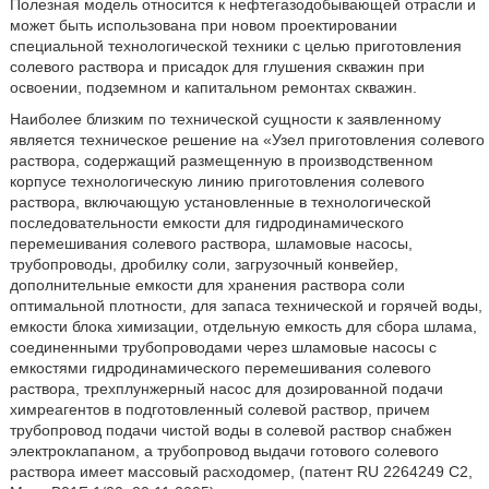
Полезная модель относится к нефтегазодобывающей отрасли и
может быть использована при новом проектировании
специальной технологической техники с целью приготовления
солевого раствора и присадок для глушения скважин при
освоении, подземном и капитальном ремонтах скважин.
Наиболее близким по технической сущности к заявленному
является техническое решение на «Узел приготовления солевого
раствора, содержащий размещенную в производственном
корпусе технологическую линию приготовления солевого
раствора, включающую установленные в технологической
последовательности емкости для гидродинамического
перемешивания солевого раствора, шламовые насосы,
трубопроводы, дробилку соли, загрузочный конвейер,
дополнительные емкости для хранения раствора соли
оптимальной плотности, для запаса технической и горячей воды,
емкости блока химизации, отдельную емкость для сбора шлама,
соединенными трубопроводами через шламовые насосы с
емкостями гидродинамического перемешивания солевого
раствора, трехплунжерный насос для дозированной подачи
химреагентов в подготовленный солевой раствор, причем
трубопровод подачи чистой воды в солевой раствор снабжен
электроклапаном, а трубопровод выдачи готового солевого
раствора имеет массовый расходомер, (патент RU 2264249 С2,