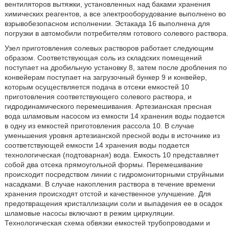
вентиляторов вытяжки, установленных над баками хранения
химических реагентов, а все электрооборудование выполнено во
взрывобезопасном исполнении. Эстакада 16 выполнена для
погрузки в автомобили потребителям готового солевого раствора.
Узел приготовления солевых растворов работает следующим
образом. Соответствующая соль из складских помещений
поступает на дробильную установку 8, затем после дробления по
конвейерам поступает на загрузочный бункер 9 и конвейер,
которым осуществляется подача в отсеки емкостей 10
приготовления соответствующего солевого раствора, и
гидродинамического перемешивания. Артезианская пресная
вода шламовым насосом из емкости 14 хранения воды подается
в одну из емкостей приготовления рассола 10. В случае
уменьшения уровня артезианской пресной воды в источнике из
соответствующей емкости 14 хранения воды подается
технологическая (подтоварная) вода. Емкость 10 представляет
собой два отсека прямоугольной формы. Перемешивание
происходит посредством линии с гидромониторными струйными
насадками. В случае накопления раствора в течение времени
хранения происходят отстой и качественное улучшение. Для
предотвращения кристаллизации соли и выпадения ее в осадок
шламовые насосы включают в режим циркуляции.
Технологическая схема обвязки емкостей трубопроводами и