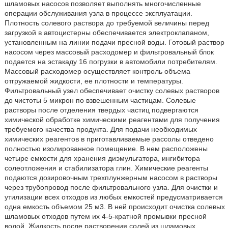
шламовых насосов позволяет выполнять многочисленные
операции обслуживания узла в процессе эксплуатации.
Плотность солевого раствора до требуемой величины перед
загрузкой в автоцистерны обеспечивается электроклапаном,
установленным на линии подачи пресной воды. Готовый раствор
насосом через массовый расходомер и фильтровальный блок
подается на эстакаду 16 погрузки в автомобили потребителям.
Массовый расходомер осуществляет контроль объема
отгружаемой жидкости, ее плотности и температуры.
Фильтровальный узел обеспечивает очистку солевых растворов
до чистоты 5 микрон по взвешенным частицам. Солевые
растворы после отделения твердых частиц подвергаются
химической обработке химическими реагентами для получения
требуемого качества продукта. Для подачи необходимых
химических реагентов в приготавливаемые рассолы отведено
полностью изолированное помещение. В нем расположены
четыре емкости для хранения диэмульгатора, ингибитора
солеотложения и стабилизатора глин. Химические реагенты
подаются дозировочным трехплунжерным насосом в растворы
через трубопровод после фильтровального узла. Для очистки и
утилизации всех отходов из любых емкостей предусматривается
одна емкость объемом 25 м3. В ней происходит очистка солевых
шламовых отходов путем их 4-5-кратной промывки пресной
водой. Жидкость после растворения солей из шламовых