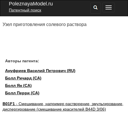
PoleznayaModel.ru
Патентный поиск
Узел приготовления солевого раствора
Авторы патента:
Ануфриев Василий Петрович (RU)
Болл Ричард (CA)
Болл Ян (CA)
Болл Перри (CA)
B01F1
- Смешивание, например растворение, эмульгирование,
диспергирование (смешивание красителей B44D 3/06)