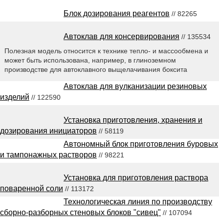
Блок дозирования реагентов
// 82265
Автоклав для консервирования
// 135534
Полезная модель относится к технике тепло- и массообмена и
может быть использована, например, в глиноземном
производстве для автоклавного выщелачивания боксита
Автоклав для вулканизации резиновых
изделий
// 122590
Установка приготовления, хранения и
дозирования инициаторов
// 58119
Автономный блок приготовления буровых
и тампонажных растворов
// 98221
Установка для приготовления раствора
поваренной соли
// 113172
Технологическая линия по производству
сборно-разборных стеновых блоков "сивец"
// 107094