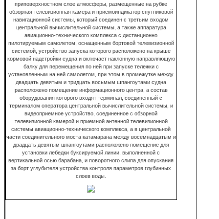
приповерхностном слое атмосферы, размещенные на рубке
обзорная телевизионная камера и приемоиндикатор спутниковой
навигационной системы, который соединен с третьим входом
центральной вычислительной системы, а также аппаратура
авиационно-технического комплекса с дистанционно
пилотируемым самолетом, оснащенным бортовой телевизионной
системой, устройство запуска которого расположено на крыше
кормовой надстройки судна и включает наклонную направляющую
балку для перемещения по ней при запуске тележки с
установленным на ней самолетом, при этом в промежутке между
двадцать девятым и тридцать восьмым шпангоутами судна
расположено помещение информационного центра, а состав
оборудования которого входят терминал, соединенный с
терминалом оператора центральной вычислительной системы, и
видеоприемное устройство, соединенное с обзорной
телевизионной камерой и приемной антенной телевизионной
системы авиационно-технического комплекса, а в центральной
части соединительного моста катамарана между восемнадцатым и
двадцать девятым шпангоутами расположено помещение для
установки лебедки буксируемой линии, выполненной с
вертикальной осью барабана, и поворотного слипа для опускания
за борт углубителя устройства контроля параметров глубинных
слоев воды.