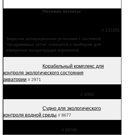
Похожие патенты:
Закрытая аспирационная
установка с системой "продуваемых сеток"
// 132205
Закрытая аспирационная установка с системой
"продуваемых сеток" относится к приборам для
измерения концентрации аэроионов.
Корабельный комплекс для
контроля экологического состояния
акватории
// 2971
Доплеровская система
спектрального анализа кровотока
// 4060
Судно для экологического
контроля водной среды
// 8677
Многофункциональный
измерительный комплекс
// 29780