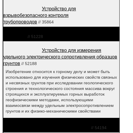
Устройство для
взрывобезопасного контроля
трубопроводов
// 35864
Датчик газоанализатора
кислорода
// 51228
Устройство для измерения
удельного электрического сопротивления образцов
грунтов
// 52188
Изобретение относится к горному делу и может быть
использовано для изучения физических свойств связных
и несвязных грунтов при исследовании геологического
строения и технологического состояния массива вокруг
строящихся и эксплуатируемых горных выработок
геофизическими методами, использующими
взаимосвязи между удельным электросопротивлением
грунтов и их физико-механическими свойствами
Устройство для определения
содержания no в выдыхаемом воздухе
// 54194