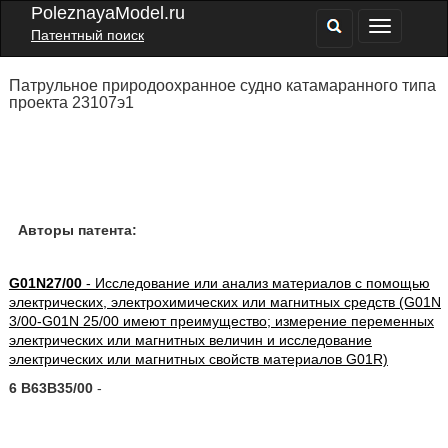
PoleznayaModel.ru
Патентный поиск
Патрульное природоохранное судно катамаранного типа
проекта 23107э1
Авторы патента:
G01N27/00
- Исследование или анализ материалов с помощью
электрических, электрохимических или магнитных средств (G01N
3/00-G01N 25/00 имеют преимущество; измерение переменных
электрических или магнитных величин и исследование
электрических или магнитных свойств материалов G01R)
6 B63B35/00
-