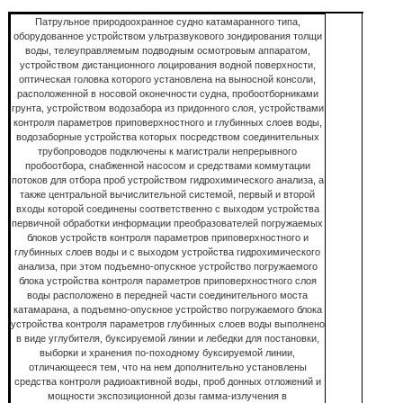
Патрульное природоохранное судно катамаранного типа,
оборудованное устройством ультразвукового зондирования толщи
воды, телеуправляемым подводным осмотровым аппаратом,
устройством дистанционного лоцирования водной поверхности,
оптическая головка которого установлена на выносной консоли,
расположенной в носовой оконечности судна, пробоотборниками
грунта, устройством водозабора из придонного слоя, устройствами
контроля параметров приповерхностного и глубинных слоев воды,
водозаборные устройства которых посредством соединительных
трубопроводов подключены к магистрали непрерывного
пробоотбора, снабженной насосом и средствами коммутации
потоков для отбора проб устройством гидрохимического анализа, а
также центральной вычислительной системой, первый и второй
входы которой соединены соответственно с выходом устройства
первичной обработки информации преобразователей погружаемых
блоков устройств контроля параметров приповерхностного и
глубинных слоев воды и с выходом устройства гидрохимического
анализа, при этом подъемно-опускное устройство погружаемого
блока устройства контроля параметров приповерхностного слоя
воды расположено в передней части соединительного моста
катамарана, а подъемно-опускное устройство погружаемого блока
устройства контроля параметров глубинных слоев воды выполнено
в виде углубителя, буксируемой линии и лебедки для постановки,
выборки и хранения по-походному буксируемой линии,
отличающееся тем, что на нем дополнительно установлены
средства контроля радиоактивной воды, проб донных отложений и
мощности экспозиционной дозы гамма-излучения в