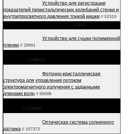
Устройство для регистрации
показателей перистальтических колебаний стенки и
внутрипросветного давления тонкой кишки
// 52319
Концентратор
// 641
Устройство для сушки полимерной
пленки
// 29991
Аэродинамический
обтекатель
// 59523
Фотонно-кристаллическая
структура для управления потоком
электромагнитного излучения с заданными
длинами волн
// 85688
Самоклеящийся оптический
элемент
// 103629
Оптическая система солнечного
датчика
// 107373