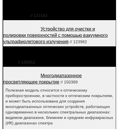
Светофильтр-линза для
карликовых, мачтовых и консольных
светофоров
// 123182
Устройство для очистки и
полировки поверхностей с помощью вакуумного
ультрафиолетового излучения
// 123982
Зеркало с пониженной
адсорбцией загрязнений из окружающей
среды
// 128352
Многодиапазонное
просветляющее покрытие
// 150389
Полезная модель относится к оптическому
приборостроению, в частности к оптическим покрытиям,
и может быть использована для создания
многодиапазонных оптических устройств, работающих
одновременно в нескольких спектральных диапазонах:
видимом диапазоне, ближнем и среднем инфракрасных
(ИК) диапазонах спектра