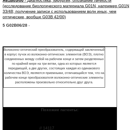
A61B05/00
- Диагностика; хирургия; опознание личности
(исследование биологического материала G01N, например G01N
33/48; получение записи с использованием волн иных, чем
оптические, вообще G03B 42/00)
5 G02B06/28
-
Волоконно-оптический преобразователь, содержащий заключенный
в корпус пучок из волоконно-оптических элементов (ВОЭ), плотно
соединенных между собой на рабочем конце и затем разделенных
по крайней мере на три ветви, одна из которых является
передающей, а две других, состоящих каждая из одинакового
количества ВОЭ, являются приемными, отличающийся тем, что на
рабочем конце преобразователя волоконно-оптические элементы
расположены произвольно относительно друг друга.
Похожие патенты:
Устройство для
трепанопункции
// 14117