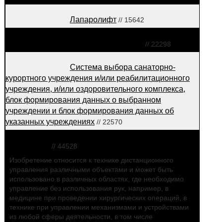
Лапаролифт
// 15642
Контрольно-диагностическое
устройство для тракционной терапии
// 22298
Система выбора санаторно-
курортного учреждения и/или реабилитационного
учреждения, и/или оздоровительного комплекса,
блок формирования данных о выбранном
учреждении и блок формирования данных об
указанных учреждениях
// 22570
Устройство для дистанционного
управления
// 44528
Изобретение относится к технике дистанционного
управления различными объектами и может быть
использовано в различных областях, где необходимо
управление без использования рук, например, в
медицине при проведении хирургических операций, в
технике при управлении механизмами и устройствами
из любой сферы деятельности, в том числе