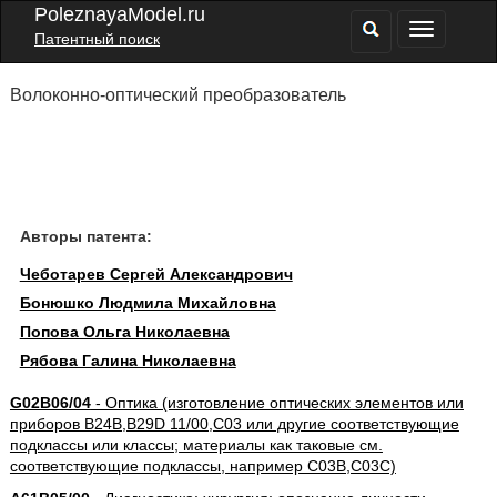
PoleznayaModel.ru
Патентный поиск
Волоконно-оптический преобразователь
Авторы патента:
Чеботарев Сергей Александрович
Бонюшко Людмила Михайловна
Попова Ольга Николаевна
Рябова Галина Николаевна
G02B06/04
- Оптика (изготовление оптических элементов или
приборов B24B,B29D 11/00,C03 или другие соответствующие
подклассы или классы; материалы как таковые см.
соответствующие подклассы, например C03B,C03C)