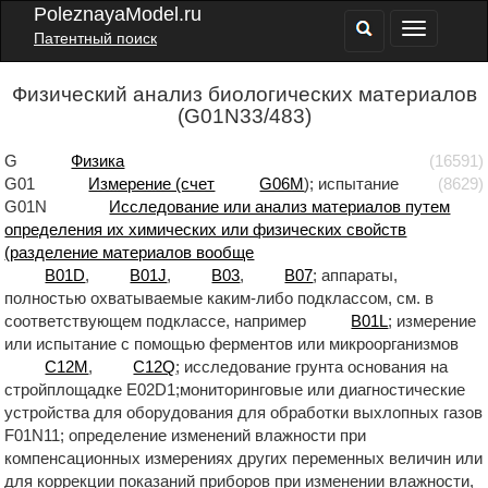
PoleznayaModel.ru
Патентный поиск
Физический анализ биологических материалов
(G01N33/483)
G
Физика
(16591)
G01
Измерение (счет
G06M
); испытание
(8629)
G01N
Исследование или анализ материалов путем
определения их химических или физических свойств
(разделение материалов вообще
B01D
,
B01J
,
B03
,
B07
; аппараты,
полностью охватываемые каким-либо подклассом, см. в
соответствующем подклассе, например
B01L
; измерение
или испытание с помощью ферментов или микроорганизмов
C12M
,
C12Q
; исследование грунта основания на
стройплощадке E02D1;мониторинговые или диагностические
устройства для оборудования для обработки выхлопных газов
F01N11; определение изменений влажности при
компенсационных измерениях других переменных величин или
для коррекции показаний приборов при изменении влажности,