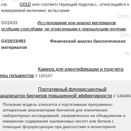
см.
G01D
или соответствующий подкласс, относящийся к
измеряемой величине; испытание
(2471)
G01N33
Исследование или анализ материалов
особыми способами, не отнесенными к предыдущим группам
(324)
G01N33/483 Физический анализ биологических
материалов
(6)
Камера для идентификации и подсчета
яиц гельминтов
// 150107
Портативный флуоресцентный
анализатор биочипов повышенной эффективности
// 148486
Полезная модель относится к портативным программно-
аппаратным анализаторам биочипов для клинических
лабораторных исследований, направленных на обнаружение и
измерение содержания нуклеиновых кислот или белков с
помощью флуоресценции при диагностике и мониторинге