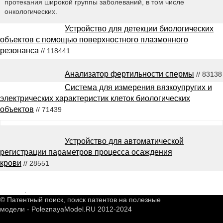
протекания широкой группы заболеваний, в том числе
онкологических.
Устройство для детекции биологических
объектов с помощью поверхностного плазмонного
резонанса
// 118441
Анализатор фертильности спермы
// 83138
Система для измерения вязкоупругих и
электрических характеристик клеток биологических
объектов
// 71439
Устройство для автоматической
регистрации параметров процесса осаждения
крови
// 28551
2548801
.
© Патентный поиск, поиск патентов на полезные
модели - PoleznayaModel.RU 2012-2024