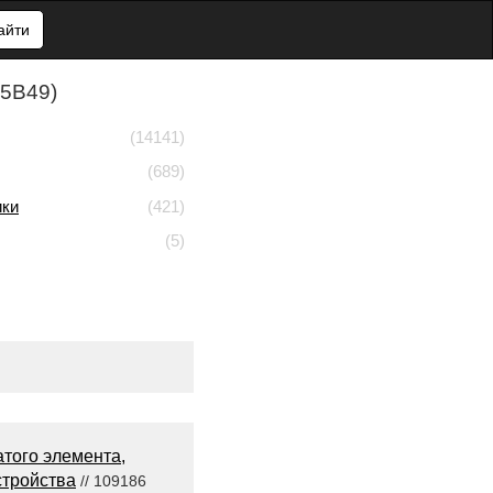
айти
05B49)
(14141)
(689)
ики
(421)
(5)
атого элемента,
стройства
// 109186