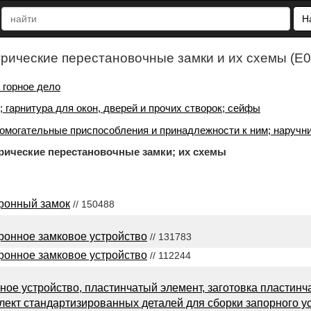
Н
рические перестановочные замки и их схемы (E
 горное дело
; гарнитура для окон, дверей и прочих створок; сейфы
помогательные приспособления и принадлежности к ним; наручн
кие перестановочные замки; их схемы
ронный замок
// 150488
ронное замковое устройство
// 131783
ронное замковое устройство
// 112244
ное устройство, пластинчатый элемент, заготовка пластинч
плект стандартизированных деталей для сборки запорного у