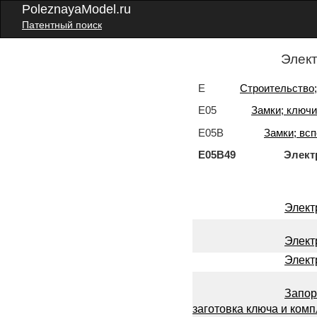
PoleznayaModel.ru
Патентный поиск
Элект
E
Строительство;
E05
Замки; ключи
E05B
Замки; вс
E05B49 Электричес
Элект
Элект
Элект
Запор
заготовка ключа и ком