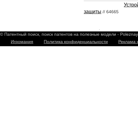
Устро
защиты
// 64665
2548571
.
© Патентный поиск, поиск патентов на полезные модели - Polezna
Игромания
Политика конфиденциальности
Реклама 