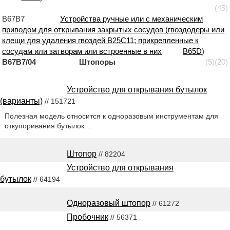
(45)
B67B7
Устройства ручные или с механическим
приводом для открывания закрытых сосудов (гвоздодеры или
клещи для удаления гвоздей B25C11; прикрепленные к
сосудам или затворам или встроенные в них
B65D
)
B67B7/04 Штопоры
(5)
(20)
Устройство для открывания бутылок
(варианты)
// 151721
Полезная модель относится к одноразовым инструментам для
откупоривания бутылок. .
Штопор
// 82204
Устройство для открывания
бутылок
// 64194
Одноразовый штопор
// 61272
Пробочник
// 56371