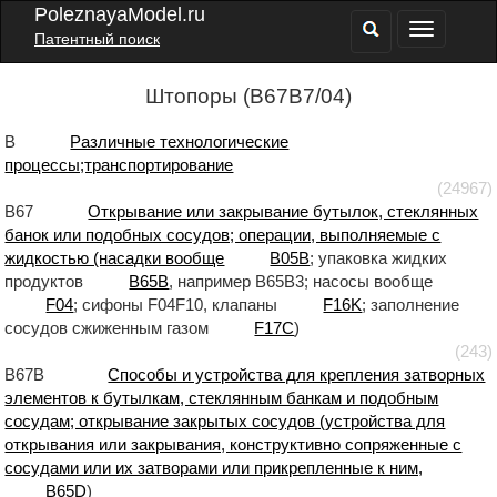
PoleznayaModel.ru
Патентный поиск
Штопоры (B67B7/04)
B
Различные технологические
процессы;транспортирование
(24967)
B67
Открывание или закрывание бутылок, стеклянных
банок или подобных сосудов; операции, выполняемые с
жидкостью (насадки вообще
B05B
; упаковка жидких
продуктов
B65B
, например B65B3; насосы вообще
F04
; сифоны F04F10, клапаны
F16K
; заполнение
сосудов сжиженным газом
F17C
)
(243)
B67B
Способы и устройства для крепления затворных
элементов к бутылкам, стеклянным банкам и подобным
сосудам; открывание закрытых сосудов (устройства для
открывания или закрывания, конструктивно сопряженные с
сосудами или их затворами или прикрепленные к ним,
B65D
)