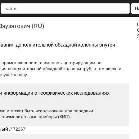
Н
Зяузятович (RU)
ования дополнительной обсадной колонны внутри
 промышленности, а именно к центрирующим не
ия дополнительной обсадной колонны труб, в том числе и
дную колонну.
чи информации о геофизических исследованиях
ики и может быть использовано для передачи
о-измерительные приборы (КИП). .
ный
// 72267