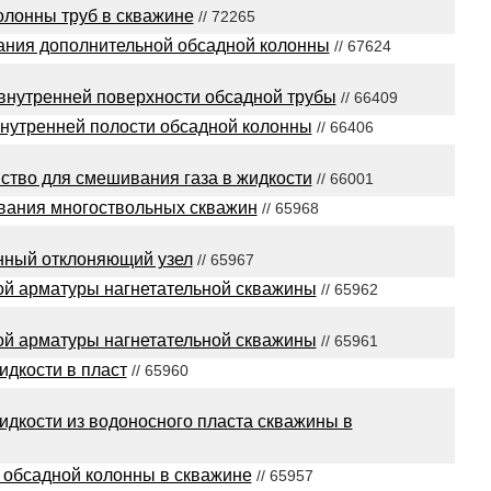
олонны труб в скважине
// 72265
ания дополнительной обсадной колонны
// 67624
 внутренней поверхности обсадной трубы
// 66409
внутренней полости обсадной колонны
// 66406
ство для смешивания газа в жидкости
// 66001
ования многоствольных скважин
// 65968
нный отклоняющий узел
// 65967
ой арматуры нагнетательной скважины
// 65962
ой арматуры нагнетательной скважины
// 65961
идкости в пласт
// 65960
жидкости из водоносного пласта скважины в
 обсадной колонны в скважине
// 65957