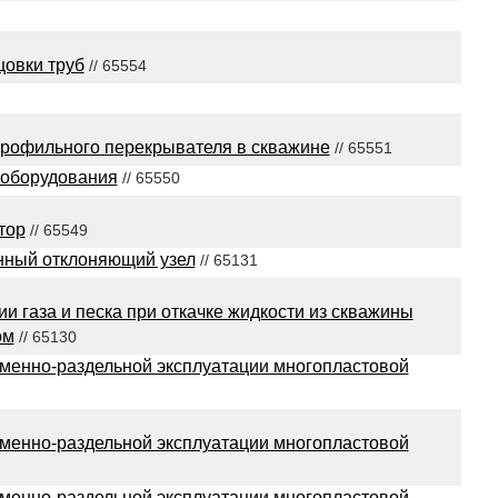
цовки труб
// 65554
профильного перекрывателя в скважине
// 65551
 оборудования
// 65550
тор
// 65549
нный отклоняющий узел
// 65131
и газа и песка при откачке жидкости из скважины
ом
// 65130
еменно-раздельной эксплуатации многопластовой
еменно-раздельной эксплуатации многопластовой
еменно-раздельной эксплуатации многопластовой