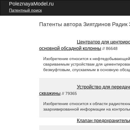
PoleznayaModel.ru
Патентный поиск
Патенты автора Зиятдинов Радик 
Центратор для центрир
основной обсадной колонны
// 86648
Изобретение относится к нефтедобывающей
свариваемым устройствам для цементирован
безмуфтовым, спускаемым в основную обса
Устройство для переда
скважины
// 79365
Изобретение относится к области радиотехн
заархивированной информации на контрольн
Клапан предохранитель