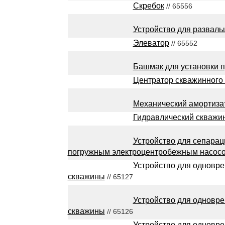
Скребок
// 65556
Устройство для разваль
Элеватор
// 65552
Башмак для установки 
Центратор скважинного
Механический амортиза
Гидравлический скважи
Устройство для сепараци
погружным электроцентробежным насос
Устройство для одновр
скважины
// 65127
Устройство для одновр
скважины
// 65126
Устройство для одновр