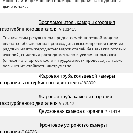
может найти применение в камерах сгорания газотурбинных
двигателей. .
Воспламенитель камеры сгорания
газотурбинного двигателя
// 131419
Техническим результатом предлагаемой полезной модели
является обеспечение производства высокопрочной гайки из
рядовых низкоуглеродистых марок сталей без закалки готовых
изделий, снижения расхода металла и усилия штамповки
(снижение энергоемкости и трудоемкости процесса), а также
повышение стойкости инструмента.
Жаровая труба кольцевой камеры
сгорания газотурбинного двигателя
// 82300
Жаровая труба камеры сгорания
газотурбинного двигателя
// 72042
Двухзонная камера сгорания
// 71419
Фронтовое устройство камеры
сгорания
// 64736