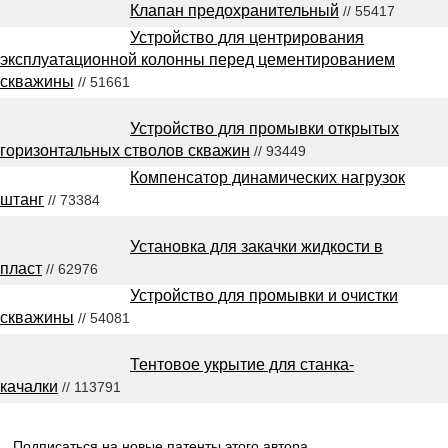
Клапан предохранительный
// 55417
Устройство для центрирования
эксплуатационной колонны перед цементированием
скважины
// 51661
Устройство для промывки открытых
горизонтальных стволов скважин
// 93449
Компенсатор динамических нагрузок
штанг
// 73384
Установка для закачки жидкости в
пласт
// 62976
Устройство для промывки и очистки
скважины
// 54081
Тентовое укрытие для станка-
качалки
// 113791
Подписаться на новые патенты этого автора