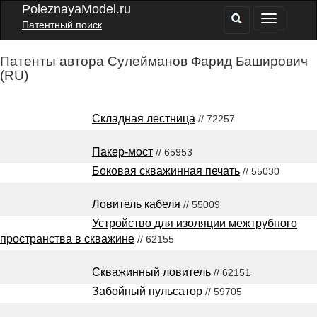
PoleznayaModel.ru
Патентный поиск
Патенты автора Сулейманов Фарид Баширович
(RU)
Складная лестница
// 72257
Пакер-мост
// 65953
Боковая скважинная печать
// 55030
Ловитель кабеля
// 55009
Устройство для изоляции межтрубного
пространства в скважине
// 62155
Скважинный ловитель
// 62151
Забойный пульсатор
// 59705