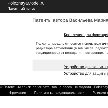
PoleznayaModel.ru
Патентный поиск
Патенты автора Васильева Мария
Крепление для фиксации
Полезная модель относится к средствам для
радиатора автомобиля (в том числе, радиат
кондиционера) от попадания посторонних пр
Устройство для защиты
Устройство для защиты
© Патентный поиск, поиск патентов на полезные модели - Polezna
Игромания
Политика конфиденциальности
Реклама 