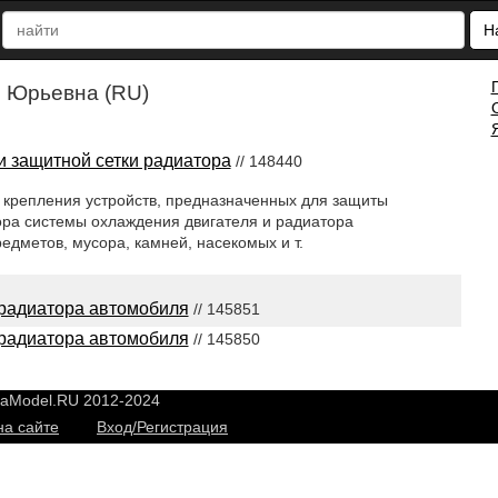
Н
 Юрьевна (RU)
 защитной сетки радиатора
// 148440
 крепления устройств, предназначенных для защиты
ора системы охлаждения двигателя и радиатора
едметов, мусора, камней, насекомых и т.
 радиатора автомобиля
// 145851
 радиатора автомобиля
// 145850
yaModel.RU 2012-2024
на сайте
Вход/Регистрация