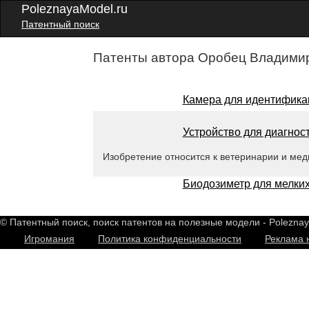
PoleznayaModel.ru
Патентный поиск
Патенты автора Оробец Владимир
Камера для идентификац
Устройство для диагнос
Изобретение относится к ветеринарии и меди
Биодозиметр для мелки
© Патентный поиск, поиск патентов на полезные модели - Polezna
Игромания
Политика конфиденциальности
Реклама 