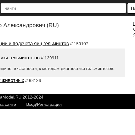
Н
 Александрович (RU)
ии и подсчета яиц гельминтов
// 150107
тики гельминтозов
// 139911
цине, в частности, к методам диагностики гельминтозов. .
х животных
// 68126
yaModel.RU 2012-2024
на сайте
Вход/Регистрация