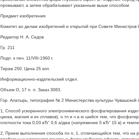
промывают, а затем обрабатывают указанным выше способом.
Предмет изобретения
Комитет ао делам изобретений и открытий при Совете Министров
Редактор Н. А. Седов
Гр. 211
Подп. к печ. 11/VIII-1960 г.
Тираж 250. Цена 25 коп.
Информационно-издательский отдел.
Объем О, 17 п. л. Заказ 3083.
Гор. Алатырь, типография № 2 Министерства культуры Чувашской 
1, Способ ускоренного электрохимического фосфатирования изде
цинка, магния и их сплавов), о тл и ч а ю шийся тем, что фосфат
плотности тока 0,03 вЂ” 0,6 а/дма (напряжение 5 вЂ” 15 в) и тем
2, Прием выполнения способа по п, 1, отличающийся тем, что на