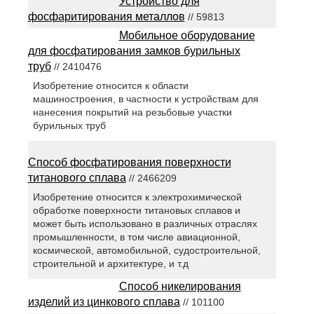
Устройство для
фосфаритирования металлов
// 59813
Мобильное оборудование
для фосфатирования замков бурильных
труб
// 2410476
Изобретение относится к области
машиностроения, в частности к устройствам для
нанесения покрытий на резьбовые участки
бурильных труб
Способ фосфатирования поверхности
титанового сплава
// 2466209
Изобретение относится к электрохимической
обработке поверхности титановых сплавов и
может быть использовано в различных отраслях
промышленности, в том числе авиационной,
космической, автомобильной, судостроительной,
строительной и архитектуре, и т.д
Способ никелирования
изделий из цинкового сплава
// 101100