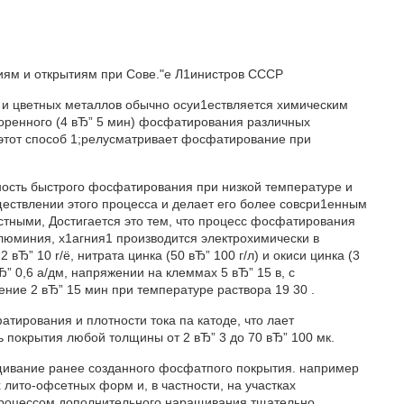
ениям и открытиям при Сове."е Л1инистров СССР
и цветных металлов обычно осуи1ествляется химическим
коренного (4 вЂ” 5 мин) фосфатирования различных
 этот способ 1;релусматривает фосфатирование при
ость быстрого фосфатирования при низкой температуре и
существлении этого процесса и делает его более совсри1енным
стными, Достигается это тем, что процесс фосфатирования
алюминия, х1агния1 производится электрохимически в
вЂ” 10 r/ë, нитрата цинка (50 вЂ” 100 г/л) и окиси цинка (3
Ђ” 0,6 а/дм, напряжении на клеммах 5 вЂ” 15 в, с
ние 2 вЂ” 15 мин при температуре раствора 19 30 .
тирования и плотности тока па катоде, что лает
ь покрытия любой толщины от 2 вЂ” 3 до 70 вЂ” 100 мк.
ащивание ранее созданного фосфатпого покрытия. например
лито-офсетных форм и, в частности, на участках
процессом дополнительного наращивания тщательно