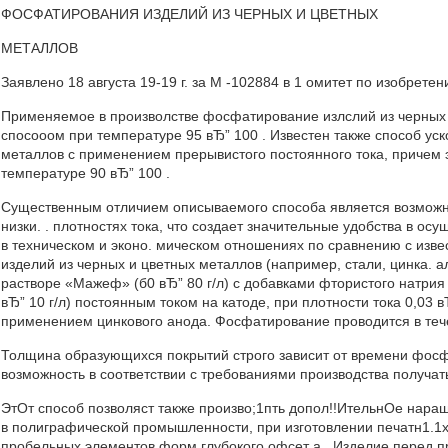
ФОСФАТИРОВАНИЯ ИЗДЕЛИЙ ИЗ ЧЕРНЫХ И ЦВЕТНЫХ
МЕТАЛЛОВ
Заявлено 18 августа 19-19 г. за М -102884 в 1 омитет по изобрет
Применяемое в произволстве фосфатирование излслий из черных 
спосооом при температуре 95 вЂ” 100 . Известен также способ ус
металлов с применением прерывистого постоянного тока, причем
температуре 90 вЂ” 100 .
Существенным отличием описываемого способа является возможн
низки. . плотностях тока, что создает значительные удобства в о
в техническом и эконо. мическом отношениях по сравнению с изве
изделий из черных и цветных металлов (например, стали, цинка. 
растворе «Мажеф» (б0 вЂ” 80 г/л) с добавками фтористого натрия 2 
вЂ” 10 г/л) постоянным током на катоде, при плотности тока 0,03 в
применением цинкового анода. Фосфатирование проводится в тече
Толщина образующихся покрытий строго зависит от времени фосфа
возможность в соответствии с требованиями производства получат
ЭтОт способ позволяст также произво;1пть допол!!ИтельнОе нар
в полиграфической промышленности, при изготовлении печатн1.1х 
пробельных элементов форм глубокого офсет а.. Изделие перед 