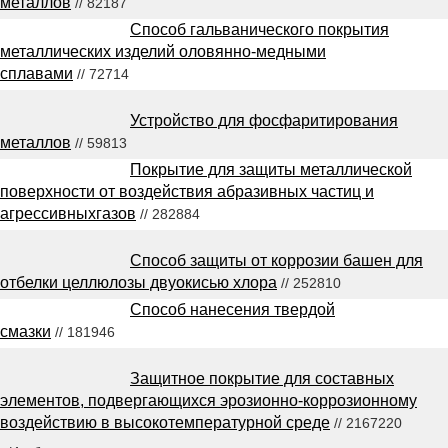
металлов
// 82187
Способ гальванического покрытия
металлических изделий оловянно-медными
сплавами
// 72714
Устройство для фосфаритирования
металлов
// 59813
Покрытие для защиты металлической
поверхности от воздействия абразивных частиц и
агрессивныхгазов
// 282884
Способ защиты от коррозии башен для
отбелки целлюлозы двуокисью хлора
// 252810
Способ нанесения твердой
смазки
// 181946
Защитное покрытие для составных
элементов, подвергающихся эрозионно-коррозионному
воздействию в высокотемпературной среде
// 2167220