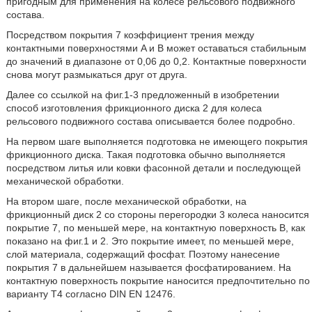
пригодным для применения на колесе рельсового подвижного
состава.
Посредством покрытия 7 коэффициент трения между
контактными поверхностями A и B может оставаться стабильным
до значений в диапазоне от 0,06 до 0,2. Контактные поверхности
снова могут размыкаться друг от друга.
Далее со ссылкой на фиг.1-3 предложенный в изобретении
способ изготовления фрикционного диска 2 для колеса
рельсового подвижного состава описывается более подробно.
На первом шаге выполняется подготовка не имеющего покрытия
фрикционного диска. Такая подготовка обычно выполняется
посредством литья или ковки фасонной детали и последующей
механической обработки.
На втором шаге, после механической обработки, на
фрикционный диск 2 со стороны перегородки 3 колеса наносится
покрытие 7, по меньшей мере, на контактную поверхность B, как
показано на фиг.1 и 2. Это покрытие имеет, по меньшей мере,
слой материала, содержащий фосфат. Поэтому нанесение
покрытия 7 в дальнейшем называется фосфатированием. На
контактную поверхность покрытие наносится предпочтительно по
варианту T4 согласно DIN EN 12476.