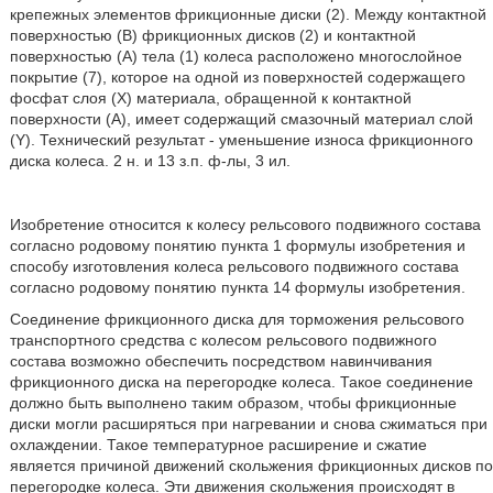
крепежных элементов фрикционные диски (2). Между контактной
поверхностью (В) фрикционных дисков (2) и контактной
поверхностью (А) тела (1) колеса расположено многослойное
покрытие (7), которое на одной из поверхностей содержащего
фосфат слоя (X) материала, обращенной к контактной
поверхности (А), имеет содержащий смазочный материал слой
(Y). Технический результат - уменьшение износа фрикционного
диска колеса. 2 н. и 13 з.п. ф-лы, 3 ил.
Изобретение относится к колесу рельсового подвижного состава
согласно родовому понятию пункта 1 формулы изобретения и
способу изготовления колеса рельсового подвижного состава
согласно родовому понятию пункта 14 формулы изобретения.
Соединение фрикционного диска для торможения рельсового
транспортного средства с колесом рельсового подвижного
состава возможно обеспечить посредством навинчивания
фрикционного диска на перегородке колеса. Такое соединение
должно быть выполнено таким образом, чтобы фрикционные
диски могли расширяться при нагревании и снова сжиматься при
охлаждении. Такое температурное расширение и сжатие
является причиной движений скольжения фрикционных дисков по
перегородке колеса. Эти движения скольжения происходят в