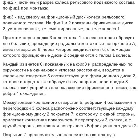
фиг.2 - частичный разрез колеса рельсового подвижного состава
по фиг.1 при монтаже;
фиг.3 - вид сверху на фрикционный диск колеса рельсового
подвижного состава. На фиг.1 и 2 показаны фрикционные диски
2, установленные, т.е. смонтированные, на теле колеса 1.
При этом перегородка 3 колеса тела 1 колеса, которая образует
две большие, проходящие радиально контактные поверхности A,
имеет отверстие 8, через которое вводится винт 6, с помощью
которого фрикционные диски 2 соединяются с телом 1 колеса.
Каждый из винтов 6, показанных на фиг.3 и распределенных по
окружности на одинаковом угловом расстоянии, вводится в
крепежное отверстие 5 соответствующего фрикционного диска 2,
которое с торца также образует зону напротив перегородки 3
колеса таких устройств для охлаждения фрикционного диска, как
ребра 4 охлаждения.
Между зонами крепежного отверстия 5, ребрами 4 охлаждения и
перегородкой 3 колеса расположено соответствующее каждому
фрикционному диску 2 покрытие 7, к которому, с одной стороны,
прилегает контактная поверхность A перегородки 3 колеса, а с
другой стороны, контактная поверхность B фрикционного диска 2.
Покрытие 7 предпочтительно наносится на контактную