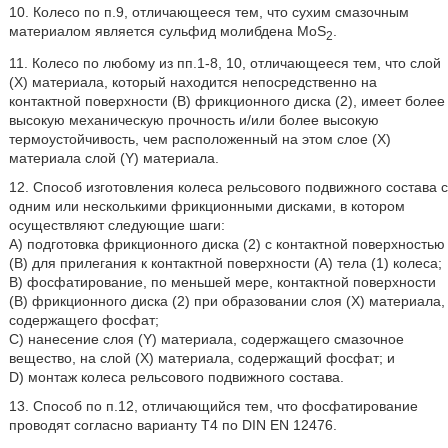
10. Колесо по п.9, отличающееся тем, что сухим смазочным
материалом является сульфид молибдена MoS
.
2
11. Колесо по любому из пп.1-8, 10, отличающееся тем, что слой
(X) материала, который находится непосредственно на
контактной поверхности (В) фрикционного диска (2), имеет более
высокую механическую прочность и/или более высокую
термоустойчивость, чем расположенный на этом слое (X)
материала слой (Y) материала.
12. Способ изготовления колеса рельсового подвижного состава с
одним или несколькими фрикционными дисками, в котором
осуществляют следующие шаги:
A) подготовка фрикционного диска (2) с контактной поверхностью
(В) для прилегания к контактной поверхности (А) тела (1) колеса;
B) фосфатирование, по меньшей мере, контактной поверхности
(В) фрикционного диска (2) при образовании слоя (X) материала,
содержащего фосфат;
C) нанесение слоя (Y) материала, содержащего смазочное
вещество, на слой (X) материала, содержащий фосфат; и
D) монтаж колеса рельсового подвижного состава.
13. Способ по п.12, отличающийся тем, что фосфатирование
проводят согласно варианту Т4 по DIN EN 12476.