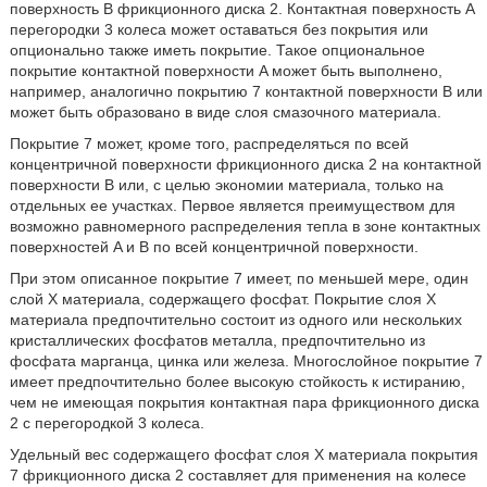
поверхность B фрикционного диска 2. Контактная поверхность A
перегородки 3 колеса может оставаться без покрытия или
опционально также иметь покрытие. Такое опциональное
покрытие контактной поверхности A может быть выполнено,
например, аналогично покрытию 7 контактной поверхности B или
может быть образовано в виде слоя смазочного материала.
Покрытие 7 может, кроме того, распределяться по всей
концентричной поверхности фрикционного диска 2 на контактной
поверхности B или, с целью экономии материала, только на
отдельных ее участках. Первое является преимуществом для
возможно равномерного распределения тепла в зоне контактных
поверхностей A и B по всей концентричной поверхности.
При этом описанное покрытие 7 имеет, по меньшей мере, один
слой X материала, содержащего фосфат. Покрытие слоя X
материала предпочтительно состоит из одного или нескольких
кристаллических фосфатов металла, предпочтительно из
фосфата марганца, цинка или железа. Многослойное покрытие 7
имеет предпочтительно более высокую стойкость к истиранию,
чем не имеющая покрытия контактная пара фрикционного диска
2 с перегородкой 3 колеса.
Удельный вес содержащего фосфат слоя X материала покрытия
7 фрикционного диска 2 составляет для применения на колесе