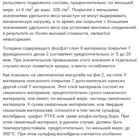
рельсового подвижного состава, предпочтительно, по меньшей
2
2
мере, от 4 г/м
до макс. 100 г/м
. Покрытия с меньшими
значениями удельного веса зачастую не могут выдерживать
механическую нагрузку, в то время как покрытия с большими
значениями удельного веса при установке винтовых соединений,
в результате их более высокой стоимости, являются
невыгодными.
Толщина содержащего фосфат слоя X материала покрытия 7
фрикционного диска 2 составляет предпочтительно от 5 до 20
мкм. При значительном превышении этого значения в отдельных
случаях могут появиться зазоры, и винты ослабляются.
Как показано на увеличенном масштабе на фиг.2, на слое X
материала описанного покрытия 7 дополнительно нанесен
другой слой Y материала. Этот слой материала состоит из
смазочного материала, предпочтительно сухого смазочного
материала, или имеет, по меньшей мере, частицы смазочного
материала. К сухим смазочным материалам, или твердым
смазочным материалам, относится в том числе сульфид
молибдена, графит, PTFE или также альфа-нитрид бора. При
этом смазочный материал, в данном случае, должен быть
температуростойким, предпочтительно, по меньшей мере, до
300°C. При этом сульфид молибдена считается особенно