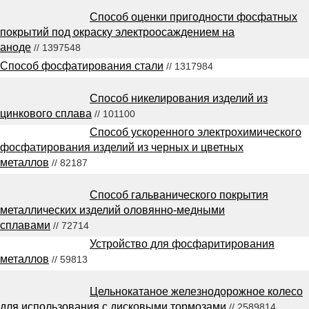
Способ оценки пригодности фосфатных
покрытий под окраску электроосаждением на
аноде
// 1397548
Способ фосфатирования стали
// 1317984
Способ никелирования изделий из
цинкового сплава
// 101100
Способ ускоренного электрохимического
фосфатирования изделий из черных и цветных
металлов
// 82187
Способ гальванического покрытия
металлических изделий оловянно-медными
сплавами
// 72714
Устройство для фосфаритирования
металлов
// 59813
Цельнокатаное железнодорожное колесо
для использования с дисковыми тормозами
// 2589814