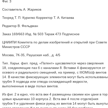
Фиг. 3
Составитель А. Жариков
Техред T. П. Курилко Корректор Т. А. Китаева
Редактор В. Фельдман
Заказ 169/663 Изд. № 503 Тираж 473 Подписное
ЦНИИПИ Комитета по делам изобретений и открытий при Совете
Министров СССР
Москва, 7К-35, Раушская наб., д. 4/5
Тип. Харьк. фил. пред. «Патент» щесввляется через сверления
18, соединяющие паз б с каналами 8. Вставки 4 фиксируются от
осевого и радиального смещений, на пример, с IIIOMîùüþ винтов
14. В качестве фиксирующих элементов могут быть использованы
трубm 9 подвода или отвода охлаждающей жидкости,
выполненные в виде полых винтов.
Из фиг. 2 в идно, что вста вки 4 размещены своими кон цани в тор
цовых крышечках 10 корпуса 2. Вста вки 4 после отделе|ния
трубок 9 и удаления фикси рующ их винтов 14 мопут быть вынуты