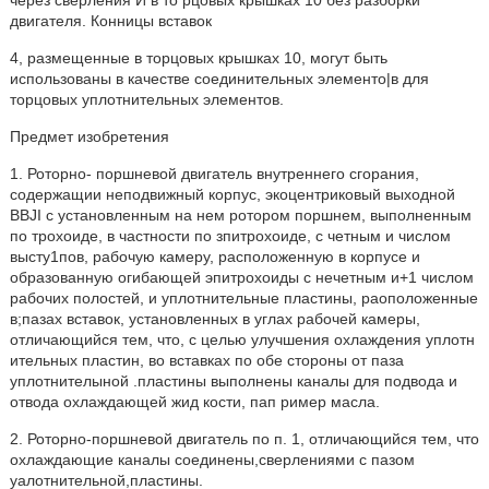
через сверления И в то рцовых крышках 10 без разборки
двигателя. Конницы вставок
4, размещенные в торцовых крышках 10, могут быть
использованы в качестве соединительных элементо|в для
торцовых уплотнительных элементов.
Предмет изобретения
1. Роторно- поршневой двигатель внутреннего сгорания,
содержащии неподвижный корпус, экоцентриковый выходной
BBJI с установленным на нем ротором поршнем, выполненным
по трохоиде, в частности по зпитрохоиде, с четным и числом
высту1пов, рабочую камеру, расположенную в корпусе и
образованную огибающей эпитрохоиды с нечетным и+1 числом
рабочих полостей, и уплотнительные пластины, раоположенные
в;пазах вставок, установленных в углах рабочей камеры,
отличающийся тем, что, с целью улучшения охлаждения уплотн
ительных пластин, во вставках по обе стороны от паза
уплотнителыной .пластины выполнены каналы для подвода и
отвода охлаждающей жид кости, пап ример масла.
2. Роторно-поршневой двигатель по п. 1, отличающийся тем, что
охлаждающие каналы соединены,сверлениями с пазом
уалотнительной,пластины.