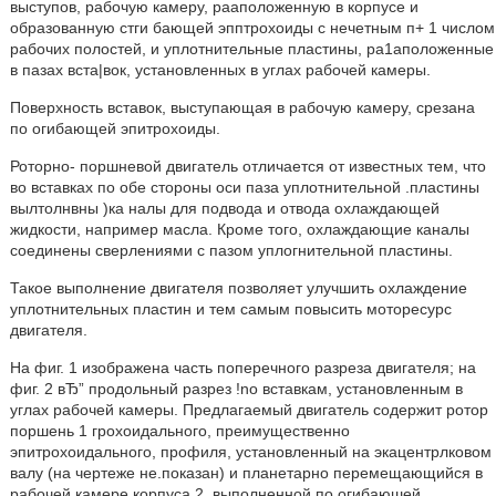
выступов, рабочую камеру, рааположенную в корпусе и
образованную стги бающей эпптрохоиды с нечетным п+ 1 числом
рабочих полостей, и уплотнительные пластины, ра1аположенные
в пазах вста|вок, установленных в углах рабочей камеры.
Поверхность вставок, выступающая в рабочую камеру, срезана
по огибающей эпитрохоиды.
Роторно- поршневой двигатель отличается от известных тем, что
во вставках по обе стороны оси паза уплотнительной .пластины
вылтолнвны )ка налы для подвода и отвода охлаждающей
жидкости, например масла. Кроме того, охлаждающие каналы
соединены сверлениями с пазом уплогнительной пластины.
Такое выполнение двигателя позволяет улучшить охлаждение
уплотнительных пластин и тем самым повысить моторесурс
двигателя.
На фиг. 1 изображена часть поперечного разреза двигателя; на
фиг. 2 вЂ” продольный разрез !no вставкам, установленным в
углах рабочей камеры. Предлагаемый двигатель содержит ротор
поршень 1 грохоидального, преимущественно
эпитрохоидального, профиля, установленный на экацентрлковом
валу (на чертеже не.показан) и планетарно перемещающийся в
рабочей камере корпуса 2, выполненной по огибаюшей