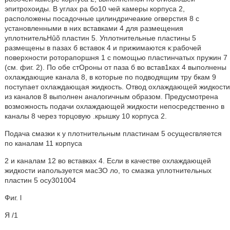
эпитрохоиды. В углах ра бо10 чей камеры корпуса 2,
расположены посадочные цилиндричеакие огверстия 8 с
установленными в них вставками 4 для размещения
уплотнительHûõ пластин 5. Уплотнительные пластины 5
размещены в пазах б вставок 4 и прижимаются к:рабочей
поверхности роторапоршня 1 с помощью пластинчатых пружин 7
(см. фиг. 2). По обе стОроны от паза б во встав1ках 4 выполнены
охлаждающие канала 8, в которые по подводящим тру бкам 9
поступает охлаждающая жидкость. Отвод охлаждающей жидкости
из каналов 8 выполнен аналогичным образом. Предусмотрена
возможность подачи охлаждающей жидкости непосредственно в
каналы 8 через торцовую .крышку 10 корпуса 2.
Подача смазки к у плотнительным пластинам 5 осущесгвляется
по каналам 11 корпуса
2 и каналам 12 во вставках 4. Если в качестве охлаждающей
жидкости иапользуется масЗО ло, то смазка уплотнительных
пластин 5 осу301004
Фиг. l
Я /1