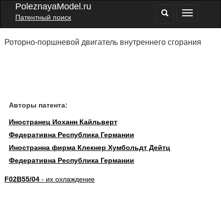
PoleznayaModel.ru
Патентный поиск
Роторно-поршневой двигатель внутреннего сгорания
Авторы патента:
Иностранец Иоханн Кайльверт
Федеративна Республика Германии
Иностранна фирма Клекнер Хумбольдт Дейтц
Федеративна Республика Германии
F02B55/04
- их охлаждение