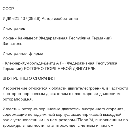
СССР
У ДК 621.437(088.8) Автор изобретения
Иностранец
Иоханн Кайльверт (Федеративная Республика Германии)
Заявитель
Иностранная ф ирма
«Клекнер-Хумбольдт-Дейтц А Г» (Федеративная Республика
Германии) РОТОРНО-ПОРШНЕВОЙ ДВИГАТЕЛЬ
ВНУТРЕННЕГО СГОРАНИЯ
Изобретение относится к области двигателесгроения, в частности
к роторно-поршневым двигателям с планетарным движением
роторапорш,ня.
Известны роторно-поршневые двигатели внутреннего сгорания,
содержащие неподвиж,ный корпус, эксценприкавый выходной
вал с установленным на нем ротором-ITIopøíåì, выполненным по
трохоиде, в частности,по эпитрохоиде, с четным и числом