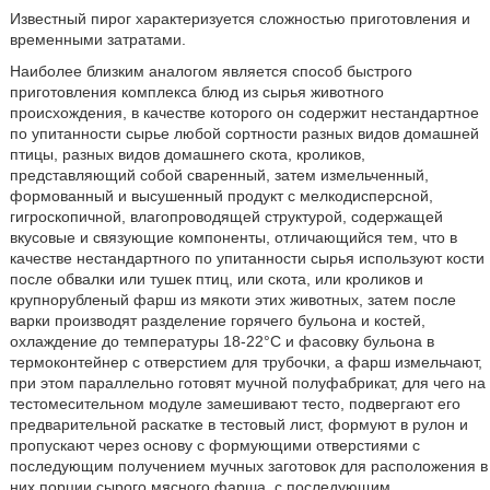
Известный пирог характеризуется сложностью приготовления и
временными затратами.
Наиболее близким аналогом является способ быстрого
приготовления комплекса блюд из сырья животного
происхождения, в качестве которого он содержит нестандартное
по упитанности сырье любой сортности разных видов домашней
птицы, разных видов домашнего скота, кроликов,
представляющий собой сваренный, затем измельченный,
формованный и высушенный продукт с мелкодисперсной,
гигроскопичной, влагопроводящей структурой, содержащей
вкусовые и связующие компоненты, отличающийся тем, что в
качестве нестандартного по упитанности сырья используют кости
после обвалки или тушек птиц, или скота, или кроликов и
крупнорубленый фарш из мякоти этих животных, затем после
варки производят разделение горячего бульона и костей,
охлаждение до температуры 18-22°C и фасовку бульона в
термоконтейнер с отверстием для трубочки, а фарш измельчают,
при этом параллельно готовят мучной полуфабрикат, для чего на
тестомесительном модуле замешивают тесто, подвергают его
предварительной раскатке в тестовый лист, формуют в рулон и
пропускают через основу с формующими отверстиями с
последующим получением мучных заготовок для расположения в
них порции сырого мясного фарша, с последующим