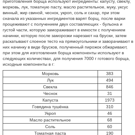
приготовления борща используют ингредиенты: капусту, свеклу,
морковь, лук, томатную пасту, масло растительное, муку, уксус
винный, жир свиной, чеснок, укроп, соль и сахар, при этом
сначала из указанных ингредиентов варят борщ, после варки
процеживают с получением двух составляющих - бульона и
густой части, которую замораживают в емкости с получением
начинки, которую после заморозки нарезают на бруски, затем
раскатывают слоеное тесто на прямоугольники и заворачивают в
них начинку в виде брусков, полученный пирожок обжаривают,
при этом для изготовления борща компоненты используют в
следующих количествах, для получения 7000 г готового борща,
исходные компоненты в г:
Морковь
383
Лук
494
Свекла
846
Чеснок
31
Капуста
1973
Говядина тушёнка
310
Укроп
46
Масло растительное
68
Соль
60
Томатная паста
190