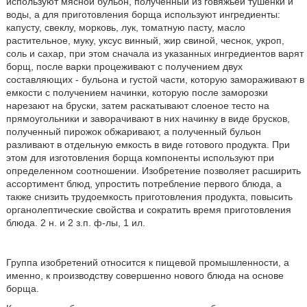
используют мясной бульон, полученный из говяжьей тушенки и
воды, а для приготовления борща используют ингредиенты:
капусту, свеклу, морковь, лук, томатную пасту, масло
растительное, муку, уксус винный, жир свиной, чеснок, укроп,
соль и сахар, при этом сначала из указанных ингредиентов варят
борщ, после варки процеживают с получением двух
составляющих - бульона и густой части, которую замораживают в
емкости с получением начинки, которую после заморозки
нарезают на бруски, затем раскатывают слоеное тесто на
прямоугольники и заворачивают в них начинку в виде брусков,
полученный пирожок обжаривают, а полученный бульон
разливают в отдельную емкость в виде готового продукта. При
этом для изготовления борща компоненты используют при
определенном соотношении. Изобретение позволяет расширить
ассортимент блюд, упростить потребление первого блюда, а
также снизить трудоемкость приготовления продукта, повысить
органолептические свойства и сократить время приготовления
блюда. 2 н. и 2 з.п. ф-лы, 1 ил.
Группа изобретений относится к пищевой промышленности, а
именно, к производству совершенно нового блюда на основе
борща.