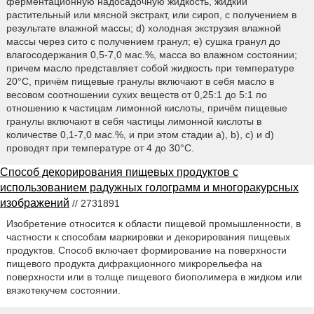
ферментационную надосадочную жидкость, жидкий
растительный или мясной экстракт, или сироп, с получением в
результате влажной массы; d) холодная экструзия влажной
массы через сито с получением гранул; e) сушка гранул до
влагосодержания 0,5-7,0 мас.%, масса во влажном состоянии;
причем масло представляет собой жидкость при температуре
20°С, причём пищевые гранулы включают в себя масло в
весовом соотношении сухих веществ от 0,25:1 до 5:1 по
отношению к частицам лимонной кислоты, причём пищевые
гранулы включают в себя частицы лимонной кислоты в
количестве 0,1-7,0 мас.%, и при этом стадии a), b), c) и d)
проводят при температуре от 4 до 30°С.
Способ декорирования пищевых продуктов с
использованием радужных голограмм и многоракурсных
изображений
// 2731891
Изобретение относится к области пищевой промышленности, в
частности к способам маркировки и декорирования пищевых
продуктов. Способ включает формирование на поверхности
пищевого продукта дифракционного микрорельефа на
поверхности или в толще пищевого биополимера в жидком или
вязкотекучем состоянии.