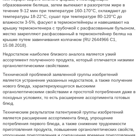
образованием беляша, затем выпекают в разогретом жире в
течение 9-12 мин при температуре 160-170°C, охлаждают до
температуры 18-22°C, сушат при температуре 80-120°C до
влажности 3-5%, фасуют в термоконтейнеры и навешивают на
крышку термоконтенера с трубочкой с расфасованным бульоном,
жестко закрепляют расфасованный в термоконтейнер беляш на
крышке путем завинчивания колпачком (RU 2644966 С1,
15.08.2018).
Недостатком наиболее близкого аналога является узкий
ассортимент полученного продукта, который отличается низкими
органолептическими свойствами.
Технической проблемой заявленной группы изобретений
является устранение указанных недостатков, а также получение
нового блюда, характеризующегося высокими
органолептическими свойствами и простотой потребления даже в
походных условиях, то есть расширение ассортимента готовых
блюд.
Техническим результатом патентуемой группы изобретений
является расширение ассортимента блюд, упрощение
потребления первого блюда, а также снижение трудоемкости
приготовления продукта, повышение органолептических свойств,
упрощение приготовления и сокращение времени приготовления