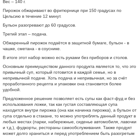
Вес – 140 г.
Пирожок обжаривают во фритюрнице при 150 градусах по
Цельсию в течение 12 минут.
Бульон разогревают до 60 градусов.
Третий этап – подача.
Обжаренный пирожок подаётся в защитной бумаге, бульон - в
чашке, сметана - в соуснике.
В итоге этот набор можно есть руками без приборов и столов.
Основным преимуществом данного продукта является то, что это
привычный суп, который готовится в каждой семье, но в
непривычной подаче. Хоть подача и непривычная, но за счёт
проработанного рецепта и упаковки она становится более
удобной.
Предложенное решение позволяет есть супы как фаст-фуд и без
использования ложки, так как густая составляющая супа
находится внутри пирожка (она как начинка пирожка), а бульон от
супа отдельно в стакане, то можно употреблять данный продукт в
любых местах (парки, набережные, сиденье автомобиля, лавочки
и т.д.), фудкорты, рестораны самообслуживания. Также продукт
может долго храниться и перед употреблением быть разогретым