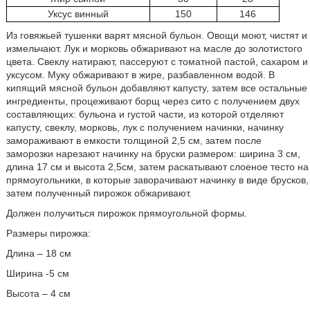
Уксус винный
150
146
Из говяжьей тушенки варят мясной бульон. Овощи моют, чистят и
измельчают. Лук и морковь обжаривают на масле до золотистого
цвета. Свеклу натирают, пассеруют с томатной пастой, сахаром и
уксусом. Муку обжаривают в жире, разбавленном водой. В
кипящий мясной бульон добавляют капусту, затем все остальные
ингредиенты, процеживают борщ через сито с получением двух
составляющих: бульона и густой части, из которой отделяют
капусту, свеклу, морковь, лук с получением начинки, начинку
замораживают в емкости толщиной 2,5 см, затем после
заморозки нарезают начинку на бруски размером: ширина 3 см,
длина 17 см и высота 2,5см, затем раскатывают слоеное тесто на
прямоугольники, в которые заворачивают начинку в виде брусков,
затем полученный пирожок обжаривают.
Должен получиться пирожок прямоугольной формы.
Размеры пирожка:
Длина – 18 см
Ширина -5 см
Высота – 4 см