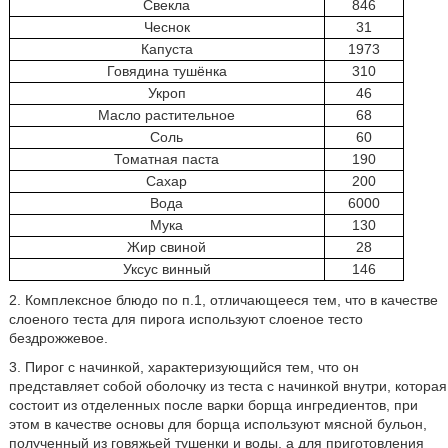
Свекла
846
Чеснок
31
Капуста
1973
Говядина тушёнка
310
Укроп
46
Масло растительное
68
Соль
60
Томатная паста
190
Сахар
200
Вода
6000
Мука
130
Жир свиной
28
Уксус винный
146
2. Комплексное блюдо по п.1, отличающееся тем, что в качестве
слоеного теста для пирога используют слоеное тесто
бездрожжевое.
3. Пирог с начинкой, характеризующийся тем, что он
представляет собой оболочку из теста с начинкой внутри, которая
состоит из отделенных после варки борща ингредиентов, при
этом в качестве основы для борща используют мясной бульон,
полученный из говяжьей тушенки и воды, а для приготовления