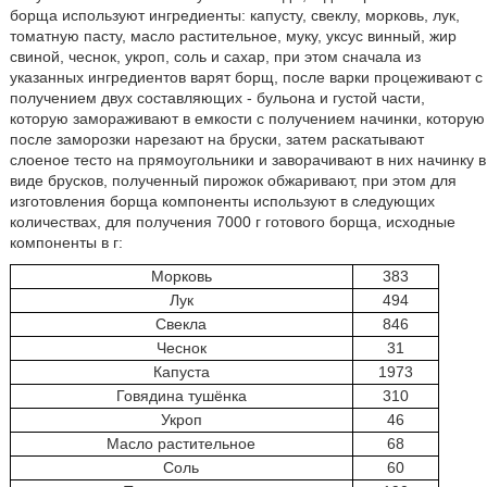
борща используют ингредиенты: капусту, свеклу, морковь, лук,
томатную пасту, масло растительное, муку, уксус винный, жир
свиной, чеснок, укроп, соль и сахар, при этом сначала из
указанных ингредиентов варят борщ, после варки процеживают с
получением двух составляющих - бульона и густой части,
которую замораживают в емкости с получением начинки, которую
после заморозки нарезают на бруски, затем раскатывают
слоеное тесто на прямоугольники и заворачивают в них начинку в
виде брусков, полученный пирожок обжаривают, при этом для
изготовления борща компоненты используют в следующих
количествах, для получения 7000 г готового борща, исходные
компоненты в г:
Морковь
383
Лук
494
Свекла
846
Чеснок
31
Капуста
1973
Говядина тушёнка
310
Укроп
46
Масло растительное
68
Соль
60