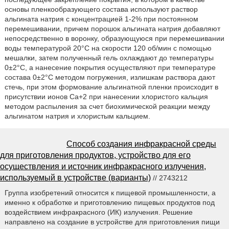
основы пленкообразующего состава используют раствор
альгината натрия с концентрацией 1-2% при постоянном
перемешивании, причем порошок альгината натрия добавляют
непосредственно в воронку, образующуюся при перемешивании
воды температурой 20°С на скорости 120 об/мин с помощью
мешалки, затем полученный гель охлаждают до температуры
0±2°С, а нанесение покрытия осуществляют при температуре
состава 0±2°С методом погружения, излишкам раствора дают
стечь, при этом формование альгинатной пленки происходит в
присутствии ионов Са+2 при нанесении хлористого кальция
методом распыления за счет биохимической реакции между
альгинатом натрия и хлористым кальцием.
Способ создания инфракрасной среды
для приготовления продуктов, устройство для его
осуществления и источник инфракрасного излучения,
используемый в устройстве (варианты)
// 2743212
Группа изобретений относится к пищевой промышленности, а
именно к обработке и приготовлению пищевых продуктов под
воздействием инфракрасного (ИК) излучения. Решение
направлено на создание в устройстве для приготовления пищи