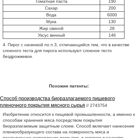
Томатная паста
190
Сахар
200
Вода
6000
Мука
130
Жир свиной
28
Уксус винный
146
4. Пирог с начинкой по п.3, отличающийся тем, что в качестве
слоеного теста для пирога используют слоеное тесто
бездрожжевое.
Похожие патенты:
Способ производства биоразлагаемого пищевого
пленочного покрытия мясного сырья
// 2743754
Изобретение относится к пищевой промышленности, а именно к
способам хранения мяса посредством покрытия
биоразлагаемым защитным слоем. Способ включает нанесение
пленкообразующего состава на поверхность мяса и
последующее закрепление покрытия, в котором в качестве