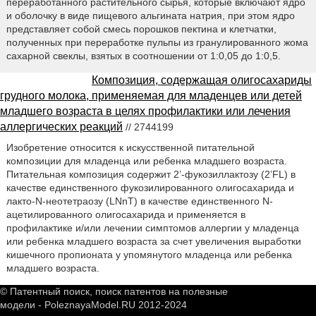
переработанного растительного сырья, которые включают ядро
и оболочку в виде пищевого альгината натрия, при этом ядро
представляет собой смесь порошков пектина и клетчатки,
полученных при переработке пульпы из гранулированного жома
сахарной свеклы, взятых в соотношении от 1:0,05 до 1:0,5.
Композиция, содержащая олигосахариды
грудного молока, применяемая для младенцев или детей
младшего возраста в целях профилактики или лечения
аллергических реакций
// 2744199
Изобретение относится к искусственной питательной
композиции для младенца или ребенка младшего возраста.
Питательная композиция содержит 2’-фукозиллактозу (2’FL) в
качестве единственного фукозилированного олигосахарида и
лакто-N-неотетраозу (LNnT) в качестве единственного N-
ацетилированного олигосахарида и применяется в
профилактике и/или лечении симптомов аллергии у младенца
или ребенка младшего возраста за счет увеличения выработки
кишечного пропионата у упомянутого младенца или ребенка
младшего возраста.
© Патентный поиск, поиск патентов на полезные
модели - PoleznayaModel.RU 2012-2024