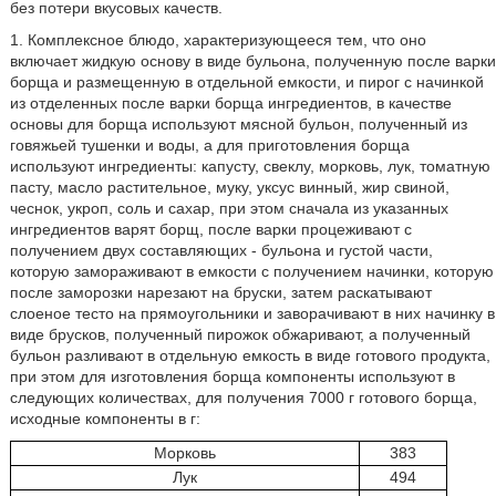
без потери вкусовых качеств.
1. Комплексное блюдо, характеризующееся тем, что оно
включает жидкую основу в виде бульона, полученную после варки
борща и размещенную в отдельной емкости, и пирог с начинкой
из отделенных после варки борща ингредиентов, в качестве
основы для борща используют мясной бульон, полученный из
говяжьей тушенки и воды, а для приготовления борща
используют ингредиенты: капусту, свеклу, морковь, лук, томатную
пасту, масло растительное, муку, уксус винный, жир свиной,
чеснок, укроп, соль и сахар, при этом сначала из указанных
ингредиентов варят борщ, после варки процеживают с
получением двух составляющих - бульона и густой части,
которую замораживают в емкости с получением начинки, которую
после заморозки нарезают на бруски, затем раскатывают
слоеное тесто на прямоугольники и заворачивают в них начинку в
виде брусков, полученный пирожок обжаривают, а полученный
бульон разливают в отдельную емкость в виде готового продукта,
при этом для изготовления борща компоненты используют в
следующих количествах, для получения 7000 г готового борща,
исходные компоненты в г:
Морковь
383
Лук
494