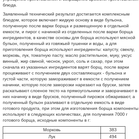
блюда.
Заявленный технический результат достигается комплексным
блюдом, которое включает жидкую основу в виде бульона,
полученную после варки борща и размещенную в отдельной
емкости, и пирог с начинкой из отделенных после варки борща
ингредиентов, в качестве основы для борща используют мясной
бульон, полученный из говяжьей тушенки и воды, а для
приготовления борща используют ингредиенты: капусту, свеклу,
морковь, лук, томатную пасту, масло растительное, муку, уксус
винный, жир свиной, чеснок, укроп, соль и сахар, при этом
сначала из указанных ингредиентов варят борщ, после варки
процеживают с получением двух составляющих - бульона и
густой части, которую замораживают в емкости с получением
начинки, которую после заморозки нарезают на бруски, затем
раскатывают слоеное тесто на прямоугольники и заворачивают в
них начинку в виде брусков, полученный пирожок обжаривают, а
полученный бульон разливают в отдельную емкость в виде
готового продукта, при этом для изготовления борща компоненты
используют в следующих количествах, для получения 7000 г
готового борща, исходные компоненты в г:
Морковь
383
Лук
494