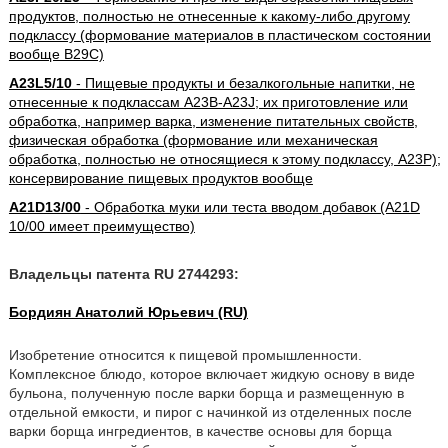
продуктов, полностью не отнесенные к какому-либо другому
подклассу (формование материалов в пластическом состоянии
вообще B29C)
A23L5/10
- Пищевые продукты и безалкогольные напитки, не
отнесенные к подклассам A23B-A23J; их приготовление или
обработка, например варка, изменение питательных свойств,
физическая обработка (формование или механическая
обработка, полностью не относящиеся к этому подклассу, A23P);
консервирование пищевых продуктов вообще
A21D13/00
- Обработка муки или теста вводом добавок (A21D
10/00 имеет преимущество)
Владельцы патента RU 2744293:
Бордиян Анатолий Юрьевич (RU)
Изобретение относится к пищевой промышленности.
Комплексное блюдо, которое включает жидкую основу в виде
бульона, полученную после варки борща и размещенную в
отдельной емкости, и пирог с начинкой из отделенных после
варки борща ингредиентов, в качестве основы для борща