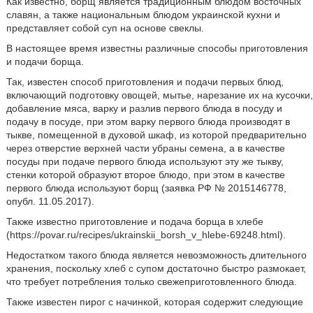
Как известно, борщ является традиционным блюдом восточных
славян, а также национальным блюдом украинской кухни и
представляет собой суп на основе свеклы.
В настоящее время известны различные способы приготовления
и подачи борща.
Так, известен способ приготовления и подачи первых блюд,
включающий подготовку овощей, мытье, нарезание их на кусочки,
добавление мяса, варку и разлив первого блюда в посуду и
подачу в посуде, при этом варку первого блюда производят в
тыкве, помещенной в духовой шкаф, из которой предварительно
через отверстие верхней части убраны семена, а в качестве
посуды при подаче первого блюда используют эту же тыкву,
стенки которой образуют второе блюдо, при этом в качестве
первого блюда используют борщ (заявка РФ № 2015146778,
опубл. 11.05.2017).
Также известно приготовление и подача борща в хлебе
(https://povar.ru/recipes/ukrainskii_borsh_v_hlebe-69248.html).
Недостатком такого блюда является невозможность длительного
хранения, поскольку хлеб с супом достаточно быстро размокает,
что требует потребления только свежеприготовленного блюда.
Также известен пирог с начинкой, которая содержит следующие