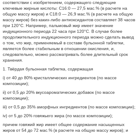
соответствии с изобретением, содержащего следующие
ключевые жирные кислоты: C16:0 — 27,5 мас.% (в расчете на
общую массу жиров) и C18:0 — 26,9 мас.% (в расчете на общую
массу жиров) без каких-либо антиоксидантов составляет 38 часов
при 120°C. Например, пальмовый жир имеет значение
индукционного периода 22 часа при 120°C. В случае более
продолжительного индукционного периода можно сделать вывод
о том, что жир, применяемый в составе бульонной таблетки,
является более стабильным в отношении окисления, и,
следовательно, можно рассматривать более длительный срок
хранения.
1. Твёрдая бульонная таблетка, содержащая
i) от 40 до 80% кристаллических ингредиентов (по массе
композиции);
ii) от 0,5 до 20% вкусоароматических добавок (по массе
композиции);
iii) от 0,5 до 35% аморфных ингредиентов (по массе композиции);
iv) от 5 до 20% говяжьего жира (по массе композиции);
причем говяжий жир имеет общее содержание насыщенных
жиров от 54 до 72 мас.% (в расчете на общую массу жиров); и