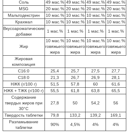
Соль
49 мас.%
49 мас.%
49 мас.%
49 мас.%
MSG
20 мас.%
20 мас.%
20 мас.%
20 мас.%
Мальтодекстрин
10 мас.%
10 мас.%
10 мас.%
10 мас.%
Крахмал
10 мас.%
10 мас.%
10 мас.%
10 мас.%
Вкусоароматические
1 мас.%
1 мас.%
1 мас.%
1 мас.%
добавки
10 мас.%
10 мас.%
10 мас.%
10 мас.%
Жир
говяжьего
говяжьего
говяжьего
говяжьего
жира
жира
жира
жира
Жировая
композиция
C16:0
25,4
25,7
27,5
27,7
C18:0
21,3
26,7
26,9
28,1
НЖК (г/100 г)
51,5
57,8
60
61,6
НЖК + ТЖК (г/100 г)
55,5
61,8
63,8
65,5
Содержание
твердых жиров при
27,8
50
54,2
56
30°C
Твердость таблетки
79,8
133,2
139,2
169,1
Разламывание
90%
4,5%
4%
4%
таблетки