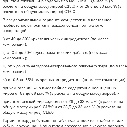
при этом говяжий жир содержит по меньшей 23,5 мас.% (в
расчете на общую массу жиров) C18:0 и от 25,5 до 33 мас.% (в
расчете на общую массу жиров) C16:0.
В предпочтительном варианте осуществления настоящее
изобретение относится к твердой бульонной таблетке,
содержащей
i) от 40 до 80% кристаллических ингредиентов (по массе
композиции);
ii) от 0,5 до 20% вкусоароматических добавок (по массе
композиции);
iii) от 5 до 20% негидрогенизированного говяжьего жира (по массе
композиции);
iv) от 0,5 до 35% аморфных ингредиентов (по массе композиции);
причем говяжий жир имеет общее содержание насыщенных
жиров от 57 до 68 мас.% (в расчете на общую массу жиров); и
при этом говяжий жир содержит от 26 до 32 мас.% (в расчете на
общую массу жиров) C18:0 и от 25,5 до 33 мас.% (в расчете на
общую массу жиров) C16:0.
Термин «твердая бульонная таблетка» относится к таблетке или
кубику, полученной (-ому) путем прессования сыпучего порошка