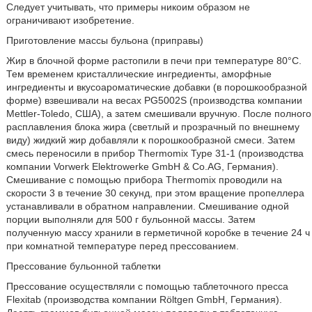
Следует учитывать, что примеры никоим образом не
ограничивают изобретение.
Приготовление массы бульона (приправы)
Жир в блочной форме растопили в печи при температуре 80°C.
Тем временем кристаллические ингредиенты, аморфные
ингредиенты и вкусоароматические добавки (в порошкообразной
форме) взвешивали на весах PG5002S (производства компании
Mettler-Toledo, США), а затем смешивали вручную. После полного
расплавления блока жира (светлый и прозрачный по внешнему
виду) жидкий жир добавляли к порошкообразной смеси. Затем
смесь переносили в прибор Thermomix Type 31-1 (производства
компании Vorwerk Elektrowerke GmbH & Co.AG, Германия).
Смешивание с помощью прибора Thermomix проводили на
скорости 3 в течение 30 секунд, при этом вращение пропеллера
устанавливали в обратном направлении. Смешивание одной
порции выполняли для 500 г бульонной массы. Затем
полученную массу хранили в герметичной коробке в течение 24 ч
при комнатной температуре перед прессованием.
Прессование бульонной таблетки
Прессование осуществляли с помощью таблеточного пресса
Flexitab (производства компании Röltgen GmbH, Германия).