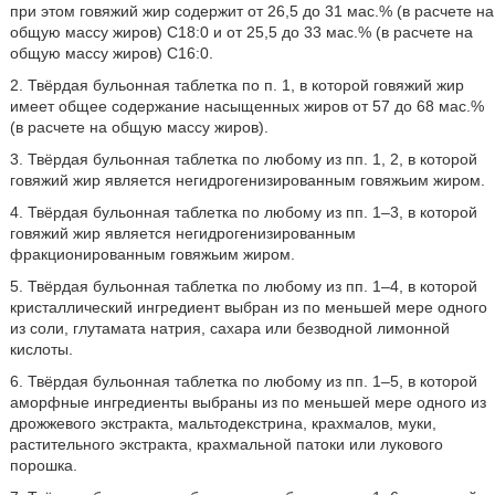
при этом говяжий жир содержит от 26,5 до 31 мас.% (в расчете на
общую массу жиров) C18:0 и от 25,5 до 33 мас.% (в расчете на
общую массу жиров) C16:0.
2. Твёрдая бульонная таблетка по п. 1, в которой говяжий жир
имеет общее содержание насыщенных жиров от 57 до 68 мас.%
(в расчете на общую массу жиров).
3. Твёрдая бульонная таблетка по любому из пп. 1, 2, в которой
говяжий жир является негидрогенизированным говяжьим жиром.
4. Твёрдая бульонная таблетка по любому из пп. 1–3, в которой
говяжий жир является негидрогенизированным
фракционированным говяжьим жиром.
5. Твёрдая бульонная таблетка по любому из пп. 1–4, в которой
кристаллический ингредиент выбран из по меньшей мере одного
из соли, глутамата натрия, сахара или безводной лимонной
кислоты.
6. Твёрдая бульонная таблетка по любому из пп. 1–5, в которой
аморфные ингредиенты выбраны из по меньшей мере одного из
дрожжевого экстракта, мальтодекстрина, крахмалов, муки,
растительного экстракта, крахмальной патоки или лукового
порошка.