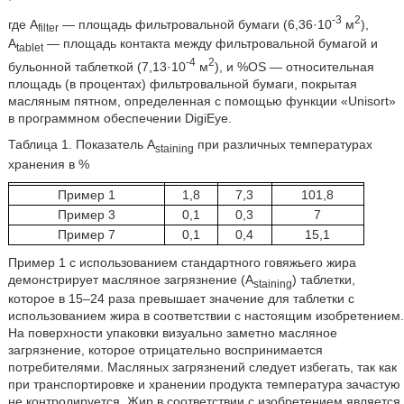
-3
2
где A
— площадь фильтровальной бумаги (6,36·10
м
),
filter
A
— площадь контакта между фильтровальной бумагой и
tablet
-4
2
бульонной таблеткой (7,13·10
м
), и %OS — относительная
площадь (в процентах) фильтровальной бумаги, покрытая
масляным пятном, определенная с помощью функции «Unisort»
в программном обеспечении DigiEye.
Таблица 1. Показатель A
при различных температурах
staining
хранения в %
Пример 1
1,8
7,3
101,8
Пример 3
0,1
0,3
7
Пример 7
0,1
0,4
15,1
Пример 1 с использованием стандартного говяжьего жира
демонстрирует масляное загрязнение (A
) таблетки,
staining
которое в 15–24 раза превышает значение для таблетки с
использованием жира в соответствии с настоящим изобретением.
На поверхности упаковки визуально заметно масляное
загрязнение, которое отрицательно воспринимается
потребителями. Масляных загрязнений следует избегать, так как
при транспортировке и хранении продукта температура зачастую
не контролируется. Жир в соответствии с изобретением является