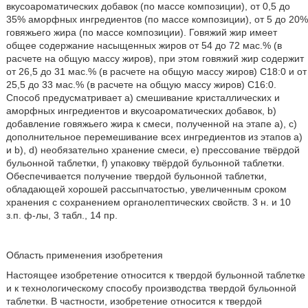
вкусоароматических добавок (по массе композиции), от 0,5 до
35% аморфных ингредиентов (по массе композиции), от 5 до 20%
говяжьего жира (по массе композиции). Говяжий жир имеет
общее содержание насыщенных жиров от 54 до 72 мас.% (в
расчете на общую массу жиров), при этом говяжий жир содержит
от 26,5 до 31 мас.% (в расчете на общую массу жиров) C18:0 и от
25,5 до 33 мас.% (в расчете на общую массу жиров) C16:0.
Способ предусматривает а) смешивание кристаллических и
аморфных ингредиентов и вкусоароматических добавок, b)
добавление говяжьего жира к смеси, полученной на этапе a), c)
дополнительное перемешивание всех ингредиентов из этапов a)
и b), d) необязательно хранение смеси, e) прессование твёрдой
бульонной таблетки, f) упаковку твёрдой бульонной таблетки.
Обеспечивается получение твердой бульонной таблетки,
обладающей хорошей рассыпчатостью, увеличенным сроком
хранения с сохранением органолептических свойств. 3 н. и 10
з.п. ф-лы, 3 табл., 14 пр.
Область применения изобретения
Настоящее изобретение относится к твердой бульонной таблетке
и к технологическому способу производства твердой бульонной
таблетки. В частности, изобретение относится к твердой