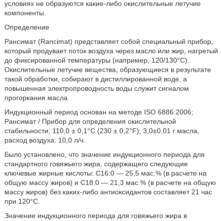
условиях не образуются какие-либо окислительные летучие
компоненты.
Определение
Рансимат (Rancimat) представляет собой специальный прибор,
который продувает поток воздуха через масло или жир, нагретый
до фиксированной температуры (например, 120/130°C).
Окислительные летучие вещества, образующиеся в результате
такой обработки, собирают в дистиллированной воде, а
повышенная электропроводность воды служит сигналом
прогоркания масла.
Индукционный период основан на методе ISO 6886:2006;
Рансимат / Прибор для определения окислительной
стабильности; 110,0 ± 0,1°C (230 ± 0,2°F); 3,0±0,01 г масла,
расход воздуха: 10,0 л/ч.
Было установлено, что значение индукционного периода для
стандартного говяжьего жира, содержащего следующие
ключевые жирные кислоты: C16:0 — 25,5 мас.% (в расчете на
общую массу жиров) и C18:0 — 21,3 мас.% (в расчете на общую
массу жиров) без каких-либо антиоксидантов составляет 21 час
при 120°C.
Значение индукционного периода для говяжьего жира в