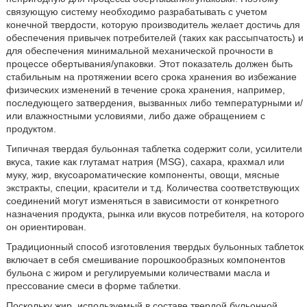
связующую систему необходимо разрабатывать с учетом
конечной твердости, которую производитель желает достичь для
обеспечения привычек потребителей (таких как рассыпчатость) и
для обеспечения минимальной механической прочности в
процессе обертывания/упаковки. Этот показатель должен быть
стабильным на протяжении всего срока хранения во избежание
физических изменений в течение срока хранения, например,
последующего затвердения, вызванных либо температурными и/
или влажностными условиями, либо даже обращением с
продуктом.
Типичная твердая бульонная таблетка содержит соли, усилители
вкуса, такие как глутамат натрия (MSG), сахара, крахмал или
муку, жир, вкусоароматические компоненты, овощи, мясные
экстракты, специи, красители и т.д. Количества соответствующих
соединений могут изменяться в зависимости от конкретного
назначения продукта, рынка или вкусов потребителя, на которого
он ориентирован.
Традиционный способ изготовления твердых бульонных таблеток
включает в себя смешивание порошкообразных компонентов
бульона с жиром и регулируемыми количествами масла и
прессование смеси в форме таблетки.
Поскольку жир, используемый в составе твердой бульонной