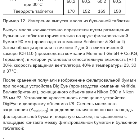
60,2
60,2
60,2
60,2
при 30°C
Твердость таблетки
170
152
169
158
Пример 12. Измерение выпуска масла из бульонной таблетки
Выпуск масла количественно определяли путем размещения
бульонных таблеток горизонтально на круге фильтровальной
бумаге 90 мм (производства компании Schleicher & Schuell).
Затем образцы хранили в течение 2 дней в климатической
камере ICH110 (производства компании Memmert GmbH + Co.KG,
Германия), в которой установили относительную влажность (RH)
30%, скорость вращения вентилятора 40% и температуры 23, 30
и 37°C.
После хранения получали изображение фильтровальной бумаги
при помощи устройства DigiEye (производства компании Verifide,
Великобритания), оснащенного объективами Nikon D90 и Nikon
35 мм f/2. Установили «рассеянное» освещение устройства
DigiEye и диафрагму объектива f/8. Степень масляного
загрязнения (A
) определяли количественно как площадь
staining
фильтровальной бумаги, покрытую маслом, по сравнению с
площадью контакта между фильтровальной бумагой и бульонной
таблеткой:
,