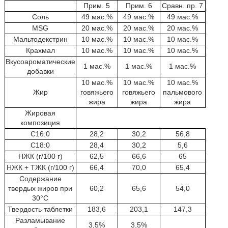
Прим. 5
Прим. 6
Сравн. пр. 7
Соль
49 мас.%
49 мас.%
49 мас.%
MSG
20 мас.%
20 мас.%
20 мас.%
Мальтодекстрин
10 мас.%
10 мас.%
10 мас.%
Крахмал
10 мас.%
10 мас.%
10 мас.%
Вкусоароматические
1 мас.%
1 мас.%
1 мас.%
добавки
10 мас.%
10 мас.%
10 мас.%
Жир
говяжьего
говяжьего
пальмового
жира
жира
жира
Жировая
композиция
C16:0
28,2
30,2
56,8
C18:0
28,4
30,2
5,6
НЖК (г/100 г)
62,5
66,6
65
НЖК + ТЖК (г/100 г)
66,4
70,0
65,4
Содержание
твердых жиров при
60,2
65,6
54,0
30°C
Твердость таблетки
183,6
203,1
147,3
Разламывание
3,5%
3,5%