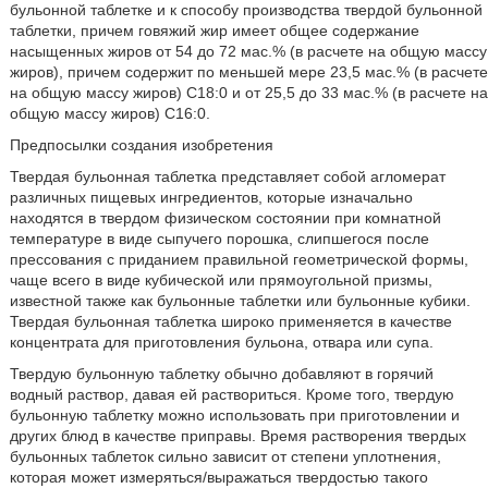
бульонной таблетке и к способу производства твердой бульонной
таблетки, причем говяжий жир имеет общее содержание
насыщенных жиров от 54 до 72 мас.% (в расчете на общую массу
жиров), причем содержит по меньшей мере 23,5 мас.% (в расчете
на общую массу жиров) C18:0 и от 25,5 до 33 мас.% (в расчете на
общую массу жиров) C16:0.
Предпосылки создания изобретения
Твердая бульонная таблетка представляет собой агломерат
различных пищевых ингредиентов, которые изначально
находятся в твердом физическом состоянии при комнатной
температуре в виде сыпучего порошка, слипшегося после
прессования с приданием правильной геометрической формы,
чаще всего в виде кубической или прямоугольной призмы,
известной также как бульонные таблетки или бульонные кубики.
Твердая бульонная таблетка широко применяется в качестве
концентрата для приготовления бульона, отвара или супа.
Твердую бульонную таблетку обычно добавляют в горячий
водный раствор, давая ей раствориться. Кроме того, твердую
бульонную таблетку можно использовать при приготовлении и
других блюд в качестве приправы. Время растворения твердых
бульонных таблеток сильно зависит от степени уплотнения,
которая может измеряться/выражаться твердостью такого