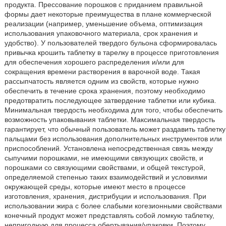
продукта. Прессование порошков с приданием правильной
формы дает некоторые преимущества в плане коммерческой
реализации (например, уменьшение объема, оптимизация
использования упаковочного материала, срок хранения и
удобство). У пользователей твердого бульона сформировалась
привычка крошить таблетку в тарелку в процессе приготовления
для обеспечения хорошего распределения и/или для
сокращения времени растворения в варочной воде. Такая
рассыпчатость является одним из свойств, которые нужно
обеспечить в течение срока хранения, поэтому необходимо
предотвратить последующее затвердение таблетки или кубика.
Минимальная твердость необходима для того, чтобы обеспечить
возможность упаковывания таблетки. Максимальная твердость
гарантирует, что обычный пользователь может раздавить таблетку
пальцами без использования дополнительных инструментов или
приспособлений. Установлена непосредственная связь между
сыпучими порошками, не имеющими связующих свойств, и
порошками со связующими свойствами, и общей текстурой,
определяемой степенью таких взаимодействий и условиями
окружающей среды, которые имеют место в процессе
изготовления, хранения, дистрибуции и использования. При
использовании жира с более слабыми когезионными свойствами
конечный продукт может представлять собой ломкую таблетку,
непригодную для процесса обертывания/упаковки. Поэтому