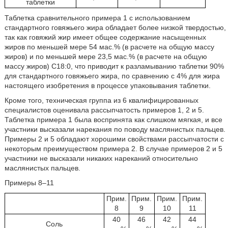
таблетки
Таблетка сравнительного примера 1 с использованием
стандартного говяжьего жира обладает более низкой твердостью,
так как говяжий жир имеет общее содержание насыщенных
жиров по меньшей мере 54 мас.% (в расчете на общую массу
жиров) и по меньшей мере 23,5 мас.% (в расчете на общую
массу жиров) C18:0, что приводит к разламыванию таблетки 90%
для стандартного говяжьего жира, по сравнению с 4% для жира
настоящего изобретения в процессе упаковывания таблетки.
Кроме того, техническая группа из 6 квалифицированных
специалистов оценивала рассыпчатость примеров 1, 2 и 5.
Таблетка примера 1 была воспринята как слишком мягкая, и все
участники высказали нарекания по поводу маслянистых пальцев.
Примеры 2 и 5 обладают хорошими свойствами рассыпчатости с
некоторым преимуществом примера 2. В случае примеров 2 и 5
участники не высказали никаких нареканий относительно
маслянистых пальцев.
Примеры 8–11
Прим.
Прим.
Прим.
Прим.
8
9
10
11
40
46
42
44
Соль