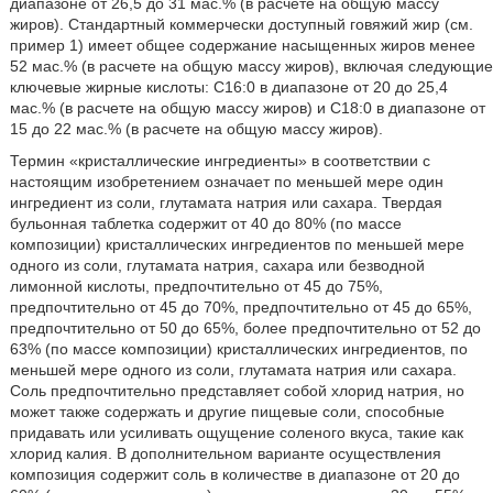
диапазоне от 26,5 до 31 мас.% (в расчете на общую массу
жиров). Стандартный коммерчески доступный говяжий жир (см.
пример 1) имеет общее содержание насыщенных жиров менее
52 мас.% (в расчете на общую массу жиров), включая следующие
ключевые жирные кислоты: C16:0 в диапазоне от 20 до 25,4
мас.% (в расчете на общую массу жиров) и C18:0 в диапазоне от
15 до 22 мас.% (в расчете на общую массу жиров).
Термин «кристаллические ингредиенты» в соответствии с
настоящим изобретением означает по меньшей мере один
ингредиент из соли, глутамата натрия или сахара. Твердая
бульонная таблетка содержит от 40 до 80% (по массе
композиции) кристаллических ингредиентов по меньшей мере
одного из соли, глутамата натрия, сахара или безводной
лимонной кислоты, предпочтительно от 45 до 75%,
предпочтительно от 45 до 70%, предпочтительно от 45 до 65%,
предпочтительно от 50 до 65%, более предпочтительно от 52 до
63% (по массе композиции) кристаллических ингредиентов, по
меньшей мере одного из соли, глутамата натрия или сахара.
Соль предпочтительно представляет собой хлорид натрия, но
может также содержать и другие пищевые соли, способные
придавать или усиливать ощущение соленого вкуса, такие как
хлорид калия. В дополнительном варианте осуществления
композиция содержит соль в количестве в диапазоне от 20 до