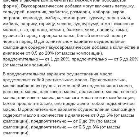
мясные и рыбные компоненты (во влажной или порошковой
форме). Вкусоароматические добавки могут включать петрушку,
сельдерей, пажитник, любисток, розмарин, майоран, укроп,
эстрагон, кориандр, имбирь, лемонграсс, куркуму, перец чили,
имбирь, паприку, горчицу, чеснок, лук, куркуму, томат, кокосовое
молоко, сыр, орегано, тимьян, базилик, чили, паприку, томат,
душистый перец, перец халапеньо, белый молотый перец и
черный перец. В дополнительном варианте осуществления
композиция содержит вкусоароматические добавки в количестве в
диапазоне от 0,5 до 20% (от массы композиции),
предпочтительно — от 1 до 20%, предпочтительно — от 5 до 20%
(от массы композиции).
В предпочтительном варианте осуществления масло
представляет собой растительное масло. Предпочтительно,
масло выбрано из группы, состоящей из подсолнечного масла,
рапсового масла, хлопкового масла, арахисового масла, соевого
масла, оливкового масла, кокосового масла или их комбинации;
более предпочтительно, оно представляет собой подсолнечное
масло. В дополнительном варианте осуществления композиция
содержит масло в количестве в диапазоне от 0 до 5% (от массы
композиции), предпочтительно — от 0 до 3% (по массе
композиции), предпочтительно — от 0,5 до 3% (от массы
композиции).