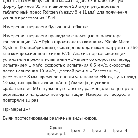
Десять граммов бульонной массы подавали в таблеточную
форму (длиной 31 мм и шириной 23 мм) и регулировали
таблеточный пресс Röltgen (между 8 и 11 мм) для получения
усилия прессования 15 кН.
Измерение твердости бульонной таблетки
Измерения твердости проводили с помощью анализатора
консистенции TA-HDplus (производства компании Stable Micro
System, Великобритания), оснащенного датчиком нагрузки на 250
кг и компрессионной плитой P/75. Анализатор консистенции
установили в режим испытаний «Сжатие» со скоростью перед
испытанием 1 мм/с, скоростью испытания 0,5 мм/с, скоростью
после испытания 10 мм/с, целевой режим «Расстояние»,
расстояние 3 мм, время остановки установили «Нет», путь назад
10 мм, тип срабатывания «Авто (Усилие)», и усилие
срабатывания 50 г. Бульонную таблетку размещали по центру в
вертикально-ландшафтной ориентации. Измерение твердости
повторяли 10 раз.
Примеры 1–7
Были протестированы различные виды жиров.
Сравн.
Прим. 2
Прим. 3
Прим. 4
пример 1