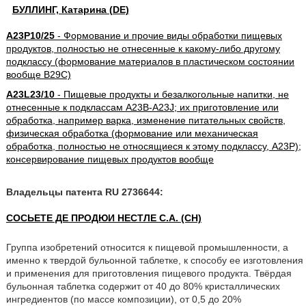
БУЛЛИНГ, Катарина (DE)
A23P10/25
- Формование и прочие виды обработки пищевых
продуктов, полностью не отнесенные к какому-либо другому
подклассу (формование материалов в пластическом состоянии
вообще B29C)
A23L23/10
- Пищевые продукты и безалкогольные напитки, не
отнесенные к подклассам A23B-A23J; их приготовление или
обработка, например варка, изменение питательных свойств,
физическая обработка (формование или механическая
обработка, полностью не относящиеся к этому подклассу, A23P);
консервирование пищевых продуктов вообще
Владельцы патента RU 2736644:
СОСЬЕТЕ ДЕ ПРОДЮИ НЕСТЛЕ С.А. (CH)
Группа изобретений относится к пищевой промышленности, а
именно к твердой бульонной таблетке, к способу ее изготовления
и применения для приготовления пищевого продукта. Твёрдая
бульонная таблетка содержит от 40 до 80% кристаллических
ингредиентов (по массе композиции), от 0,5 до 20%