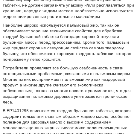
таблетки, не должен загрязнять упаковку и/или расплавляться при
хранении, наряду с жидким маслом необязательно используются
гидрогенизированные растительные масла/жиры.
Наиболее широко используется пальмовый жир, так как он
обеспечивает хорошие технические свойства для обработки
твердой бульонной таблетки благодаря хорошей текучести
бульонной массы перед прессованием. Кроме того, пальмовый
жир придает хорошие связующие свойства самому твердому
бульону, что обеспечивает хорошую твердость таблетки, которая
по-прежнему легко крошится.
Потребители проявляют все большую озабоченность в связи
потенциальными проблемами, связанными с пальмовым жиром.
Многие из них воспринимают пальмовый жир как нездоровый
продукт, а многие другие считают его экологически
небезопасным, так как во многих новостях упоминается, что для
выращивания пальмовых деревьев уничтожаются тропические
леса.
В EP1401295 описывается твердая бульонная таблетка, которая
содержит только или главным образом жидкое масло, особенно
полезное для здоровья масло с высоким содержанием
мононенасыщенных жирных кислот и/или полиненасыщенных
жирных кислот, которое не содержит жира или содержит лишь