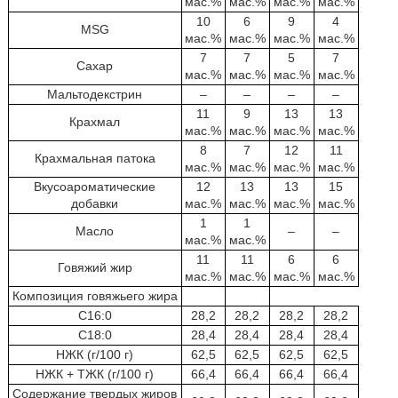
мас.%
мас.%
мас.%
мас.%
10
6
9
4
MSG
мас.%
мас.%
мас.%
мас.%
7
7
5
7
Сахар
мас.%
мас.%
мас.%
мас.%
Мальтодекстрин
–
–
–
–
11
9
13
13
Крахмал
мас.%
мас.%
мас.%
мас.%
8
7
12
11
Крахмальная патока
мас.%
мас.%
мас.%
мас.%
Вкусоароматические
12
13
13
15
добавки
мас.%
мас.%
мас.%
мас.%
1
1
Масло
–
–
мас.%
мас.%
11
11
6
6
Говяжий жир
мас.%
мас.%
мас.%
мас.%
Композиция говяжьего жира
C16:0
28,2
28,2
28,2
28,2
C18:0
28,4
28,4
28,4
28,4
НЖК (г/100 г)
62,5
62,5
62,5
62,5
НЖК + ТЖК (г/100 г)
66,4
66,4
66,4
66,4
Содержание твердых жиров