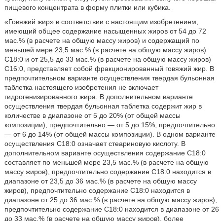
пищевого концентрата в форму плитки или кубика.
«Говяжий жир» в соответствии с настоящим изобретением,
имеющий общее содержание насыщенных жиров от 54 до 72
мас.% (в расчете на общую массу жиров) и содержащий по
меньшей мере 23,5 мас.% (в расчете на общую массу жиров)
C18:0 и от 25,5 до 33 мас.% (в расчете на общую массу жиров)
C16:0, представляет собой фракционированный говяжий жир. В
предпочтительном варианте осуществления твердая бульонная
таблетка настоящего изобретения не включает
гидрогенизированного жира. В дополнительном варианте
осуществления твердая бульонная таблетка содержит жир в
количестве в диапазоне от 5 до 20% (от общей массы
композиции), предпочтительно — от 5 до 15%, предпочтительно
— от 6 до 14% (от общей массы композиции). В одном варианте
осуществления C18:0 означает стеариновую кислоту. В
дополнительном варианте осуществления содержание C18:0
составляет по меньшей мере 23,5 мас.% (в расчете на общую
массу жиров), предпочтительно содержание C18:0 находится в
диапазоне от 23,5 до 36 мас.% (в расчете на общую массу
жиров), предпочтительно содержание C18:0 находится в
диапазоне от 25 до 36 мас.% (в расчете на общую массу жиров),
предпочтительно содержание C18:0 находится в диапазоне от 26
до 33 мас.% (в расчете на общую массу жиров), более