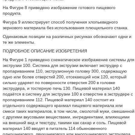
На Фигуре 8 приведено изображение готового пищевого
продукта.
Фигура 9 иллюстрирует способ получения хлопьевидного
зернового материала без использования плющильного станка.
Одинаковые позиции на различных рисунках обозначают одни и
те же элементы.
ПОДРОБНОЕ ОПИСАНИЕ ИЗОБРЕТЕНИЯ
На Фигуре 1 приведено схематическое изображение системы для
экструзии 100. Система для экструзии включает экструдер с
пропариванием 110, экструзионную головку 300, содержащую
одно или более отверстий 200, отсекающий нож 120, который
сильно ударяет по поверхности отверстия 200 в головке
экструдера, и тостерную печь 130. Пищевой материал 140
подаётся в систему для экструзии 100 в отверстие в экструдере с
пропариванием 112. Пищевой материал 140 состоит из
отдельного содержащего крахмал пищевого материала или
смеси таких материалов, в том числе, смолотой муки, смешанной
с другими вкусовыми веществами, ингредиентами, влияющими
на внешний вид и текстуру, такими как сахар и соль. Пищевой
материал 140 вводят в питатель 114 обыкновенного
одношнекового, двухшнекового или многошнекового экструдера