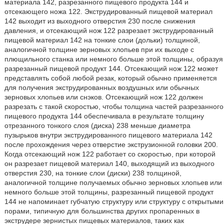
материала 142, разрезанного пищевого продукта 144 и
отсекающего ножа 122. Экструдированный пищевой материал
142 выходит из выходного отверстия 230 после снижения
давления, и отсекающий нож 122 разрезает экструдированный
пищевой материал 142 на тонкие слои (дольки) толщиной,
аналогичной толщине зерновых хлопьев при их выходе с
плющильного станка или немного больше этой толщины, образуя
разрезанный пищевой продукт 144. Отсекающий нож 122 может
представлять собой любой резак, который обычно применяется
для получения экструдированных воздушных или обычных
зерновых хлопьев или снэков. Отсекающий нож 122 должен
разрезать с такой скоростью, чтобы толщина частей разрезанного
пищевого продукта 144 обеспечивала в результате толщину
отрезанного тонкого слоя (диска) 238 меньше диаметра
пузырьков внутри экструдированного пищевого материала 142
после прохождения через отверстие экструзионной головки 200.
Когда отсекающий нож 122 работает со скоростью, при которой
он разрезает пищевой материал 140, выходящий из выходного
отверстия 230, на тонкие слои (диски) 238 толщиной,
аналогичной толщине получаемых обычно зерновых хлопьев или
немного больше этой толщины, разрезанный пищевой продукт
144 не напоминает губчатую структуру или структуру с открытыми
порами, типичную для большинства других пропаренных в
экструдере зернистых пищевых материалов, таких как