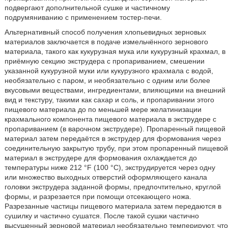
подвергают дополнительной сушке и частичному
подрумяниванию с применением тостер-печи.
Альтернативный способ получения хлопьевидных зерновых
материалов заключается в подаче измельчённого зернового
материала, такого как кукурузная мука или кукурузный крахмал, в
приёмную секцию экструдера с пропариванием, смешении
указанной кукурузной муки или кукурузного крахмала с водой,
необязательно с паром, и необязательно с одним или более
вкусовыми веществами, ингредиентами, влияющими на внешний
вид и текстуру, такими как сахар и соль, и пропаривании этого
пищевого материала до по меньшей мере желатинизации
крахмального компонента пищевого материала в экструдере с
пропариванием (в варочном экструдере). Пропаренный пищевой
материал затем передаётся в экструдер для формования через
соединительную закрытую трубу, при этом пропаренный пищевой
материал в экструдере для формования охлаждается до
температуры ниже 212 °F (100 °С), экструдируется через одну
или множество выходных отверстий оформляющего канала
головки экструдера заданной формы, предпочтительно, круглой
формы, и разрезается при помощи отсекающего ножа.
Разрезанные частицы пищевого материала затем передаются в
сушилку и частично сушатся. После такой сушки частично
высушенный зерновой материал необязательно темперируют, что