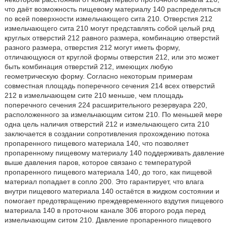
что даёт возможность пищевому материалу 140 распределяться
по всей поверхности измельчающего сита 210. Отверстия 212
измельчающего сита 210 могут представлять собой целый ряд
круглых отверстий 212 равного размера, комбинацию отверстий
разного размера, отверстия 212 могут иметь форму,
отличающуюся от круглой формы отверстия 212, или это может
быть комбинация отверстий 212, имеющих любую
геометрическую форму. Согласно некоторым примерам
совместная площадь поперечного сечения 214 всех отверстий
212 в измельчающем сите 210 меньше, чем площадь
поперечного сечения 224 расширительного резервуара 220,
расположенного за измельчающим ситом 210. По меньшей мере
одна цель наличия отверстий 212 и измельчающего сита 210
заключается в создании сопротивления прохождению потока
пропаренного пищевого материала 140, что позволяет
пропаренному пищевому материалу 140 поддерживать давление
выше давления паров, которое связано с температурой
пропаренного пищевого материала 140, до того, как пищевой
материал попадает в сопло 200. Это гарантирует, что влага
внутри пищевого материала 140 остаётся в жидком состоянии и
помогает предотвращению преждевременного вздутия пищевого
материала 140 в проточном канале 306 второго рода перед
измельчающим ситом 210. Давление пропаренного пищевого