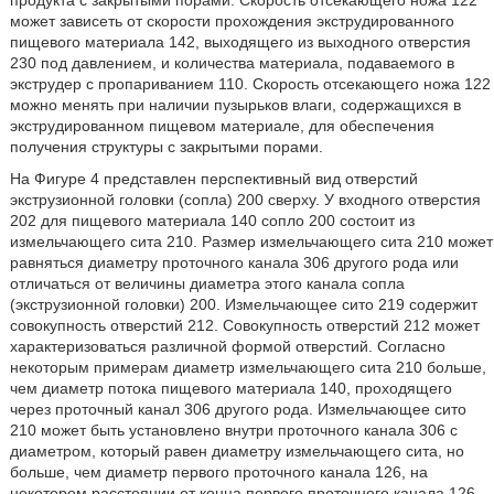
продукта с закрытыми порами. Скорость отсекающего ножа 122
может зависеть от скорости прохождения экструдированного
пищевого материала 142, выходящего из выходного отверстия
230 под давлением, и количества материала, подаваемого в
экструдер с пропариванием 110. Скорость отсекающего ножа 122
можно менять при наличии пузырьков влаги, содержащихся в
экструдированном пищевом материале, для обеспечения
получения структуры с закрытыми порами.
На Фигуре 4 представлен перспективный вид отверстий
экструзионной головки (сопла) 200 сверху. У входного отверстия
202 для пищевого материала 140 сопло 200 состоит из
измельчающего сита 210. Размер измельчающего сита 210 может
равняться диаметру проточного канала 306 другого рода или
отличаться от величины диаметра этого канала сопла
(экструзионной головки) 200. Измельчающее сито 219 содержит
совокупность отверстий 212. Совокупность отверстий 212 может
характеризоваться различной формой отверстий. Согласно
некоторым примерам диаметр измельчающего сита 210 больше,
чем диаметр потока пищевого материала 140, проходящего
через проточный канал 306 другого рода. Измельчающее сито
210 может быть установлено внутри проточного канала 306 с
диаметром, который равен диаметру измельчающего сита, но
больше, чем диаметр первого проточного канала 126, на
некотором расстоянии от конца первого проточного канала 126,