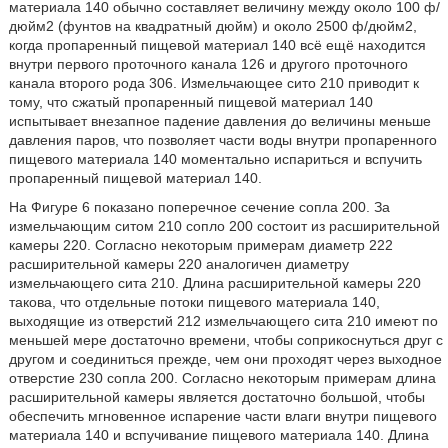
материала 140 обычно составляет величину между около 100 ф/
дюйм2 (фунтов на квадратный дюйм) и около 2500 ф/дюйм2,
когда пропаренный пищевой материал 140 всё ещё находится
внутри первого проточного канала 126 и другого проточного
канала второго рода 306. Измельчающее сито 210 приводит к
тому, что сжатый пропаренный пищевой материал 140
испытывает внезапное падение давления до величины меньше
давления паров, что позволяет части воды внутри пропаренного
пищевого материала 140 моментально испариться и вспучить
пропаренный пищевой материал 140.
На Фигуре 6 показано поперечное сечение сопла 200. За
измельчающим ситом 210 сопло 200 состоит из расширительной
камеры 220. Согласно некоторым примерам диаметр 222
расширительной камеры 220 аналогичен диаметру
измельчающего сита 210. Длина расширительной камеры 220
такова, что отдельные потоки пищевого материала 140,
выходящие из отверстий 212 измельчающего сита 210 имеют по
меньшей мере достаточно времени, чтобы соприкоснуться друг с
другом и соединиться прежде, чем они проходят через выходное
отверстие 230 сопла 200. Согласно некоторым примерам длина
расширительной камеры является достаточно большой, чтобы
обеспечить мгновенное испарение части влаги внутри пищевого
материала 140 и вспучивание пищевого материала 140. Длина