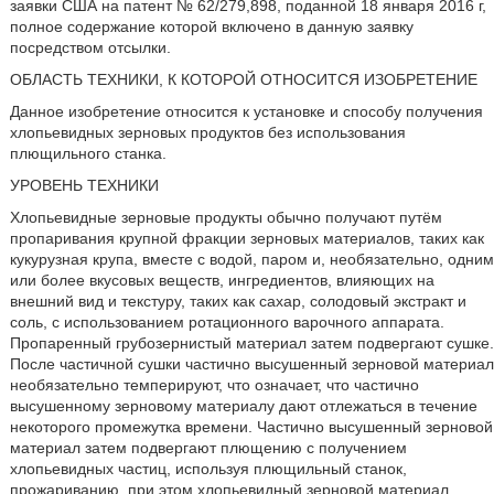
заявки США на патент № 62/279,898, поданной 18 января 2016 г,
полное содержание которой включено в данную заявку
посредством отсылки.
ОБЛАСТЬ ТЕХНИКИ, К КОТОРОЙ ОТНОСИТСЯ ИЗОБРЕТЕНИЕ
Данное изобретение относится к установке и способу получения
хлопьевидных зерновых продуктов без использования
плющильного станка.
УРОВЕНЬ ТЕХНИКИ
Хлопьевидные зерновые продукты обычно получают путём
пропаривания крупной фракции зерновых материалов, таких как
кукурузная крупа, вместе с водой, паром и, необязательно, одним
или более вкусовых веществ, ингредиентов, влияющих на
внешний вид и текстуру, таких как сахар, солодовый экстракт и
соль, с использованием ротационного варочного аппарата.
Пропаренный грубозернистый материал затем подвергают сушке.
После частичной сушки частично высушенный зерновой материал
необязательно темперируют, что означает, что частично
высушенному зерновому материалу дают отлежаться в течение
некоторого промежутка времени. Частично высушенный зерновой
материал затем подвергают плющению с получением
хлопьевидных частиц, используя плющильный станок,
прожариванию, при этом хлопьевидный зерновой материал