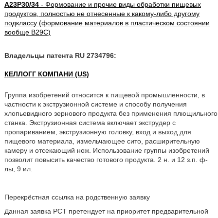
A23P30/34
- Формование и прочие виды обработки пищевых
продуктов, полностью не отнесенные к какому-либо другому
подклассу (формование материалов в пластическом состоянии
вообще B29C)
Владельцы патента RU 2734796:
КЕЛЛОГГ КОМПАНИ (US)
Группа изобретений относится к пищевой промышленности, в
частности к экструзионной системе и способу получения
хлопьевидного зернового продукта без применения плющильного
станка. Экструзионная система включает экструдер с
пропариванием, экструзионную головку, вход и выход для
пищевого материала, измельчающее сито, расширительную
камеру и отсекающий нож. Использование группы изобретений
позволит повысить качество готового продукта. 2 н. и 12 з.п. ф-
лы, 9 ил.
Перекрёстная ссылка на родственную заявку
Данная заявка PCT претендует на приоритет предварительной