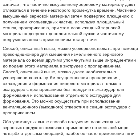
означает, что частично высушенному зерновому материалу дают
отлежаться в течение некоторого промежутка времени. Частично
высушенный зерновой материал затем подвергаю плющению с
получением хлопьевидных частиц, используя плющильный
станок, прожариванию, при этом хлопьевидный зерновой
материал подвергают дополнительной сушке и частичному
подрумяниванию с применением тостер-печи.
Способ, описанный выше, можно усовершенствовать при помощи
прекондиционера для смешения измельчённого зернового
материала со всеми другими упомянутыми выше ингредиентами
до подачи этого материала в экструдер с пропариванием.
Способ, описанный выше, можно далее необязательно
усовершенствовать путём осуществления пропаривания,
охлаждения и формования пищевого материала только в
экструдере с пропариванием без передачи в экструдер для
формования и использования отдельного экструдера для
формования. Это можно осуществить при использовании
вентиляционного (выходного) отверстия в секции экструдера с
пропариванием.
Оба упомянутых выше способа получения хлопьевидных
зерновых продуктов включают применение по меньшей мере
четырёх отдельных операций, наиболее часто применение пяти