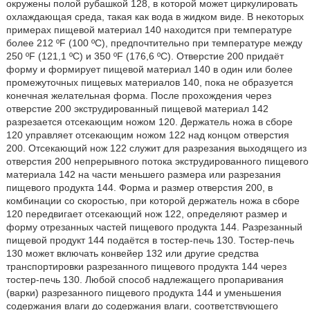
окружены полой рубашкой 128, в которой может циркулировать
охлаждающая среда, такая как вода в жидком виде. В некоторых
примерах пищевой материал 140 находится при температуре
более 212 ºF (100 ºС), предпочтительно при температуре между
250 ºF (121,1 ºС) и 350 ºF (176,6 ºС). Отверстие 200 придаёт
форму и формирует пищевой материал 140 в один или более
промежуточных пищевых материалов 140, пока не образуется
конечная желательная форма. После прохождения через
отверстие 200 экструдированный пищевой материал 142
разрезается отсекающим ножом 120. Держатель ножа в сборе
120 управляет отсекающим ножом 122 над концом отверстия
200. Отсекающий нож 122 служит для разрезания выходящего из
отверстия 200 непрерывного потока экструдированного пищевого
материала 142 на части меньшего размера или разрезания
пищевого продукта 144. Форма и размер отверстия 200, в
комбинации со скоростью, при которой держатель ножа в сборе
120 передвигает отсекающий нож 122, определяют размер и
форму отрезанных частей пищевого продукта 144. Разрезанный
пищевой продукт 144 подаётся в тостер-печь 130. Тостер-печь
130 может включать конвейер 132 или другие средства
транспортировки разрезанного пищевого продукта 144 через
тостер-печь 130. Любой способ надлежащего пропаривания
(варки) разрезанного пищевого продукта 144 и уменьшения
содержания влаги до содержания влаги, соответствующего