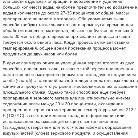
или шести отдельных операций, и добавление и удаление
больших количеств воды, наиболее предпочтительно добавление
воды в количестве до около 27-35 процентов от общей массы
пропаренного пищевого материала. Оба упомянутых выше
способа требуют также значительного промежутка времени для
обработки пищевого материала, обычно требуется по меньшей
мере 30 мин от общего времени протекания процесса и чаще
требуется около одного часа. Когда процесс включает стадию
темперирования, общее время протекания процесса может
продлиться до двух часов или более.
В других примерах описана упрощённая версия второго из двух
способов, описанных выше, согласно этой версии пропаренная
паста зернового материала формуется вхолодную с получением
слоёв (частей) с толщиной равной толщине желательных хлопьев
конечного продукта, что устраняет необходимость использования
плющильного станка. Однако такой способ всё ещё требует
пропаривания зернового материала при относительно низком
содержании влаги между 20 и 30 процентами, охлаждения
пропаренного зернового материала до температуры менее 212 º
F (100 º С) за счёт применения холодного формования или
использования охлаждающей секции с вентиляционным
(выходным) отверстием для того, чтобы избежать образования
вздутых частей (слоёв) зернового продукта, и осуществления