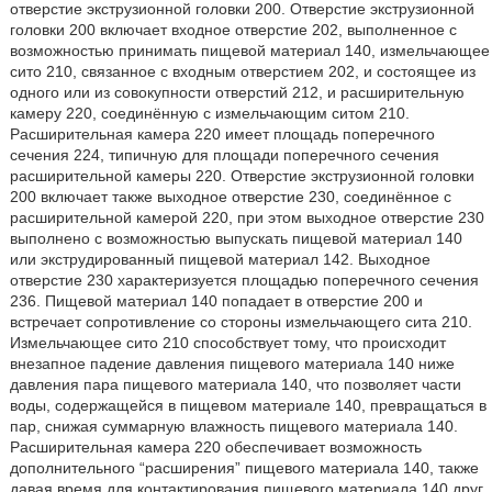
отверстие экструзионной головки 200. Отверстие экструзионной
головки 200 включает входное отверстие 202, выполненное с
возможностью принимать пищевой материал 140, измельчающее
сито 210, связанное с входным отверстием 202, и состоящее из
одного или из совокупности отверстий 212, и расширительную
камеру 220, соединённую с измельчающим ситом 210.
Расширительная камера 220 имеет площадь поперечного
сечения 224, типичную для площади поперечного сечения
расширительной камеры 220. Отверстие экструзионной головки
200 включает также выходное отверстие 230, соединённое с
расширительной камерой 220, при этом выходное отверстие 230
выполнено с возможностью выпускать пищевой материал 140
или экструдированный пищевой материал 142. Выходное
отверстие 230 характеризуется площадью поперечного сечения
236. Пищевой материал 140 попадает в отверстие 200 и
встречает сопротивление со стороны измельчающего сита 210.
Измельчающее сито 210 способствует тому, что происходит
внезапное падение давления пищевого материала 140 ниже
давления пара пищевого материала 140, что позволяет части
воды, содержащейся в пищевом материале 140, превращаться в
пар, снижая суммарную влажность пищевого материала 140.
Расширительная камера 220 обеспечивает возможность
дополнительного “расширения” пищевого материала 140, также
давая время для контактирования пищевого материала 140 друг