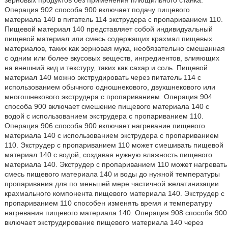
зерновых продуктов без применения плющильного станка.
Операция 902 способа 900 включает подачу пищевого
материала 140 в питатель 114 экструдера с пропариванием 110.
Пищевой материал 140 представляет собой индивидуальный
пищевой материал или смесь содержащих крахмал пищевых
материалов, таких как зерновая мука, необязательно смешанная
с одним или более вкусовых веществ, ингредиентов, влияющих
на внешний вид и текстуру, таких как сахар и соль. Пищевой
материал 140 можно экструдировать через питатель 114 с
использованием обычного одношнекового, двухшнекового или
многошнекового экструдера с пропариванием. Операция 904
способа 900 включает смешение пищевого материала 140 с
водой с использованием экструдера с пропариванием 110.
Операция 906 способа 900 включает нагревание пищевого
материала 140 с использованием экструдера с пропариванием
110. Экструдер с пропариванием 110 может смешивать пищевой
материал 140 с водой, создавая нужную влажность пищевого
материала 140. Экструдер с пропариванием 110 может нагревать
смесь пищевого материала 140 и воды до нужной температуры
пропаривания для по меньшей мере частичной желатинизации
крахмального компонента пищевого материала 140. Экструдер с
пропариванием 110 способен изменять время и температуру
нагревания пищевого материала 140. Операция 908 способа 900
включает экструдирование пищевого материала 140 через