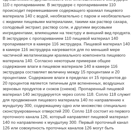
110 с пропариванием. В экструдере с пропариванием 110
происходит перемешивание содержащего крахмал пищевого
материала 140 с водой, необязательно с паром и необязательно
с жидкими пищевыми материалами, такими как раствор сахара,
солодовый экстракт, раствор соли, и другими вкусовыми
ингредиентами, влияющими на текстуру и внешний вид продукта.
В экструдере с пропариванием 110 пищевой материал 140
пропаривается в камере 116 экструдера. Пищевой материал 140
в камере 116 экструдера нагревается для по меньшей мере
частичной желатинизации крахмального компонента пищевого
материала 140. Согласно некоторым примерам общее
содержание влаги в пищевом материале 140 в камере 116
экструдера составляет величину между 15 процентами и 20
процентами. Содержание влаги в пределах от 15 процентов до
20 процентов является типичным для вспененных, воздушных
зерновых продуктов и снэков (снеков). Пропаренный пищевой
материал 140 экструдируется через сопло 118. Сопло 118 служит
для продвижения пищевого материала 140 по направлению к
мундштуку 300, содержащему одно или множество специально
сконструированных отверстий 200. Сопло 118 состоит из первого
проточного канала 126, который направляет пищевой материал
140 по направлению к мундштуку 300. Первый проточный канал
126 или совокупность проточных каналов 126 могут быть