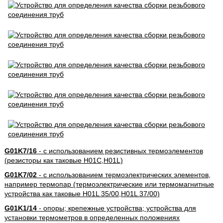
G01K7/16
- с использованием резистивных термоэлементов
(резисторы как таковые H01C,H01L)
G01K7/02
- с использованием термоэлектрических элементов,
например термопар (термоэлектрические или термомагнитные
устройства как таковые H01L 35/00,H01L 37/00)
G01K1/14
- опоры; крепежные устройства; устройства для
установки термометров в определенных положениях