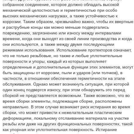
собранное соединение, которое должно обладать высокой
механической целостностью и герметичностью при особо
высоких механических нагрузках, а также устойчивостью к
коррозии. Таким образом, чрезвычайно важно, чтобы их ввертные
и раструбные концы как можно меньше подвергались
повреждению, загрязнению или износу между интервалами
времени, когда они выходят из своей линии производства и когда
они используются, а также между двумя последующими
режимами использования. Использование протекторов означает,
что не только резьбовые, но также и любые уплотнительные
поверхности и упоры, каждый из которых выполняет
определенные и дополнительные функции этих элементов, могут
быть защищены от коррозии, пыли и ударов (или толчков), в
частности, в отношении обеспечения герметичности на этапе
обслуживания. Однако может возникнуть ситуация, при которой
один конец подвергся износу, при этом обнаружить это перед
сборкой не представляется возможным. Также возможно, что во
время сборки элементы, подлежащие сборке, расположены
неправильно. В этом случае возникает риск истирания во время
сборки, что может привести к нежелательным пластическим
деформациям, локальному отслаиванию материала на участке
резьбы или даже на других функциональных поверхностях, такой
как упорная или уплотнительная поверхность. Истирание