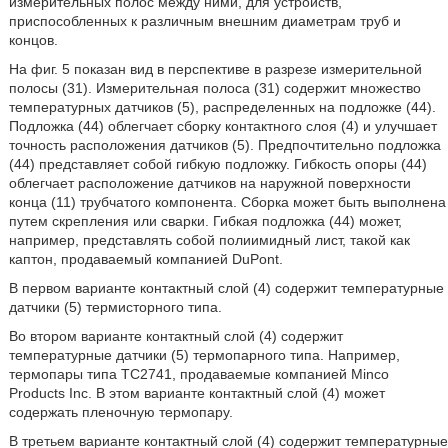
измерительных полос между ними, для устройств,
приспособленных к различным внешним диаметрам труб и
концов.
На фиг. 5 показан вид в перспективе в разрезе измерительной
полосы (31). Измерительная полоса (31) содержит множество
температурных датчиков (5), распределенных на подложке (44).
Подложка (44) облегчает сборку контактного слоя (4) и улучшает
точность расположения датчиков (5). Предпочтительно подложка
(44) представляет собой гибкую подложку. Гибкость опоры (44)
облегчает расположение датчиков на наружной поверхности
конца (11) трубчатого компонента. Сборка может быть выполнена
путем скрепления или сварки. Гибкая подложка (44) может,
например, представлять собой полиимидный лист, такой как
каптон, продаваемый компанией DuPont.
В первом варианте контактный слой (4) содержит температурные
датчики (5) термисторного типа.
Во втором варианте контактный слой (4) содержит
температурные датчики (5) термопарного типа. Например,
термопары типа ТС2741, продаваемые компанией Minco
Products Inc. В этом варианте контактный слой (4) может
содержать пленочную термопару.
В третьем варианте контактный слой (4) содержит температурные