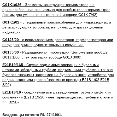
G01K1/026
- Элементы конструкции термометров, не
приспособленные специально для особых типов термометров
(схемы для уменьшения тепловой инерции G01K 7/42)
G01K1/02
- специальные приспособления для индикаторных и
регистрирующих устройств, например для дистанционной
индикации
G01J5/20
- с использованием резисторов, терморезисторов или
полупроводников, чувствительных к излучению
G01J5/00
- Радиационная пирометрия (фотометрия вообще
G01J 1/00; спектрометрия вообще G01J 3/00)
E21B19/165
- Спуско-подъемные операции с буровыми
штангами, обсадными трубами, подъемными трубами и т.п. вне
буровой скважины, например на буровой вышке; устройства для
подачи штанг или тросов (наземные приводы E21B 1/02,E21B
3/02)
E21B19/16
- соединение или разъединение трубных муфт или
сочленений (E21B 19/20 имеет преимущество; трубные ключи и
т.п. B25B)
Владельцы патента RU 2741901: