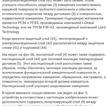
электроизоляционный слой (42) может быть гибким, чтобы
улучшить способность средства (3) измерения соответствовать
наружной поверхности трубчатого компонента и обеспечить
оптимальное соединение между датчиками (5) и поверхностью,
подвергаемой измерению. Примерами подходящих материалов
являются РС94 и РС93, производимые компанией t-Global
Technology, или же ТРСМ FSF-52, производимые компанией Laird
Technology.
Когда имеется защитный слой (41), теплопроводный и
электроизоляционный слой (42) располагается между защитным
слоем (41) и подложкой (44).
Как видно на фиг. 6b, контактный слой (4) может также содержать
изоляционный слой (44) для тепловой изоляции температурных
датчиков (5). Этот изоляционный слой расположен таким
образом, чтобы обеспечить тепловую изоляцию датчиков, за
исключением функциональной измерительной поверхности, и
определить направление измерения, обращенное, как правило, к
поверхности, температура которой должна измеряться.
Изоляционный слой улучшает нацеливание измерения.
В одном варианте осуществления, как видно на фиг. 5,
устройство в соответствии с настоящим изобретением может
дополнительно содержать амортизирующий слой (9) между