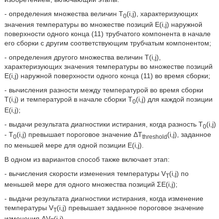
- определения множества величин T
(i,j), характеризующих
0
значения температуры во множестве позиций E(i,j) наружной
поверхности одного конца (11) трубчатого компонента в начале
его сборки с другим соответствующим трубчатым компонентом;
- определения другого множества величин T(i,j),
характеризующих значения температуры во множестве позиций
E(i,j) наружной поверхности одного конца (11) во время сборки;
- вычисления разности между температурой во время сборки
T(i,j) и температурой в начале сборки T
(i,j) для каждой позиции
0
E(i,j);
- выдачи результата диагностики истирания, когда разность T
(i,j)
0
- T
(i,j) превышает пороговое значение ΔT
(i,j), заданное
0
threshold
по меньшей мере для одной позиции E(i,j).
В одном из вариантов способ также включает этап:
- вычисления скорости изменения температуры V
(i,j) по
T
меньшей мере для одного множества позиций ΣE(i,j);
- выдачи результата диагностики истирания, когда изменение
температуры V
(i,j) превышает заданное пороговое значение
T
изменения ΔV
(i,j).