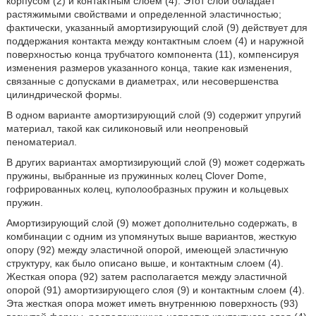
корпусом (2) и контактным слоем (4). Этот слой обладает
растяжимыми свойствами и определенной эластичностью;
фактически, указанный амортизирующий слой (9) действует для
поддержания контакта между контактным слоем (4) и наружной
поверхностью конца трубчатого компонента (11), компенсируя
изменения размеров указанного конца, такие как изменения,
связанные с допусками в диаметрах, или несовершенства
цилиндрической формы.
В одном варианте амортизирующий слой (9) содержит упругий
материал, такой как силиконовый или неопреновый
пеноматериал.
В других вариантах амортизирующий слой (9) может содержать
пружины, выбранные из пружинных колец Clover Dome,
гофрированных колец, куполообразных пружин и кольцевых
пружин.
Амортизирующий слой (9) может дополнительно содержать, в
комбинации с одним из упомянутых выше вариантов, жесткую
опору (92) между эластичной опорой, имеющей эластичную
структуру, как было описано выше, и контактным слоем (4).
Жесткая опора (92) затем располагается между эластичной
опорой (91) амортизирующего слоя (9) и контактным слоем (4).
Эта жесткая опора может иметь внутреннюю поверхность (93)