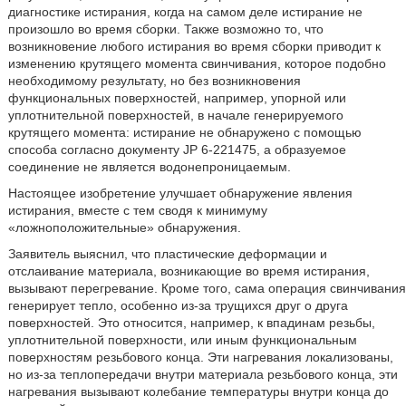
диагностике истирания, когда на самом деле истирание не
произошло во время сборки. Также возможно то, что
возникновение любого истирания во время сборки приводит к
изменению крутящего момента свинчивания, которое подобно
необходимому результату, но без возникновения
функциональных поверхностей, например, упорной или
уплотнительной поверхностей, в начале генерируемого
крутящего момента: истирание не обнаружено с помощью
способа согласно документу JP 6-221475, а образуемое
соединение не является водонепроницаемым.
Настоящее изобретение улучшает обнаружение явления
истирания, вместе с тем сводя к минимуму
«ложноположительные» обнаружения.
Заявитель выяснил, что пластические деформации и
отслаивание материала, возникающие во время истирания,
вызывают перегревание. Кроме того, сама операция свинчивания
генерирует тепло, особенно из-за трущихся друг о друга
поверхностей. Это относится, например, к впадинам резьбы,
уплотнительной поверхности, или иным функциональным
поверхностям резьбового конца. Эти нагревания локализованы,
но из-за теплопередачи внутри материала резьбового конца, эти
нагревания вызывают колебание температуры внутри конца до