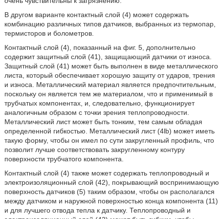
очень чувствительны к загрязнению.
В другом варианте контактный слой (4) может содержать
комбинацию различных типов датчиков, выбранных из термопар,
термисторов и болометров.
Контактный слой (4), показанный на фиг. 5, дополнительно
содержит защитный слой (41), защищающий датчики от износа.
Защитный слой (41) может быть выполнен в виде металлического
листа, который обеспечивает хорошую защиту от ударов, трения
и износа. Металлический материал является предпочтительным,
поскольку он является тем же материалом, что и применимый в
трубчатых компонентах, и, следовательно, функционирует
аналогичным образом с точки зрения теплопроводности.
Металлический лист может быть тонким, тем самым обладая
определенной гибкостью. Металлический лист (4lb) может иметь
такую форму, чтобы он имел по сути закругленный профиль, что
позволит лучше соответствовать закругленному контуру
поверхности трубчатого компонента.
Контактный слой (4) также может содержать теплопроводный и
электроизоляционный слой (42), покрывающий воспринимающую
поверхность датчиков (5) таким образом, чтобы он располагался
между датчиком и наружной поверхностью конца компонента (11)
и для лучшего отвода тепла к датчику. Теплопроводный и