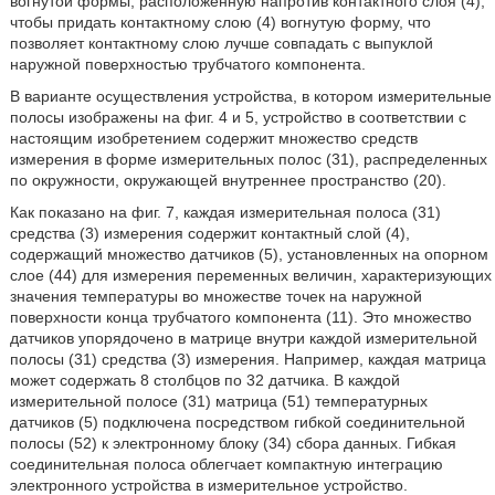
вогнутой формы, расположенную напротив контактного слоя (4),
чтобы придать контактному слою (4) вогнутую форму, что
позволяет контактному слою лучше совпадать с выпуклой
наружной поверхностью трубчатого компонента.
В варианте осуществления устройства, в котором измерительные
полосы изображены на фиг. 4 и 5, устройство в соответствии с
настоящим изобретением содержит множество средств
измерения в форме измерительных полос (31), распределенных
по окружности, окружающей внутреннее пространство (20).
Как показано на фиг. 7, каждая измерительная полоса (31)
средства (3) измерения содержит контактный слой (4),
содержащий множество датчиков (5), установленных на опорном
слое (44) для измерения переменных величин, характеризующих
значения температуры во множестве точек на наружной
поверхности конца трубчатого компонента (11). Это множество
датчиков упорядочено в матрице внутри каждой измерительной
полосы (31) средства (3) измерения. Например, каждая матрица
может содержать 8 столбцов по 32 датчика. В каждой
измерительной полосе (31) матрица (51) температурных
датчиков (5) подключена посредством гибкой соединительной
полосы (52) к электронному блоку (34) сбора данных. Гибкая
соединительная полоса облегчает компактную интеграцию
электронного устройства в измерительное устройство.