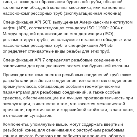
типа, а также для образования бурильной трубы, обсадной
колонны или обсадной колонны-хвостовика, или же колонны
насосно-компрессорных труб (эксплуатационная колонна).
Спецификация API 5СТ, выпущенная Американским институтом
нефти (API), соответствующая стандарту ISO 11960: 2004 г.
Международной организации по стандартизации (ISO),
регламентирует трубы, используемые в качестве обсадных или
насосно-компрессорных труб, а спецификация API 5В
определяет стандартные виды резьбы для этих труб.
Спецификация API 7 определяет резьбовые соединения с
заплечиком для вращающихся элементов бурильной колонны.
Производители компонентов резьбовых соединений труб также
разработали резьбовые соединения, известные как соединения
премиум-класса, обладающие особыми геометрическими
параметрами для резьбовых соединений, а также особые
средства, обеспечивающие им лучшую производительность при
эксплуатации, в частности в том, что касается механической
прочности, герметичности и коррозийной стойкости, в частности,
в отношении сульфатов.
Компоненты, упомянутые выше, могут содержать ввертный
резьбовой конец для свинчивания с раструбным резьбовым
концом другого бурового или рабочего компонента, образуя