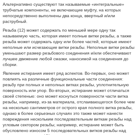
Альтернативно существуют так называемые «интегральные»
трубчатые компоненты, не включающие муфту, на которых
непосредственно выполнены два конца, ввертный и/или
раструбный.
Резьба (12) может содержать по меньшей мере одну так
называемую часть, которая имеет полные витки резьбы, а также
резьба может содержать одну или более частей, которые имеют
неполные или исчезающие витки резьбы. Неполные витки резьбы
уменьшают размер резьбового соединения и/или обеспечивают
лучшее движение любой смазки, наносимой на соединения до
сборки.
Явление истирания имеет ряд аспектов. Во-первых, оно может
повлиять на различные функциональные части соединения:
резьбу при полных и неполных витках резьбы, уплотнительную
поверхность или упор. Во-вторых, истирание может отличаться
своей степенью: оно может коснуться поверхности части витка
резьбы, например, из-за материала, отслаивающегося более чем
на несколько сантиметров от острого края полного витка резьбы,
однако в более серьезных случаях это также может нанести
повреждения нескольким последовательным виткам резьбы над
угловым сектором резьбы; например, истирание может быть
обусловлено износом 5 последовательных витков резьбы над