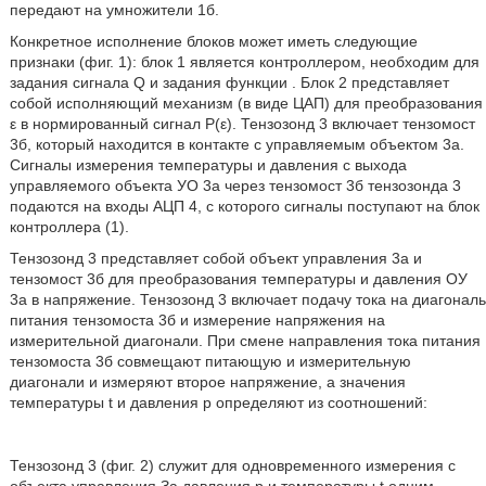
передают на умножители 1б.
Конкретное исполнение блоков может иметь следующие
признаки (фиг. 1): блок 1 является контроллером, необходим для
задания сигнала Q и задания функции
. Блок 2 представляет
собой исполняющий механизм (в виде ЦАП) для преобразования
ε в нормированный сигнал Р(ε). Тензозонд 3 включает тензомост
3б, который находится в контакте с управляемым объектом 3а.
Сигналы измерения температуры и давления с выхода
управляемого объекта УО 3а через тензомост 3б тензозонда 3
подаются на входы АЦП 4, с которого сигналы поступают на блок
контроллера (1).
Тензозонд 3 представляет собой объект управления 3а и
тензомост 3б для преобразования температуры и давления ОУ
3а в напряжение. Тензозонд 3 включает подачу тока на диагональ
питания тензомоста 3б и измерение напряжения на
измерительной диагонали. При смене направления тока питания
тензомоста 3б совмещают питающую и измерительную
диагонали и измеряют второе напряжение, а значения
температуры t и давления р определяют из соотношений:
Тензозонд 3 (фиг. 2) служит для одновременного измерения с
объекта управления За давления р и температуры t одним