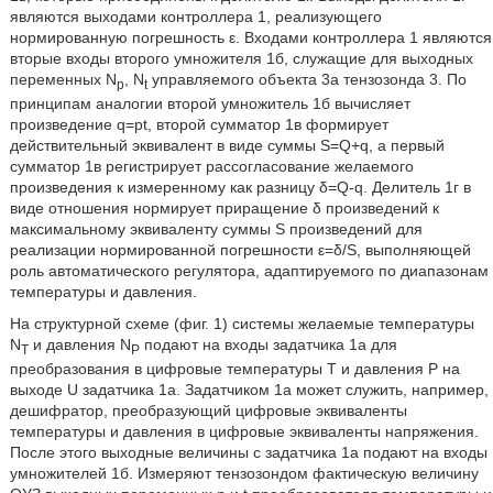
являются выходами контроллера 1, реализующего
нормированную погрешность ε. Входами контроллера 1 являются
вторые входы второго умножителя 1б, служащие для выходных
переменных N
, N
управляемого объекта 3а тензозонда 3. По
p
t
принципам аналогии второй умножитель 1б вычисляет
произведение q=pt, второй сумматор 1в формирует
действительный эквивалент в виде суммы S=Q+q, а первый
сумматор 1в регистрирует рассогласование желаемого
произведения к измеренному как разницу δ=Q-q. Делитель 1г в
виде отношения нормирует приращение δ произведений к
максимальному эквиваленту суммы S произведений для
реализации нормированной погрешности ε=δ/S, выполняющей
роль автоматического регулятора, адаптируемого по диапазонам
температуры и давления.
На структурной схеме (фиг. 1) системы желаемые температуры
N
и давления N
подают на входы задатчика 1а для
T
P
преобразования в цифровые температуры Т и давления Р на
выходе U задатчика 1а. Задатчиком 1а может служить, например,
дешифратор, преобразующий цифровые эквиваленты
температуры и давления в цифровые эквиваленты напряжения.
После этого выходные величины с задатчика 1а подают на входы
умножителей 1б. Измеряют тензозондом фактическую величину