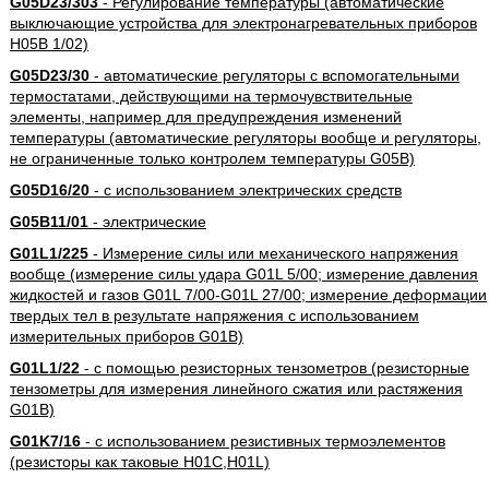
G05D23/303
- Регулирование температуры (автоматические
выключающие устройства для электронагревательных приборов
H05B 1/02)
G05D23/30
- автоматические регуляторы с вспомогательными
термостатами, действующими на термочувствительные
элементы, например для предупреждения изменений
температуры (автоматические регуляторы вообще и регуляторы,
не ограниченные только контролем температуры G05B)
G05D16/20
- с использованием электрических средств
G05B11/01
- электрические
G01L1/225
- Измерение силы или механического напряжения
вообще (измерение силы удара G01L 5/00; измерение давления
жидкостей и газов G01L 7/00-G01L 27/00; измерение деформации
твердых тел в результате напряжения с использованием
измерительных приборов G01B)
G01L1/22
- с помощью резисторных тензометров (резисторные
тензометры для измерения линейного сжатия или растяжения
G01B)
G01K7/16
- с использованием резистивных термоэлементов
(резисторы как таковые H01C,H01L)