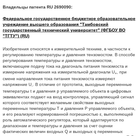
Владельцы патента RU 2690090:
Федеральное государственное бюджетное образовательное
учреждение высшего образования "Тамбовский
государственный технический университет" (ФГБОУ ВО
"ТГТУ") (RU)
Изобретения относятся к измерительной технике, в частности к
регулированию температуры и давления тензомостом. В способе
регулирования температуры и давления тензомостом,
включающем подачу тока на диагональ питания тензомоста и
измерение напряжения на измерительной диагонали U
, при
+
смене направления тока питания тензомоста измеряют
напряжение U
. В отличие от прототипа, выходные переменные
-
температуры t и давления р управляемого объекта в цифровых
эквивалентах подают на вход контроллера, управляющий сигнал
которого соответствует желаемым свойствам выходных
переменных температуры Т и давления Р управляемого объекта,
и его реализуют нормированной погрешностью ε, выполняющей
роль автоматического регулятора, который адаптируется по
диапазонам и температуры и давления за счет оценки
фактических величин входных Q и выходных q переменных