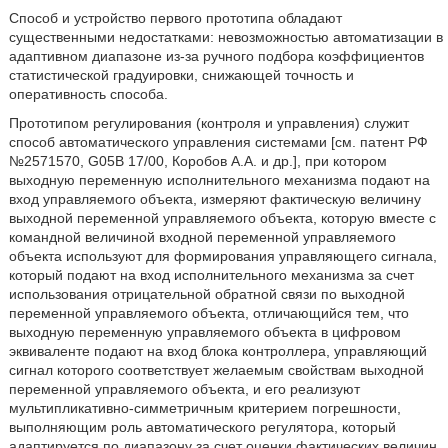
Способ и устройство первого прототипа обладают
существенными недостатками: невозможностью автоматизации в
адаптивном диапазоне из-за ручного подбора коэффициентов
статистической градуировки, снижающей точность и
оперативность способа.
Прототипом регулирования (контроля и управления) служит
способ автоматического управления системами [см. патент РФ
№2571570, G05B 17/00, Коробов А.А. и др.], при котором
выходную переменную исполнительного механизма подают на
вход управляемого объекта, измеряют фактическую величину
выходной переменной управляемого объекта, которую вместе с
командной величиной входной переменной управляемого
объекта используют для формирования управляющего сигнала,
который подают на вход исполнительного механизма за счет
использования отрицательной обратной связи по выходной
переменной управляемого объекта, отличающийся тем, что
выходную переменную управляемого объекта в цифровом
эквиваленте подают на вход блока контроллера, управляющий
сигнал которого соответствует желаемым свойствам выходной
переменной управляемого объекта, и его реализуют
мультипликативно-симметричным критерием погрешности,
выполняющим роль автоматического регулятора, который
адаптируется по диапазону за счет оценки фактических величин