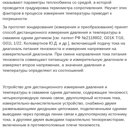
оказывают параметры теплообмена со средой, в которой
проводится градуировка термометра сопротивления. Неучет этих
факторов в процессе измерения температуры приводит к
погрешности.
За прототип зондирования (измерения и преобразования) принят
способ дистанционного измерения давления и температуры в
скважине одним датчиком [см. патент РФ №2118802, G01K 7/16,
G01L 1/22, Коловертнов Ю.Д. и др.], включающий подачу тока на
диагональ питания тензомоста и измерение напряжения на
измерительной диагонали. При смене направления тока питания
тензомоста совмещают питающую и измерительную диагонали и
измеряют второе напряжение, а значения давления и
температуры определяют из соотношений:
Устройство для дистанционного измерения давления и
температуры в скважине одним датчиком, содержащее тензомост,
четырехпроводную линию связи, двухполярный источник тока,
измерительно-вычислительное устройство, снабжено двумя
развязывающими диодными цепочками, подключенными одними
выводами через провода линии связи к двухполярному источнику
тока, а другими двумя выводами параллельно тензорезисторам,
включенным в противоположные плечи тензомоста.