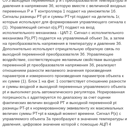
ОУЗ выходных переменных р и t преобразователя температуры и
давления в напряжение 3б, которую вместе с величиной входных
переменных Р и Т контроллера 1 подают на умножители 1б.
Сигналы разницы PT-pt и суммы PT+pt подают на делитель 1г,
которые используют для формирования управляющего сигнала ε
(1). Управляющий сигнал ε(q,РТ) подают на вход
исполнительного механизма - ЦАП 2. Сигнал с исполнительного
механизма Р(ε,РТ) подается на управляемый объект 3а, а затем
на преобразователь напряжения в температуру и давление 3б.
Дополнительно используют отрицательную обратную связь по
выходной переменной преобразователя 3б. Управляющее
воздействие, соответствующее желаемым свойствам выходной
переменной pt преобразователя напряжения 3б, реализуют
отношением разности желаемого значения произведения
параметров и измеренного произведения параметров объекта к
их сумме (1). Блок 1 на фиг. 1 соответствует отношению разности
и суммы входной и выходной переменных управляемого объекта
pt и выполняет роль автоматического регулятора. Норированная
погрешность ε адаптируется по диапазону за счет оценки
фактических величин входной РТ и выходной переменной pt
разницы PT-pt к нормированному эквиваленту их максимальных
величин суммы PT+pt в каждый момент времени. Сигнал P(ε) с
управляемого объекта 3а преобразуют в значение температуры и
давления, цифровое значение которой с помощью АЦП 4