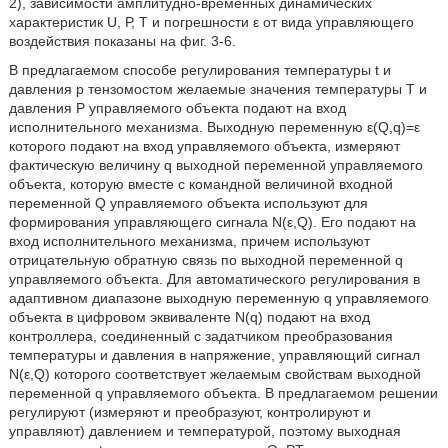
2), зависимости амплитудно-временных динамических
характеристик U, Р, Т и погрешности ε от вида управляющего
воздействия показаны на фиг. 3-6.
В предлагаемом способе регулирования температуры t и
давления р тензомостом желаемые значения температуры Т и
давления Р управляемого объекта подают на вход
исполнительного механизма. Выходную переменную ε(Q,q)=ε
которого подают на вход управляемого объекта, измеряют
фактическую величину q выходной переменной управляемого
объекта, которую вместе с командной величиной входной
переменной Q управляемого объекта используют для
формирования управляющего сигнала N(ε,Q). Его подают на
вход исполнительного механизма, причем используют
отрицательную обратную связь по выходной переменной q
управляемого объекта. Для автоматического регулирования в
адаптивном диапазоне выходную переменную q управляемого
объекта в цифровом эквиваленте N(q) подают на вход
контроллера, соединенный с задатчиком преобразования
температуры и давления в напряжение, управляющий сигнал
N(ε,Q) которого соответствует желаемым свойствам выходной
переменной q управляемого объекта. В предлагаемом решении
регулируют (измеряют и преобразуют, контролируют и
управляют) давлением и температурой, поэтому выходная