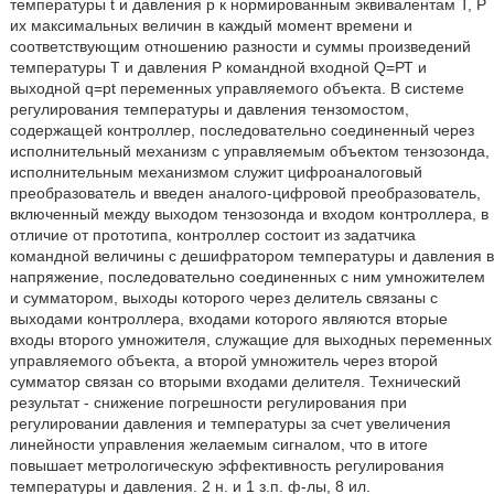
температуры t и давления р к нормированным эквивалентам Т, Р
их максимальных величин в каждый момент времени и
соответствующим отношению разности и суммы произведений
температуры T и давления Р командной входной Q=РТ и
выходной q=pt переменных управляемого объекта. В системе
регулирования температуры и давления тензомостом,
содержащей контроллер, последовательно соединенный через
исполнительный механизм с управляемым объектом тензозонда,
исполнительным механизмом служит цифроаналоговый
преобразователь и введен аналого-цифровой преобразователь,
включенный между выходом тензозонда и входом контроллера, в
отличие от прототипа, контроллер состоит из задатчика
командной величины с дешифратором температуры и давления в
напряжение, последовательно соединенных с ним умножителем
и сумматором, выходы которого через делитель связаны с
выходами контроллера, входами которого являются вторые
входы второго умножителя, служащие для выходных переменных
управляемого объекта, а второй умножитель через второй
сумматор связан со вторыми входами делителя. Технический
результат - снижение погрешности регулирования при
регулировании давления и температуры за счет увеличения
линейности управления желаемым сигналом, что в итоге
повышает метрологическую эффективность регулирования
температуры и давления. 2 н. и 1 з.п. ф-лы, 8 ил.