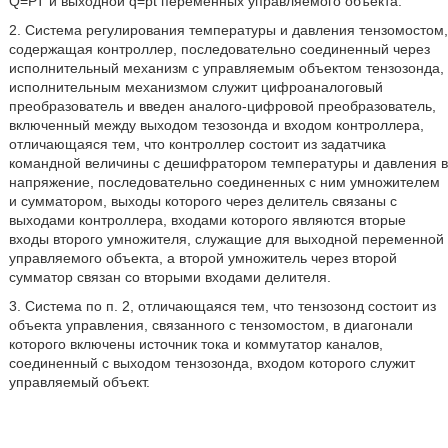
Q=РТ и выходной q=pt переменных управляемого объекта.
2. Система регулирования температуры и давления тензомостом,
содержащая контроллер, последовательно соединенный через
исполнительный механизм с управляемым объектом тензозонда,
исполнительным механизмом служит цифроаналоговый
преобразователь и введен аналого-цифровой преобразователь,
включенный между выходом тезозонда и входом контроллера,
отличающаяся тем, что контроллер состоит из задатчика
командной величины с дешифратором температуры и давления в
напряжение, последовательно соединенных с ним умножителем
и сумматором, выходы которого через делитель связаны с
выходами контроллера, входами которого являются вторые
входы второго умножителя, служащие для выходной переменной
управляемого объекта, а второй умножитель через второй
сумматор связан со вторыми входами делителя.
3. Система по п. 2, отличающаяся тем, что тензозонд состоит из
объекта управления, связанного с тензомостом, в диагонали
которого включены источник тока и коммутатор каналов,
соединенный с выходом тензозонда, входом которого служит
управляемый объект.