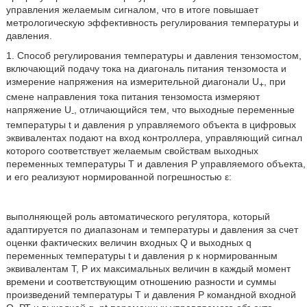
управления желаемым сигналом, что в итоге повышает
метрологическую эффективность регулирования температуры и
давления.
1. Способ регулирования температуры и давления тензомостом,
включающий подачу тока на диагональ питания тензомоста и
измерение напряжения на измерительной диагонали U
, при
+
смене направления тока питания тензомоста измеряют
напряжение U
, отличающийся тем, что выходные переменные
-
температуры t и давления p управляемого объекта в цифровых
эквивалентах подают на вход контроллера, управляющий сигнал
которого соответствует желаемым свойствам выходных
переменных температуры Т и давления P управляемого объекта,
и его реализуют нормированной погрешностью ε:
выполняющей роль автоматического регулятора, который
адаптируется по диапазонам и температуры и давления за счет
оценки фактических величин входных Q и выходных q
переменных температуры t и давления p к нормированным
эквивалентам Т, P их максимальных величин в каждый момент
времени и соответствующим отношению разности и суммы
произведений температуры Т и давления Р командной входной