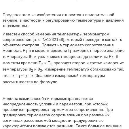
Предполагаемые изобретения относится к измерительной
технике, в частности к регулированию температуры и давления
тензомостом.
Известен способ измерения температуры термометром
сопротивления [а. с. №1332158], который приводят в контакт с
объектом контроля. Подают на термометр сопротивления
мощность Р
и в момент времени t
измеряют первое значение
1
1
температуры θ
и увеличивают мощность до величины Р
. В
1
2
моменты времени Т
и Т
проводят второе и третье измерение
2
3
температуры θ
и θ
. Измерение температур организовано так,
2
3
что Т
-Т
=Т
-Т
. Значение измеряемой температуры
2
1
3
2
рассчитывается по формуле
Недостатками способа и термометра являются
неопределенность условий и параметров, при которых
проводится градуировка термометра сопротивления. При
градуировке термометра сопротивления при различных
величинах рассеиваемой мощности градуировочные
характеристики получаются разными. Также большое влияние