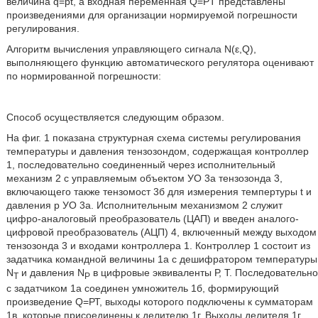
величина q=pt, а входная переменная Q=PT представлены
произведениями для организации нормируемой погрешности
регулирования.
Алгоритм вычисления управляющего сигнала N(ε,Q),
выполняющего функцию автоматического регулятора оценивают
по нормированной погрешности:
Способ осуществляется следующим образом.
На фиг. 1 показана структурная схема системы регулирования
температуры и давления тензозондом, содержащая контроллер
1, последовательно соединенный через исполнительный
механизм 2 с управляемым объектом УО 3а тензозонда 3,
включающего также тензомост 3б для измерения темпертуры t и
давления р УО 3а. Исполнительным механизмом 2 служит
цифро-аналоговый преобразователь (ЦАП) и введен аналого-
цифровой преобразователь (АЦП) 4, включенный между выходом
тензозонда 3 и входами контроллера 1. Контроллер 1 состоит из
задатчика командной величины 1а с дешифратором температуры
N
и давления N
в цифровые эквиваленты Р, Т. Последовательно
T
P
с задатчиком 1a соединен умножитель 1б, формирующий
произведение Q=РТ, выходы которого подключены к сумматорам
1в, которые присоединены к делителю 1г. Выходы делителя 1г