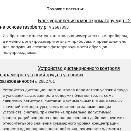
Похожие патенты:
Блок управления к монохроматору мдр-12
на основе raspberry pi
// 2687898
Изобретение относится к контрольно-измерительным приборам,
а именно к электроизмерительным приборам, и предназначено
для получения спектров фотопроводимости образцов
полупроводников.
Устройство дистанционного контроля
параметров условий труда в условиях
загазованности
// 2652701
Устройство дистанционного контроля параметров условий труда
в условиях загазованности содержит блок контроля, семь
сдвиговых регистров, счетчики максимальных и минимальных
значений температуры, семь постоянно запоминающих
устройств, счетчик, три счетчика предельно допустимых
концентраций вещества однонаправленного действия, счетчик
относительного значения суммарного уровня концентрации
веществ однонаправленного действия, логические элементы