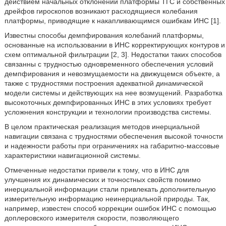
действием начальных отклонений платформы ТГС и собственных
дрейфов гироскопов возникают расходящиеся колебания
платформы, приводящие к накапливающимся ошибкам ИНС [1].
Известны способы демпфирования колебаний платформы,
основанные на использовании в ИНС корректирующих контуров и
схем оптимальной фильтрации [2, 3]. Недостатки таких способов
связанны с трудностью одновременного обеспечения условий
демпфирования и невозмущаемости на движущемся объекте, а
также с трудностями построения адекватной динамической
модели системы и действующих на нее возмущений. Разработка
высокоточных демпфированных ИНС в этих условиях требует
усложнения конструкции и технологии производства системы.
В целом практическая реализация методов инерциальной
навигации связана с трудностями обеспечения высокой точности
и надежности работы при ограничениях на габаритно-массовые
характеристики навигационной системы.
Отмеченные недостатки привели к тому, что в ИНС для
улучшения их динамических и точностных свойств помимо
инерциальной информации стали привлекать дополнительную
измерительную информацию неинерциальной природы. Так,
например, известен способ коррекции ошибок ИНС с помощью
доплеровского измерителя скорости, позволяющего