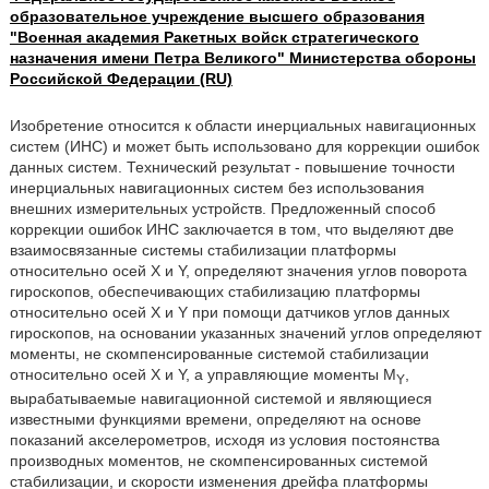
образовательное учреждение высшего образования
"Военная академия Ракетных войск стратегического
назначения имени Петра Великого" Министерства обороны
Российской Федерации (RU)
Изобретение относится к области инерциальных навигационных
систем (ИНС) и может быть использовано для коррекции ошибок
данных систем. Технический результат - повышение точности
инерциальных навигационных систем без использования
внешних измерительных устройств. Предложенный способ
коррекции ошибок ИНС заключается в том, что выделяют две
взаимосвязанные системы стабилизации платформы
относительно осей X и Y, определяют значения углов поворота
гироскопов, обеспечивающих стабилизацию платформы
относительно осей X и Y при помощи датчиков углов данных
гироскопов, на основании указанных значений углов определяют
моменты, не скомпенсированные системой стабилизации
относительно осей X и Y, а управляющие моменты M
,
Y
вырабатываемые навигационной системой и являющиеся
известными функциями времени, определяют на основе
показаний акселерометров, исходя из условия постоянства
производных моментов, не скомпенсированных системой
стабилизации, и скорости изменения дрейфа платформы