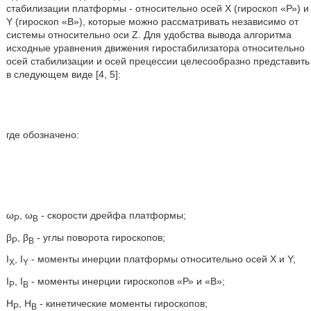
стабилизации платформы - относительно осей X (гироскоп «Р») и
Y (гироскоп «В»), которые можно рассматривать независимо от
системы относительно оси Z. Для удобства вывода алгоритма
исходные уравнения движения гиростабилизатора относительно
осей стабилизации и осей прецессии целесообразно представить
в следующем виде [4, 5]:
где обозначено:
ω
, ω
- скорости дрейфа платформы;
P
B
β
, β
- углы поворота гироскопов;
P
B
I
, I
- моменты инерции платформы относительно осей X и Y;
X
Y
I
, I
- моменты инерции гироскопов «Р» и «В»;
P
B
Н
, Н
- кинетические моменты гироскопов;
Р
В