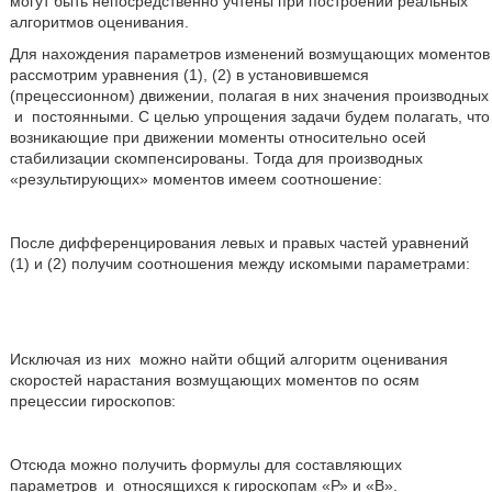
могут быть непосредственно учтены при построении реальных
алгоритмов оценивания.
Для нахождения параметров изменений возмущающих моментов
рассмотрим уравнения (1), (2) в установившемся
(прецессионном) движении, полагая в них значения производных
и
постоянными. С целью упрощения задачи будем полагать, что
возникающие при движении моменты относительно осей
стабилизации скомпенсированы. Тогда для производных
«результирующих» моментов имеем соотношение:
После дифференцирования левых и правых частей уравнений
(1) и (2) получим соотношения между искомыми параметрами:
Исключая из них
можно найти общий алгоритм оценивания
скоростей нарастания возмущающих моментов по осям
прецессии гироскопов:
Отсюда можно получить формулы для составляющих
параметров
и
относящихся к гироскопам «Р» и «В».