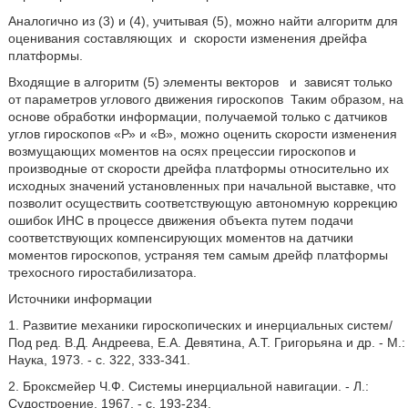
Аналогично из (3) и (4), учитывая (5), можно найти алгоритм для
оценивания составляющих
и
скорости изменения дрейфа
платформы.
Входящие в алгоритм (5) элементы векторов
и
зависят только
от параметров углового движения гироскопов
Таким образом, на
основе обработки информации, получаемой только с датчиков
углов гироскопов «Р» и «В», можно оценить скорости изменения
возмущающих моментов на осях прецессии гироскопов и
производные от скорости дрейфа платформы относительно их
исходных значений установленных при начальной выставке, что
позволит осуществить соответствующую автономную коррекцию
ошибок ИНС в процессе движения объекта путем подачи
соответствующих компенсирующих моментов на датчики
моментов гироскопов, устраняя тем самым дрейф платформы
трехосного гиростабилизатора.
Источники информации
1. Развитие механики гироскопических и инерциальных систем/
Под ред. В.Д. Андреева, Е.А. Девятина, А.Т. Григорьяна и др. - М.:
Наука, 1973. - с. 322, 333-341.
2. Броксмейер Ч.Ф. Системы инерциальной навигации. - Л.:
Судостроение, 1967. - с. 193-234.