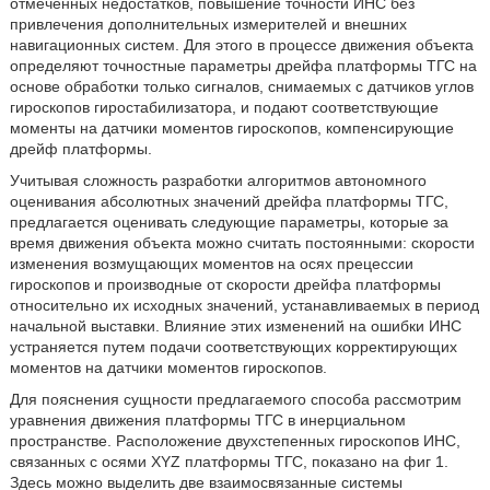
отмеченных недостатков, повышение точности ИНС без
привлечения дополнительных измерителей и внешних
навигационных систем. Для этого в процессе движения объекта
определяют точностные параметры дрейфа платформы ТГС на
основе обработки только сигналов, снимаемых с датчиков углов
гироскопов гиростабилизатора, и подают соответствующие
моменты на датчики моментов гироскопов, компенсирующие
дрейф платформы.
Учитывая сложность разработки алгоритмов автономного
оценивания абсолютных значений дрейфа платформы ТГС,
предлагается оценивать следующие параметры, которые за
время движения объекта можно считать постоянными: скорости
изменения возмущающих моментов на осях прецессии
гироскопов и производные от скорости дрейфа платформы
относительно их исходных значений, устанавливаемых в период
начальной выставки. Влияние этих изменений на ошибки ИНС
устраняется путем подачи соответствующих корректирующих
моментов на датчики моментов гироскопов.
Для пояснения сущности предлагаемого способа рассмотрим
уравнения движения платформы ТГС в инерциальном
пространстве. Расположение двухстепенных гироскопов ИНС,
связанных с осями XYZ платформы ТГС, показано на фиг 1.
Здесь можно выделить две взаимосвязанные системы