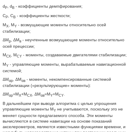
d
, d
- коэффициенты демпфирования;
P
B
С
, С
- коэффициенты жесткости;
Р
В
M
, M
- возмущающие моменты относительно осей
X
Y
стабилизации;
ΔМ
, ΔМ
- неучтенные возмущающие моменты относительно
p
в
осей прецессии;
М
, M
- моменты, создаваемые двигателями стабилизации;
СХ
CY
M
- управляющие моменты, вырабатываемые навигационной
Y
системой;
ΔМ
, ΔМ
- моменты, некомпенсированные системой
αр
αв
стабилизации («результирующие» моменты):
ΔМ
=M
+M
, ΔМ
=M
+M
.
αр
X
CX
αв
Y
CY
В дальнейшем при выводе алгоритма с целью упрощения
управляющие моменты M
не учитываются, поскольку это не
Y
меняет сущности предлагаемого способа. Эти моменты
вычисляются в системе навигации на основе показаний
акселерометров, являются известными функциями времени, и