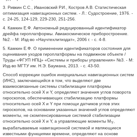
3. Ривкин С.С., Ивановский Р.И., Костров А.В. Статистическая
оптимизация навигационных систем. - Л.: Судостроение, 1976. -
с. 24-25, 124-129, 229-230, 251-256.
4. Камкин Е.Ф. Автономный редуцированный идентификатор
дрейфа гироплатформы. Авиакосмическое приборостроение.
№2. - М: Изд-во «Научтехлитиздат», 2006 г. - с. 4-8.
5. Камкин Е.Ф. О применении идентификаторов состояния для
оценивания уходов гироплатформы на подвижном объекте /
Труды «ФГУП НПЦ» «Системы и приборы управления» №3. - М:
Изд-во МГТУ им. Н.Э. Баумана, 2013. - с. 43-50.
Способ коррекции ошибок инерциальных навигационных систем
(ИНС), заключающийся в том, что выделяют две
взаимосвязанные системы стабилизации платформы
относительно осей X и Y, определяют значения углов поворота
гироскопов, обеспечивающих стабилизацию платформы
относительно осей X и Y при помощи датчиков углов этих
гироскопов, на основании указанных значений углов определяют
моменты, не скомпенсированные системой стабилизации
относительно осей X и Y, а управляющие моменты M
,
Y
вырабатываемые навигационной системой и являющиеся
известными функциями времени, определяют на основе