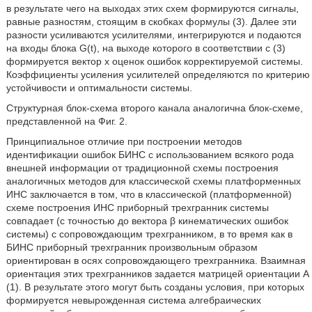
в результате чего на выходах этих схем формируются сигналы,
равные разностям, стоящим в скобках формулы (3). Далее эти
разности усиливаются усилителями, интегрируются и подаются
на входы блока G(t), на выходе которого в соответствии с (3)
формируется вектор х оценок ошибок корректируемой системы.
Коэффициенты усиления усилителей определяются по критерию
устойчивости и оптимальности системы.
Структурная блок-схема второго канала аналогична блок-схеме,
представленной на Фиг. 2.
Принципиальное отличие при построении методов
идентификации ошибок БИНС с использованием всякого рода
внешней информации от традиционной схемы построения
аналогичных методов для классической схемы платформенных
ИНС заключается в том, что в классической (платформенной)
схеме построения ИНС приборный трехгранник системы
совпадает (с точностью до вектора β кинематических ошибок
системы) с сопровождающим трехгранником, в то время как в
БИНС приборный трехгранник произвольным образом
ориентирован в осях сопровождающего трехгранника. Взаимная
ориентация этих трехгранников задается матрицей ориентации А
(1). В результате этого могут быть созданы условия, при которых
формируется невырожденная система алгебраических