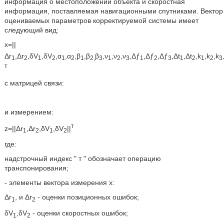
информация о местоположении объекта и скоростная
информация, поставляемая навигационными спутниками. Вектор
оцениваемых параметров корректируемой системы имеет
следующий вид:
x=||
Δr
,Δr
,δV
,δV
,α
,α
,β
,β
β
,ν
,ν
,ν
,Δƒ
,Δƒ
,Δƒ
,Δt
,Δt
,k
,k
,k
1
2
1
2
1
2
1
2,
3
1
2
3
1
2
3
1
2
1
2
3
т
с матрицей связи:
и измерением:
т
z=||Δr
,Δr
,δV
,δV
||
1
2
1
2
где:
надстрочный индекс " т " обозначает операцию
транспонирования;
- элементы вектора измерения х:
Δr
, и Δr
- оценки позиционных ошибок;
1
2
δV
,δV
- оценки скоростных ошибок;
1
2