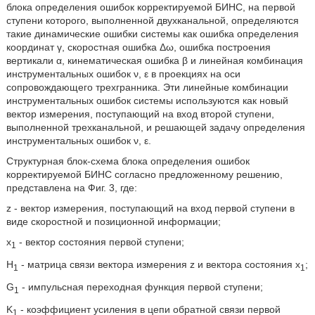
блока определения ошибок корректируемой БИНС, на первой
ступени которого, выполненной двухканальной, определяются
такие динамические ошибки системы как ошибка определения
координат γ, скоростная ошибка Δω, ошибка построения
вертикали α, кинематическая ошибка β и линейная комбинация
инструментальных ошибок ν, ε в проекциях на оси
сопровождающего трехгранника. Эти линейные комбинации
инструментальных ошибок системы используются как новый
вектор измерения, поступающий на вход второй ступени,
выполненной трехканальной, и решающей задачу определения
инструментальных ошибок ν, ε.
Структурная блок-схема блока определения ошибок
корректируемой БИНС согласно предложенному решению,
представлена на Фиг. 3, где:
z - вектор измерения, поступающий на вход первой ступени в
виде скоростной и позиционной информации;
x
- вектор состояния первой ступени;
1
Н
- матрица связи вектора измерения z и вектора состояния х
;
1
1
G
- импульсная переходная функция первой ступени;
1
K
- коэффициент усиления в цепи обратной связи первой
1