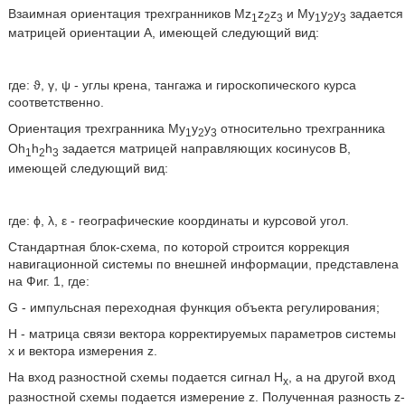
Взаимная ориентация трехгранников Mz
z
z
и Му
у
у
задается
1
2
3
1
2
3
матрицей ориентации А, имеющей следующий вид:
где: ϑ, γ, ψ - углы крена, тангажа и гироскопического курса
соответственно.
Ориентация трехгранника Му
у
у
относительно трехгранника
1
2
3
Oh
h
h
задается матрицей направляющих косинусов В,
1
2
3
имеющей следующий вид:
где: ϕ, λ, ε - географические координаты и курсовой угол.
Стандартная блок-схема, по которой строится коррекция
навигационной системы по внешней информации, представлена
на Фиг. 1, где:
G - импульсная переходная функция объекта регулирования;
Н - матрица связи вектора корректируемых параметров системы
х и вектора измерения z.
На вход разностной схемы подается сигнал Н
, а на другой вход
х
разностной схемы подается измерение z. Полученная разность z-