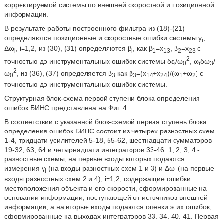
корректируемой системы по внешней скоростной и позиционной
информации.
В результате работы построенного фильтра из (18)-(21)
определяются позиционные и скоростные ошибки системы γ
,
i
Δω
, i=1,2, из (30), (31) определяются β
, как β
=х
, β
=х
с
i
i
1
13
2
23
2
точностью до инструментальных ошибок системы δε
/ω
, ω
δω
/
i
0
i
3
2
ω
, из (36), (37) определяется β
как β
=(x
+x
)/(ω
+ω
) с
0
3
3
14
24
1
2
точностью до инструментальных ошибок системы.
Структурная блок-схема первой ступени блока определения
ошибок БИНС представлена на Фиг. 4.
В соответствии с указанной блок-схемой первая ступень блока
определения ошибок БИНС состоит из четырех разностных схем
1-4, тридцати усилителей 5-18, 55-62, шестнадцати сумматоров
19-32, 63, 64 и четырнадцати интеграторов 33-46. 1, 2, 3, 4 -
разностные схемы, на первые входы которых подаются
измерения γ
(на входы разностных схем 1 и 3) и Δω
(на первые
i
i
входы разностных схем 2 и 4), i=1,2, содержащие ошибки
местоположения объекта и его скорости, сформированные на
основании информации, поступающей от источников внешней
информации, а на вторые входы подаются оценки этих ошибок,
сформированные на выходах интеграторов 33, 34, 40, 41. Первая