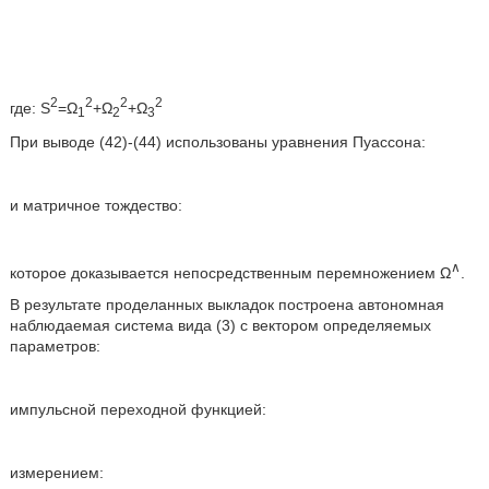
2
2
2
2
где: S
=Ω
+Ω
+Ω
1
2
3
При выводе (42)-(44) использованы уравнения Пуассона:
и матричное тождество:
∧
которое доказывается непосредственным перемножением Ω
.
В результате проделанных выкладок построена автономная
наблюдаемая система вида (3) с вектором определяемых
параметров:
импульсной переходной функцией:
измерением: