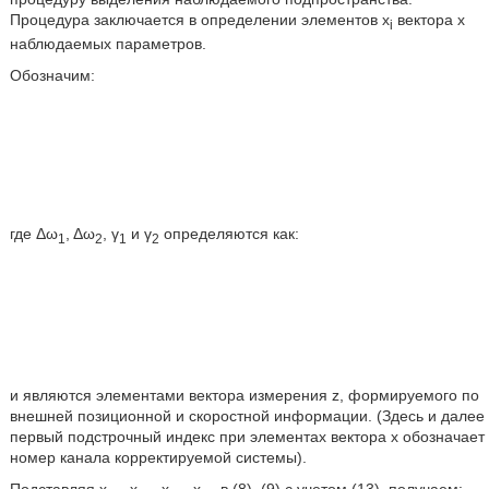
Процедура заключается в определении элементов х
вектора х
i
наблюдаемых параметров.
Обозначим:
где Δω
, Δω
, γ
и γ
определяются как:
1
2
1
2
и являются элементами вектора измерения z, формируемого по
внешней позиционной и скоростной информации. (Здесь и далее
первый подстрочный индекс при элементах вектора х обозначает
номер канала корректируемой системы).
Подставляя х
, х
, x
, х
в (8), (9) с учетом (13), получаем: