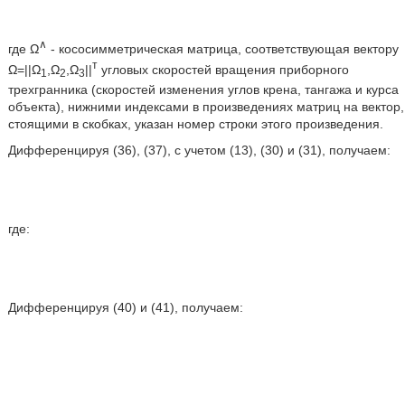
∧
где Ω
- кососимметрическая матрица, соответствующая вектору
т
Ω=||Ω
,Ω
,Ω
||
угловых скоростей вращения приборного
1
2
3
трехгранника (скоростей изменения углов крена, тангажа и курса
объекта), нижними индексами в произведениях матриц на вектор,
стоящими в скобках, указан номер строки этого произведения.
Дифференцируя (36), (37), с учетом (13), (30) и (31), получаем:
где:
Дифференцируя (40) и (41), получаем: