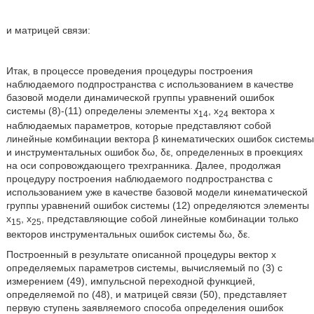
и матрицей связи:
Итак, в процессе проведения процедуры построения
наблюдаемого подпространства с использованием в качестве
базовой модели динамической группы уравнений ошибок
системы (8)-(11) определены элементы х
, х
вектора х
14
24
наблюдаемых параметров, которые представляют собой
линейные комбинации вектора β кинематических ошибок системы
и инструментальных ошибок δω, δε, определенных в проекциях
на оси сопровождающего трехгранника. Далее, продолжая
процедуру построения наблюдаемого подпространства с
использованием уже в качестве базовой модели кинематической
группы уравнений ошибок системы (12) определяются элементы
х
, х
, представляющие собой линейные комбинации только
15
25
векторов инструментальных ошибок системы δω, δε.
Построенный в результате описанной процедуры вектор х
определяемых параметров системы, вычисляемый по (3) с
измерением (49), импульсной переходной функцией,
определяемой по (48), и матрицей связи (50), представляет
первую ступень заявляемого способа определения ошибок