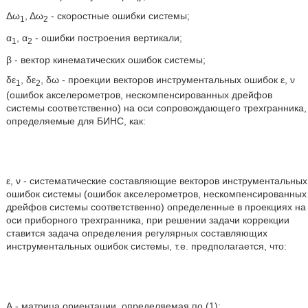
Δω
, Δω
- скоростные ошибки системы;
1
2
α
, α
- ошибки построения вертикали;
1
2
β - вектор кинематических ошибок системы;
δε
, δε
, δω - проекции векторов инструментальных ошибок ε, ν
1
2
(ошибок акселерометров, нескомпенсированных дрейфов
системы соответственно) на оси сопровождающего трехгранника,
определяемые для БИНС, как:
ε, ν - систематические составляющие векторов инструментальных
ошибок системы (ошибок акселерометров, нескомпенсированных
дрейфов системы соответственно) определенные в проекциях на
оси приборного трехгранника, при решении задачи коррекции
ставится задача определения регулярных составляющих
инструментальных ошибок системы, т.е. предполагается, что:
А - матрица ориентации, определяемая по (1);