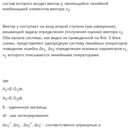
состав которого входит вектор у, являющийся линейной
комбинацией элементов вектора х
:
2
Вектор у поступает на вход второй ступени (как измерение),
решающей задачу определения (получения оценки) вектора х
.
2
Оба канала системы, как видно из приведенной на Фиг. 3 блок-
схемы, представляют однородную систему линейных операторов
поведение ошибок Δх
, Δх
определения искомых параметров x
,
1
2
1
x
которого описывается линейными операторами:
2
где:
A
=E-G
dt;
1
1
A
=E-G
dt;
2
2
Е - единичная матрица;
dt - шаг интегрирования;
+
-
+
-
Δх
, Δх
, Δх
, Δх
- соответственно априорные и
1
1
2
2