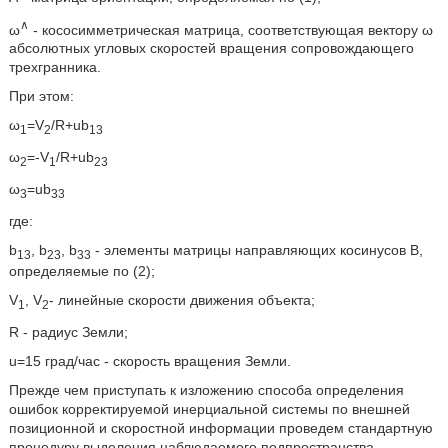
∧
ω
- кососимметрическая матрица, соответствующая вектору ω
абсолютных угловых скоростей вращения сопровождающего
трехгранника.
При этом:
ω
=V
/R+ub
1
2
13
ω
=-V
/R+ub
2
1
23
ω
=ub
3
33
где:
b
, b
, b
- элементы матрицы направляющих косинусов В,
13
23
33
определяемые по (2);
V
, V
- линейные скорости движения объекта;
1
2
R - радиус Земли;
u=15 град/час - скорость вращения Земли.
Прежде чем приступать к изложению способа определения
ошибок корректируемой инерциальной системы по внешней
позиционной и скоростной информации проведем стандартную
процедуру выделения наблюдаемого подпространства.