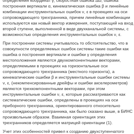
определения координат γ, скоростная ошибка Δω, ошибка
построения вертикали α, кинематическая ошибка β и линейные
комбинации инструментальных ошибок ν, ε в проекциях на оси
сопровождающего трехгранника, причем линейные комбинации
используются как новый вектор измерения, поступающий на вход
второй ступени, выполненной в виде двухканальной системы, с
возможностью определения инструментальных ошибок ν, ε.
При построении системы учитывалось то обстоятельство, что в
совокупности определяемых ошибок системы такие ошибки как
ошибка α построения вертикали и ошибки γ определения
местоположения являются двухкомпонентными векторами,
определяемыми в проекциях на горизонтальные оси
сопровождающего трехгранника (местного горизонта), а
кинематические ошибки β и инструментальные ошибки системы
ν, ε, (некомпенсированные дрейфы и ошибки акселерометров)
являются трехкомпонентными векторами, при этом
инструментальные ошибки ν, ε, которые рассматриваются как
систематические ошибки, определены в проекциях на оси
приборного трехгранника, ориентированного относительно
сопровождающего трехгранника, как было сказано выше, в БИНС
произвольным образом. Взаимная ориентация этих
трехгранников определяется матрицей ориентации (1).
Учет этих особенностей привел к созданию двухступенчатого