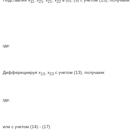
11
21
21
22
где:
Дифферециируя х
, х
с учетом (13), получаем:
13
23
где:
или с учетом (14) - (17)