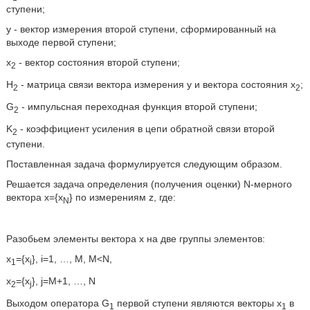
ступени;
у - вектор измерения второй ступени, сформированный на
выходе первой ступени;
х
- вектор состояния второй ступени;
2
Н
- матрица связи вектора измерения у и вектора состояния х
;
2
2
G
- импульсная переходная функция второй ступени;
2
K
- коэффициент усиления в цепи обратной связи второй
2
ступени.
Поставленная задача формулируется следующим образом.
Решается задача определения (получения оценки) N-мерного
вектора x={x
} по измерениям z, где:
N
Разобьем элементы вектора х на две группы элементов:
x
={x
}, i=1, …, M, M<N,
1
i
x
={x
}, j=M+1, …, N
2
j
Выходом оператора G
первой ступени являются векторы х
в
1
1