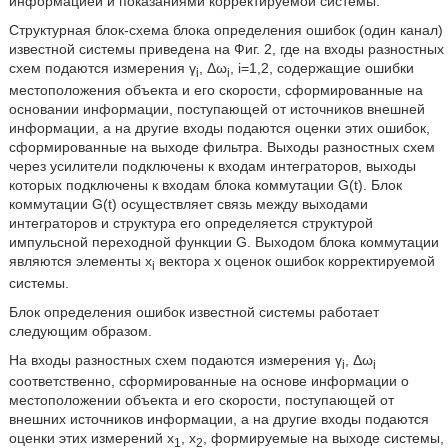
информацией и показаниями корректируемой системы.
Структурная блок-схема блока определения ошибок (один канал)
известной системы приведена на Фиг. 2, где на входы разностных
схем подаются измерения γ
, Δω
, i=1,2, содержащие ошибки
i
i
местоположения объекта и его скорости, сформированные на
основании информации, поступающей от источников внешней
информации, а на другие входы подаются оценки этих ошибок,
сформированные на выходе фильтра. Выходы разностных схем
через усилители подключены к входам интеграторов, выходы
которых подключены к входам блока коммутации G(t). Блок
коммутации G(t) осуществляет связь между выходами
интеграторов и структура его определяется структурой
импульсной переходной функции G. Выходом блока коммутации
являются элементы х
вектора х оценок ошибок корректируемой
i
системы.
Блок определения ошибок известной системы работает
следующим образом.
На входы разностных схем подаются измерения γ
, Δω
i
i
соответственно, сформированные на основе информации о
местоположении объекта и его скорости, поступающей от
внешних источников информации, а на другие входы подаются
оценки этих измерений x
, х
, формируемые на выходе системы,
1
2