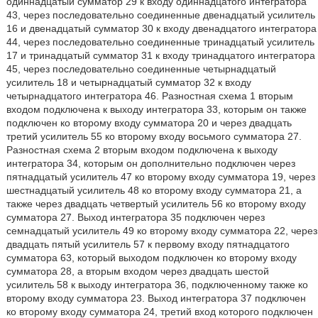
одиннадцатый сумматор 29 к входу одиннадцатого интегратора
43, через последовательно соединенные двенадцатый усилитель
16 и двенадцатый сумматор 30 к входу двенадцатого интегратора
44, через последовательно соединенные тринадцатый усилитель
17 и тринадцатый сумматор 31 к входу тринадцатого интегратора
45, через последовательно соединенные четырнадцатый
усилитель 18 и четырнадцатый сумматор 32 к входу
четырнадцатого интегратора 46. Разностная схема 1 вторым
входом подключена к выходу интегратора 33, которым он также
подключен ко второму входу сумматора 20 и через двадцать
третий усилитель 55 ко второму входу восьмого сумматора 27.
Разностная схема 2 вторым входом подключена к выходу
интегратора 34, которым он дополнительно подключен через
пятнадцатый усилитель 47 ко второму входу сумматора 19, через
шестнадцатый усилитель 48 ко второму входу сумматора 21, а
также через двадцать четвертый усилитель 56 ко второму входу
сумматора 27. Выход интегратора 35 подключен через
семнадцатый усилитель 49 ко второму входу сумматора 22, через
двадцать пятый усилитель 57 к первому входу пятнадцатого
сумматора 63, который выходом подключен ко второму входу
сумматора 28, а вторым входом через двадцать шестой
усилитель 58 к выходу интегратора 36, подключенному также ко
второму входу сумматора 23. Выход интегратора 37 подключен
ко второму входу сумматора 24, третий вход которого подключен