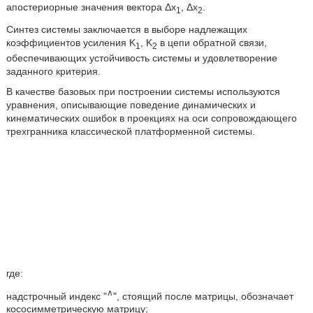
апостериорные значения вектора Δх
, Δх
.
1
2
Синтез системы заключается в выборе надлежащих
коэффициентов усиления K
, K
в цепи обратной связи,
1
2
обеспечивающих устойчивость системы и удовлетворение
заданного критерия.
В качестве базовых при построении системы используются
уравнения, описывающие поведение динамических и
кинематических ошибок в проекциях на оси сопровождающего
трехгранника классической платформенной системы.
где:
∧
надстрочный индекс "
", стоящий после матрицы, обозначает
кососимметрическую матрицу;