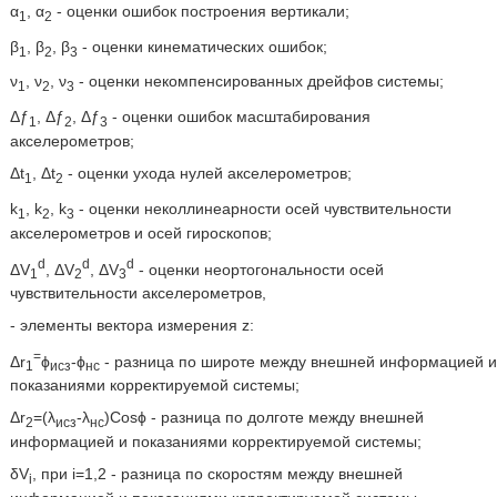
α
, α
- оценки ошибок построения вертикали;
1
2
β
, β
, β
- оценки кинематических ошибок;
1
2
3
ν
, ν
, ν
- оценки некомпенсированных дрейфов системы;
1
2
3
Δƒ
, Δƒ
, Δƒ
- оценки ошибок масштабирования
1
2
3
акселерометров;
Δt
, Δt
- оценки ухода нулей акселерометров;
1
2
k
, k
, k
- оценки неколлинеарности осей чувствительности
1
2
3
акселерометров и осей гироскопов;
d
d
d
ΔV
, ΔV
, ΔV
- оценки неортогональности осей
1
2
3
чувствительности акселерометров,
- элементы вектора измерения z:
=
Δr
ϕ
-ϕ
- разница по широте между внешней информацией и
1
исз
нс
показаниями корректируемой системы;
Δr
=(λ
-λ
)Cosϕ - разница по долготе между внешней
2
исз
нс
информацией и показаниями корректируемой системы;
δV
, при i=1,2 - разница по скоростям между внешней
i