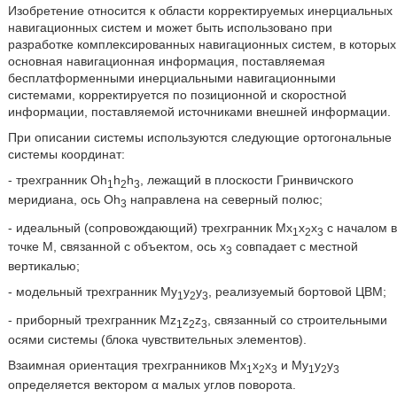
Изобретение относится к области корректируемых инерциальных
навигационных систем и может быть использовано при
разработке комплексированных навигационных систем, в которых
основная навигационная информация, поставляемая
бесплатформенными инерциальными навигационными
системами, корректируется по позиционной и скоростной
информации, поставляемой источниками внешней информации.
При описании системы используются следующие ортогональные
системы координат:
- трехгранник Oh
h
h
, лежащий в плоскости Гринвичского
1
2
3
меридиана, ось Oh
направлена на северный полюс;
3
- идеальный (сопровождающий) трехгранник Мх
x
x
с началом в
1
2
3
точке М, связанной с объектом, ось х
совпадает с местной
3
вертикалью;
- модельный трехгранник Му
у
у
, реализуемый бортовой ЦВМ;
1
2
3
- приборный трехгранник Mz
z
z
, связанный со строительными
1
2
3
осями системы (блока чувствительных элементов).
Взаимная ориентация трехгранников Мх
x
x
и Му
у
у
1
2
3
1
2
3
определяется вектором α малых углов поворота.