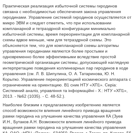
Практическая реализация избыточной системы гиродинов
связана с необходимостью обеспечения закона управления
гиродинами. Управление системой гиродинов осуществляется от
микро ЭВМ и следует отметить, что при использовании
компланарной и тетраэдрной конфигурации минимально
избыточной системы, время переориентации для компланарной
схемы вдвое меньше, чем для тетраэдрной схемы. Это
объясняется тем, что для компланарной схемы алгоритмы
управления гиродинами являются более простыми и
одновременно более эффективными вследствие простой
геометрической организации системы, допускающей наглядную
интерпретацию поведения коллинеарных пар гиродинов в ходе
управления (см. Л. В. Шипулина, О. А. Татаринова, Ю. Н.
Корытко. Управление переориентацией космического аппарата с
ограничением на ориентацию. В1 сник НТУ «ХП1». Cepia:
Системний аналiз, управлiння та iнформацiйнi
- X.: НТУ «ХП1»,
2013. - №62 (1035). - С. 48-52.).
Наиболее близким к предлагаемому изобретению является
способ возможности влияния линейного привода вращения
рамки гиродина на улучшение качества управления КА (Зуев
И.Н., Бутаков А.Н. Возможности влияния линейного привода
вращения рамки гиродина на улучшение качества управления