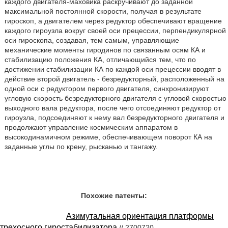
каждого двигателя-маховика раскручивают до заданной
максимальной постоянной скорости, получая в результате
гироскоп, а двигателем через редуктор обеспечивают вращение
каждого гироузла вокруг своей оси прецессии, перпендикулярной
оси гироскопа, создавая, тем самым, управляющие
механические моменты гиродинов по связанным осям КА и
стабилизацию положения КА, отличающийся тем, что по
достижении стабилизации КА по каждой оси прецессии вводят в
действие второй двигатель - безредукторный, расположенный на
одной оси с редуктором первого двигателя, синхронизируют
угловую скорость безредукторного двигателя с угловой скоростью
выходного вала редуктора, после чего отсоединяют редуктор от
гироузла, подсоединяют к нему вал безредукторного двигателя и
продолжают управление космическим аппаратом в
высокодинамичном режиме, обеспечивающем поворот КА на
заданные углы по крену, рысканью и тангажу.
Похожие патенты:
Азимутальная ориентация платформы
трехосного гиростабилизатора
// 2700720