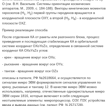
О (см. В.Н. Васильев. Системы ориентации космических
аппаратов, М., 2009, с. 184-188). Векторы кинетических моментов
гироскопов (H
, Н
) первой группы гиродинов вращаются в
1
2
координатной плоскости OXY, а второй (Н
, Н
) - в координатной
3
4
плоскости OXZ.
Пример реализации способа
После отделения КА от ракеты или разгонного блока, процесс
приведения и последующая стабилизация КА в орбитальной
системе координат OXoYoZo, определение в связанной системе
координат КА OXsYsZs углов:
- крен - вращение вокруг оси OXs;
- рыскание - вращение вокруг оси OYs;
- тангаж - вращение вокруг оси OZs
описаны в патенте, РФ №2618664, и осуществляется по
сигналам микро ЭВМ формирователя сигналов управления по
крену, рысканью и тангажу 12. В качестве микро ЭВМ можно
использовать, например, отечественные однокристальные микро
ЭВМ серии 1816, которые включают в себя следующие
неотъемлемые элементы: микропроцессор, ОЗУ, ПЗУ, устройства
ввода и вывода данных (см. патент, РФ, N 2571728).