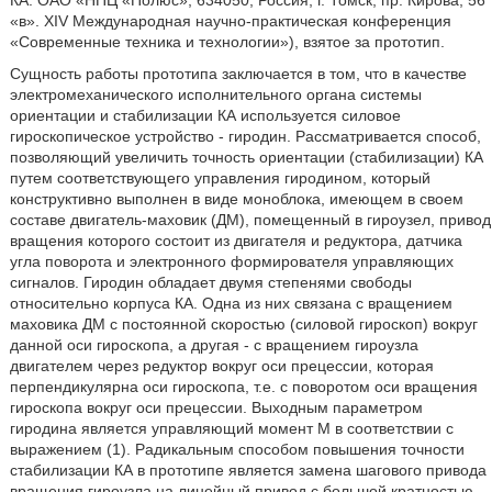
КА. ОАО «НПЦ «Полюс», 634050, Россия, г. Томск, пр. Кирова, 56
«в». XIV Международная научно-практическая конференция
«Современные техника и технологии»), взятое за прототип.
Сущность работы прототипа заключается в том, что в качестве
электромеханического исполнительного органа системы
ориентации и стабилизации КА используется силовое
гироскопическое устройство - гиродин. Рассматривается способ,
позволяющий увеличить точность ориентации (стабилизации) КА
путем соответствующего управления гиродином, который
конструктивно выполнен в виде моноблока, имеющем в своем
составе двигатель-маховик (ДМ), помещенный в гироузел, привод
вращения которого состоит из двигателя и редуктора, датчика
угла поворота и электронного формирователя управляющих
сигналов. Гиродин обладает двумя степенями свободы
относительно корпуса КА. Одна из них связана с вращением
маховика ДМ с постоянной скоростью (силовой гироскоп) вокруг
данной оси гироскопа, а другая - с вращением гироузла
двигателем через редуктор вокруг оси прецессии, которая
перпендикулярна оси гироскопа, т.е. с поворотом оси вращения
гироскопа вокруг оси прецессии. Выходным параметром
гиродина является управляющий момент М в соответствии с
выражением (1). Радикальным способом повышения точности
стабилизации КА в прототипе является замена шагового привода
вращения гироузла на линейный привод с большой кратностью