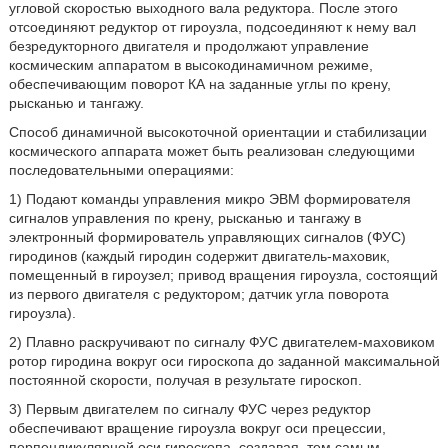
угловой скоростью выходного вала редуктора. После этого
отсоединяют редуктор от гироузла, подсоединяют к нему вал
безредукторного двигателя и продолжают управление
космическим аппаратом в высокодинамичном режиме,
обеспечивающим поворот КА на заданные углы по крену,
рысканью и тангажу.
Способ динамичной высокоточной ориентации и стабилизации
космического аппарата может быть реализован следующими
последовательными операциями:
1) Подают команды управления микро ЭВМ формирователя
сигналов управления по крену, рысканью и тангажу в
электронный формирователь управляющих сигналов (ФУС)
гиродинов (каждый гиродин содержит двигатель-маховик,
помещенный в гироузел; привод вращения гироузла, состоящий
из первого двигателя с редуктором; датчик угла поворота
гироузла).
2) Плавно раскручивают по сигналу ФУС двигателем-маховиком
ротор гиродина вокруг оси гироскопа до заданной максимальной
постоянной скорости, получая в результате гироскоп.
3) Первым двигателем по сигналу ФУС через редуктор
обеспечивают вращение гироузла вокруг оси прецессии,
перпендикулярной оси гироскопа, создавая, тем самым,