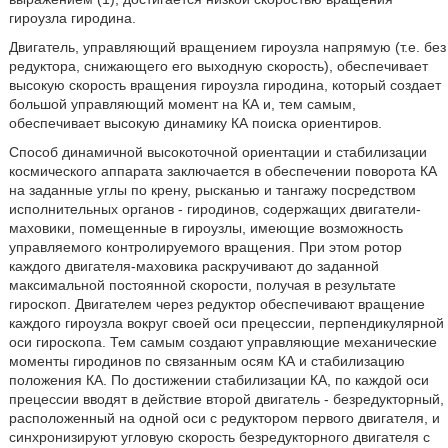
гироузла гиродина.
Двигатель, управляющий вращением гироузла напрямую (т.е. без
редуктора, снижающего его выходную скорость), обеспечивает
высокую скорость вращения гироузла гиродина, который создает
большой управляющий момент на КА и, тем самым,
обеспечивает высокую динамику КА поиска ориентиров.
Способ динамичной высокоточной ориентации и стабилизации
космического аппарата заключается в обеспечении поворота КА
на заданные углы по крену, рысканью и тангажу посредством
исполнительных органов - гиродинов, содержащих двигатели-
маховики, помещенные в гироузлы, имеющие возможность
управляемого контролируемого вращения. При этом ротор
каждого двигателя-маховика раскручивают до заданной
максимальной постоянной скорости, получая в результате
гироскоп. Двигателем через редуктор обеспечивают вращение
каждого гироузла вокруг своей оси прецессии, перпендикулярной
оси гироскопа. Тем самым создают управляющие механические
моменты гиродинов по связанным осям КА и стабилизацию
положения КА. По достижении стабилизации КА, по каждой оси
прецессии вводят в действие второй двигатель - безредукторный,
расположенный на одной оси с редуктором первого двигателя, и
синхронизируют угловую скорость безредукторного двигателя с