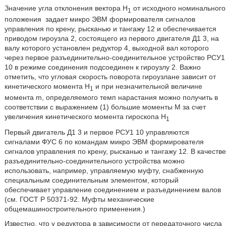
Значение угла отклонения вектора H
от исходного номинального
1
положения
задает микро ЭВМ формирователя сигналов
управления по крену, рысканью и тангажу 12 и обеспечивается
приводом гироузла 2, состоящего из первого двигателя Д1 3, на
валу которого установлен редуктор 4, выходной вал которого
через первое разъединительно-соединительное устройство РСУ1
10 в режиме соединения подсоединен к гироузлу 2. Важно
отметить, что угловая скорость поворота гироузла
не зависит от
кинетического момента H
и при незначительной величине
1
момента m, определяемого темп нарастания
можно получить в
соответствии с выражением (1) большие моменты М за счет
увеличения кинетического момента гироскопа Н
1
Первый двигатель Д1 3 и первое РСУ1 10 управляются
сигналами ФУС 6 по командам микро ЭВМ формирователя
сигналов управления по крену, рысканью и тангажу 12. В качестве
разъединительно-соединительного устройства можно
использовать, например, управляемую муфту, снабженную
специальным соединительным элементом, который
обеспечивает управление соединением и разъединением валов
(см. ГОСТ Р 50371-92. Муфты механические
общемашиностроительного применения.)
Известно, что у редуктора в зависимости от передаточного числа