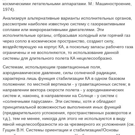
космическими летательными аппаратами. М.: Машиностроение,
1974).
Анализируя альтернативные варианты исполнительных органов,
рассмотрим наиболее известную систему с газореактивными
соплами или микрореактивными двигателями. Эти
исполнительные органы, отбрасывая холодный или горячий газ
через сопло в космическое пространство, создают силу,
воздействующую на корпус КА, а поскольку запасы рабочего газа
ограничены и не восполняются, то использование данной
системы для длительного полета КА нецелесообразно.
Системам, использующим гравитационные поля,
аэродинамическое давление, силы солнечной радиации,
характерна лишь функция стабилизации КА в одном базовом
положении: по местной вертикали - у гравитационных систем; в
направлении вектора скорости полета - у аэродинамических
систем и, наконец, в направлении на Солнце - у систем с
«солнечными парусами». Эти системы, хотя и обладают
принципиальной возможностью выполнения иных функций
(предварительного успокоения, пространственных разворотов и
т.д.), тем не менее, никогда для этого не используются в виду
явной нецелесообразности из-за чрезмерного их усложнения (см.
Гущин В.Н. Системы ориентации и стабилизации//Основы