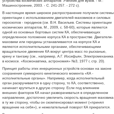
устройства космических аппаратов: Учебник для вузов. - М.:
Машиностроение, 2003. - С. 241-257. - 272 с).
В настоящее время широкое распространение получили системы
ориентации с использованием двигателей-маховиков и силовых
гироскопов - гиродинов (см. В.Н. Васильев. Системы ориентации
космических аппаратов, М., 2009, с. 58-60), которые являются
одной из основных бортовых систем КА, обеспечивающих
определенное положение корпуса КА в пространстве. Двигатели-
маховики или гиродины устанавливаются на корпусе КА и
являются исполнительными органами, обеспечивающими
вращательное движение КА вокруг центра масс по рысканью,
крену и тангажу (см., например, А.Г. Иосифьян, Электромеханика
в космосе. «Космонавтика, астрономия» №3, 1977 г, стр. 20).
Принцип работы этих инерционных устройств основан на законе
сохранения суммарного кинетического момента «КА -
исполнительные органы». Например, когда исполнительный
орган раскручивается в одну сторону, то КА, соответственно,
начинает крутиться в другую сторону. Если под влиянием
внешних факторов КА начал разворачиваться в определенном
направлении, достаточно увеличить скорость вращения маховика
в ту же сторону, чтобы он скомпенсировал момент («принял
вращение на себя»), и нежелательный поворот КА прекратится.