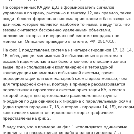
На современных КА для ДЗЗ в формирователь сигналов
управления по крену, рысканью и тангажу 12, как правило, также
входит бесплатформенная система ориентации и блок звездных
датчиков, которые являются наиболее точными, в виду того, что
звезды считаются бесконечно удаленными объектами,
положение которых в инерциальной системе координат не
меняются. Описание приведено в патенте, РФ, 2517018.
На фиг. 1 представлена система из четырех гиродинов 17, 13, 14,
15, обладающая минимальной избыточностью и достаточно
высокой надежностью и как было отмечено в описании заявки
выше, при использовании компланарной и тетраэдрной
конфигурации минимально избыточной системы, время
переориентации для компланарной схемы вдвое меньше, чем
для тетраэдрной схемы, поэтому в примере рассматривается
перспективная гиросиловая система ориентации КА, в состав
которой входят две ортогонально расположенные группы
гиродинов по два одинаковых гиродина с параллельными осями
(одна группа гиродины 7, 13, а вторая - гиродины 14, 15), векторы
кинетических моментов гироскопов которых графически
представлены на фиг. 2.
В виду того, что в примере на фиг. 1 используются одинаковые
гиродины, то рассматривается работа одного гиродина 7, а