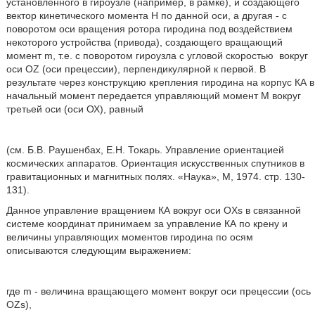
установленного в гироузле (например, в рамке), и создающего
вектор кинетического момента Н по данной оси, а другая - с
поворотом оси вращения ротора гиродина под воздействием
некоторого устройства (привода), создающего вращающий
момент m, т.е. с поворотом гироузла с угловой скоростью
вокруг
оси OZ (оси прецессии), перпендикулярной к первой. В
результате через конструкцию крепления гиродина на корпус КА в
начальный момент передается управляющий момент М вокруг
третьей оси (оси ОХ), равный
(см. Б.В. Раушенбах, Е.Н. Токарь. Управление ориентацией
космических аппаратов. Ориентация искусственных спутников в
гравитационных и магнитных полях. «Наука», М, 1974. стр. 130-
131).
Данное управление вращением КА вокруг оси OXs в связанной
системе координат принимаем за управление КА по крену и
величины управляющих моментов гиродина по осям
описываются следующим выражением:
где m - величина вращающего момент вокруг оси прецессии (ось
OZs),