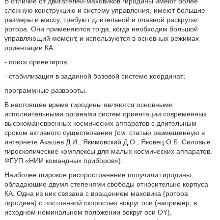
В отличие от двигателей-маховиков гиродины имеют более
сложную конструкцию и систему управления, имеют большие
размеры и массу, требуют длительной и плавной раскрутки
ротора. Они применяются тогда, когда необходим большой
управляющий момент, и используются в основных режимах
ориентации КА:
- поиск ориентиров;
- стабилизация в заданной базовой системе координат;
программные развороты.
В настоящее время гиродины являются основными
исполнительными органами систем ориентации современных
высокоманевренных космических аппаратов с длительным
сроком активного существования (см. статью размещенную в
интернете Акашев Д.И., Якимовский Д.О., Яковец О.Б. Силовые
гироскопические комплексы для малых космических аппаратов.
ФГУП «НИИ командных приборов»).
Наиболее широкое распространение получили гиродины,
обладающие двумя степенями свободы относительно корпуса
КА. Одна из них связана с вращением маховика (ротора
гиродина) с постоянной скоростью вокруг оси (например, в
исходном номинальном положении вокруг оси OY),