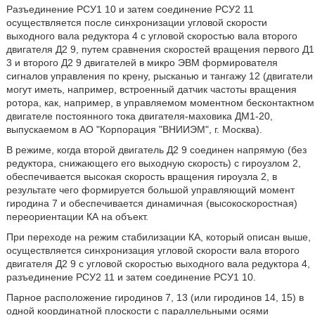
Разъединение РСУ1 10 и затем соединение РСУ2 11
осуществляется после синхронизации угловой скорости
выходного вала редуктора 4 с угловой скоростью вала второго
двигателя Д2 9, путем сравнения скоростей вращения первого Д1
3 и второго Д2 9 двигателей в микро ЭВМ формирователя
сигналов управления по крену, рысканью и тангажу 12 (двигатели
могут иметь, например, встроенный датчик частоты вращения
ротора, как, например, в управляемом моментном бесконтактном
двигателе постоянного тока двигателя-маховика ДМ1-20,
выпускаемом в АО "Корпорация "ВНИИЭМ", г. Москва).
В режиме, когда второй двигатель Д2 9 соединен напрямую (без
редуктора, снижающего его выходную скорость) с гироузлом 2,
обеспечивается высокая скорость вращения гироузла 2, в
результате чего формируется большой управляющий момент
гиродина 7 и обеспечивается динамичная (высокоскоростная)
переориентации КА на объект.
При переходе на режим стабилизации КА, который описан выше,
осуществляется синхронизация угловой скорости вала второго
двигателя Д2 9 с угловой скоростью выходного вала редуктора 4,
разъединение РСУ2 11 и затем соединение РСУ1 10.
Парное расположение гиродинов 7, 13 (или гиродинов 14, 15) в
одной координатной плоскости с параллельными осями