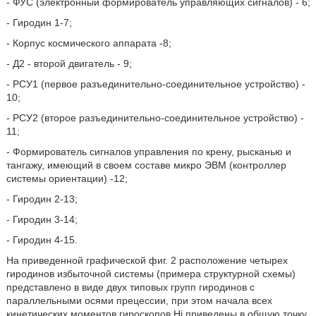
- ФУС (электронный формирователь управляющих сигналов) - 6;
- Гиродин 1-7;
- Корпус космического аппарата -8;
- Д2 - второй двигатель - 9;
- РСУ1 (первое разъединительно-соединительное устройство) -
10;
- РСУ2 (второе разъединительно-соединительное устройство) -
11;
- Формирователь сигналов управления по крену, рысканью и
тангажу, имеющий в своем составе микро ЭВМ (контроллер
системы ориентации) -12;
- Гиродин 2-13;
- Гиродин 3-14;
- Гиродин 4-15.
На приведенной графической фиг. 2 расположение четырех
гиродинов избыточной системы (примера структурной схемы)
представлено в виде двух типовых групп гиродинов с
параллельными осями прецессии, при этом начала всех
кинетических моментов гироскопов Hi приведены в общую точку