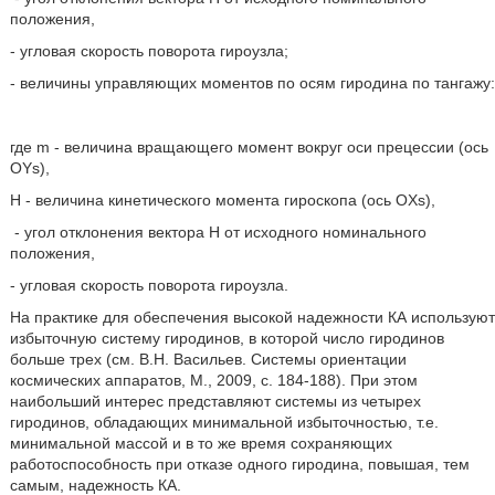
положения,
- угловая скорость поворота гироузла;
- величины управляющих моментов по осям гиродина по тангажу:
где m - величина вращающего момент вокруг оси прецессии (ось
OYs),
Н - величина кинетического момента гироскопа (ось OXs),
- угол отклонения вектора Н от исходного номинального
положения,
- угловая скорость поворота гироузла.
На практике для обеспечения высокой надежности КА используют
избыточную систему гиродинов, в которой число гиродинов
больше трех (см. В.Н. Васильев. Системы ориентации
космических аппаратов, М., 2009, с. 184-188). При этом
наибольший интерес представляют системы из четырех
гиродинов, обладающих минимальной избыточностью, т.е.
минимальной массой и в то же время сохраняющих
работоспособность при отказе одного гиродина, повышая, тем
самым, надежность КА.