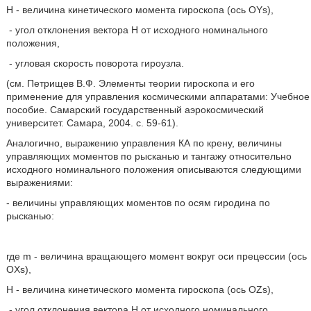
Н - величина кинетического момента гироскопа (ось OYs),
- угол отклонения вектора Н от исходного номинального
положения,
- угловая скорость поворота гироузла.
(см. Петрищев В.Ф. Элементы теории гироскопа и его
применение для управления космическими аппаратами: Учебное
пособие. Самарский государственный аэрокосмический
университет. Самара, 2004. с. 59-61).
Аналогично, выражению управления КА по крену, величины
управляющих моментов по рысканью и тангажу относительно
исходного номинального положения описываются следующими
выражениями:
- величины управляющих моментов по осям гиродина по
рысканью:
где m - величина вращающего момент вокруг оси прецессии (ось
OXs),
Н - величина кинетического момента гироскопа (ось OZs),
- угол отклонения вектора Н от исходного номинального