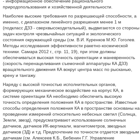
- информационное обеспечение рационального
природопользования и хозяйственной деятельности.
Наиболее высокие требования по разрешающей способности, а
именно, с диапазоном линейного разрешения менее 1 м
(подкласс ДЗЗ - сверхвысокодетальный), выдвигаются со стороны
задач контроля чрезвычайных ситуаций и экологического
состояния окружающей среды (см. В.И. Куренков М.Ю. Гоголев.
Методы исследования эффективности ракетно-космической
техники. Самара 2012 г., стр. 11, 19), при этом должны
обеспечиваться высокая точность ориентации и маневренность
(скорость перенацеливания съемочной аппаратуры КА ДЗЗ)
вращательного движения КА вокруг центра масс по рысканью,
крену и тангажу.
Наряду с высокой точностью исполнительных органов,
формирующих механическое воздействие на корпус КА, в
системе ориентации КА необходимо обеспечить высокую
точность определения положения КА в пространстве. Известные
способы определения положения КА в пространстве основаны на
проведении измерений относительно небесных светил (Солнца,
Земли, звезд), предусматривают использование солнечных
датчиков, датчиков ИК-вертикали, магнитометров, звездных
датчиков (ЗД) и т.д. Предпочтение по точности отдается звездным
датчикам (см. Алексеев К.Б., Бебенин Г.Г. Управление