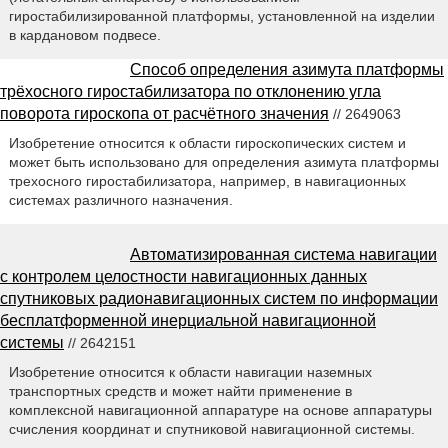
гиростабилизированной платформы, установленной на изделии
в кардановом подвесе.
Способ определения азимута платформы
трёхосного гиростабилизатора по отклонению угла
поворота гироскопа от расчётного значения
// 2649063
Изобретение относится к области гироскопических систем и
может быть использовано для определения азимута платформы
трехосного гиростабилизатора, например, в навигационных
системах различного назначения.
Автоматизированная система навигации
с контролем целостности навигационных данных
спутниковых радионавигационных систем по информации
бесплатформенной инерциальной навигационной
системы
// 2642151
Изобретение относится к области навигации наземных
транспортных средств и может найти применение в
комплексной навигационной аппаратуре на основе аппаратуры
счисления координат и спутниковой навигационной системы.