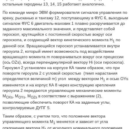
остальные гиродины 13, 14, 15 работают аналогично.
По команде микро ЭВМ формирователя сигналов управления по
крену, рысканью и тангажу 12, поступающему в ФУС 6, выходным
сигналом ФУС 6 двигатель-маховик 1 плавно раскручивается до
заданного максимального значения, и представляет собой
гироскоп, крутящийся с постоянной скоростью вокруг оси
гироскопа, и создающий вектор кинетического момента H
по
1
данной оси. Вращающийся гироскоп устанавливается внутри
гироузла 2, который имеет возможность под воздействием
вращающего момента m поворачиваться вокруг оси прецессии
(ось OZs), всегда перпендикулярной вектору Hi (оси гироскопа).
Гироузел 2 установлен на корпусе КА таким образом, что при
повороте гироузла 2 с угловой скоростью
(темп нарастания
определяется величиной m) угол
между вектором H
и осью OYs
1
изменяется и на корпус КА 8 через конструкцию крепления
гироузла 2 передаются управляющие механические моменты
M
, M
, M
в соответствии с выражением (2),
OXs
OYs
OZs
позволяющие обеспечить поворот КА на заданные углы,
контролируемые ДУПГ 5.
Таким образом, с учетом того, что положение вектора
управляющего момента M
меняется и зависит от угла
1
отклонения вектора H
от исходного номинального положения
,