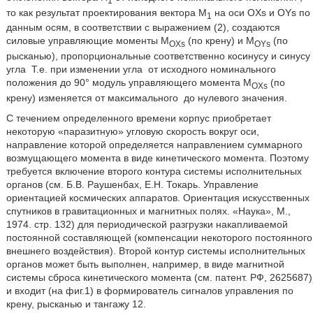
1
то как результат проектирования вектора M
на оси OXs и OYs по
1
данным осям, в соответствии с выражением (2), создаются
силовые управляющие моменты M
(по крену) и M
(по
OXs
OYs
рысканью), пропорциональные соответственно косинусу и синусу
угла
Т.е. при изменении угла
от исходного номинального
положения до 90° модуль управляющего момента M
(по
OXs
крену) изменяется от максимального
до нулевого значения.
С течением определенного времени корпус приобретает
некоторую «паразитную» угловую скорость вокруг оси,
направление которой определяется направлением суммарного
возмущающего момента в виде кинетического момента. Поэтому
требуется включение второго контура системы исполнительных
органов (см. Б.В. Раушенбах, Е.Н. Токарь. Управление
ориентацией космических аппаратов. Ориентация искусственных
спутников в гравитационных и магнитных полях. «Наука», М.,
1974. стр. 132) для периодической разгрузки накапливаемой
постоянной составляющей (компенсации некоторого постоянного
внешнего воздействия). Второй контур системы исполнительных
органов может быть выполнен, например, в виде магнитной
системы сброса кинетического момента (см. патент. РФ, 2625687)
и входит (на фиг.1) в формирователь сигналов управления по
крену, рысканью и тангажу 12.