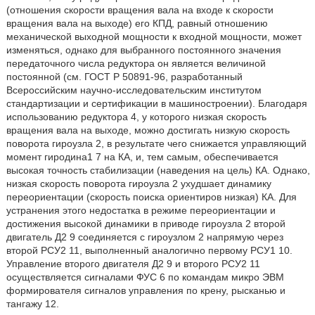
(отношения скорости вращения вала на входе к скорости
вращения вала на выходе) его КПД, равный отношению
механической выходной мощности к входной мощности, может
изменяться, однако для выбранного постоянного значения
передаточного числа редуктора он является величиной
постоянной (см. ГОСТ Р 50891-96, разработанный
Всероссийским научно-исследовательским институтом
стандартизации и сертификации в машиностроении). Благодаря
использованию редуктора 4, у которого низкая скорость
вращения вала на выходе, можно достигать низкую скорость
поворота гироузла 2, в результате чего снижается управляющий
момент гиродина1 7 на КА, и, тем самым, обеспечивается
высокая точность стабилизации (наведения на цель) КА. Однако,
низкая скорость поворота гироузла 2 ухудшает динамику
переориентации (скорость поиска ориентиров низкая) КА. Для
устранения этого недостатка в режиме переориентации и
достижения высокой динамики в приводе гироузла 2 второй
двигатель Д2 9 соединяется с гироузлом 2 напрямую через
второй РСУ2 11, выполненный аналогично первому РСУ1 10.
Управление второго двигателя Д2 9 и второго РСУ2 11
осуществляется сигналами ФУС 6 по командам микро ЭВМ
формирователя сигналов управления по крену, рысканью и
тангажу 12.