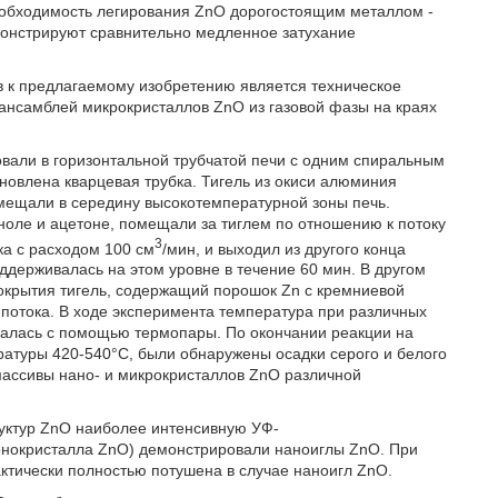
необходимость легирования ZnO дорогостоящим металлом -
монстрируют сравнительно медленное затухание
 к предлагаемому изобретению является техническое
нсамблей микрокристаллов ZnO из газовой фазы на краях
овали в горизонтальной трубчатой печи с одним спиральным
ановлена кварцевая трубка. Тигель из окиси алюминия
омещали в середину высокотемпературной зоны печь.
ноле и ацетоне, помещали за тиглем по отношению к потоку
3
бка с расходом 100 см
/мин, и выходил из другого конца
ддерживалась на этом уровне в течение 60 мин. В другом
крытия тигель, содержащий порошок Zn с кремниевой
 потока. В ходе эксперимента температура при различных
валась с помощью термопары. По окончании реакции на
ратуры 420-540°С, были обнаружены осадки серого и белого
массивы нано- и микрокристаллов ZnO различной
руктур ZnO наиболее интенсивную УФ-
онокристалла ZnO) демонстрировали наноиглы ZnO. При
ктически полностью потушена в случае наноигл ZnO.