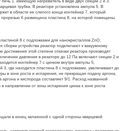
 печь 1. имеющую нагреватель в виде двух секций 2 и 3.
арцевая трубка. В реакторе установлена ампула 5. В
жит в области ее слепого конца контейнер 7, который
д прорезью 6 размещена пластина 8, на которой помещены
пластиной 8 с подложками для нанокристаллов ZnO,
ия сборки устройства реактор подключают к вакуумному
ле достижения этой степени откачки реактора производят
увеличении давления в реакторе до 12 Па включают секции 2 и
находится контейнер 7 с цинком внутри ампулы 5,
й 3, где находится пластина 8 с подложками, увеличивают до
ры в зоне роста и испарения, не прекращая подачу аргона,
 аргона и кислорода составляет 9/1. Расход названной
и в направлении от зоны испарения цинка к зоне роста
ещали в конец запаянной с одной стороны кварцевой
ель, напротив которой располагались пластины-подложки из