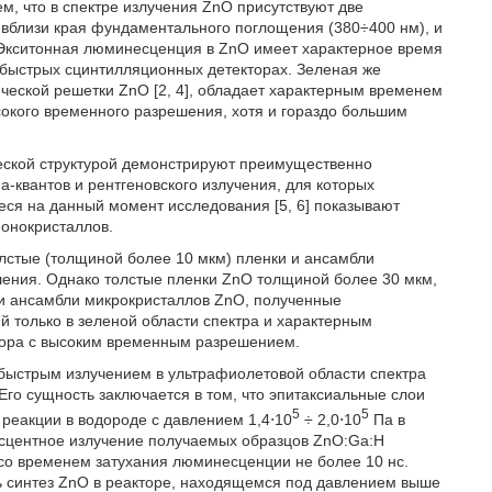
м, что в спектре излучения ZnO присутствуют две
вблизи края фундаментального поглощения (380÷400 нм), и
 Экситонная люминесценция в ZnO имеет характерное время
рхбыстрых сцинтилляционных детекторах. Зеленая же
ческой решетки ZnO [2, 4], обладает характерным временем
окого временного разрешения, хотя и гораздо большим
ской структурой демонстрируют преимущественно
квантов и рентгеновского излучения, для которых
я на данный момент исследования [5, 6] показывают
монокристаллов.
лстые (толщиной более 10 мкм) пленки и ансамбли
шения. Однако толстые пленки ZnO толщиной более 30 мкм,
 и ансамбли микрокристаллов ZnO, полученные
 только в зеленой области спектра и характерным
тора с высоким временным разрешением.
 быстрым излучением в ультрафиолетовой области спектра
Его сущность заключается в том, что эпитаксиальные слои
5
5
 реакции в водороде с давлением 1,4⋅10
÷ 2,0⋅10
Па в
несцентное излучение получаемых образцов ZnO:Ga:H
 со временем затухания люминесценции не более 10 нс.
ь синтез ZnO в реакторе, находящемся под давлением выше