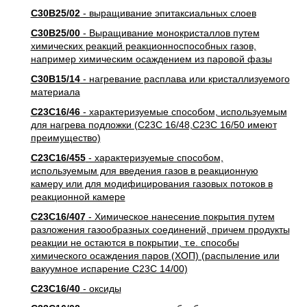
C30B25/02
- выращивание эпитаксиальных слоев
C30B25/00
- Выращивание монокристаллов путем
химических реакций реакционноспособных газов,
например химическим осаждением из паровой фазы
C30B15/14
- нагревание расплава или кристаллизуемого
материала
C23C16/46
- характеризуемые способом, используемым
для нагрева подложки (C23C 16/48,C23C 16/50 имеют
преимущество)
C23C16/455
- характеризуемые способом,
используемым для введения газов в реакционную
камеру или для модифицирования газовых потоков в
реакционной камере
C23C16/407
- Химическое нанесение покрытия путем
разложения газообразных соединений, причем продукты
реакции не остаются в покрытии, т.е. способы
химического осаждения паров (ХОП) (распыление или
вакуумное испарение C23C 14/00)
C23C16/40
- оксиды