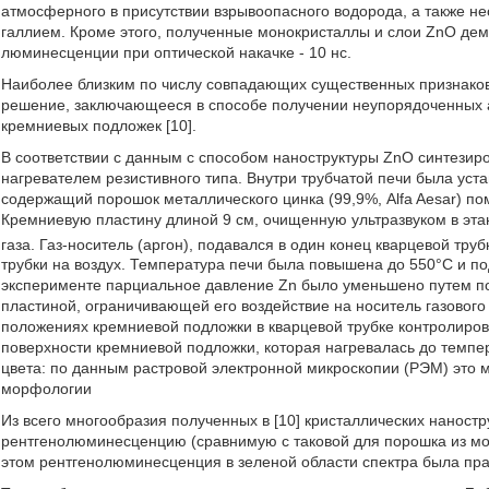
атмосферного в присутствии взрывоопасного водорода, а также 
галлием. Кроме этого, полученные монокристаллы и слои ZnO де
люминесценции при оптической накачке - 10 нс.
Наиболее близким по числу совпадающих существенных признаков
решение, заключающееся в способе получении неупорядоченных а
кремниевых подложек [10].
В соответствии с данным с способом наноструктуры ZnO синтезир
нагревателем резистивного типа. Внутри трубчатой печи была уст
содержащий порошок металлического цинка (99,9%, Alfa Aesar) п
Кремниевую пластину длиной 9 см, очищенную ультразвуком в эта
газа. Газ-носитель (аргон), подавался в один конец кварцевой тру
трубки на воздух. Температура печи была повышена до 550°С и по
эксперименте парциальное давление Zn было уменьшено путем по
пластиной, ограничивающей его воздействие на носитель газового
положениях кремниевой подложки в кварцевой трубке контролиро
поверхности кремниевой подложки, которая нагревалась до темпе
цвета: по данным растровой электронной микроскопии (РЭМ) это 
морфологии
Из всего многообразия полученных в [10] кристаллических наност
рентгенолюминесценцию (сравнимую с таковой для порошка из м
этом рентгенолюминесценция в зеленой области спектра была пра