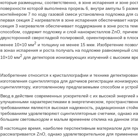
которые размещены, соответственно, в зоне испарения и зоне рост
поверхности которой выполнена прорезь 6, внутри ампулы 5 разм
контейнером 7 по ходу газовой смеси установлена подложка для 
первая секция 2 нагревателя в зоне испарения обеспечивает нагр
секция 3 нагревателя обеспечивает поддержание в зоне роста те
способом, содержит подложку и слой нанокристаллов ZnO, приче
двухсторонней сверхгладкой полировкой, ориентированной в плоск
2
менее 10×10 мм
и толщину не менее 15 мкм. Изобретение позво
в зонах испарения и роста получать на подложке равномерный сл
2
10×10 мм
для детекторов ионизирующих излучений с высоким врем
Изобретение относится к кристаллографии и технике детектирован
изготовления сцинтиллятора для датчиков регистрации ионизирующ
сцинтиллятору, изготовленному предлагаемыми способом и устро
Ввод в действие современных ускорителей с их высокой энергией 
улучшенными характеристиками в энергетическом, пространстве
требованиями являются высокая надежность, радиационная стойкос
требованиям удовлетворяют сцинтилляторные счетчики, однако из
большим световыходом и малым временем отклика на данном этап
В настоящее время, наиболее перспективным материалом для при
рассматривается ZnO, однако удовлетворительное для применени