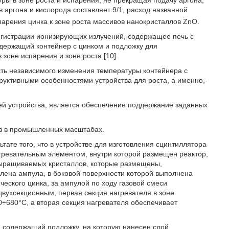
ры в зоне роста и испарения, не прекращая подачу аргона,
 аргона и кислорода составляет 9/1, расход названной
спарения цинка к зоне роста массивов нанокристаллов ZnO.
регистрации ионизирующих излучений, содержащее печь с
одержащий контейнер с цинком и подложку для
зоне испарения и зоне роста [10].
сть независимого изменения температуры контейнера с
руктивными особенностями устройства для роста, а именно,-
ей устройства, является обеспечение поддержание заданных
ов в промышленных масштабах.
тате того, что в устройстве для изготовления сцинтиллятора
гревательным элементом, внутри которой размещен реактор,
выращиваемых кристаллов, которые размещены,
овлена ампула, в боковой поверхности которой выполнена
еского цинка, за ампулой по ходу газовой смеси
двухсекционным, первая секция нагревателя в зоне
0÷680°С, а вторая секция нагревателя обеспечивает
, содержащий подложку, на которую нанесен слой