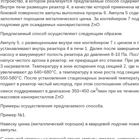
Устройство, в котором реализуется предлагаемый способ содержит
Внутри печи размещен реактор 4, в качестве которой применена кв
боковой поверхности ампулы выполнена прорезь 6. Ампула 5 содер
заполняют порошком металлического цинка. За контейнером 7 по
подложки для осаждаемых нанокристаллов ZnO.
Предлагаемый способ осуществляют следующим образом.
Ампулу 5, с размещенными внутри нее контейнером 7 с цинком и 
устанавливают внутрь реактора 4 в печи 1. Далее после завершен
насосу и вакуумируют полость реактора до давления 8-10 Па. Пос
напуск чистого аргона в реактор, не прекращая его откачки. При 
3 нагревателя. Температуру в зоне испарения под секцией 2, где 
увеличивают до 640÷680°С, а температуру в зоне роста под секцие
550-580°С. После установления стационарных значений температу
подают в реактор чистый кислород, при этом соотношение объемов
3
смеси поддерживают в диапазоне 350÷450 см
/мин при ее течени
массивов нанокристаллов ZnO.
Примеры осуществления предлагаемого способа.
Пример №1.
Навеску цинка (металлический порошок) в кварцевой лодочке пом
ампулы.
С открытой стороны на верхней стенке ампулы имелась широкая щ