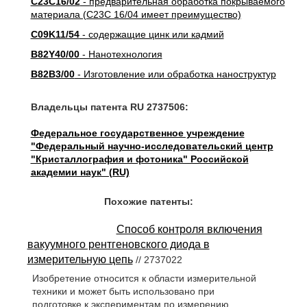
C23C16/02
- предварительная обработка покрываемого
материала (C23C 16/04 имеет преимущество)
C09K11/54
- содержащие цинк или кадмий
B82Y40/00
- Нанотехнология
B82B3/00
- Изготовление или обработка наноструктур
Владельцы патента RU 2737506:
Федеральное государственное учреждение
"Федеральный научно-исследовательский центр
"Кристаллография и фотоника" Российской
академии наук" (RU)
Похожие патенты:
Способ контроля включения
вакуумного рентгеновского диода в
измерительную цепь
// 2737022
Изобретение относится к области измерительной
техники и может быть использовано при
подготовке к экспериментам по измерению