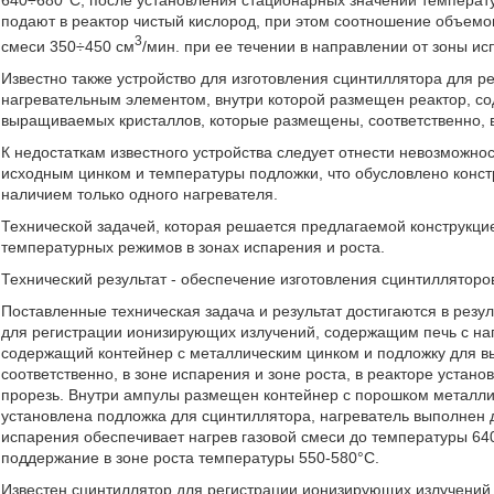
640÷680°С, после установления стационарных значений температу
подают в реактор чистый кислород, при этом соотношение объемов
3
смеси 350÷450 см
/мин. при ее течении в направлении от зоны и
Известно также устройство для изготовления сцинтиллятора для 
нагревательным элементом, внутри которой размещен реактор, с
выращиваемых кристаллов, которые размещены, соответственно, в 
К недостаткам известного устройства следует отнести невозможно
исходным цинком и температуры подложки, что обусловлено конст
наличием только одного нагревателя.
Технической задачей, которая решается предлагаемой конструкци
температурных режимов в зонах испарения и роста.
Технический результат - обеспечение изготовления сцинтиллятор
Поставленные техническая задача и результат достигаются в резуль
для регистрации ионизирующих излучений, содержащим печь с на
содержащий контейнер с металлическим цинком и подложку для 
соответственно, в зоне испарения и зоне роста, в реакторе устан
прорезь. Внутри ампулы размещен контейнер с порошком металлич
установлена подложка для сцинтиллятора, нагреватель выполнен 
испарения обеспечивает нагрев газовой смеси до температуры 64
поддержание в зоне роста температуры 550-580°С.
Известен сцинтиллятор для регистрации ионизирующих излучений