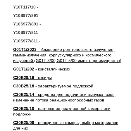
Y10T117/10
-
Y10S977/891
-
Y10S977/891
-
Y10S977/811
-
Y10S977/811
-
G01T1/2023
- Измерение рентгеновского излучения,
гамма-излучения, корпускулярного и космического
излучений (G01T 3/00,G01T 5/00 имеют преимущество)
G01T1/202
- кристаллических
C30B29/16
- оксиды
C30B25/18
- характеризуемое подложкой
C30B25/14
- средства для подачи или выпуска газов;
изменение потока реакционноспособных газов
C30B25/10
- нагревание реакционной камеры или
подложки
C30B25/08
- реакционные камеры; выбор материалов
для них