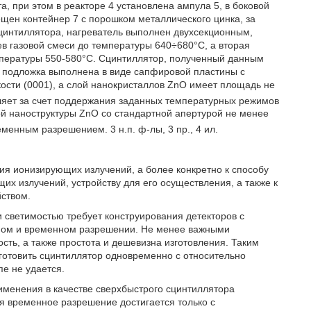
а, при этом в реакторе 4 установлена ампула 5, в боковой
ещен контейнер 7 с порошком металлического цинка, за
сцинтиллятора, нагреватель выполнен двухсекционным,
ев газовой смеси до температуры 640÷680°С, а вторая
мпературы 550-580°С. Сцинтиллятор, полученный данным
м подложка выполнена в виде сапфировой пластины с
ости (0001), а слой нанокристаллов ZnO имеет площадь не
ляет за счет поддержания заданных температурных режимов
ой наноструктуры ZnO со стандартной апертурой не менее
енным разрешением. 3 н.п. ф-лы, 3 пр., 4 ил.
ия ионизирующих излучений, а более конкретно к способу
их излучений, устройству для его осуществления, а также к
йством.
и светимостью требует конструирования детекторов с
нном и временном разрешении. Не менее важными
ть, а также простота и дешевизна изготовления. Таким
готовить сцинтиллятор одновременно с относительно
е не удается.
менения в качестве сверхбыстрого сцинтиллятора
я временное разрешение достигается только с