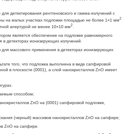
е для детектирования рентгеновского и гамма-излучений с
2
ы на малых участках подложки площадью не более 1×1 мм
2
ртной апертурой не менее 10×10 мм
.
тором является обеспечение на подложке равномерного
я в детекторах ионизирующих излучений.
ов для массового применения в детекторах ионизирующих
льтате того, что подложка выполнена в виде сапфировой
ной в плоскости (0001), а слой нанокристаллов ZnO имеет
гурах.
гаемым способом;
нанокристаллов ZnO на (0001) сапфировой подложке,
ускания (черный) массивов нанокристаллов ZnO на сапфире;
ов ZnO на сапфире.