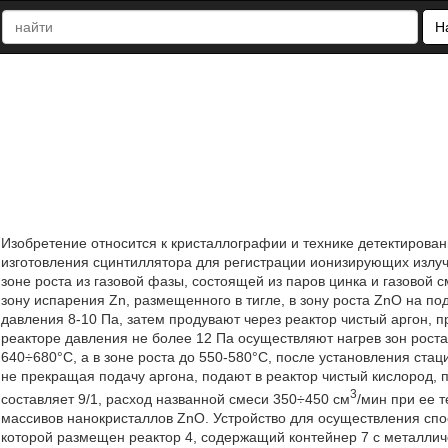
Н
Изобретение относится к кристаллографии и технике детектирова
изготовления сцинтиллятора для регистрации ионизирующих излуч
зоне роста из газовой фазы, состоящей из паров цинка и газовой 
зону испарения Zn, размещенного в тигле, в зону роста ZnO на п
давления 8-10 Па, затем продувают через реактор чистый аргон, 
реакторе давления не более 12 Па осуществляют нагрев зон роста
640÷680°С, а в зоне роста до 550-580°С, после установления ста
не прекращая подачу аргона, подают в реактор чистый кислород, 
3
составляет 9/1, расход названной смеси 350÷450 см
/мин при ее 
массивов нанокристаллов ZnO. Устройство для осуществления спо
которой размещен реактор 4, содержащий контейнер 7 с металли