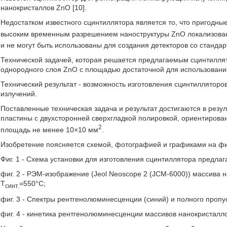
нанокристаллов ZnO [10].
Недостатком известного сцинтиллятора является то, что пригодны
высоким временным разрешением наноструктуры ZnO локализован
и не могут быть использованы для создания детекторов со станда
Технической задачей, которая решается предлагаемым сцинтилля
однородного слоя ZnO с площадью достаточной для использовани
Технический результат - возможность изготовления сцинтиллятор
излучений.
Поставленные техническая задача и результат достигаются в резу
пластины с двухсторонней сверхгладкой полировкой, ориентирован
2
площадь не менее 10×10 мм
.
Изобретение поясняется схемой, фотографией и графиками на фи
Фиг. 1 - Схема установки для изготовления сцинтиллятора предла
фиг. 2 - РЭМ-изображение (Jeol Neoscope 2 (JCM-6000)) массива 
Т
=550°С;
синт.
фиг. 3 - Спектры рентгенолюминесценции (синий) и полного проп
фиг. 4 - кинетика рентгенолюминесценции массивов нанокристалл