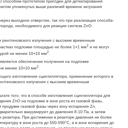
nO способом-прототипом пригоден для детектирования
учетом упомянутых выше различий времени затухания
 через выходное отверстие, так что при реализации способа-
лорода, необходимого для реакции синтеза ZnO:
ия рентгеновского излучения с высоким временным
2
частках подложки площадью не более 1×1 мм
и не могут
2
турой не менее 10×10 мм
.
 является обеспечение получения на подложке
2
 не менее 10×10 мм
.
ющего изготовление сцинтиллятора, применение которого в
ентгеновского излучения с высоким временным
ьтате того, что в способе изготовления сцинтиллятора для
ения ZnO на подложке в зоне роста из газовой фазы,
и продувке газовой фазы через зону испарения Zn,
едварительно вакуумируют до давления 8-10 Па, а затем
е реактора, При достижении в реакторе давления не более
пературу в зоне роста до 550-590°С, а в зоне испарения до