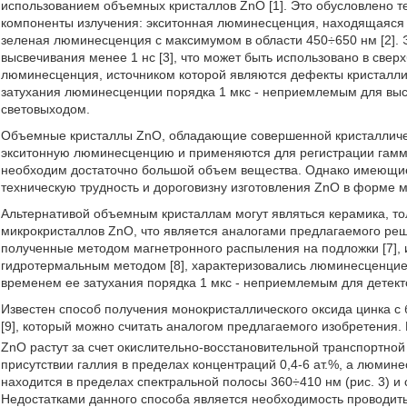
использованием объемных кристаллов ZnO [1]. Это обусловлено те
компоненты излучения: экситонная люминесценция, находящаяся 
зеленая люминесценция с максимумом в области 450÷650 нм [2].
высвечивания менее 1 нс [3], что может быть использовано в све
люминесценция, источником которой являются дефекты кристалли
затухания люминесценции порядка 1 мкс - неприемлемым для выс
световыходом.
Объемные кристаллы ZnO, обладающие совершенной кристалличе
экситонную люминесценцию и применяются для регистрации гамма-
необходим достаточно большой объем вещества. Однако имеющиес
техническую трудность и дороговизну изготовления ZnO в форме 
Альтернативой объемным кристаллам могут являться керамика, то
микрокристаллов ZnO, что является аналогами предлагаемого ре
полученные методом магнетронного распыления на подложки [7],
гидротермальным методом [8], характеризовались люминесценцией
временем ее затухания порядка 1 мкс - неприемлемым для детек
Известен способ получения монокристаллического оксида цинка с
[9], который можно считать аналогом предлагаемого изобретения. 
ZnO растут за счет окислительно-восстановительной транспортной
присутствии галлия в пределах концентраций 0,4-6 ат.%, а люми
находится в пределах спектральной полосы 360÷410 нм (рис. 3) и
Недостатками данного способа является необходимость проводит