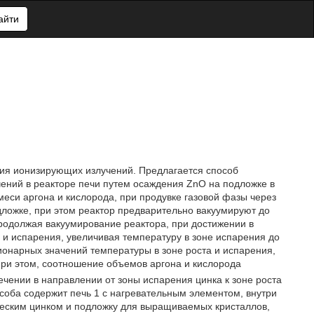
айти
ния ионизирующих излучений. Предлагается способ
ений в реакторе печи путем осаждения ZnO на подложке в
смеси аргона и кислорода, при продувке газовой фазы через
одложке, при этом реактор предварительно вакуумируют до
продолжая вакуумирование реактора, при достижении в
 и испарения, увеличивая температуру в зоне испарения до
ционарных значений температуры в зоне роста и испарения,
при этом, соотношение объемов аргона и кислорода
течении в направлении от зоны испарения цинка к зоне роста
соба содержит печь 1 с нагревательным элементом, внутри
ческим цинком и подложку для выращиваемых кристаллов,