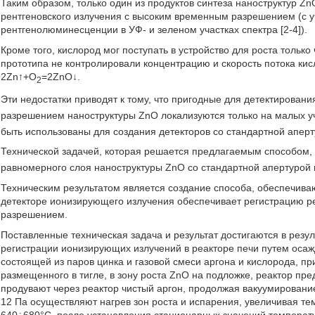
Таким образом, только один из продуктов синтеза наноструктур Z
рентгеновского излучения с высоким временным разрешением (с 
рентгенолюминесценции в УФ- и зеленом участках спектра [2-4]).
Кроме того, кислород мог поступать в устройство для роста только
прототипа не контролировали концентрацию и скорость потока кис
2Zn↑+О
=2ZnO↓.
2
Эти недостатки приводят к тому, что пригодные для детектирован
разрешением наноструктуры ZnO локализуются только на малых у
быть использованы для создания детекторов со стандартной апер
Технической задачей, которая решается предлагаемым способом,
равномерного слоя наноструктуры ZnO со стандартной апертурой
Техническим результатом является создание способа, обеспечива
детекторе ионизирующего излучения обеспечивает регистрацию р
разрешением.
Поставленные техническая задача и результат достигаются в резул
регистрации ионизирующих излучений в реакторе печи путем осажд
состоящей из паров цинка и газовой смеси аргона и кислорода, пр
размещенного в тигле, в зону роста ZnO на подложке, реактор пр
продувают через реактор чистый аргон, продолжая вакуумировани
12 Па осуществляют нагрев зон роста и испарения, увеличивая тем