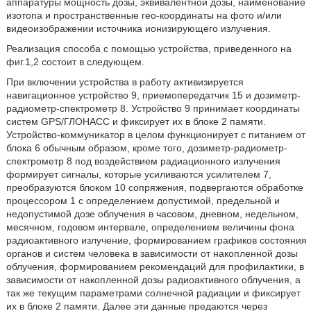
аппаратуры мощность дозы, эквивалентной дозы, наименование
изотопа и пространственные гео-координаты на фото и/или
видеоизображении источника ионизирующего излучения.
Реализация способа с помощью устройства, приведенного на
фиг.1,2 состоит в следующем.
При включении устройства в работу активизируется
навигационное устройство 9, приемопередатчик 15 и дозиметр-
радиометр-спектрометр 8. Устройство 9 принимает координаты
систем GPS/ГЛОНАСС и фиксирует их в блоке 2 памяти.
Устройство-коммуникатор в целом функционирует с питанием от
блока 6 обычным образом, кроме того, дозиметр-радиометр-
спектрометр 8 под воздействием радиационного излучения
формирует сигналы, которые усиливаются усилителем 7,
преобразуются блоком 10 сопряжения, подвергаются обработке
процессором 1 с определением допустимой, предельной и
недопустимой дозе облучения в часовом, дневном, недельном,
месячном, годовом интервале, определением величины фона
радиоактивного излучение, формированием графиков состояния
органов и систем человека в зависимости от накопленной дозы
облучения, формированием рекомендаций для профилактики, в
зависимости от накопленной дозы радиоактивного облучения, а
так же текущим параметрами солнечной радиации и фиксирует
их в блоке 2 памяти. Далее эти данные предаются через