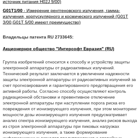
источник питания H02J 9/00)
G01T1/00
- Измерение рентгеновского излучения, гамма-
излучения, корпускулярного и космического излучений (G01T
3/00,G01T 5/00 имеют преимущество)
Владельцы патента RU 2733645:
Акционерное общество "Интерсофт Евразия" (RU)
Группа изобретений относится к способу и устройству защиты
электронной аппаратуры от радиоактивных излучений.
Технический результат заключается в увеличении надежности
защиты электронной аппаратуры от радиоактивных излучений за
счет прогнозирования и гарантированного предотвращения его
активной работы. Согласно способу осуществляют контроль
радиационной обстановки и превентивное отключение
электронной аппаратуры при наступлении порога риска его
повреждения от ионизирующего излучения, при этом мониторинг
мощности дозы ионизирующего излучения предусматривает
анализ спектра ионизирующего излучения, анализ рисков выхода
из строя электронной аппаратуры при пиковых нагрузках
ионизирующего излучения, а также формирование