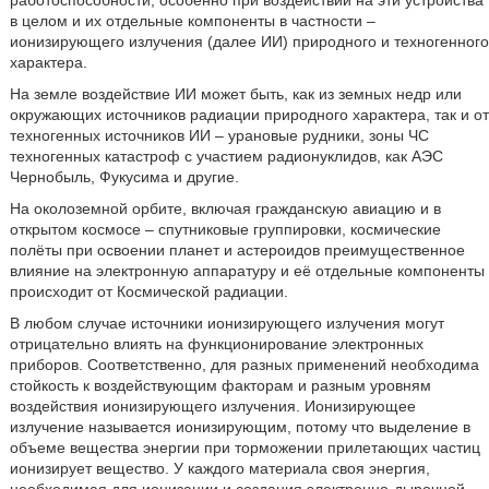
работоспособности, особенно при воздействии на эти устройства
в целом и их отдельные компоненты в частности –
ионизирующего излучения (далее ИИ) природного и техногенного
характера.
На земле воздействие ИИ может быть, как из земных недр или
окружающих источников радиации природного характера, так и от
техногенных источников ИИ – урановые рудники, зоны ЧС
техногенных катастроф с участием радионуклидов, как АЭС
Чернобыль, Фукусима и другие.
На околоземной орбите, включая гражданскую авиацию и в
открытом космосе – спутниковые группировки, космические
полёты при освоении планет и астероидов преимущественное
влияние на электронную аппаратуру и её отдельные компоненты
происходит от Космической радиации.
В любом случае источники ионизирующего излучения могут
отрицательно влиять на функционирование электронных
приборов. Соответственно, для разных применений необходима
стойкость к воздействующим факторам и разным уровням
воздействия ионизирующего излучения. Ионизирующее
излучение называется ионизирующим, потому что выделение в
объеме вещества энергии при торможении прилетающих частиц
ионизирует вещество. У каждого материала своя энергия,