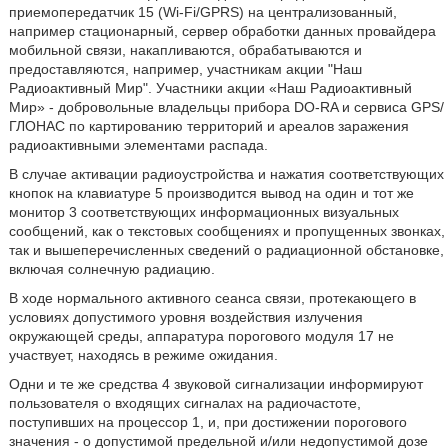
приемопередатчик 15 (Wi-Fi/GPRS) на централизованный,
например стационарный, сервер обработки данных провайдера
мобильной связи, накапливаются, обрабатываются и
предоставляются, например, участникам акции "Наш
Радиоактивный Мир". Участники акции «Наш Радиоактивный
Мир» - добровольные владельцы прибора DO-RA и сервиса GPS/
ГЛОНАС по картированию территорий и ареалов заражения
радиоактивными элементами распада.
В случае активации радиоустройства и нажатия соответствующих
кнопок на клавиатуре 5 производится вывод на один и тот же
монитор 3 соответствующих информационных визуальных
сообщений, как о текстовых сообщениях и пропущенных звонках,
так и вышеперечисленных сведений о радиационной обстановке,
включая солнечную радиацию.
В ходе нормального активного сеанса связи, протекающего в
условиях допустимого уровня воздействия излучения
окружающей среды, аппаратура порогового модуля 17 не
участвует, находясь в режиме ожидания.
Одни и те же средства 4 звуковой сигнализации информируют
пользователя о входящих сигналах на радиочастоте,
поступивших на процессор 1, и, при достижении порогового
значения - о допустимой предельной и/или недопустимой дозе