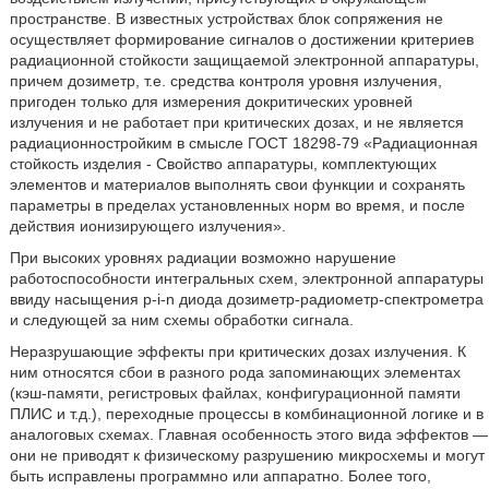
пространстве. В известных устройствах блок сопряжения не
осуществляет формирование сигналов о достижении критериев
радиационной стойкости защищаемой электронной аппаратуры,
причем дозиметр, т.е. средства контроля уровня излучения,
пригоден только для измерения докритических уровней
излучения и не работает при критических дозах, и не является
радиационностройким в смысле ГОСТ 18298-79 «Радиационная
стойкость изделия - Свойство аппаратуры, комплектующих
элементов и материалов выполнять свои функции и сохранять
параметры в пределах установленных норм во время, и после
действия ионизирующего излучения».
При высоких уровнях радиации возможно нарушение
работоспособности интегральных схем, электронной аппаратуры
ввиду насыщения p-i-n диода дозиметр-радиометр-спектрометра
и следующей за ним схемы обработки сигнала.
Неразрушающие эффекты при критических дозах излучения. К
ним относятся сбои в разного рода запоминающих элементах
(кэш-памяти, регистровых файлах, конфигурационной памяти
ПЛИС и т.д.), переходные процессы в комбинационной логике и в
аналоговых схемах. Главная особенность этого вида эффектов —
они не приводят к физическому разрушению микросхемы и могут
быть исправлены программно или аппаратно. Более того,