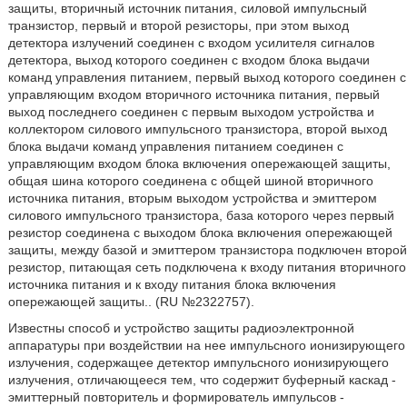
защиты, вторичный источник питания, силовой импульсный
транзистор, первый и второй резисторы, при этом выход
детектора излучений соединен с входом усилителя сигналов
детектора, выход которого соединен с входом блока выдачи
команд управления питанием, первый выход которого соединен с
управляющим входом вторичного источника питания, первый
выход последнего соединен с первым выходом устройства и
коллектором силового импульсного транзистора, второй выход
блока выдачи команд управления питанием соединен с
управляющим входом блока включения опережающей защиты,
общая шина которого соединена с общей шиной вторичного
источника питания, вторым выходом устройства и эмиттером
силового импульсного транзистора, база которого через первый
резистор соединена с выходом блока включения опережающей
защиты, между базой и эмиттером транзистора подключен второй
резистор, питающая сеть подключена к входу питания вторичного
источника питания и к входу питания блока включения
опережающей защиты.. (RU №2322757).
Известны способ и устройство защиты радиоэлектронной
аппаратуры при воздействии на нее импульсного ионизирующего
излучения, содержащее детектор импульсного ионизирующего
излучения, отличающееся тем, что содержит буферный каскад -
эмиттерный повторитель и формирователь импульсов -