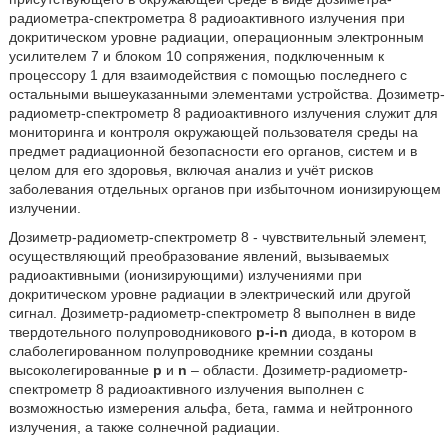
радиометра-спектрометра 8 радиоактивного излучения при
докритическом уровне радиации, операционным электронным
усилителем 7 и блоком 10 сопряжения, подключенным к
процессору 1 для взаимодействия с помощью последнего с
остальными вышеуказанными элементами устройства. Дозиметр-
радиометр-спектрометр 8 радиоактивного излучения служит для
мониторинга и контроля окружающей пользователя среды на
предмет радиационной безопасности его органов, систем и в
целом для его здоровья, включая анализ и учёт рисков
заболевания отдельных органов при избыточном ионизирующем
излучении.
Дозиметр-радиометр-спектрометр 8 - чувствительный элемент,
осуществляющий преобразование явлений, вызываемых
радиоактивными (ионизирующими) излучениями при
докритическом уровне радиации в электрический или другой
сигнал. Дозиметр-радиометр-спектрометр 8 выполнен в виде
твердотельного полупроводникового
p-i-n
диода, в котором в
слаболегированном полупроводнике кремнии созданы
высоколегированные
р
и
n
– области. Дозиметр-радиометр-
спектрометр 8 радиоактивного излучения выполнен с
возможностью измерения альфа, бета, гамма и нейтронного
излучения, а также солнечной радиации.