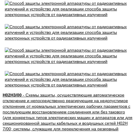
H02H3/00
- Схемы защиты, осуществляющие автоматическое
отключение и непосредственно реагирующие на недопустимое
отклонение от нормальных электрических рабочих параметров с
последующим восстановлением соединения или без такового
(для конкретных типов электрических машин и аппаратов или для
секционированной защиты кабельных и воздушных сетей H02H
7/00; системы, служащие для переключения на резервный