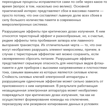
переходные процессы исправляются сами по себе через какое-то
время (вопрос в том, насколько оно велико). Основной
практический интерес представляют сбои в массивах памяти —
просто потому, что они составляют львиную долю всех сбоев в
силу большого количества памяти в современных
микроэлектронных системах.
Разрушающие эффекты при критических дозах излучения. К ним
относятся тиристорный эффект и разнообразные, но, к счастью,
редкие эффекты типа пробивания затвора или лавинного
выгорания транзистора. Их отличительная черта — то, что они
могут необратимо разрушать элемент микросхемы, причем, в
случае с тиристорным эффектом чип можно сохранить, если
своевременно сбросить питание. Разрушающие эффекты
представляют серьезную опасность для некоторых видов флэш-
памяти и для приборов с высокими напряжениями и плотностями
тока, самыми важными из которых являются силовые ключи.
Стойкость силовых ключей электронной аппаратуры к
разрушающим одиночным эффектам может сильно зависеть от
приложенного к ним напряжения. В результате работающая
незащищенная электронная аппаратура может необратимо
повреждаться при критических дозах излучения, так как не
осуществляет формирование команды на отключение,
перезагрузку или резервное копирование данных в условиях