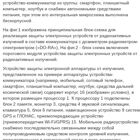
устройство-коммуникатор из группы: смартфон, планшетный
компьютер, ноутбук и снабжен автономными средствами
питания, при этом его интегральная микросхема выполнена
бескорпусной.
На фиг.1 изображена принципиальная блок-схема для
реализации защиты электронных устройств от радиоактивных
излучений в составе коммуникатора с дозиметром-радиометром-
спектрометром («DO-RA»), На фиг.2 - блок схема включения
порогового модуля устройства защиты электронных устройств от
радиоактивных излучений.
Устройство защиты электронной аппаратуры от излучения,
представленное на примере аппаратуры устройства-
коммуникатора (например, мобильный, сотовый телефон,
смартфон, планшетный компьютер, ноутбук, средства дальней
космической связи) содержит корпус 16 (изображен условно), в
котором размещен процессор 1. К процессору 1 подключены
блок 2 памяти, монитор 3, средства 4 звуковой сигнализации,
клавиатура 5, блок 6 питания, навигационное устройство 9 систем
GPS и ГЛОНАС, приемопередающее устройство
(приемопередатчик Wi-Fi/GPRS) 15. Мобильное радиоустройство
снабжено последовательно связанными между собой
полупроводниковым средством контроля уровней излучения,
присутствующего в окружающей среде в виде дозиметра-