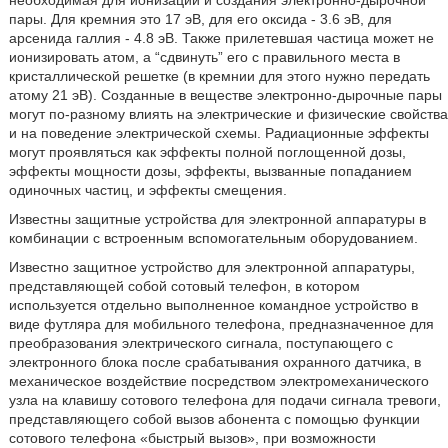
необходимая для ионизации и создания электронно-дырочной
пары. Для кремния это 17 эВ, для его оксида - 3.6 эВ, для
арсенида галлия - 4.8 эВ. Также прилетевшая частица может не
ионизировать атом, а “сдвинуть” его с правильного места в
кристаллической решетке (в кремнии для этого нужно передать
атому 21 эВ). Созданные в веществе электронно-дырочные пары
могут по-разному влиять на электрические и физические свойства
и на поведение электрической схемы. Радиационные эффекты
могут проявляться как эффекты полной поглощенной дозы,
эффекты мощности дозы, эффекты, вызванные попаданием
одиночных частиц, и эффекты смещения.
Известны защитные устройства для электронной аппаратуры в
комбинации с встроенным вспомогательным оборудованием.
Известно защитное устройство для электронной аппаратуры,
представляющей собой сотовый телефон, в котором
используется отдельно выполненное командное устройство в
виде футляра для мобильного телефона, предназначенное для
преобразования электрического сигнала, поступающего с
электронного блока после срабатывания охранного датчика, в
механическое воздействие посредством электромеханического
узла на клавишу сотового телефона для подачи сигнала тревоги,
представляющего собой вызов абонента с помощью функции
сотового телефона «быстрый вызов», при возможности