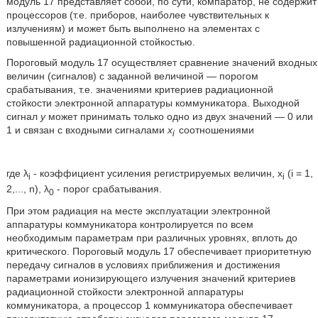
модуль 17 представляет собой, по сути, компаратор, не содержит
процессоров (т.е. приборов, наиболее чувствительных к
излучениям) и может быть выполнено на элементах с
повышенной радиационной стойкостью.
Пороговый модуль 17 осуществляет сравнение значений входных
величин (сигналов) с заданной величиной — порогом
срабатывания, т.е. значениями критериев радиационной
стойкости электронной аппаратуры коммуникатора. Выходной
сигнал
у
может принимать только одно из двух значений — 0 или
1 и связан с входными сигналами
x
соотношениями
i
где λ
- коэффициент усиления регистрируемых величин, x
(i = 1,
i
i
2,..., n), λ
- порог срабатывания.
0
При этом радиация на месте эксплуатации электронной
аппаратуры коммуникатора контролируется по всем
необходимым параметрам при различных уровнях, вплоть до
критического. Пороговый модуль 17 обеспечивает приоритетную
передачу сигналов в условиях приближения и достижения
параметрами ионизирующего излучения значений критериев
радиационной стойкости электронной аппаратуры
коммуникатора, а процессор 1 коммуникатора обеспечивает