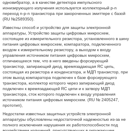
одновибратор, а в качестве детектора импульсного
ионизирующего излучения используется коллекторный р-n
переход n-p-n транзистора при закороченных эмиттере с базой
(RU №2589350).
Известны способ и устройство для защиты электронной
аппаратуры, Устройство защиты цифровых микросхем,
состоящее из измерительного резистора, установленного в шину
питания цифровых микросхем, компаратора, подключенного
входом к измерительному резистору, а выходом к входу
управления источником питания цифровых микросхем,
отличающееся тем, что в него введены форсирующий
транзистор, запирающий диод, времязадающая RC цепь,
состоящая из резистора и конденсатора, и МДП транзистор, при
этом выход компаратора подключен к базе форсирующего
транзистора, коллектор которого через запирающий диод
подключен к времязадающей RC цепи и к затвору МДП
транзистора, сток которого подключен к входу управления
источником питания цифровых микросхем. (RU № 2405247,
прототип),
Недостатки известных защитных устройств электронной
аппаратуры обусловлены недостаточной надежностью из-за не
полного исключения нарушения их работоспособности под
воздействием излучений, присутствующих в окружающем