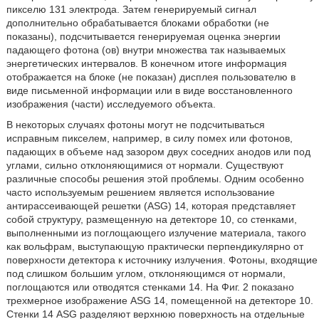
пикселю 131 электрода. Затем генерируемый сигнал
дополнительно обрабатывается блоками обработки (не
показаны), подсчитывается генерируемая оценка энергии
падающего фотона (ов) внутри множества так называемых
энергетических интервалов. В конечном итоге информация
отображается на блоке (не показан) дисплея пользователю в
виде письменной информации или в виде восстановленного
изображения (части) исследуемого объекта.
В некоторых случаях фотоны могут не подсчитываться
исправным пикселем, например, в силу помех или фотонов,
падающих в объеме над зазором двух соседних анодов или под
углами, сильно отклоняющимися от нормали. Существуют
различные способы решения этой проблемы. Одним особенно
часто используемым решением является использование
антирассеивающей решетки (ASG) 14, которая представляет
собой структуру, размещенную на детекторе 10, со стенками,
выполненными из поглощающего излучение материала, такого
как вольфрам, выступающую практически перпендикулярно от
поверхности детектора к источнику излучения. Фотоны, входящие
под слишком большим углом, отклоняющимся от нормали,
поглощаются или отводятся стенками 14. На Фиг. 2 показано
трехмерное изображение ASG 14, помещенной на детекторе 10.
Стенки 14 ASG разделяют верхнюю поверхность на отдельные