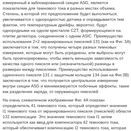
измеренный в заблокированной секции ASG, является
показателем для темнового тока в разных местах объема.
Степень, в которой это предположение будет выполняться,
увеличивается с однородностью датчика и оправдывается тем
фактом, что температурные дрейфы, вероятно, будут
однородными на одном кристалле CZT, формирующемся на
плитке детектора, соединенном с одним ASIC. Преимущество
использования 2×2 экранированных пикселей 131 (как на Фиг. 3A)
заключается в том, что получены четыре разных темновых
измерения, которые могут быть усреднены, или выбросы могут
быть проигнорированы, чтобы иметь меньшую зависимость от
качества одного пикселя или (незначительной) разницы в
размерах между пикселями. Преимущество использования
одиночного пикселя 131 с защитным кольцом 134 (как на Фиг.3В)
заключается в том, что получается центральное измерение
внутри секции ASG и минимизируются побочные эффекты, такие
как разделение заряда, от окружающих пикселей.
На очень схематичном изображении Фиг. 4А показан
определитель 41 темнового тока, который определяет значение
I1 темнового тока от экранированного пикселя (пикселей) области
132 компенсации. Это значение темнового тока I1 затем
используется как ввод для компенсатора 42 темнового тока,
который обеспечивает компенсацию I2 темнового тока, которая