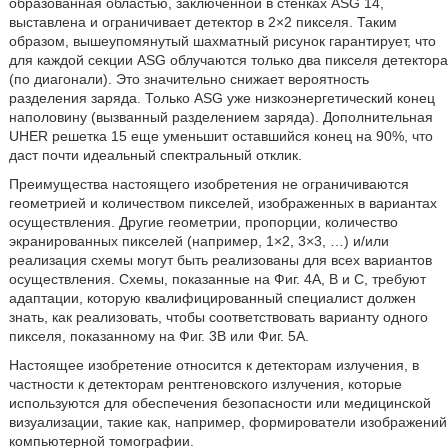
образованная областью, заключенной в стенках ASG 14,
выставлена и ограничивает детектор в 2×2 пикселя. Таким
образом, вышеупомянутый шахматный рисунок гарантирует, что
для каждой секции ASG облучаются только два пикселя детектора
(по диагонали). Это значительно снижает вероятность
разделения заряда. Только ASG уже низкоэнергетический конец
наполовину (вызванный разделением заряда). Дополнительная
UHER решетка 15 еще уменьшит оставшийся конец на 90%, что
даст почти идеальный спектральный отклик.
Преимущества настоящего изобретения не ограничиваются
геометрией и количеством пикселей, изображенных в вариантах
осуществления. Другие геометрии, пропорции, количество
экранированных пикселей (например, 1×2, 3×3, …) и/или
реализация схемы могут быть реализованы для всех вариантов
осуществления. Схемы, показанные на Фиг. 4А, В и С, требуют
адаптации, которую квалифицированный специалист должен
знать, как реализовать, чтобы соответствовать варианту одного
пикселя, показанному на Фиг. 3В или Фиг. 5А.
Настоящее изобретение относится к детекторам излучения, в
частности к детекторам рентгеновского излучения, которые
используются для обеспечения безопасности или медицинской
визуализации, такие как, например, формирователи изображений
компьютерной томографии.