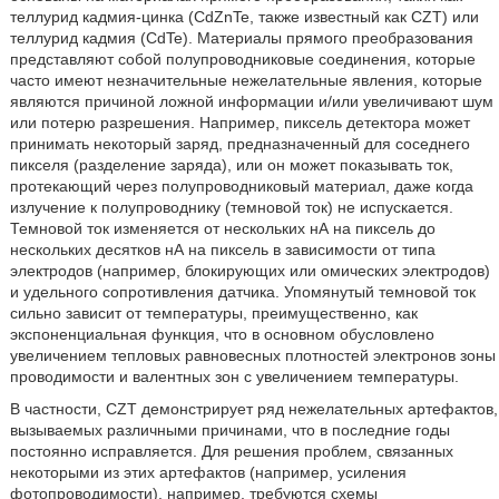
теллурид кадмия-цинка (CdZnTe, также известный как CZT) или
теллурид кадмия (CdTe). Материалы прямого преобразования
представляют собой полупроводниковые соединения, которые
часто имеют незначительные нежелательные явления, которые
являются причиной ложной информации и/или увеличивают шум
или потерю разрешения. Например, пиксель детектора может
принимать некоторый заряд, предназначенный для соседнего
пикселя (разделение заряда), или он может показывать ток,
протекающий через полупроводниковый материал, даже когда
излучение к полупроводнику (темновой ток) не испускается.
Темновой ток изменяется от нескольких нА на пиксель до
нескольких десятков нА на пиксель в зависимости от типа
электродов (например, блокирующих или омических электродов)
и удельного сопротивления датчика. Упомянутый темновой ток
сильно зависит от температуры, преимущественно, как
экспоненциальная функция, что в основном обусловлено
увеличением тепловых равновесных плотностей электронов зоны
проводимости и валентных зон с увеличением температуры.
В частности, CZT демонстрирует ряд нежелательных артефактов,
вызываемых различными причинами, что в последние годы
постоянно исправляется. Для решения проблем, связанных
некоторыми из этих артефактов (например, усиления
фотопроводимости), например, требуются схемы