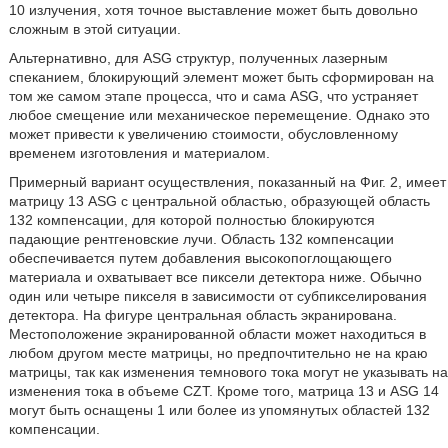
10 излучения, хотя точное выставление может быть довольно
сложным в этой ситуации.
Альтернативно, для ASG структур, полученных лазерным
спеканием, блокирующий элемент может быть сформирован на
том же самом этапе процесса, что и сама ASG, что устраняет
любое смещение или механическое перемещение. Однако это
может привести к увеличению стоимости, обусловленному
временем изготовления и материалом.
Примерный вариант осуществления, показанный на Фиг. 2, имеет
матрицу 13 ASG с центральной областью, образующей область
132 компенсации, для которой полностью блокируются
падающие рентгеновские лучи. Область 132 компенсации
обеспечивается путем добавления высокопоглощающего
материала и охватывает все пиксели детектора ниже. Обычно
один или четыре пикселя в зависимости от субпикселирования
детектора. На фигуре центральная область экранирована.
Местоположение экранированной области может находиться в
любом другом месте матрицы, но предпочтительно не на краю
матрицы, так как изменения темнового тока могут не указывать на
изменения тока в объеме CZT. Кроме того, матрица 13 и ASG 14
могут быть оснащены 1 или более из упомянутых областей 132
компенсации.