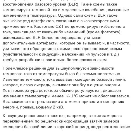
восстановления базового уровня (BLR). Такие схемы также
компенсируют темновой ток и медленные колебания, вызванные
изменениями температуры. Однако сами схемы BLR также
вызывают ряд артефактов, связанных с высокоскоростными
применениями. Как только CZT не демонстрирует избыточного
тока, зависящего от каких-либо изменений (кроме фототока),
использование BLR более не оправдано, учитывая
дополнительные артефакты, которые он вызывает, и, в частности,
учитывая, что обращение с такими несовершенствами схемы
(чувствительности к индукции, наложению импульсов и т. д.)
требует разработки значительно более сложных схем.
Приемлемое решение для вышеупомянутой зависимости
темнового тока от температуры было бы весьма желательно.
Изменение темнового тока вызывает смещение базовой линии,
которое, в свою очередь, вызывает ошибку в оценке энергии.
Хотя температура детектора обычно регулируется, диапазон
изменения температуры менее +/- 1°C может не обеспечиваться.
В зависимости от реализации это может привести к смещению
энергии, превышающему 2 кэВ.
К текущим решениям относятся, например, взятие замеров с
переключением по решетке: синхронизация взятия замеров
смещения базовой линии в короткий период, когда рентгеновские