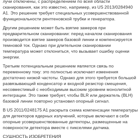
лучи отключены, с распределением по всей области
сканирования, как это известно, например, из US 2013/0284940
A1. Это решение требует специальных усовершенствованной
функциональности рентгеновской трубки и генератора.
Другим решением может быть взятие замеров при
предварительном сканировании: перед началом сканирования
производится взятие замеров базовой линии и компенсируется
темновой ток. Однако при длительном сканировании
температура может отклониться, что вызывает ошибку оценки
энергии.
Третьим потенциальным решением является связь по
переменному току: это полностью исключает изменения
достаточно низкой частоты. Однако для этого требуется большой
развязывающий конденсатор и входной резистор смещения,
несовместимый с необходимым высоким уровнем монолитной
интеграции. Это также требует, чтобы BLR или держатель (BLH)
базовой линии повторно установил опорный сигнал.
В US 2011/0248175 A1 раскрыта схема компенсации температуры
для детекторов ядерных излучений, которые включают в себя
опорные усовершенствованные детекторы, размещенные на
поверхности детектора вместе с пикселями датчика.
СУЩНОСТЬ ИЗОБРЕТЕНИЯ