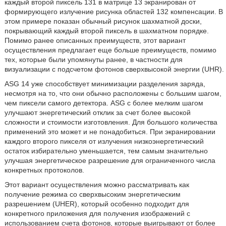
каждый второй пиксель 131 в матрице 13 экранирован от
формирующего излучение рисунка областей 132 компенсации. В
этом примере показан обычный рисунок шахматной доски,
покрывающий каждый второй пиксель в шахматном порядке.
Помимо ранее описанных преимуществ, этот вариант
осуществления предлагает еще больше преимуществ, помимо
тех, которые были упомянуты ранее, в частности для
визуализации с подсчетом фотонов сверхвысокой энергии (UHR).
ASG 14 уже способствует минимизации разделения заряда,
несмотря на то, что они обычно расположены с большим шагом,
чем пиксели самого детектора. ASG с более мелким шагом
улучшают энергетический отклик за счет более высокой
сложности и стоимости изготовления. Для большого количества
применений это может и не понадобиться. При экранировании
каждого второго пикселя от излучения низкоэнергетический
остаток избирательно уменьшается, тем самым значительно
улучшая энергетическое разрешение для ограниченного числа
конкретных протоколов.
Этот вариант осуществления можно рассматривать как
получение режима со сверхвысоким энергетическим
разрешением (UHER), который особенно подходит для
конкретного приложения для получения изображений с
использованием счета фотонов, которые выигрывают от более