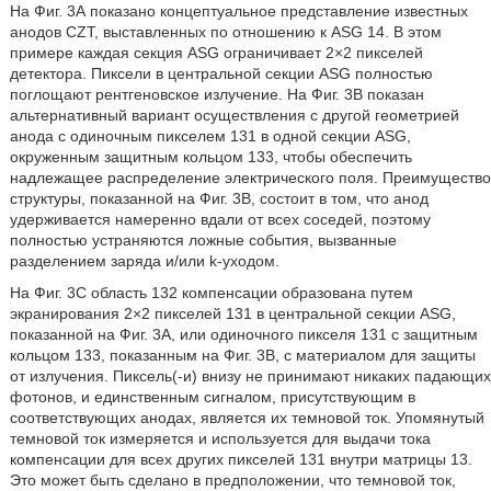
На Фиг. 3А показано концептуальное представление известных
анодов CZT, выставленных по отношению к ASG 14. В этом
примере каждая секция ASG ограничивает 2×2 пикселей
детектора. Пиксели в центральной секции ASG полностью
поглощают рентгеновское излучение. На Фиг. 3В показан
альтернативный вариант осуществления с другой геометрией
анода с одиночным пикселем 131 в одной секции ASG,
окруженным защитным кольцом 133, чтобы обеспечить
надлежащее распределение электрического поля. Преимущество
структуры, показанной на Фиг. 3B, состоит в том, что анод
удерживается намеренно вдали от всех соседей, поэтому
полностью устраняются ложные события, вызванные
разделением заряда и/или k-уходом.
На Фиг. 3С область 132 компенсации образована путем
экранирования 2×2 пикселей 131 в центральной секции ASG,
показанной на Фиг. 3A, или одиночного пикселя 131 с защитным
кольцом 133, показанным на Фиг. 3B, с материалом для защиты
от излучения. Пиксель(-и) внизу не принимают никаких падающих
фотонов, и единственным сигналом, присутствующим в
соответствующих анодах, является их темновой ток. Упомянутый
темновой ток измеряется и используется для выдачи тока
компенсации для всех других пикселей 131 внутри матрицы 13.
Это может быть сделано в предположении, что темновой ток,