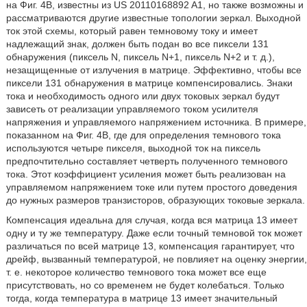
на Фиг. 4B, известны из US 20110168892 A1, но также возможны и
рассматриваются другие известные топологии зеркал. Выходной
ток этой схемы, который равен темновому току и имеет
надлежащий знак, должен быть подан во все пиксели 131
обнаружения (пиксель N, пиксель N+1, пиксель N+2 и т. д.),
незащищенные от излучения в матрице. Эффективно, чтобы все
пиксели 131 обнаружения в матрице компенсировались. Знаки
тока и необходимость одного или двух токовых зеркал будут
зависеть от реализации управляемого током усилителя
напряжения и управляемого напряжением источника. В примере,
показанном на Фиг. 4В, где для определения темнового тока
используются четыре пикселя, выходной ток на пиксель
предпочтительно составляет четверть полученного темнового
тока. Этот коэффициент усиления может быть реализован на
управляемом напряжением токе или путем простого доведения
до нужных размеров транзисторов, образующих токовые зеркала.
Компенсация идеальна для случая, когда вся матрица 13 имеет
одну и ту же температуру. Даже если точный темновой ток может
различаться по всей матрице 13, компенсация гарантирует, что
дрейф, вызванный температурой, не повлияет на оценку энергии,
т. е. некоторое количество темнового тока может все еще
присутствовать, но со временем не будет колебаться. Только
тогда, когда температура в матрице 13 имеет значительный