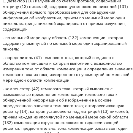
1. Детектор (10) излучения со счетом фотонов, содержащий
матрицу (13) пикселей, содержащую множество пикселей (131)
обнаружения прямого преобразования для обнаружения
информации об изображении, причем по меньшей мере один
пиксель матрицы пикселей экранирован от приема излучения,
содержащий
- по меньшей мере одну область (132) компенсации, которая
содержит упомянутый по меньшей мере один экранированный
пиксель;
- определитель (41) темнового тока, который соединен с
областью компенсации и который выполнен с возможностью
измерения тока от области компенсации и определения значения
темнового тока из тока, измеренного от упомянутой по меньшей
мере одной области компенсации;
- компенсатор (42) темнового тока, который выполнен с
возможностью применения компенсации темнового тока к
обнаруженной информации об изображении на основе
определенного значения темнового тока; антирассеивающую
решетку (14), которая установлена над матрицей (13) пикселей,
причем каждая из упомянутой по меньшей мере одной области
(132) компенсации окружена стенками антирассеивающей
решетки, предпочтительно, зона компенсации охватывает один