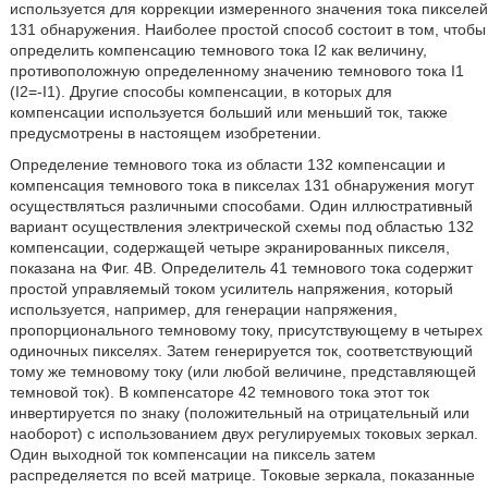
используется для коррекции измеренного значения тока пикселей
131 обнаружения. Наиболее простой способ состоит в том, чтобы
определить компенсацию темнового тока I2 как величину,
противоположную определенному значению темнового тока I1
(I2=-I1). Другие способы компенсации, в которых для
компенсации используется больший или меньший ток, также
предусмотрены в настоящем изобретении.
Определение темнового тока из области 132 компенсации и
компенсация темнового тока в пикселах 131 обнаружения могут
осуществляться различными способами. Один иллюстративный
вариант осуществления электрической схемы под областью 132
компенсации, содержащей четыре экранированных пикселя,
показана на Фиг. 4В. Определитель 41 темнового тока содержит
простой управляемый током усилитель напряжения, который
используется, например, для генерации напряжения,
пропорционального темновому току, присутствующему в четырех
одиночных пикселях. Затем генерируется ток, соответствующий
тому же темновому току (или любой величине, представляющей
темновой ток). В компенсаторе 42 темнового тока этот ток
инвертируется по знаку (положительный на отрицательный или
наоборот) с использованием двух регулируемых токовых зеркал.
Один выходной ток компенсации на пиксель затем
распределяется по всей матрице. Токовые зеркала, показанные