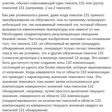
участки, обычно охватывающий один пиксель 131 или группу
пикселей 131 (например, 2 на 2 пикселя).
Как уже упоминалось ранее, даже когда пиксели 131 прямого
преобразования не облучаются, они по-прежнему генерируют
небольшой ток, так называемый темновой ток, который обычно
вызывается изменениями температуры или зависит от них.
Необходимо скорректировать результирующее смещение
базовой линии. Настоящее изобретение основано на понимании
того, что пиксель 132, не облучаемый во время процедуры
обнаружения излучения, генерирует только сигнал темнового
тока в тех же условиях, что и другие облученные пиксели 131
(«пиксели детектора») в матрице пикселей 13 анода. Это может
быть достигнуто путем создания зоны 132 компенсации,
состоящей из одного или более пикселей, которые экранированы
от излучения. Когда измеряется ток от области 132 компенсации,
это приводит к характерному значению темнового тока. Это
значение темнового тока может затем использоваться для
компенсации измеренного значения тока пикселов 131
обнаружения, например, путем простого вычитания текущего
значения, измеренного из области 132 компенсации
(скорректированного на количество пикселей в области 132
компенсации) из измеренного текущего значения каждого из
пикселей 131 обнаружения.