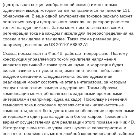
(центральная секция изображенной схемы) имеет только
одиночный выход, который затем направляется на пиксели 131
обнаружения. В еще одной альтернативе токовое зеркало может
оставаться внутри центрального пикселя, но распространяется
только на один пиксель. Затем может использоваться схема
регенерации тока на каждом пикселе для перераспределения на
соседа и так далее и так далее. Такая схема регенерации,
например, известна из US 20110168892 A1.
Схема, показанная на Фиг. 4B, работает непрерывно. Поэтому
конструкция управляемого током усилителя напряжения
является критичной с точки зрения шума, и коррекция будет
сильно зависеть от усилителя, имеющего очень небольшое
входное смещение. Следовательно, более адекватная
реализация может состоять из этапа интегратора, за которым
следует этап взятия замера и удержания. Таким образом,
компенсация может обновляться с заданными временными
интервалами (например, одна на кадр). Поскольку изменения
темнового тока в основном проявляются как низкочастотные
компоненты, может быть достаточным обновление с временными
интервалами один раз на один или более кадров. Примерный
вариант осуществления для реализации этого показан на Фиг. 4D.
Интегратор значительно улучшает шумовые характеристики и
позволяет реализовать метод двойной коррелированной выборки