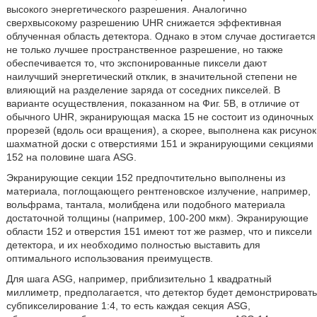
высокого энергетического разрешения. Аналогично
сверхвысокому разрешению UHR снижается эффективная
облученная область детектора. Однако в этом случае достигается
не только лучшее пространственное разрешение, но также
обеспечивается то, что экспонированные пиксели дают
наилучший энергетический отклик, в значительной степени не
влияющий на разделение заряда от соседних пикселей. В
варианте осуществления, показанном на Фиг. 5В, в отличие от
обычного UHR, экранирующая маска 15 не состоит из одиночных
прорезей (вдоль оси вращения), а скорее, выполнена как рисунок
шахматной доски с отверстиями 151 и экранирующими секциями
152 на половине шага ASG.
Экранирующие секции 152 предпочтительно выполнены из
материала, поглощающего рентгеновское излучение, например,
вольфрама, тантала, молибдена или подобного материала
достаточной толщины (например, 100-200 мкм). Экранирующие
области 152 и отверстия 151 имеют тот же размер, что и пиксели
детектора, и их необходимо полностью выставить для
оптимального использования преимуществ.
Для шага ASG, например, приблизительно 1 квадратный
миллиметр, предполагается, что детектор будет демонстрировать
субпикселирование 1:4, то есть каждая секция ASG,