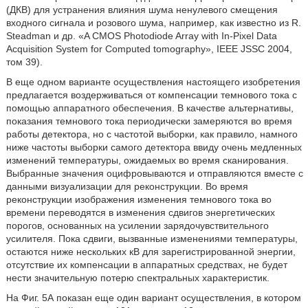
(ДКВ) для устранения влияния шума ненулевого смещения
входного сигнала и розового шума, например, как известно из R.
Steadman и др. «A CMOS Photodiode Array with In-Pixel Data
Acquisition System for Computed tomography», IEEE JSSC 2004,
том 39).
В еще одном варианте осуществления настоящего изобретения
предлагается воздерживаться от компенсации темнового тока с
помощью аппаратного обеспечения. В качестве альтернативы,
показания темнового тока периодически замеряются во время
работы детектора, но с частотой выборки, как правило, намного
ниже частоты выборки самого детектора ввиду очень медленных
изменений температуры, ожидаемых во время сканирования.
Выбранные значения оцифровываются и отправляются вместе с
данными визуализации для реконструкции. Во время
реконструкции изображения изменения темнового тока во
времени переводятся в изменения сдвигов энергетических
порогов, основанных на усилении зарядочувствительного
усилителя. Пока сдвиги, вызванные изменениями температуры,
остаются ниже нескольких кВ для зарегистрированной энергии,
отсутствие их компенсации в аппаратных средствах, не будет
нести значительную потерю спектральных характеристик.
На Фиг. 5А показан еще один вариант осуществления, в котором