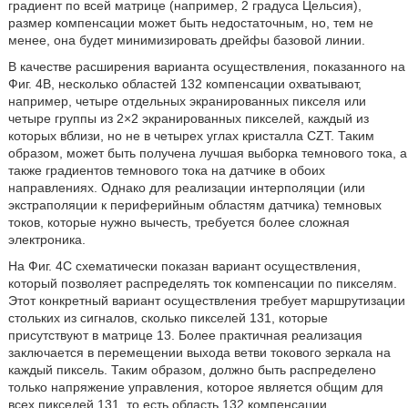
градиент по всей матрице (например, 2 градуса Цельсия),
размер компенсации может быть недостаточным, но, тем не
менее, она будет минимизировать дрейфы базовой линии.
В качестве расширения варианта осуществления, показанного на
Фиг. 4В, несколько областей 132 компенсации охватывают,
например, четыре отдельных экранированных пикселя или
четыре группы из 2×2 экранированных пикселей, каждый из
которых вблизи, но не в четырех углах кристалла CZT. Таким
образом, может быть получена лучшая выборка темнового тока, а
также градиентов темнового тока на датчике в обоих
направлениях. Однако для реализации интерполяции (или
экстраполяции к периферийным областям датчика) темновых
токов, которые нужно вычесть, требуется более сложная
электроника.
На Фиг. 4С схематически показан вариант осуществления,
который позволяет распределять ток компенсации по пикселям.
Этот конкретный вариант осуществления требует маршрутизации
стольких из сигналов, сколько пикселей 131, которые
присутствуют в матрице 13. Более практичная реализация
заключается в перемещении выхода ветви токового зеркала на
каждый пиксель. Таким образом, должно быть распределено
только напряжение управления, которое является общим для
всех пикселей 131, то есть область 132 компенсации