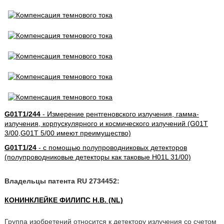
G01T1/244
- Измерение рентгеновского излучения, гамма-
излучения, корпускулярного и космического излучений (G01T
3/00,G01T 5/00 имеют преимущество)
G01T1/24
- с помощью полупроводниковых детекторов
(полупроводниковые детекторы как таковые H01L 31/00)
Владельцы патента RU 2734452:
КОНИНКЛЕЙКЕ ФИЛИПС Н.В. (NL)
Группа изобретений относится к детектору излучения со счетом