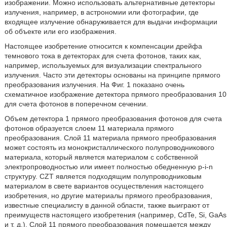
изображении. Можно использовать альтернативные детекторы
излучения, например, в астрономии или фотографии, где
входящее излучение обнаруживается для выдачи информации
об объекте или его изображения.
Настоящее изобретение относится к компенсации дрейфа
темнового тока в детекторах для счета фотонов, таких как,
например, используемых для визуализации спектрального
излучения. Часто эти детекторы основаны на принципе прямого
преобразования излучения. На Фиг. 1 показано очень
схематичное изображение детектора прямого преобразования 10
для счета фотонов в поперечном сечении.
Объем детектора 1 прямого преобразования фотонов для счета
фотонов образуется слоем 11 материала прямого
преобразования. Слой 11 материала прямого преобразования
может состоять из монокристаллического полупроводникового
материала, который является материалом с собственной
электропроводностью или имеет полностью обедненную p-i-n
структуру. CZT является подходящим полупроводниковым
материалом в свете вариантов осуществления настоящего
изобретения, но другие материалы прямого преобразования,
известные специалисту в данной области, также выиграют от
преимуществ настоящего изобретения (например, CdTe, Si, GaAs
и т. д.). Слой 11 прямого преобразования помещается между