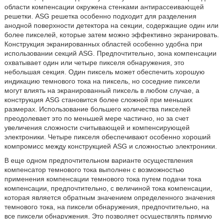
области компенсации окружена стенками антирассеивающей
решетки. ASG решетка особенно подходит для разделения
анодной поверхности детектора на секции, содержащие один или
более пикселей, которые затем можно эффективно экранировать.
Конструкция экранированных областей особенно удобна при
использовании секций ASG. Предпочтительно, зона компенсации
охватывает один или четыре пикселя обнаружения, это
небольшая секция. Один пиксель может обеспечить хорошую
индикацию темнового тока на пиксель, но соседние пиксели
могут влиять на экранированный пиксель в любом случае, а
конструкция ASG становится более сложной при меньших
размерах. Использование большего количества пикселей
преодолевает это по меньшей мере частично, но за счет
увеличения сложности считывающей и компенсирующей
электроники. Четыре пикселя обеспечивают особенно хороший
компромисс между конструкцией ASG и сложностью электроники.
В еще одном предпочтительном варианте осуществления
компенсатор темнового тока выполнен с возможностью
применения компенсации темнового тока путем подачи тока
компенсации, предпочтительно, с величиной тока компенсации,
которая является обратным значением определенного значения
темнового тока, на пиксели обнаружения, предпочтительно, на
все пиксели обнаружения. Это позволяет осуществлять прямую