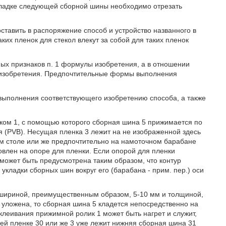
кладке следующей сборной шины необходимо отрезать
ставить в распоряжение способ и устройство названного в
ких пленок для стекол влекут за собой для таких пленок
ых признаков п. 1 формулы изобретения, а в отношении
ы изобретения. Предпочтительные формы выполнения
полнения соответствующего изобретению способа, а также
иком 1, с помощью которого сборная шина 5 прижимается по
 (PVB). Несущая пленка 3 лежит на не изображенной здесь
ом столе или же предпочтительно на намоточном барабане
новлен на опоре для пленки. Если опорой для пленки
у может быть предусмотрена таким образом, что контур
кладки сборных шин вокруг его (барабана - прим. пер.) оси
 шириной, преимущественным образом, 5-10 мм и толщиной,
е уложена, то сборная шина 5 кладется непосредственно на
клеивания прижимной ролик 1 может быть нагрет и служит,
ей пленке 30 или же 3 уже лежит нижняя сборная шина 31