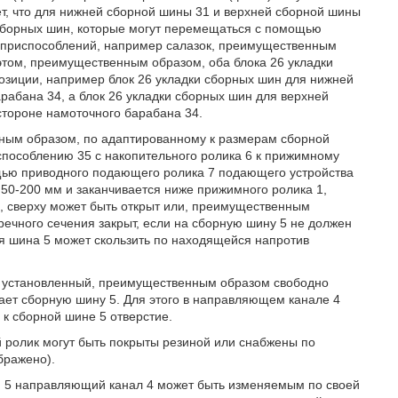
ет, что для нижней сборной шины 31 и верхней сборной шины
 сборных шин, которые могут перемещаться с помощью
 приспособлений, например салазок, преимущественным
этом, преимущественным образом, оба блока 26 укладки
озиции, например блок 26 укладки сборных шин для нижней
рабана 34, а блок 26 укладки сборных шин для верхней
стороне намоточного барабана 34.
ным образом, по адаптированному к размерам сборной
особлению 35 с накопительного ролика 6 к прижимному
щью приводного подающего ролика 7 подающего устройства
 50-200 мм и заканчивается ниже прижимного ролика 1,
, сверху может быть открыт или, преимущественным
ечного сечения закрыт, если на сборную шину 5 не должен
я шина 5 может скользить по находящейся напротив
, установленный, преимущественным образом свободно
ает сборную шину 5. Для этого в направляющем канале 4
к сборной шине 5 отверстие.
й ролик могут быть покрыты резиной или снабжены по
бражено).
н 5 направляющий канал 4 может быть изменяемым по своей