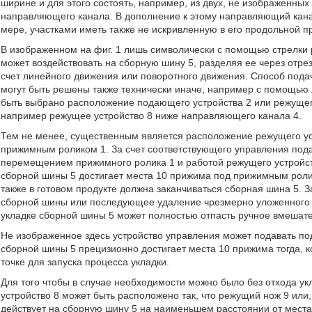
ширине и для этого состоять, например, из двух, не изображенны
направляющего канала. В дополнение к этому направляющий канал
мере, участками иметь также не искривленную в его продольной п
В изображенном на фиг. 1 лишь символически с помощью стрелки 
может воздействовать на сборную шину 5, разделяя ее через отре
счет линейного движения или поворотного движения. Способ пода
могут быть решены также технически иначе, например с помощью 
быть выбрано расположение подающего устройства 2 или режущег
например режущее устройство 8 ниже направляющего канала 4.
Тем не менее, существенным является расположение режущего ус
прижимным роликом 1. За счет соответствующего управления под
перемещением прижимного ролика 1 и работой режущего устройств
сборной шины 5 достигает места 10 прижима под прижимным ролико
также в готовом продукте должна заканчиваться сборная шина 5. 
сборной шины или последующее удаление чрезмерно уложенного м
укладке сборной шины 5 может полностью отпасть ручное вмешате
Не изображенное здесь устройство управления может подавать по
сборной шины 5 прецизионно достигает места 10 прижима тогда, 
точке для запуска процесса укладки.
Для того чтобы в случае необходимости можно было без отхода у
устройство 8 может быть расположено так, что режущий нож 9 или
действует на сборную шину 5 на наименьшем расстоянии от мест