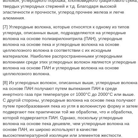
волокон, углеродного порошка, хлопковидного графитового сукна,
твердых углеродных стержней и т.д. Благодаря высокой
эластичности и прочности, углерод прочнее железа и легче
алюминия.
[7] Углеродные волокна, которые относятся к одному из типов
углерода, описанных выше, подразделяются на углеродные
волокна на основе полиакрилонитрила (ПАН), углеродные
волокна на основе пека и углеродные волокна на основе
целлюлозного волокна в соответствии с их исходным
материалом. Наиболее распространенными углеродными
волокнами среди этих углеродных волокон являются углеродные
волокна на основе ПАН и углеродные волокна на основе
целлюлозного волокна.
[8] Из углеродных волокон, описанных выше, углеродные волокна
на основе ПАН получают путем выпекания ПАН в среде
инертного газа при температуре от 1000°С до 2000°С или выше.
С другой стороны, углеродные волокна на основе пека получают
путем преобразования пека из угля в волокнистую форму и затем
подвергают пек практически той же обработке, что и обработка,
которой подвергается ПАН. Однако, поскольку углеродные
волокна на основе пека дешевле, чем углеродные волокна на
основе ПАН, их широко используют в качестве
высокотемпературной изоляции или элементов жесткости.