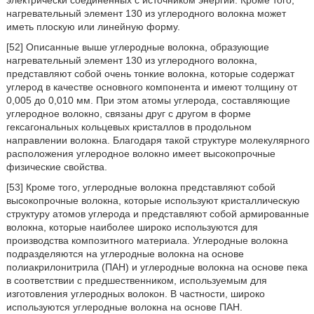
электрически соединенных с источником энергии. Кроме того,
нагревательный элемент 130 из углеродного волокна может
иметь плоскую или линейную форму.
[52] Описанные выше углеродные волокна, образующие
нагревательный элемент 130 из углеродного волокна,
представляют собой очень тонкие волокна, которые содержат
углерод в качестве основного компонента и имеют толщину от
0,005 до 0,010 мм. При этом атомы углерода, составляющие
углеродное волокно, связаны друг с другом в форме
гексагональных кольцевых кристаллов в продольном
направлении волокна. Благодаря такой структуре молекулярного
расположения углеродное волокно имеет высокопрочные
физические свойства.
[53] Кроме того, углеродные волокна представляют собой
высокопрочные волокна, которые используют кристаллическую
структуру атомов углерода и представляют собой армированные
волокна, которые наиболее широко используются для
производства композитного материала. Углеродные волокна
подразделяются на углеродные волокна на основе
полиакрилонитрила (ПАН) и углеродные волокна на основе пека
в соответствии с предшественником, используемым для
изготовления углеродных волокон. В частности, широко
используются углеродные волокна на основе ПАН.