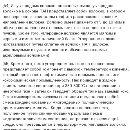
[54] Из углеродных волокон, описанных выше, углеродное
волокно на основе ПАН представляет собой волокно, в котором
несовершенные кристаллы графита расположены в осевом
направлении волокна. Волокно имеет диаметр от 5 до 10 мкм и
обычно составлено из от нескольких тысяч до десятков тысяч
пучков. Кроме того, углеродное волокно является мягким и
черным и имеет металлический блеск. Углеродное волокно
изготавливают путем сплетения волокон ПАН (волокон,
используемых в пучках и тканях и обычно называемых
акриловыми волокнами).
[55] Кроме того, пек в углеродном волокне на основе пека
представляет собой компонент с высокой температурой кипения,
который производят нефтехимическая промышленность или
коксохимическая промышленность. Пек приводят в жидкое
кристаллическое состояние при 350-500°С при нагревании в
инертном газе и затем он твердеет, образуя так называемый кокс.
Пек в жидкокристаллическом состоянии представляет собой
смесь конденсированных многоядерных полициклических
ароматических молекул. Когда волокно на основе пека,
полученное путем спиннингования расплава пека в
жидкокристаллическом состоянии, нагревают в окисляющей
среде, оно превращается в нерастворимое, неплавкое волокно,
называемое окисленным волокном.