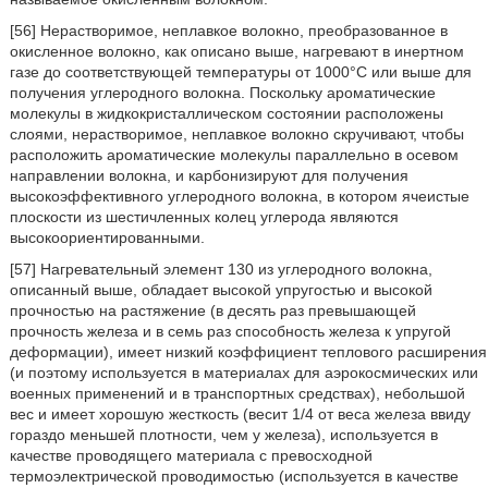
[56] Нерастворимое, неплавкое волокно, преобразованное в
окисленное волокно, как описано выше, нагревают в инертном
газе до соответствующей температуры от 1000°С или выше для
получения углеродного волокна. Поскольку ароматические
молекулы в жидкокристаллическом состоянии расположены
слоями, нерастворимое, неплавкое волокно скручивают, чтобы
расположить ароматические молекулы параллельно в осевом
направлении волокна, и карбонизируют для получения
высокоэффективного углеродного волокна, в котором ячеистые
плоскости из шестичленных колец углерода являются
высокоориентированными.
[57] Нагревательный элемент 130 из углеродного волокна,
описанный выше, обладает высокой упругостью и высокой
прочностью на растяжение (в десять раз превышающей
прочность железа и в семь раз способность железа к упругой
деформации), имеет низкий коэффициент теплового расширения
(и поэтому используется в материалах для аэрокосмических или
военных применений и в транспортных средствах), небольшой
вес и имеет хорошую жесткость (весит 1/4 от веса железа ввиду
гораздо меньшей плотности, чем у железа), используется в
качестве проводящего материала с превосходной
термоэлектрической проводимостью (используется в качестве