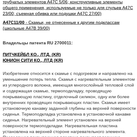
трубчатых элементов A47C 5/06; конструктивные элементы
общего применения, используемые не только для стульев A47C
23/00; съемная обивка или подушки A47C 27/00)
A47C11/00
- Скамьи, не отнесенные к другим подклассам
(школьные A47B 39/00)
Владельцы патента RU 2700011:
ПИТЧКЕЙБЛ КО., ЛТД. (KR)
ЮНИОН СИТИ КО., ЛТД (KR)
Изобретение относится к скамье с подогревом и направлено на
уменьшение потерь тепла. Скамья с нагревательным элементом
из углеродного волокна, имеющая многослойный тепловой слой
и содержащая скамью, термоподкладку, проводящую
покрывающую пластину, отделочный силикон, одну или более
внутренних проводящих покрывающих пластин. Скамья имеет
установочную канавку заданной глубины на верхней поверхности
сиденья. Термоподкладка установлена в установочной канавке
сиденья. Нагревательный элемент установлен на верхней
поверхности термоподкладки. Нагревательная пластина
установлена на верхней стороне нагревательного элемента.