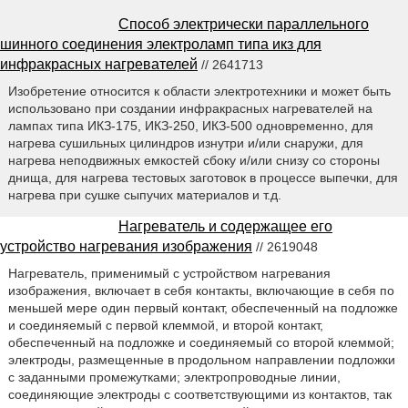
Способ электрически параллельного
шинного соединения электроламп типа икз для
инфракрасных нагревателей
// 2641713
Изобретение относится к области электротехники и может быть
использовано при создании инфракрасных нагревателей на
лампах типа ИКЗ-175, ИКЗ-250, ИКЗ-500 одновременно, для
нагрева сушильных цилиндров изнутри и/или снаружи, для
нагрева неподвижных емкостей сбоку и/или снизу со стороны
днища, для нагрева тестовых заготовок в процессе выпечки, для
нагрева при сушке сыпучих материалов и т.д.
Нагреватель и содержащее его
устройство нагревания изображения
// 2619048
Нагреватель, применимый с устройством нагревания
изображения, включает в себя контакты, включающие в себя по
меньшей мере один первый контакт, обеспеченный на подложке
и соединяемый с первой клеммой, и второй контакт,
обеспеченный на подложке и соединяемый со второй клеммой;
электроды, размещенные в продольном направлении подложки
с заданными промежутками; электропроводные линии,
соединяющие электроды с соответствующими из контактов, так