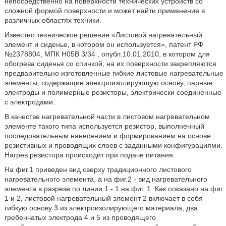
непосредственно на поверхности технических устройств со
сложной формой поверхности и может найти применение в
различных областях техники.
Известно техническое решение «Листовой нагревательный
элемент и сиденье, в котором он используется», патент РФ
№2378804, МПК H05B 3/34 , опубл.10.01.2010, в котором для
обогрева сиденья со спинкой, на их поверхности закрепляются
предварительно изготовленные гибкие листовые нагревательные
элементы, содержащие электроизолирующую основу, парные
электроды и полимерные резисторы, электрически соединенные
с электродами.
В качестве нагревательной части в листовом нагревательном
элементе такого типа используется резистор, выполненный
последовательным нанесением и формированием на основе
резистивных и проводящих слоев с заданными конфигурациями.
Нагрев резистора происходит при подаче питания.
На фиг.1 приведен вид сверху традиционного листового
нагревательного элемента, а на фиг.2 - вид нагревательного
элемента в разрезе по линии 1 - 1 на фиг. 1. Как показано на фиг.
1 и 2, листовой нагревательный элемент 2 включает в себя
гибкую основу 3 из электроизолирующего материала, два
гребенчатых электрода 4 и 5 из проводящего