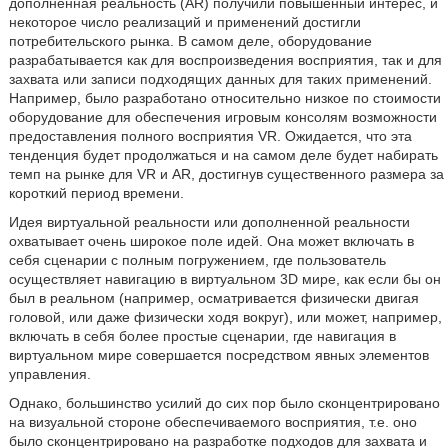
дополненная реальность (AR) получили повышенный интерес, и
некоторое число реализаций и применений достигли
потребительского рынка. В самом деле, оборудование
разрабатывается как для воспроизведения восприятия, так и для
захвата или записи подходящих данных для таких применений.
Например, было разработано относительно низкое по стоимости
оборудование для обеспечения игровым консолям возможности
предоставления полного восприятия VR. Ожидается, что эта
тенденция будет продолжаться и на самом деле будет набирать
темп на рынке для VR и AR, достигнув существенного размера за
короткий период времени.
Идея виртуальной реальности или дополненной реальности
охватывает очень широкое поле идей. Она может включать в
себя сценарии с полным погружением, где пользователь
осуществляет навигацию в виртуальном 3D мире, как если бы он
был в реальном (например, осматривается физически двигая
головой, или даже физически ходя вокруг), или может, например,
включать в себя более простые сценарии, где навигация в
виртуальном мире совершается посредством явных элементов
управления.
Однако, большинство усилий до сих пор было сконцентрировано
на визуальной стороне обеспечиваемого восприятия, т.е. оно
было сконцентрировано на разработке подходов для захвата и