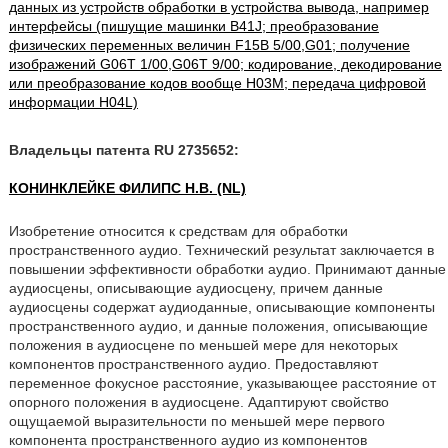
данных из устройств обработки в устройства вывода, например
интерфейсы (пишущие машинки B41J; преобразование
физических переменных величин F15B 5/00,G01; получение
изображений G06T 1/00,G06T 9/00; кодирование, декодирование
или преобразование кодов вообще H03M; передача цифровой
информации H04L)
Владельцы патента RU 2735652:
КОНИНКЛЕЙКЕ ФИЛИПС Н.В. (NL)
Изобретение относится к средствам для обработки
пространственного аудио. Технический результат заключается в
повышении эффективности обработки аудио. Принимают данные
аудиосцены, описывающие аудиосцену, причем данные
аудиосцены содержат аудиоданные, описывающие компоненты
пространственного аудио, и данные положения, описывающие
положения в аудиосцене по меньшей мере для некоторых
компонентов пространственного аудио. Предоставляют
переменное фокусное расстояние, указывающее расстояние от
опорного положения в аудиосцене. Адаптируют свойство
ощущаемой выразительности по меньшей мере первого
компонента пространственного аудио из компонентов