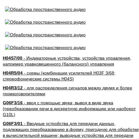
H04S7/00
- Индикаторные устройства; устройства управления,
например уравновешенного (балансного) управления
H04R5/04
- схемы (комбинации усилителей H03F 3/68;
стереофонические системы H04S)
H04R3/12
- для распределения сигналов между двумя и более
громкоговорителями
G06F3/16
- ввод с помощью звука; вывод в виде звука
(преобразование речи в дискретную информацию или наоборот
G10L)
G06F3/01
- Вводные устройства для передачи данных,
подлежащих преобразованию в форму, пригодную для обработки
в вычислительной машине; выводные устройства для передачи