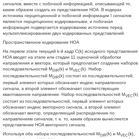
сигналов, вместе с побочной информацией, описывающей то,
каким образом создать их представление HOA. В кодерах
источника перцепционной и побочной информации I сигналов
являются перцепционно кодированными, и побочная
информация подвергается кодированию источника перед
мультиплексированием двух кодированных представлений.
Пространственное кодирование HOA
На первом этапе текущий k-й кадр C(k) исходного представления
HOA вводят на этапе или стадии 11 оценочной обработки
направления и вектора, который предполагает создание наборов
последовательностей M
(k) и M
(k). Набор
DIR
VEC
последовательностей M
(k) состоит из последовательностей,
DIR
первый элемент которых обозначает индекс направленного
сигнала, а второй элемент обозначает соответствующее
квантованное направление. Набор последовательностей M
(k)
VEC
состоит из последовательностей, первый элемент которых
обозначает индекс векторного сигнала, а второй элемент
обозначает вектор, определяющий распределение по
направлениям сигналов, т. е. то, каким образом вычисляется
представление HOA векторного сигнала.
Используя оба набора последовательностей M
(k) и M
(k),
DIR
VEC