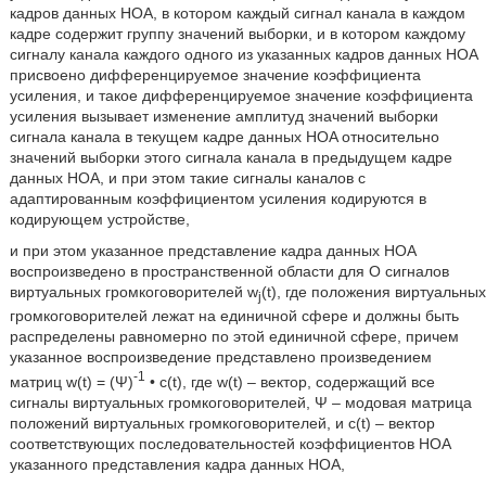
кадров данных HOA, в котором каждый сигнал канала в каждом
кадре содержит группу значений выборки, и в котором каждому
сигналу канала каждого одного из указанных кадров данных HOA
присвоено дифференцируемое значение коэффициента
усиления, и такое дифференцируемое значение коэффициента
усиления вызывает изменение амплитуд значений выборки
сигнала канала в текущем кадре данных HOA относительно
значений выборки этого сигнала канала в предыдущем кадре
данных HOA, и при этом такие сигналы каналов с
адаптированным коэффициентом усиления кодируются в
кодирующем устройстве,
и при этом указанное представление кадра данных HOA
воспроизведено в пространственной области для O сигналов
виртуальных громкоговорителей w
(t), где положения виртуальных
j
громкоговорителей лежат на единичной сфере и должны быть
распределены равномерно по этой единичной сфере, причем
указанное воспроизведение представлено произведением
-1
матриц w(t) = (Ψ)
• c(t), где w(t) – вектор, содержащий все
сигналы виртуальных громкоговорителей, Ψ – модовая матрица
положений виртуальных громкоговорителей, и c(t) – вектор
соответствующих последовательностей коэффициентов HOA
указанного представления кадра данных HOA,