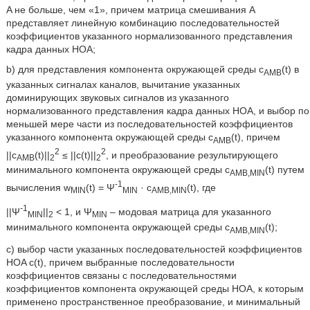
Α не больше, чем «1», причем матрица смешивания Α
представляет линейную комбинацию последовательностей
коэффициентов указанного нормализованного представления
кадра данных HOA;
b) для представления компонента окружающей среды c
(t) в
AMB
указанных сигналах каналов, вычитание указанных
доминирующих звуковых сигналов из указанного
нормализованного представления кадра данных HOA, и выбор по
меньшей мере части из последовательностей коэффициентов
указанного компонента окружающей среды c
(t), причем
AMB
2
2
||c
(t)||
≤ ||c(t)||
, и преобразование результирующего
AMB
2
2
минимального компонента окружающей среды c
(t) путем
AMB,MIN
-1
вычисления w
(t) = Ψ
· c
(t), где
MIN
MIN
AMB,MIN
-1
||Ψ
||
< 1, и Ψ
– модовая матрица для указанного
MIN
2
MIN
минимального компонента окружающей среды c
(t);
AMB,MIN
c) выбор части указанных последовательностей коэффициентов
HOA c(t), причем выбранные последовательности
коэффициентов связаны с последовательностями
коэффициентов компонента окружающей среды HOA, к которым
применено пространственное преобразование, и минимальный