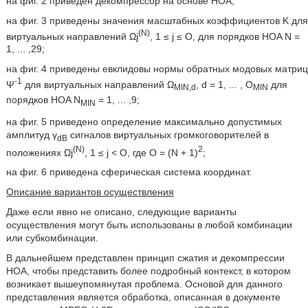
на фиг. 2 приведен декомпрессор на основе HOA;
на фиг. 3 приведены значения масштабных коэффициентов K для
(N)
виртуальных направлений Ωj
, 1 ≤ j ≤ O, для порядков HOA N =
1, ... ,29;
на фиг. 4 приведены евклидовы нормы обратных модовых матриц
-1
Ψ
для виртуальных направлений Ω
, d = 1, ... , O
для
MIN,d
MIN
порядков HOA N
= 1, ... ,9;
MIN
на фиг. 5 приведено определение максимально допустимых
амплитуд γ
сигналов виртуальных громкоговорителей в
dB
(N)
2
положениях Ωj
, 1 ≤ j < O, где O = (N + 1)
;
на фиг. 6 приведена сферическая система координат.
Описание вариантов осуществления
Даже если явно не описано, следующие варианты
осуществления могут быть использованы в любой комбинации
или субкомбинации.
В дальнейшем представлен принцип сжатия и декомпрессии
HOA, чтобы представить более подробный контекст, в котором
возникает вышеупомянутая проблема. Основой для данного
представления является обработка, описанная в документе