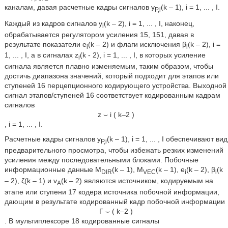
каналам, давая расчетные кадры сигналов y
(k – 1), i = 1, ... , I.
P,i
Каждый из кадров сигналов y
(k – 2), i = 1, ... , I, наконец,
i
обрабатывается регулятором усиления 15, 151, давая в
результате показатели e
(k – 2) и флаги исключения β
(k – 2), i =
i
i
1, ... , I, а в сигналах z
(k - 2), i = 1, ... , I, в которых усиление
i
сигнала является плавно изменяемым, таким образом, чтобы
достичь диапазона значений, который подходит для этапов или
ступеней 16 перцепционного кодирующего устройства. Выходной
сигнал этапов/ступеней 16 соответствует кодированным кадрам
сигналов
z
⌣
i
(
k
–
2
)
, i = 1, ... , I.
Расчетные кадры сигналов y
(k – 1), i = 1, ... , I обеспечивают вид
P,i
предварительного просмотра, чтобы избежать резких изменений
усиления между последовательными блоками. Побочные
информационные данные M
(k – 1), M
(k – 1), e
(k – 2), β
(k
DIR
VEC
i
i
– 2), ζ(k – 1) и v
(k – 2) являются источником, кодируемым на
A
этапе или ступени 17 кодера источника побочной информации,
дающим в результате кодированный кадр побочной информации
Γ
⌣
(
k
–
2
)
. В мультиплексоре 18 кодированные сигналы