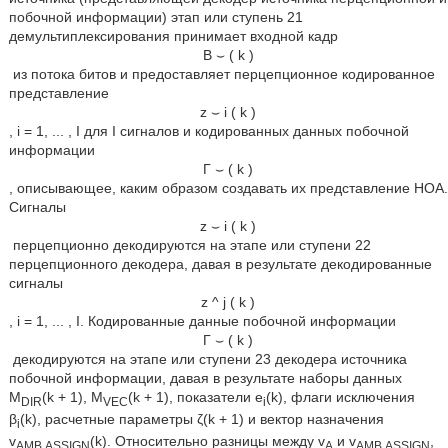
побочной информации) этап или ступень 21
демультиплексирования принимает входной кадр
B
⌣
(
k
)
из потока битов и предоставляет перцепционное кодированное
представление
z
⌣
i
(
k
)
, i = 1, ... , I для I сигналов и кодированных данных побочной
информации
Γ
⌣
(
k
)
, описывающее, каким образом создавать их представление HOA.
Сигналы
z
⌣
i
(
k
)
перцепционно декодируются на этапе или ступени 22
перцепционного декодера, давая в результате декодированные
сигналы
z
^
j
(
k
)
, i = 1, ... , I. Кодированные данные побочной информации
Γ
⌣
(
k
)
декодируются на этапе или ступени 23 декодера источника
побочной информации, давая в результате наборы данных
M
(k + 1), M
(k + 1), показатели e
(k), флаги исключения
DIR
VEC
i
β
(k), расчетные параметры ζ(k + 1) и вектор назначения
i
v
(k). Относительно разницы между v
и v
,
AMB,ASSIGN
A
AMB,ASSIGN