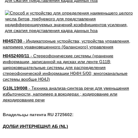
H04S7/30
- Индикаторные устройства; устройства управления,
например уравновешенного (балансного) управления
H04S2400/11
- Стереофонические системы (хранение
информации, записанной на дисках или ленте G11B;
широковещательные системы для распределения
стереофонической информации H04H 5/00; многоканальные
системы вообще H04J)
G10L19/008
- Техника анализа-синтеза речи для уменьшения
избыточности, например в вокодерах ; кодирование или
декодирование речи
Владельцы патента RU 2725602:
ДОЛБИ ИНТЕРНЕШНЛ АБ (NL)