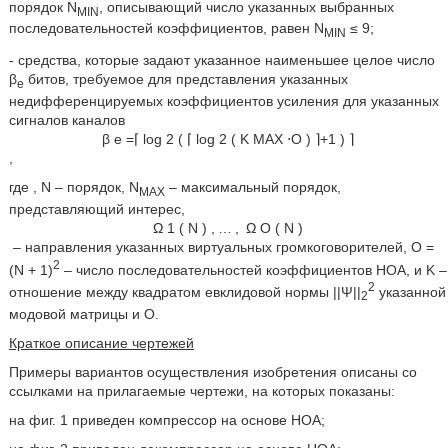
порядок N
, описывающий число указанных выбранных
MIN
последовательностей коэффициентов, равен N
≤ 9;
MIN
- средства, которые задают указанное наименьшее целое число
β
битов, требуемое для представления указанных
e
недифференцируемых коэффициентов усиления для указанных
сигналов каналов
β
e
=
⌈
log
2
(
⌈
log
2
(
K
MAX
⋅
O
)
⌉
+
1
)
⌉
,
где
, N – порядок, N
– максимальный порядок,
MAX
представляющий интерес,
Ω
1
(
N
)
,
…
,
Ω
O
(
N
)
– направления указанных виртуальных громкоговорителей, O =
2
(N + 1)
– число последовательностей коэффициентов HOA, и K –
2
отношение между квадратом евклидовой нормы ||Ψ||
указанной
2
модовой матрицы и O.
Краткое описание чертежей
Примеры вариантов осуществления изобретения описаны со
ссылками на прилагаемые чертежи, на которых показаны:
на фиг. 1 приведен компрессор на основе HOA;