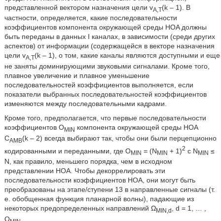
представленной вектором назначения цели v
(k – 1). В
A,T
частности, определяется, какие последовательности
коэффициентов компонента окружающей среды HOA должны
быть переданы в данных I каналах, в зависимости (среди других
аспектов) от информации (содержащейся в векторе назначения
цели v
(k – 1), о том, какие каналы являются доступными и еще
A,T
не заняты доминирующими звуковыми сигналами. Кроме того,
плавное увеличение и плавное уменьшение
последовательностей коэффициентов выполняется, если
показатели выбранных последовательностей коэффициентов
изменяются между последовательными кадрами.
Кроме того, предполагается, что первые последовательности
коэффициентов O
компонента окружающей среды HOA
MIN
C
(k – 2) всегда выбирают так, чтобы они были перцепционно
AMB
2
кодированными и переданными, где O
= (N
+ 1)
с N
≤
MIN
MIN
MIN
N, как правило, меньшего порядка, чем в исходном
представлении HOA. Чтобы декоррелировать эти
последовательности коэффициентов HOA, они могут быть
преобразованы на этапе/ступени 13 в направленные сигналы (т.
е. обобщенная функция планарной волны), падающие из
некоторых предопределенных направлений Ω
, d = 1, … ,
MIN,d
O
.