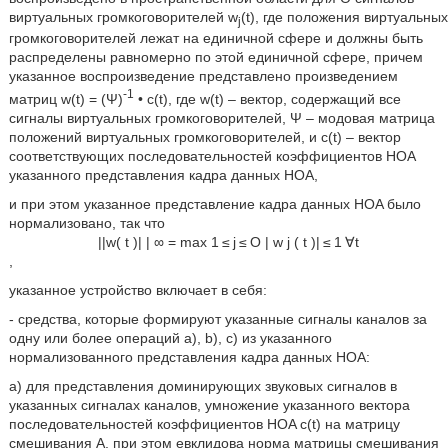
виртуальных громкоговорителей w
(t), где положения виртуальных
j
громкоговорителей лежат на единичной сфере и должны быть
распределены равномерно по этой единичной сфере, причем
указанное воспроизведение представлено произведением
-1
матриц w(t) = (Ψ)
• c(t), где w(t) – вектор, содержащий все
сигналы виртуальных громкоговорителей, Ψ – модовая матрица
положений виртуальных громкоговорителей, и c(t) – вектор
соответствующих последовательностей коэффициентов HOA
указанного представления кадра данных HOA,
и при этом указанное представление кадра данных HOA было
нормализовано, так что
|
|
w
(
t
)
|
|
∞
=
max
1
≤
j
≤
O
|
w
j
(
t
)
|
≤
1
∀
t
,
указанное устройство включает в себя:
- средства, которые формируют указанные сигналы каналов за
одну или более операций a), b), c) из указанного
нормализованного представления кадра данных HOA:
a) для представления доминирующих звуковых сигналов в
указанных сигналах каналов, умножение указанного вектора
последовательностей коэффициентов HOA c(t) на матрицу
смешивания Α, при этом евклидова норма матрицы смешивания