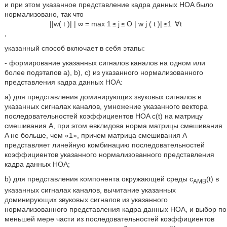
и при этом указанное представление кадра данных HOA было
нормализовано, так что
|
|
w
(
t
)
|
|
∞
=
max
1
≤
j
≤
O
|
w
j
(
t
)
|
≤
1
∀
t
,
указанный способ включает в себя этапы:
- формирование указанных сигналов каналов на одном или
более подэтапов a), b), c) из указанного нормализованного
представления кадра данных HOA:
a) для представления доминирующих звуковых сигналов в
указанных сигналах каналов, умножение указанного вектора
последовательностей коэффициентов HOA c(t) на матрицу
смешивания Α, при этом евклидова норма матрицы смешивания
Α не больше, чем «1», причем матрица смешивания Α
представляет линейную комбинацию последовательностей
коэффициентов указанного нормализованного представления
кадра данных HOA;
b) для представления компонента окружающей среды c
(t) в
AMB
указанных сигналах каналов, вычитание указанных
доминирующих звуковых сигналов из указанного
нормализованного представления кадра данных HOA, и выбор по
меньшей мере части из последовательностей коэффициентов