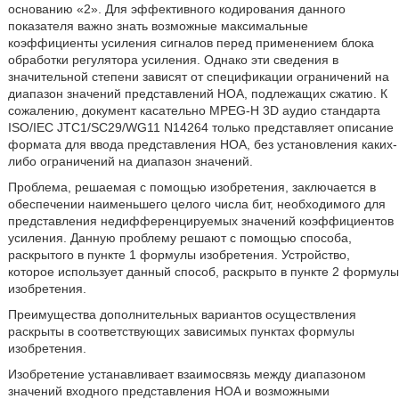
основанию «2». Для эффективного кодирования данного
показателя важно знать возможные максимальные
коэффициенты усиления сигналов перед применением блока
обработки регулятора усиления. Однако эти сведения в
значительной степени зависят от спецификации ограничений на
диапазон значений представлений HOA, подлежащих сжатию. К
сожалению, документ касательно MPEG-H 3D аудио стандарта
ISO/IEC JTC1/SC29/WG11 N14264 только представляет описание
формата для ввода представления HOA, без установления каких-
либо ограничений на диапазон значений.
Проблема, решаемая с помощью изобретения, заключается в
обеспечении наименьшего целого числа бит, необходимого для
представления недифференцируемых значений коэффициентов
усиления. Данную проблему решают с помощью способа,
раскрытого в пункте 1 формулы изобретения. Устройство,
которое использует данный способ, раскрыто в пункте 2 формулы
изобретения.
Преимущества дополнительных вариантов осуществления
раскрыты в соответствующих зависимых пунктах формулы
изобретения.
Изобретение устанавливает взаимосвязь между диапазоном
значений входного представления HOA и возможными