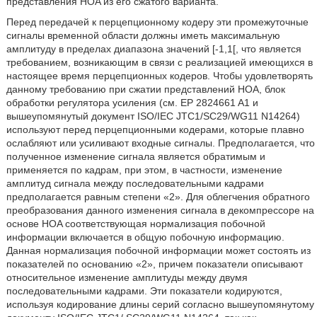
представления HOA из его сжатого варианта.
Перед передачей к перцепционному кодеру эти промежуточные
сигналы временной области должны иметь максимальную
амплитуду в пределах диапазона значений [-1,1[, что является
требованием, возникающим в связи с реализацией имеющихся в
настоящее время перцепционных кодеров. Чтобы удовлетворять
данному требованию при сжатии представлений HOA, блок
обработки регулятора усиления (см. EP 2824661 A1 и
вышеупомянутый документ ISO/IEC JTC1/SC29/WG11 N14264)
используют перед перцепционными кодерами, которые плавно
ослабляют или усиливают входные сигналы. Предполагается, что
полученное изменение сигнала является обратимым и
применяется по кадрам, при этом, в частности, изменение
амплитуд сигнала между последовательными кадрами
предполагается равным степени «2». Для облегчения обратного
преобразования данного изменения сигнала в декомпрессоре на
основе HOA соответствующая нормализация побочной
информации включается в общую побочную информацию.
Данная нормализация побочной информации может состоять из
показателей по основанию «2», причем показатели описывают
относительное изменение амплитуды между двумя
последовательными кадрами. Эти показатели кодируются,
используя кодирование длины серий согласно вышеупомянутому