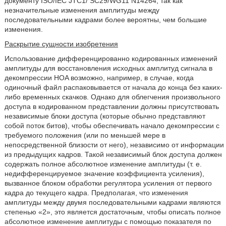
документу ISO/IEC JTC1/ SC29/WG11 N14264, так как
незначительные изменения амплитуды между
последовательными кадрами более вероятны, чем большие
изменения.
Раскрытие сущности изобретения
Использование дифференцированно кодированных изменений
амплитуды для восстановления исходных амплитуд сигнала в
декомпрессии HOA возможно, например, в случае, когда
одиночный файл распаковывается от начала до конца без каких-
либо временных скачков. Однако для облегчения произвольного
доступа в кодированном представлении должны присутствовать
независимые блоки доступа (которые обычно представляют
собой поток битов), чтобы обеспечивать начало декомпрессии с
требуемого положения (или по меньшей мере в
непосредственной близости от него), независимо от информации
из предыдущих кадров. Такой независимый блок доступа должен
содержать полное абсолютное изменение амплитуды (т. е.
недифференцируемое значение коэффициента усиления),
вызванное блоком обработки регулятора усиления от первого
кадра до текущего кадра. Предполагая, что изменения
амплитуды между двумя последовательными кадрами являются
степенью «2», это является достаточным, чтобы описать полное
абсолютное изменение амплитуды с помощью показателя по