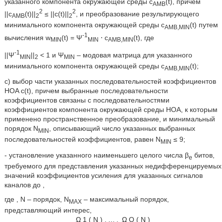
указанного компонента окружающей среды c
(t), причем
AMB
2
2
||c
(t)||
≤ ||c(t)||
, и преобразование результирующего
AMB
2
2
минимального компонента окружающей среды c
(t) путем
AMB,MIN
-1
вычисления w
(t) = Ψ
⋅ c
(t), где
MIN
MIN
AMB,MIN
-1
||Ψ
||
< 1 и Ψ
– модовая матрица для указанного
MIN
2
MIN
минимального компонента окружающей среды c
(t);
AMB,MIN
c) выбор части указанных последовательностей коэффициентов
HOA c(t), причем выбранные последовательности
коэффициентов связаны с последовательностями
коэффициентов компонента окружающей среды HOA, к которым
применено пространственное преобразование, и минимальный
порядок N
, описывающий число указанных выбранных
MIN
последовательностей коэффициентов, равен N
≤ 9;
MIN
- установление указанного наименьшего целого числа β
битов,
e
требуемого для представления указанных недифференцируемых
значений коэффициентов усиления для указанных сигналов
каналов до
,
где
, N – порядок, N
– максимальный порядок,
MAX
представляющий интерес,
Ω
1
(
N
)
,
…
,
Ω
O
(
N
)