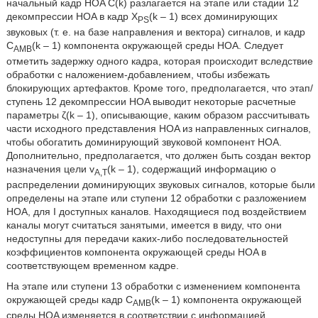
начальный кадр HOA C(k) разлагается на этапе или стадии 12
декомпрессии HOA в кадр X
(k – 1) всех доминирующих
PS
звуковых (т. е. на базе направления и вектора) сигналов, и кадр
C
(k – 1) компонента окружающей среды HOA. Следует
AMB
отметить задержку одного кадра, которая происходит вследствие
обработки с наложением-добавлением, чтобы избежать
блокирующих артефактов. Кроме того, предполагается, что этап/
ступень 12 декомпрессии HOA выводит некоторые расчетные
параметры ζ(k – 1), описывающие, каким образом рассчитывать
части исходного представления HOA из направленных сигналов,
чтобы обогатить доминирующий звуковой компонент HOA.
Дополнительно, предполагается, что должен быть создан вектор
назначения цели v
(k – 1), содержащий информацию о
A,T
распределении доминирующих звуковых сигналов, которые были
определены на этапе или ступени 12 обработки с разложением
HOA, для I доступных каналов. Находящиеся под воздействием
каналы могут считаться занятыми, имеется в виду, что они
недоступны для передачи каких-либо последовательностей
коэффициентов компонента окружающей среды HOA в
соответствующем временном кадре.
На этапе или ступени 13 обработки с изменением компонента
окружающей среды кадр C
(k – 1) компонента окружающей
AMB
среды HOA изменяется в соответствии с информацией,