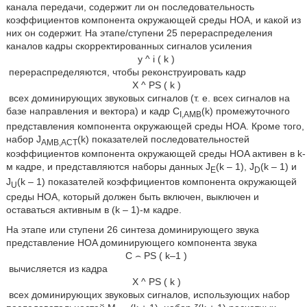
канала передачи, содержит ли он последовательность
коэффициентов компонента окружающей среды HOA, и какой из
них он содержит. На этапе/ступени 25 перераспределения
каналов кадры скорректированных сигналов усиления
y
^
i
(
k
)
перераспределяются, чтобы реконструировать кадр
X
^
P
S
(
k
)
всех доминирующих звуковых сигналов (т. е. всех сигналов на
базе направления и вектора) и кадр C
(k) промежуточного
I,AMB
представления компонента окружающей среды HOA. Кроме того,
набор J
(k) показателей последовательностей
AMB,ACT
коэффициентов компонента окружающей среды HOA активен в k-
м кадре, и представляются наборы данных J
(k – 1), J
(k – 1) и
E
D
J
(k – 1) показателей коэффициентов компонента окружающей
U
среды HOA, который должен быть включен, выключен и
оставаться активным в (k – 1)-м кадре.
На этапе или ступени 26 синтеза доминирующего звука
представление HOA доминирующего компонента звука
C
⌢
PS
(
k
–
1
)
вычисляется из кадра
X
^
P
S
(
k
)
всех доминирующих звуковых сигналов, использующих набор