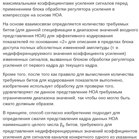
максимальными коэффициентами усиления сигналов перед
применением блока обработки регулятора усиления в
компрессоре на основе HOA.
На основе взаимосвязи определяется количество требуемых
битов (для данной спецификации в диапазоне значений входного
представления HOA) для эффективного кодирования
показателей по основанию «2» для описания в пределах блока
доступа полных абсолютных изменений амплитуды (т. е.
недифференцируемого значения коэффициента усиления)
измененных сигналов, вызванных блоком обработки регулятора
усиления от первого кадра до текущего кадра.
Кроме того, после того как правило для вычисления количества
требуемых битов для кодирования показателя выполнено,
изобретение использует обработку для проверки того,
удовлетворяет ли данное представление HOA требуемым
ограничениям диапазона значений, так чтобы оно могло быть
сжато должным образом.
В принципе, способ согласно изобретению подходит для
определения сжатия представления кадра данных HOA
наименьшего целого числа β
битов, требуемого для
e
представления недифференцируемых значений коэффициентов
усиления для сигналов каналов конкретного одного из указанных