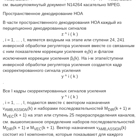
см. вышеупомянутый документ N14264 касательно MPEG.
Пространственное декодирование HOA
В части пространственного декодирования HOA каждый из
перцепционно декодированных сигналов
z
^
i
(
k
)
, i = 1, ... , I, является входным на этапе или ступени 24, 241
инверсной обработки регулятора усиления вместе со связанным
с ним показателем коррекции усиления e
(k) и флагом
i
исключения коррекции усиления β
(k). На i-м этапе/ступени
i
инверсной обработки регулятора усиления создается кадр
скорректированного сигнала усиления
y
^
i
(
k
)
.
Все I кадры скорректированных сигналов усиления
y
^
i
(
k
)
, i = 1, ... , I, подаются вместе с вектором назначения
v
(k) и наборами последовательностей M
(k + 1) и
AMB,ASSIGN
DIR
M
(k + 1) на этап или ступень 25 перераспределения каналов,
VEC
см. вышеописанное определение наборов последовательностей
M
(k + 1) и M
(k + 1). Вектор назначения v
(k)
DIR
VEC
AMB,ASSIGN
состоит из I компонентов, которые показывают для каждого