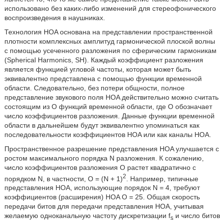
использовано без каких-либо изменений для стереофонического
воспроизведения в наушниках.
Технология HOA основана на представлении пространственной
плотности комплексных амплитуд гармонической плоской волны
с помощью усеченного разложения по сферическим гармоникам
(Spherical Harmonics, SH). Каждый коэффициент разложения
является функцией угловой частоты, которая может быть
эквивалентно представлена с помощью функции временной
области. Следовательно, без потери общности, полное
представление звукового поля HOA действительно можно считать
состоящим из O функций временной области, где O обозначает
число коэффициентов разложения. Данные функции временной
области в дальнейшем будут эквивалентно упоминаться как
последовательности коэффициентов HOA или как каналы HOA.
Пространственное разрешение представления HOA улучшается с
ростом максимального порядка N разложения. К сожалению,
число коэффициентов разложения O растет квадратично с
2
порядком N, в частности, O = (N + 1)
. Например, типичные
представления HOA, использующие порядок N = 4, требуют
коэффициентов (расширения) HOA O = 25. Общая скорость
передачи битов для передачи представления HOA, учитывая
желаемую одноканальную частоту дискретизации f
и число битов
s