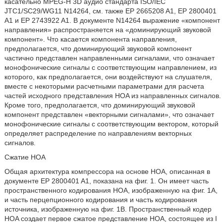
касательно MPEG-H 3D аудио стандарта ISO/IEC
JTC1/SC29/WG11 N14264, см. также EP 2665208 A1, EP 2800401
A1 и EP 2743922 A1. В документе N14264 выражение «компонент
направления» распространяется на «доминирующий звуковой
компонент». Что касается компонента направления,
предполагается, что доминирующий звуковой компонент
частично представлен направленными сигналами, что означает
монофонические сигналы c соответствующим направлением, из
которого, как предполагается, они воздействуют на слушателя,
вместе с некоторыми расчетными параметрами для расчета
частей исходного представления HOA из направленных сигналов.
Кроме того, предполагается, что доминирующий звуковой
компонент представлен «векторными сигналами», что означает
монофонические сигналы с соответствующим вектором, который
определяет распределение по направлениям векторных
сигналов.
Сжатие HOA
Общая архитектура компрессора на основе HOA, описанная в
документе EP 2800401 A1, показана на фиг. 1. Он имеет часть
пространственного кодирования HOA, изображенную на фиг. 1A,
и часть перцепционного кодирования и часть кодирования
источника, изображенную на фиг. 1B. Пространственный кодер
HOA создает первое сжатое представление HOA, состоящее из I