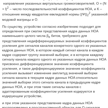
направления указанных виртуальных громкоговорителей, O = (N
2
+ l)
– число последовательностей коэффициентов HOA, и K –
2
отношение между квадратом евклидовой нормы ||Ψ||
указанной
2
модовой матрицы и O.
По существу, устройство согласно изобретению подходит для
определения при сжатии представления кадра данных HOA
наименьшего целого числа β
битов, требуемого для
e
представления недифференцируемых значений коэффициентов
усиления для сигналов каналов конкретного одного из указанных
кадров данных HOA, в котором каждый сигнал канала в каждом
кадре содержит группу значений выборки, и в котором каждому
сигналу канала каждого одного из указанных кадров данных HOA
присвоено дифференцируемое значение коэффициента
усиления, и такое дифференцируемое значение коэффициента
усиления вызывает изменение амплитуд значений выборки
сигнала канала в текущем кадре данных HOA относительно
значений выборки этого сигнала канала в предыдущем кадре
данных HOA, и при этом такие сигналы каналов с
адаптированным коэффициентом усиления кодируются в
кодирующем устройстве,
и при этом указанное представление кадра данных HOA
воспроизведено в пространственной области для O сигналов