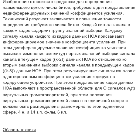
Изобретение относится к средствам для определения
наименьшего целого числа битов, требуемого для представления
недифференцируемых значений коэффициентов усиления.
Технический результат заключается в повышении точности
определения требуемого числа битов. Каждый сигнал канала в
каждом кадре содержит группу значений выборки. Каждому
сигналу канала каждого из кадров данных HOA присваивают
дифференцируемое значение коэффициента усиления. При
этом дифференцируемое значение коэффициента усиления
вызывает изменение амплитуд первых значений выборки сигнала
канала в текущем кадре ((k-2)) данных HOA по отношению ко
вторым значениям выборки сигнала канала в предыдущем кадре
((k-3)) данных HOA. При этом результирующие сигналы каналов с
адаптированным коэффициентом усиления кодируют в
кодирующем устройстве. При этом представление кадра данных
HOA выполняют в пространственной области для O сигналов w
(t)
j
виртуальных громкоговорителей, при этом положения
виртуальных громкоговорителей лежат на единичной сфере и
должны быть распределены равномерно по этой единичной
сфере. 4 н. и 14 з.п. ф-лы, 6 ил.
Область техники