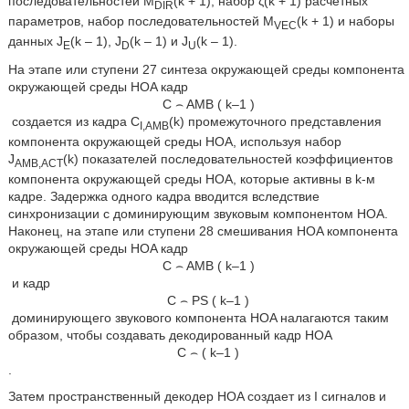
последовательностей M
(k + 1), набор ζ(k + 1) расчетных
DIR
параметров, набор последовательностей M
(k + 1) и наборы
VEC
данных J
(k – 1), J
(k – 1) и J
(k – 1).
E
D
U
На этапе или ступени 27 синтеза окружающей среды компонента
окружающей среды HOA кадр
C
⌢
AMB
(
k
–
1
)
создается из кадра C
(k) промежуточного представления
I,AMB
компонента окружающей среды HOA, используя набор
J
(k) показателей последовательностей коэффициентов
AMB,ACT
компонента окружающей среды HOA, которые активны в k-м
кадре. Задержка одного кадра вводится вследствие
синхронизации с доминирующим звуковым компонентом HOA.
Наконец, на этапе или ступени 28 смешивания HOA компонента
окружающей среды HOA кадр
C
⌢
AMB
(
k
–
1
)
и кадр
C
⌢
PS
(
k
–
1
)
доминирующего звукового компонента HOA налагаются таким
образом, чтобы создавать декодированный кадр HOA
C
⌢
(
k
–
1
)
.
Затем пространственный декодер HOA создает из I сигналов и