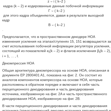
z
⌣
i
(
k
–
2
)
кадра (k – 2) и кодированные данные побочной информации
Γ
⌣
(
k
–
2
)
для этого кадра объединяются, давая в результате выходной
кадр
B
⌣
(
k
–
2
)
.
Предполагается, что в пространственном декодере HOA
изменения усиления на этапах/ступенях 15, 151 возвращаются за
счет использования побочной информации регулятора усиления,
состоящей из показателей e
(k – 2) и флагов исключения β
(k – 2),
i
i
i = 1, ... , I.
Декомпрессия HOA
Общая архитектура декомпрессора на основе HOA, описанная в
документе EP 2800401 A1, показана на фиг. 2. Он состоит из
аналогов компонентов компрессора на основе HOA, которые
расположены в обратном порядке и включают в себя часть
перцепционного декодирования и часть декодирования
источника, изображенную на фиг. 2A и часть пространственного
декодирования HOA, изображенную на фиг. 2B.
В части перцепционного декодирования и части декодирования
источника (представляющей декодер источника перцепционной и