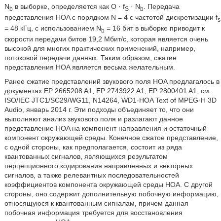
N
в выборке, определяется как O · f
· N
. Передача
b
S
b
представления HOA с порядком N = 4 с частотой дискретизации f
s
= 48 кГц, с использованием N
= 16 бит в выборке приводит к
b
скорости передачи битов 19,2 Мбит/с, которая является очень
высокой для многих практических применений, например,
потоковой передачи данных. Таким образом, сжатие
представления HOA является весьма желательным.
Ранее сжатие представлений звукового поля HOA предлагалось в
документах EP 2665208 A1, EP 2743922 A1, EP 2800401 A1, см.
ISO/IEC JTC1/SC29/WG11, N14264, WD1-HOA Text of MPEG-H 3D
Audio, январь 2014 г. Эти подходы объединяет то, что они
выполняют анализ звукового поля и разлагают данное
представление HOA на компонент направления и остаточный
компонент окружающей среды. Конечное сжатое представление,
с одной стороны, как предполагается, состоит из ряда
квантованных сигналов, являющихся результатом
перцепционного кодирования направленных и векторных
сигналов, а также релевантных последовательностей
коэффициентов компонента окружающей среды HOA. С другой
стороны, оно содержит дополнительную побочную информацию,
относящуюся к квантованным сигналам, причем данная
побочная информация требуется для восстановления