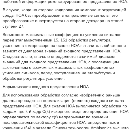
побочной информации реконструированное представление HOA.
В случае, когда на стороне кодирования компонент окружающей
среды HOA был преобразован в направленные сигналы, это
преобразование инвертируется на стороне декодера на этапе/
ступени 27.
Возможные максимальные коэффициенты усиления сигналов
перед этапами/ступенями 15, 151 обработки регулятора
усиления в компрессоре на основе HOA в значительной степени
зависят от диапазона значений входного представления HOA.
Следовательно, вначале определяется значимый диапазон
значений для входного представления HOA, с последующим
заключением о возможных максимальных коэффициентах
усиления сигналов, перед поступлением на этапы/ступени
обработки регулятора усиления.
Нормализация входного представления HOA
Для использования обработки согласно изобретению раньше
должна проводиться нормализация (полного) входного сигнала
представления HOA. Для сжатия HOA выполняется обработка по
кадрам, где k-й кадр C(k) исходного входного представления HOA
определяется по вектору c(t) непрерывных во времени
последовательностей коэффициентов HOA, определенных в
уравнении (54) в разделе Основы технологии Ambisonics высшего