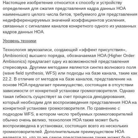
Настоящее изобретение относится к способу и устройству
определения для сжатия представления кадра данных HOA
наименьшего целого числа битов, требуемого для представления
недифференцируемых значений коэффициентов усиления,
связанных с сигналами каналов конкретного одного из указанных
кадров данных HOA.
Уровень техники
Технология звукозаписи, создающей «эффект присутствия»,
(Ambisonics) высшего порядка, обозначаемая HOA (Higher Order
Ambisonics) предлагает одну из возможностей представления
стереозвука. Другими методами являются синтез волнового поля
(wave field synthesis, WFS) или подходы на базе канала, такие как
22.2. В отличие от методов на базе каналов, представление на
основе HOA предлагает преимущество, состоящее в отсутствии
зависимости от конкретной установки громкоговорителя. Однако
такая гибкость существует за счет процесса декодирования,
который необходим для воспроизведения представления HOA на
конкретной установке громкоговорителя. По сравнению с
подходом WFS, в котором число требуемых громкоговорителей
обычно очень велико, технология HOA также может быть
воспроизведена в установках, состоящих всего из нескольких
громкоговорителей. Дополнительным преимуществом HOA
является то, что то же самое представление также может быть