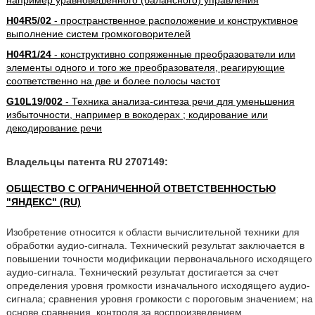
например уравновешенного (балансного) управления
H04R5/02
- пространственное расположение и конструктивное
выполнение систем громкоговорителей
H04R1/24
- конструктивно сопряженные преобразователи или
элементы одного и того же преобразователя, реагирующие
соответственно на две и более полосы частот
G10L19/002
- Техника анализа-синтеза речи для уменьшения
избыточности, например в вокодерах ; кодирование или
декодирование речи
Владельцы патента RU 2707149:
ОБЩЕСТВО С ОГРАНИЧЕННОЙ ОТВЕТСТВЕННОСТЬЮ
"ЯНДЕКС" (RU)
Изобретение относится к области вычислительной техники для
обработки аудио-сигнала. Технический результат заключается в
повышении точности модификации первоначального исходящего
аудио-сигнала. Технический результат достигается за счет
определения уровня громкости изначального исходящего аудио-
сигнала; сравнения уровня громкости с пороговым значением; на
основе сравнения, контроля за воспроизведением