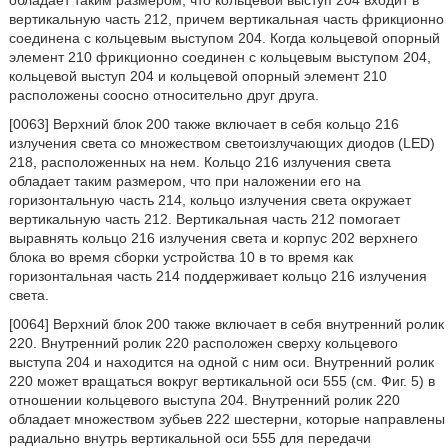
обладает таким размером, что кольцевой выступ 204 входит в
вертикальную часть 212, причем вертикальная часть фрикционно
соединена с кольцевым выступом 204. Когда кольцевой опорный
элемент 210 фрикционно соединен с кольцевым выступом 204,
кольцевой выступ 204 и кольцевой опорный элемент 210
расположены соосно относительно друг друга.
[0063] Верхний блок 200 также включает в себя кольцо 216
излучения света со множеством светоизлучающих диодов (LED)
218, расположенных на нем. Кольцо 216 излучения света
обладает таким размером, что при наложении его на
горизонтальную часть 214, кольцо излучения света окружает
вертикальную часть 212. Вертикальная часть 212 помогает
выравнять кольцо 216 излучения света и корпус 202 верхнего
блока во время сборки устройства 10 в то время как
горизонтальная часть 214 поддерживает кольцо 216 излучения
света.
[0064] Верхний блок 200 также включает в себя внутренний ролик
220. Внутренний ролик 220 расположен сверху кольцевого
выступа 204 и находится на одной с ним оси. Внутренний ролик
220 может вращаться вокруг вертикальной оси 555 (см. Фиг. 5) в
отношении кольцевого выступа 204. Внутренний ролик 220
обладает множеством зубьев 222 шестерни, которые направлены
радиально внутрь вертикальной оси 555 для передачи