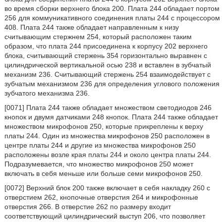
во время сборки верхнего блока 200. Плата 244 обладает портом
256 для коммуникативного соединения платы 244 с процессором
408. Плата 244 также обладает направленным к низу
считывающим стержнем 254, который расположен таким
образом, что плата 244 присоединена к корпусу 202 верхнего
блока, считывающий стержень 354 горизонтально выравнен с
цилиндрической вертикальной осью 238 и вставлен в зубчатый
механизм 236. Считывающий стержень 254 взаимодействует с
зубчатым механизмом 236 для определения углового положения
зубчатого механизма 236.
[0071] Плата 244 также обладает множеством светодиодов 246
кнопок и двумя датчиками 248 кнопок. Плата 244 также обладает
множеством микрофонов 250, которые прикреплены к верху
платы 244. Один из множества микрофонов 250 расположен в
центре платы 244 и другие из множества микрофонов 250
расположены возле края платы 244 и около центра платы 244.
Подразумевается, что множество микрофонов 250 может
включать в себя меньше или больше семи микрофонов 250.
[0072] Верхний блок 200 также включает в себя накладку 260 с
отверстием 262, кнопочные отверстия 264 и микрофонные
отверстия 266. В отверстие 262 по размеру входит
соответствующий цилиндрический выступ 206, что позволяет