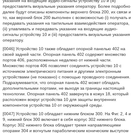
указания на входящие аудио-сигналы устройству 10 и (iii)
предоставлять визуальные указания оператору. Более подробно
далее будут описаны компоненты верхнего блока 200, их связи и
то, как верхний блок 200 выполнен с возможностью (i) получать и
передавать указания на тактильные взаимодействия оператора,
(ii) улавливать и передавать указание на входящие аудио-
сигналы устройству 10 и (iii) предоставлять визуальные указания
оператору.
[0046] Устройство 10 также обладает опорной панелью 402 на
своей задней части. Опорная панель 402 содержит множество
портов 406, расположенных недалеко от нижней части.
Множество портов 406 позволяет соединять устройство 10 с
источником электрического питания и другими электронным
устройствами (не показано) с помощью проводного соединения.
Подразумевается, что опорная панель 402 может обладать
дополнительными портами, не выходя за границы настоящей
технологии. Опорная панель 402 завернута в кожух 18, который
расположен вокруг устройства 10 для защиты внутренних
компонентов устройства 10 от окружающей среды.
[0047] Устройство 10 обладает нижним блоком 300. На Фиг. 2, 4 и
9, нижний блок 300 включает в себя корпус 302 нижнего блока.
Корпус 302 нижнего блока обладает тремя направляющими
опорами 304 и вогнутым параболическим коническим выступом