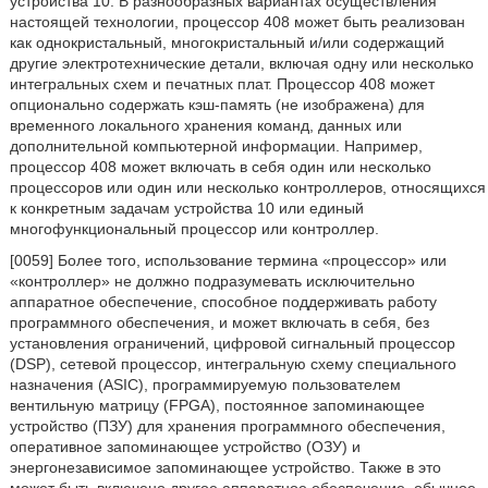
устройства 10. В разнообразных вариантах осуществления
настоящей технологии, процессор 408 может быть реализован
как однокристальный, многокристальный и/или содержащий
другие электротехнические детали, включая одну или несколько
интегральных схем и печатных плат. Процессор 408 может
опционально содержать кэш-память (не изображена) для
временного локального хранения команд, данных или
дополнительной компьютерной информации. Например,
процессор 408 может включать в себя один или несколько
процессоров или один или несколько контроллеров, относящихся
к конкретным задачам устройства 10 или единый
многофункциональный процессор или контроллер.
[0059] Более того, использование термина «процессор» или
«контроллер» не должно подразумевать исключительно
аппаратное обеспечение, способное поддерживать работу
программного обеспечения, и может включать в себя, без
установления ограничений, цифровой сигнальный процессор
(DSP), сетевой процессор, интегральную схему специального
назначения (ASIC), программируемую пользователем
вентильную матрицу (FPGA), постоянное запоминающее
устройство (ПЗУ) для хранения программного обеспечения,
оперативное запоминающее устройство (ОЗУ) и
энергонезависимое запоминающее устройство. Также в это