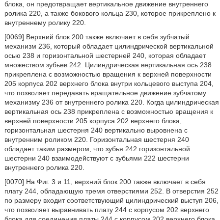
блока, он предотвращает вертикальное движение внутреннего
ролика 220, а также бокового кольца 230, которое прикреплено к
внутреннему ролику 220.
[0069] Верхний блок 200 также включает в себя зубчатый
механизм 236, который обладает цилиндрической вертикальной
осью 238 и горизонтальной шестерней 240, которая обладает
множеством зубьев 242. Цилиндрическая вертикальная ось 238
прикреплена с возможностью вращения к верхней поверхности
205 корпуса 202 верхнего блока внутри кольцевого выступа 204,
что позволяет передавать вращательное движение зубчатому
механизму 236 от внутреннего ролика 220. Когда цилиндрическая
вертикальная ось 238 прикреплена с возможностью вращения к
верхней поверхности 205 корпуса 202 верхнего блока,
горизонтальная шестерня 240 вертикально выровнена с
внутренним роликом 220. Горизонтальная шестерня 240
обладает таким размером, что зубья 242 горизонтальной
шестерни 240 взаимодействуют с зубьями 222 шестерни
внутреннего ролика 220.
[0070] На Фиг. 3 и 11, верхний блок 200 также включает в себя
плату 244, обладающую тремя отверстиями 252. В отверстия 252
по размеру входит соответствующий цилиндрический выступ 206,
что позволяет выравнивать плату 244 с корпусом 202 верхнего
блока для соединения платы 244 с корпусом 202 верхнего блока