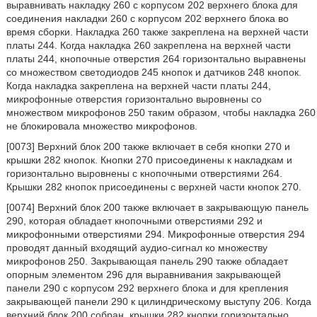
выравнивать накладку 260 с корпусом 202 верхнего блока для
соединения накладки 260 с корпусом 202 верхнего блока во
время сборки. Накладка 260 также закреплена на верхней части
платы 244. Когда накладка 260 закреплена на верхней части
платы 244, кнопочные отверстия 264 горизонтально выравнены
со множеством светодиодов 245 кнопок и датчиков 248 кнопок.
Когда накладка закреплена на верхней части платы 244,
микрофонные отверстия горизонтально выровнены со
множеством микрофонов 250 таким образом, чтобы накладка 260
не блокировала множество микрофонов.
[0073] Верхний блок 200 также включает в себя кнопки 270 и
крышки 282 кнопок. Кнопки 270 присоединены к накладкам и
горизонтально выровнены с кнопочными отверстиями 264.
Крышки 282 кнопок присоединены с верхней части кнопок 270.
[0074] Верхний блок 200 также включает в закрывающую панель
290, которая обладает кнопочными отверстиями 292 и
микрофонными отверстиями 294. Микрофонные отверстия 294
проводят данный входящий аудио-сигнал ко множеству
микрофонов 250. Закрывающая панель 290 также обладает
опорным элементом 296 для выравнивания закрывающей
панели 290 с корпусом 292 верхнего блока и для крепления
закрывающей панели 290 к цилиндрическому выступу 206. Когда
верхний блок 200 собран, крышки 282 кнопки горизонтально