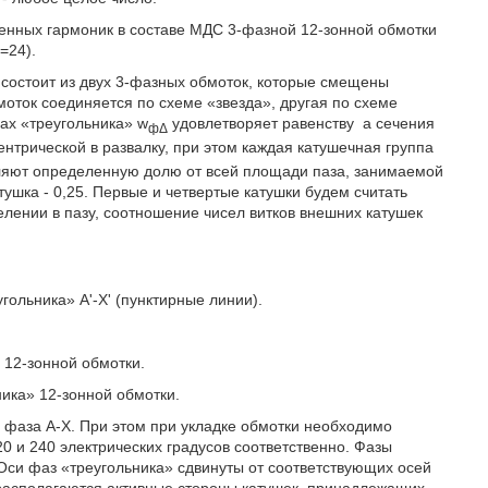
енных гармоник в составе МДС 3-фазной 12-зонной обмотки
=24).
 состоит из двух 3-фазных обмоток, которые смещены
бмоток соединяется по схеме «звезда», другая по схеме
ах «треугольника» w
удовлетворяет равенству
а сечения
фΔ
трической в развалку, при этом каждая катушечная группа
авляют определенную долю от всей площади паза, занимаемой
 катушка - 0,25. Первые и четвертые катушки будем считать
елении в пазу, соотношение чисел витков внешних катушек
гольника» А'-Х' (пунктирные линии).
 12-зонной обмотки.
ника» 12-зонной обмотки.
 фаза А-Х. При этом при укладке обмотки необходимо
0 и 240 электрических градусов соответственно. Фазы
'. Оси фаз «треугольника» сдвинуты от соответствующих осей
а располагаются активные стороны катушек, принадлежащих