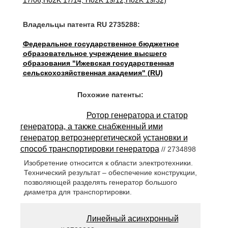
17/06,H02K 17/14, H02K 19/12,H02K 19/32)
Владельцы патента RU 2735288:
Федеральное государственное бюджетное
образовательное учреждение высшего
образования "Ижевская государственная
сельскохозяйственная академия" (RU)
Похожие патенты:
Ротор генератора и статор
генератора, а также снабженный ими
генератор ветроэнергетической установки и
способ транспортировки генератора
// 2734898
Изобретение относится к области электротехники.
Технический результат – обеспечение конструкции,
позволяющей разделять генератор большого
диаметра для транспортировки.
Линейный асинхронный