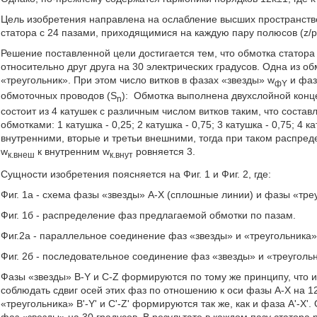
Цель изобретения направлена на ослабление высших пространств
статора с 24 пазами, приходящимися на каждую пару полюсов (z/p
Решение поставленной цели достигается тем, что обмотка статора
относительно друг друга на 30 электрических градусов. Одна из о
«треугольник». При этом число витков в фазах «звезды» w
и фаз
фY
обмоточных проводов (S
):
Обмотка выполнена двухслойной концен
n
состоит из 4 катушек с различным числом витков таким, что сост
обмотками: 1 катушка - 0,25; 2 катушка - 0,75; 3 катушка - 0,75; 4
внутренними, вторые и третьи внешними, тогда при таком распред
w
к внутренним w
ровняется 3.
к.внеш
к.внут
Сущности изобретения поясняется на Фиг. 1 и Фиг. 2, где:
Фиг. 1а - схема фазы «звезды» А-Х (сплошные линии) и фазы «треу
Фиг. 1б - распределение фаз предлагаемой обмотки по пазам.
Фиг.2а - параллельное соединение фаз «звезды» и «треугольника»
Фиг. 2б - последовательное соединение фаз «звезды» и «треуголь
Фазы «звезды» B-Y и C-Z формируются по тому же принципу, что и
соблюдать сдвиг осей этих фаз по отношению к оси фазы А-Х на 12
«треугольника» B'-Y' и С'-Z' формируются так же, как и фаза А'-Х
фаз «звезды» на 30 градусов. В результате в каждом пазу статор