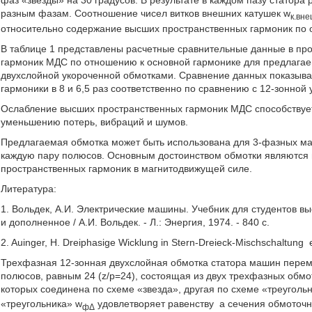
разным фазам. Соотношение чисел витков внешних катушек w
к.вн
относительно содержание высших пространственных гармоник по 
В таблице 1 представлены расчетные сравнительные данные в пр
гармоник МДС по отношению к основной гармонике для предлагаем
двухслойной укороченной обмотками. Сравнение данных показывае
гармоники в 8 и 6,5 раз соответственно по сравнению с 12-зонной 
Ослабление высших пространственных гармоник МДС способствует
уменьшению потерь, вибраций и шумов.
Предлагаемая обмотка может быть использована для 3-фазных ма
каждую пару полюсов. Основным достоинством обмотки являются
пространственных гармоник в магнитодвижущей силе.
Литература:
1. Вольдек, А.И. Электрические машины. Учебник для студентов вы
и дополненное / А.И. Вольдек. - Л.: Энергия, 1974. - 840 с.
2. Auinger, Н. Dreiphasige Wicklung in Stern-Dreieck-Mischschaltung
e
Трехфазная 12-зонная двухслойная обмотка статора машин переме
полюсов, равным 24 (z/p=24), состоящая из двух трехфазных обмо
которых соединена по схеме «звезда», другая по схеме «треугольн
«треугольника» w
удовлетворяет равенству
а сечения обмоточн
фΔ