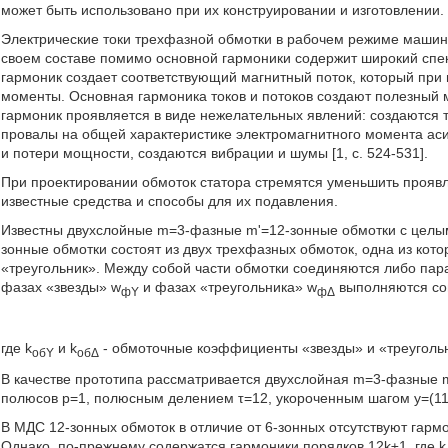
может быть использовано при их конструировании и изготовлении.
Электрические токи трехфазной обмотки в рабочем режиме машин
своем составе помимо основной гармоники содержит широкий спект
гармоник создает соответствующий магнитный поток, который при
моменты. Основная гармоника токов и потоков создают полезный м
гармоник проявляется в виде нежелательных явлений: создаются
провалы на общей характеристике электромагнитного момента аси
и потери мощности, создаются вибрации и шумы [1, с. 524-531].
При проектировании обмоток статора стремятся уменьшить прояв
известные средства и способы для их подавления.
Известны двухслойные m=3-фазные m'=12-зонные обмотки с целым 
зонные обмотки состоят из двух трехфазных обмоток, одна из кото
«треугольник». Между собой части обмотки соединяются либо пара
фазах «звезды» w
и фазах «треугольника» w
выполняются сог
фY
фΔ
где k
и k
- обмоточные коэффициенты «звезды» и «треуголь
обY
обΔ
В качестве прототипа рассматривается двухслойная m=3-фазные m
полюсов р=1, полюсным делением τ=12, укороченным шагом у=(11/
В МДС 12-зонных обмоток в отличие от 6-зонных отсутствуют гармон
Однако, по-прежнему содержатся гармоники порядков 12k±1, где k