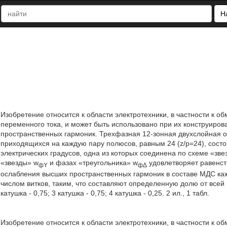
Н
Изобретение относится к области электротехники, в частности к 
переменного тока, и может быть использовано при их конструиров
пространственных гармоник. Трехфазная 12-зонная двухслойная о
приходящихся на каждую пару полюсов, равным 24 (z/p=24), сост
электрических градусов, одна из которых соединена по схеме «зве
«звезды» w
и фазах «треугольника» w
удовлетворяет равенст
фY
фΔ
ослабления высших пространственных гармоник в составе МДС каж
числом витков, таким, что составляют определенную долю от всей 
катушка - 0,75; 3 катушка - 0,75; 4 катушка - 0,25. 2 ил., 1 табл.
Изобретение относится к области электротехники, в частности к о