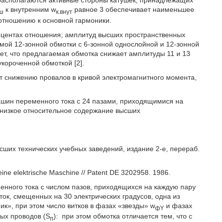
к внутренним w
равное 3 обеспечивает наименьшее
еш
к.внут
отношению к основной гармоники.
оцентах отношения; амплитуд высших пространственных
ой 12-зонной обмотки с 6-зонной однослойной и 12-зонной
т, что предлагаемая обмотка снижает амплитуды 11 и 13
укороченной обмоткой [2].
 снижению провалов в кривой электромагнитного момента,
шин переменного тока с 24 пазами, приходящимися на
 низкое относительное содержание высших
сших технических учебных заведений, издание 2-е, перераб.
ine elektrische Maschine // Patent DE 3202958. 1986.
нного тока с числом пазов, приходящихся на каждую пару
ток, смещенных на 30 электрических градусов, одна из
ик», при этом число витков в фазах «звезды» w
и фазах
фY
ых проводов (S
):
при этом обмотка отличается тем, что с
п