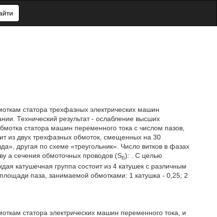
айти
обмоткам статора трехфазных электрических машин
ании. Технический результат - ослабление высших
бмотка статора машин переменного тока с числом пазов,
оит из двух трехфазных обмоток, смещенных на 30
зда», другая по схеме «треугольник». Число витков в фазах
ву а сечения обмоточных проводов (S
):
. С целью
п
дая катушечная группа состоит из 4 катушек с различным
площади паза, занимаемой обмотками: 1 катушка - 0,25; 2
бмоткам статора электрических машин переменного тока, и