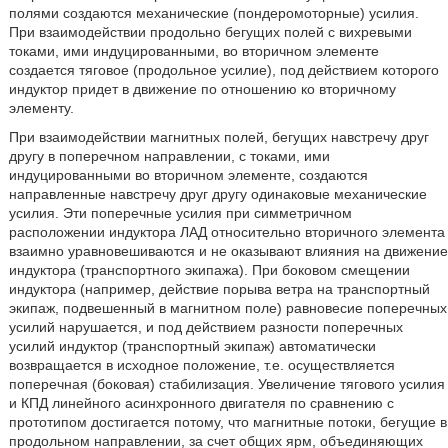
полями создаются механические (пондеромоторные) усилия.
При взаимодействии продольно бегущих полей с вихревыми
токами, ими индуцированными, во вторичном элементе
создается тяговое (продольное усилие), под действием которого
индуктор придет в движение по отношению ко вторичному
элементу.
При взаимодействии магнитных полей, бегущих навстречу друг
другу в поперечном направлении, с токами, ими
индуцированными во вторичном элементе, создаются
направленные навстречу друг другу одинаковые механические
усилия. Эти поперечные усилия при симметричном
расположении индуктора ЛАД относительно вторичного элемента
взаимно уравновешиваются и не оказывают влияния на движение
индуктора (транспортного экипажа). При боковом смещении
индуктора (например, действие порыва ветра на транспортный
экипаж, подвешенный в магнитном поле) равновесие поперечных
усилий нарушается, и под действием разности поперечных
усилий индуктор (транспортный экипаж) автоматически
возвращается в исходное положение, т.е. осуществляется
поперечная (боковая) стабилизация. Увеличение тягового усилия
и КПД линейного асинхронного двигателя по сравнению с
прототипом достигается потому, что магнитные потоки, бегущие в
продольном направлении, за счет общих ярм, объединяющих