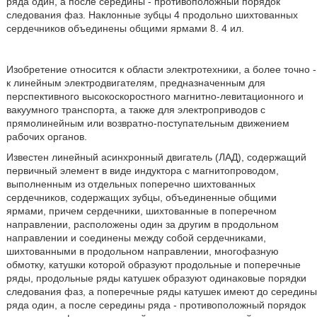
ряда один, а после середины - противоположный порядок
следования фаз. Наклонные зубцы 4 продольно шихтованных
сердечников объединены общими ярмами 8. 4 ил.
Изобретение относится к области электротехники, а более точно -
к линейным электродвигателям, предназначенным для
перспективного высокоскоростного магнитно-левитационного и
вакуумного транспорта, а также для электроприводов с
прямолинейным или возвратно-поступательным движением
рабочих органов.
Известен линейный асинхронный двигатель (ЛАД), содержащий
первичный элемент в виде индуктора с магнитопроводом,
выполненным из отдельных поперечно шихтованных
сердечников, содержащих зубцы, объединенные общими
ярмами, причем сердечники, шихтованные в поперечном
направлении, расположены один за другим в продольном
направлении и соединены между собой сердечниками,
шихтованными в продольном направлении, многофазную
обмотку, катушки которой образуют продольные и поперечные
ряды, продольные ряды катушек образуют одинаковые порядки
следования фаз, а поперечные ряды катушек имеют до середины
ряда один, а после середины ряда - противоположный порядок