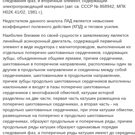
следования фаз, и вторичный элемент, содержащий
электропроводящий материал (авт. св. СССР № 868942, МПК
H02K 41/02, 1981 г.).
Недостатком данного аналога ЛАД является невысокие
коэффициент полезного действия (КПД) и тяговое усилие.
Наиболее близким по своей сущности к заявляемому является
линейный асинхронный двигатель, содержащий первичный
элемент в виде индуктора с магнитопроводом, выполненным из
отдельных поперечно шихтованных сердечников, содержащих
зубцы, объединенные общими ярмами, причем сердечники,
шихтованные в поперечном направлении, расположены один за
другим в продольном направлении и соединены между собой
сердечниками, шихтованными в продольном направлении,
причем зубцы продольно шихтованных сердечников выполнены
наклонными и входят в пазы поперечно шихтованных
сердечников с многофазной обмоткой, катушки которой
разделены на две части, первая часть катушек размещена на
поперечно шихтованных сердечниках, а вторая часть - на
продольно шихтованных сердечниках, при этом катушки обмотки,
размещенные на поперечно и продольно шихтованных
сердечниках, образуют продольные и поперечные ряды, причем
продольные ряды катушек образуют одинаковые порядки
следования фаз, а поперечные ряды катушек имеют до середины