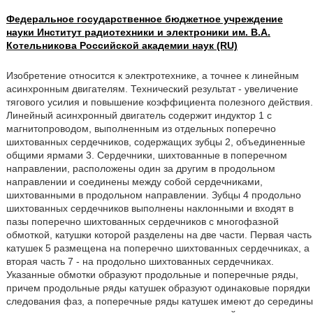
Федеральное государственное бюджетное учреждение
науки Институт радиотехники и электроники им. В.А.
Котельникова Российской академии наук (RU)
Изобретение относится к электротехнике, а точнее к линейным
асинхронным двигателям. Технический результат - увеличение
тягового усилия и повышение коэффициента полезного действия.
Линейный асинхронный двигатель содержит индуктор 1 с
магнитопроводом, выполненным из отдельных поперечно
шихтованных сердечников, содержащих зубцы 2, объединенные
общими ярмами 3. Сердечники, шихтованные в поперечном
направлении, расположены один за другим в продольном
направлении и соединены между собой сердечниками,
шихтованными в продольном направлении. Зубцы 4 продольно
шихтованных сердечников выполнены наклонными и входят в
пазы поперечно шихтованных сердечников с многофазной
обмоткой, катушки которой разделены на две части. Первая часть
катушек 5 размещена на поперечно шихтованных сердечниках, а
вторая часть 7 - на продольно шихтованных сердечниках.
Указанные обмотки образуют продольные и поперечные ряды,
причем продольные ряды катушек образуют одинаковые порядки
следования фаз, а поперечные ряды катушек имеют до середины