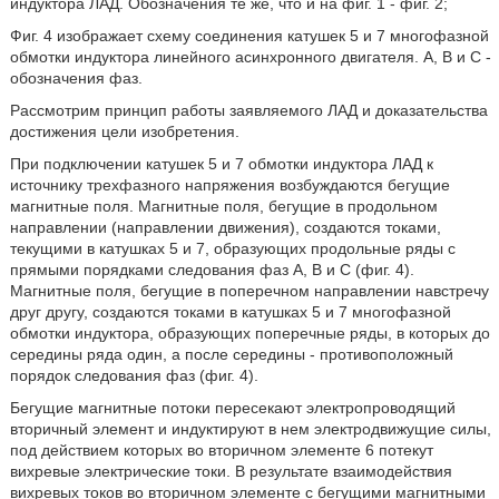
индуктора ЛАД. Обозначения те же, что и на фиг. 1 - фиг. 2;
Фиг. 4 изображает схему соединения катушек 5 и 7 многофазной
обмотки индуктора линейного асинхронного двигателя. А, В и С -
обозначения фаз.
Рассмотрим принцип работы заявляемого ЛАД и доказательства
достижения цели изобретения.
При подключении катушек 5 и 7 обмотки индуктора ЛАД к
источнику трехфазного напряжения возбуждаются бегущие
магнитные поля. Магнитные поля, бегущие в продольном
направлении (направлении движения), создаются токами,
текущими в катушках 5 и 7, образующих продольные ряды с
прямыми порядками следования фаз А, В и С (фиг. 4).
Магнитные поля, бегущие в поперечном направлении навстречу
друг другу, создаются токами в катушках 5 и 7 многофазной
обмотки индуктора, образующих поперечные ряды, в которых до
середины ряда один, а после середины - противоположный
порядок следования фаз (фиг. 4).
Бегущие магнитные потоки пересекают электропроводящий
вторичный элемент и индуктируют в нем электродвижущие силы,
под действием которых во вторичном элементе 6 потекут
вихревые электрические токи. В результате взаимодействия
вихревых токов во вторичном элементе с бегущими магнитными