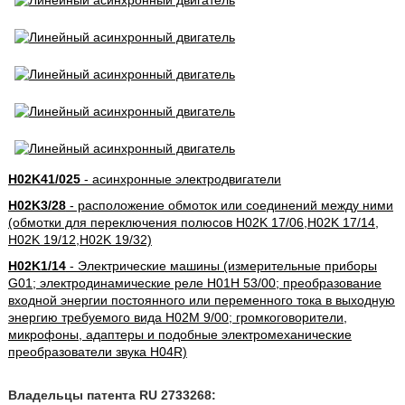
H02K41/025
- асинхронные электродвигатели
H02K3/28
- расположение обмоток или соединений между ними
(обмотки для переключения полюсов H02K 17/06,H02K 17/14,
H02K 19/12,H02K 19/32)
H02K1/14
- Электрические машины (измерительные приборы
G01; электродинамические реле H01H 53/00; преобразование
входной энергии постоянного или переменного тока в выходную
энергию требуемого вида H02M 9/00; громкоговорители,
микрофоны, адаптеры и подобные электромеханические
преобразователи звука H04R)
Владельцы патента RU 2733268: