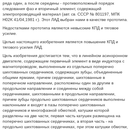
ряда один, а после середины - противоположный порядок
следования фаз и вторичный элемент, содержащий
электропроводящий материал (авт. св. СССР № 801197, МПК
H02K 41/04,1981 г.). Этот ЛАД выбран нами в качестве прототипа.
Недостатками прототипа являются невысокие КПД и тяговое
усилие.
Целью настоящего изобретения является повышение КПД и
тягового усилия ЛАД.
Цель изобретения достигается тем, что в линейном асинхронном
двигателе, содержащем первичный элемент в виде индуктора с
магнитопроводом, выполненным из отдельных поперечно
шихтованных сердечников, содержащих зубцы, объединенные
общими ярмами, причем сердечники, шихтованные в
поперечном направлении, расположены один за другим в
продольном направлении и соединены между собой
сердечниками, шихтованными в продольном направлении,
причем зубцы продольно шихтованных сердечников выполнены
наклонными и входят в пазы поперечно шихтованных
сердечников и многофазной обмоткой, катушки которой
разделены на две части, первая часть катушек размещена на
поперечно шихтованных сердечниках, а вторая часть - на
продольно шихтованных сердечниках, при этом катушки обмотки,