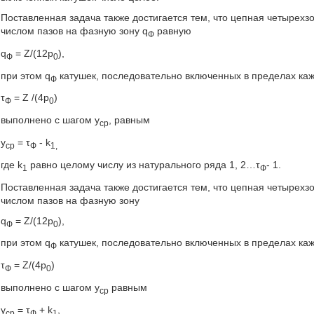
Поставленная задача также достигается тем, что цепная четыре
числом пазов на фазную зону q
равную
Ф
q
= Z/(12p
),
Ф
0
при этом q
катушек, последовательно включенных в пределах ка
Ф
τ
= Z /(4р
)
Ф
0
выполнено с шагом у
, равным
ср
у
= τ
- k
ср
Ф
1,
где k
равно целому числу из натурального ряда 1, 2…τ
- 1.
1
Ф
Поставленная задача также достигается тем, что цепная четыре
числом пазов на фазную зону
q
= Z/(12p
),
Ф
0
при этом q
катушек, последовательно включенных в пределах ка
Ф
τ
= Z/(4p
)
Ф
0
выполнено с шагом у
равным
ср
у
= τ
+ k
,
ср
Ф
1