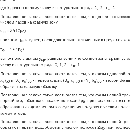
где k
равно целому числу из натурального ряда 1, 2…τ
- 1.
1
Ф
Поставленная задача также достигается тем, что цепная четыре
числом пазов на фазную зону
q
= Z/(12p
),
ф
0
при этом q
катушек, последовательно включенных в пределах ка
Ф
τ
= Z /(4р
)
Ф
0
выполнено с шагом у
, равным величине фазной зоны τ
минус ил
ср
Ф
числу из натурального ряда 0, 1, 2…τ
- 1.
Ф
Поставленная задача также достигается тем, что фазы однослойн
x
)
и (X
a
)
- первой фазы, (B
y
)
и (Y
b
)
- второй фазы
q
p0
q
q
p0
q
q
p0
q
q
p0
образуя трехфазную обмотку.
Поставленная задача также достигается тем, что фазы цепной тре
первый вход обмотки с числом полюсов 2р
, при последовательно
0
образован выводами из точек соединения полуфаз с числом полю
коммутатора.
Поставленная задача также достигается тем, что фазы цепной тре
образуют первый вход обмотки с числом полюсов 2р
, при послед
0