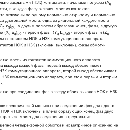
ьно закрытыми (НЗК) контактами, началами полуфаз (A
q
ки, в каждую фазу включен мост из контактов
ста включены по одному нормально открытому и нормально
са диагоналей моста, одна из диагоналей каждого моста
(C
z
)
, а другим полюсом образован конец фазы, в другую
q
q
p0
за (X
a
)
- первой фазы, (Y
b
)
- второй фазы и (Z
q
q
p0
q
q
p0
q
им состоянием НОК и НЗК коммутационного аппарата
нтактов НОК и НЗК (включен, выключен), фазы обмотки
мотке мосты из контактов коммутационного аппарата
ва выхода каждой фазы, первый выход обеспечивает
НЗК коммутационного аппарата, второй выход обеспечивает
 НЗК коммутационного аппарата, при этом первым и вторым
к.
мотке при соединении фаз в звезду обоих выходов НОК и НЗК
отке электрической машины при соединении фаз для одного
ду НОК и НЗК включены в плечи образующих конец фаз двух
третьего моста для соединения в треугольник.
цепной четырехзонной обмотки и их матричное описание; на