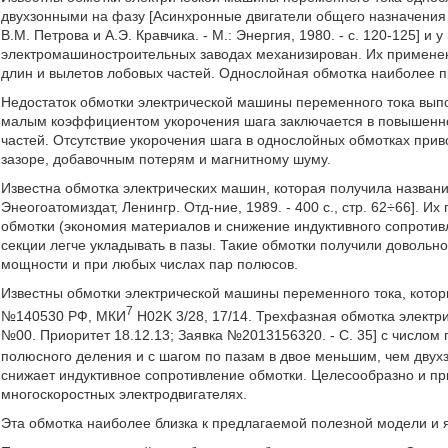
двухзонными на фазу [Асинхронные двигатели общего назначения / 
В.М. Петрова и А.Э. Кравчика. - М.: Энергия, 1980. - с. 120-125] 
электромашиностроительных заводах механизирован. Их примене
длин и вылетов лобовых частей. Однослойная обмотка наиболее п
Недостаток обмотки электрической машины переменного тока выпо
малым коэффициентом укорочения шага заключается в повышенно
частей. Отсутствие укорочения шага в однослойных обмотках при
зазоре, добавочным потерям и магнитному шуму.
Известна обмотка электрических машин, которая получила название
Энеогоатомиздат, Ленингр. Отд-ние, 1989. - 400 с., стр. 62÷66]. 
обмотки (экономия материалов и снижение индуктивного сопротив
секции легче укладывать в пазы. Такие обмотки получили доволь
мощности и при любых числах пар полюсов.
Известны обмотки электрической машины переменного тока, кото
7
№140530 РФ, МКИ
H02K 3/28, 17/14. Трехфазная обмотка электри
№00. Приоритет 18.12.13; Заявка №2013156320. - С. 35] с числом
полюсного деления и с шагом по пазам в двое меньшим, чем двухз
снижает индуктивное сопротивление обмотки. Целесообразно и п
многоскоростных электродвигателях.
Эта обмотка наиболее близка к предлагаемой полезной модели и 