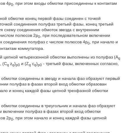
сов 4р
, при этом входы обмотки присоединены к контактам
0
зной обмотке конец первой фазы соединен с точкой
точкой соединения полуфаз третьей фазы, конец третьей
я схему соединения обмоток звезда с внутренним
 числом полюсов 2р
, при последовательном включении
0
ек соединения полуфаз с числом полюсов 4р
, при начало и
0
онтактам коммутатора.
ой цепной четырехзонной обмотки выполнены из полуфаз (A
q
, (C
z
)
и (Z
c
)
- третьей фазы, включенных согласно,
q
q
p0
q
q
p0
й обмотки соединены в звезду и начала фаз образуют первый
ении полуфаз в фазах второй вход обмотки образован
ачало и конец каждой фазы цепной трехфазной обмотки
 обмотки соединены в треугольник и начала фаз образуют
м включении полуфаз в фазах второй вход обмотки
сов 2р
, при этом начало и конец каждой фазы цепной
0
мотке конец первой фазы соединен с точкой соединения