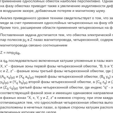
Применение однослойных обмоток наиболее перспективно. Однако
на фазу обмотках приводит также к увеличению индуктивности д
в воздушном зазоре, добавочным потерям и магнитному шуму.
Анализ приведенного уровня техники свидетельствует о том, что 
меди за счет применения однослойных четырехзонных на фазу об
Кроме того, расширение области применения четырехзонных на фа
Поставленная задача достигается тем, что обмотка электрическо
пар полюсов p
в Z пазах магнитопровода, четырехзонной, содерж
0
магнитопровода связано соотношением
Z = nmp
q
,
0
Ф
a q
последовательно включенные катушки уложенные в пазы магни
Ф
X, х" - фазные зоны первой фазы четырехзонной обмотки, "В, b и Y
с и Z, z" - фазные зоны третьей фазы четырехзонной обмотки, где 
(A
х
)
и (X
a
)
первой фазы четырехзонной обмотки, (B
y
) 
q
q
р0
q
q
p0
q
q
y
)
и (Y
b
)
второй фазы четырехзонной обмотки, a (C
z
) и 
q
p0
q
q
p0
q
q
и (Z
c
)
третьей фазы четырехзонной обмотки, где индекс "q" - 
q
q
p0
соответствующей фазной зоне и имеющих одинаковое направление то
в фазных зонах "X, х, Y, у и Z, z" в нижнюю сторону, при этом ка
отличающаяся тем, что однослойная четырехзонная обмотка выпол
расположены в нечетных пазах, а правые стороны катушек располо
включенных катушек число целое.