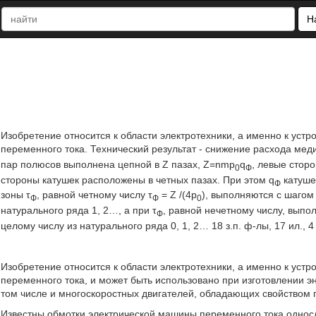
Н
Изобретение относится к области электротехники, а именно к уст
переменного тока. Технический результат - снижение расхода ме
пар полюсов выполнена цепной в Z пазах, Z=nmp
q
, левые стор
0
Ф
стороны катушек расположены в четных пазах. При этом q
катуше
Ф
зоны τ
, равной четному числу τ
= Z /(4р
), выполняются с шагом
Ф
Ф
0
натурального ряда 1, 2…, а при τ
, равной нечетному числу, выпо
Ф
целому числу из натурального ряда 0, 1, 2… 18 з.п. ф-лы, 17 ил., 4
Изобретение относится к области электротехники, а именно к уст
переменного тока, и может быть использовано при изготовлении э
том числе и многоскоростных двигателей, обладающих свойством
Известны обмотки электрической машины переменного тока одно