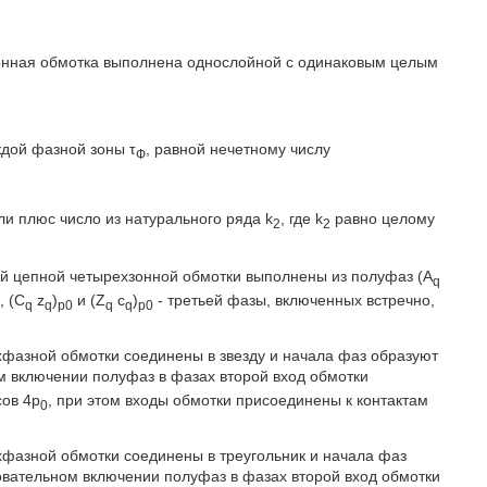
хзонная обмотка выполнена однослойной с одинаковым целым
ждой фазной зоны τ
, равной нечетному числу
Ф
и плюс число из натурального ряда k
, где k
равно целому
2
2
ой цепной четырехзонной обмотки выполнены из полуфаз (A
q
, (C
z
)
и (Z
c
)
- третьей фазы, включенных встречно,
q
q
p0
q
q
p0
хфазной обмотки соединены в звезду и начала фаз образуют
м включении полуфаз в фазах второй вход обмотки
сов 4р
, при этом входы обмотки присоединены к контактам
0
хфазной обмотки соединены в треугольник и начала фаз
овательном включении полуфаз в фазах второй вход обмотки