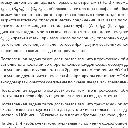
коммутационные аппараты с нормально открытыми (НОК) и нормал
x
)
, (B
y
)
, (C
z
)
образованы начала фаз трехфазной обмот
q
p0
q
q
p0
q
q
p0
коммутационного аппарата, в противоположные плечи каждого мо
закрытому контакту, образуя в местах соединения НОК и НЗК полю
одним полюсом соединена с концом полуфаз (A
x
)
, (B
y
)
, 
q
q
p0
q
q
p0
диагональ каждого моста включена соответственно вторая полуфа
c
)
- третьей фазы, при этом число полюсов 2р
образовано одн
q
p0
0
(выключен, включен), а число полюсов 4р
- другим состоянием ко
0
соединены по схеме звезда или треугольник.
Поставленная задача также достигается тем, что в трехфазной об
выполнены открытыми со стороны концов каждой фазы, образуя д
получение одного числа полюсов 2р
при одном состоянии НОК и 
0
получение другого числа полюсов 4р
при другом состоянии НОК и
0
выходом фазы обмотки соединены по схеме звезда или треугольни
Поставленная задача также достигается тем, что в трехфазной об
включены в плечи образующих конец фаз только двух мостов.
Поставленная задача также достигается тем, что трехфазной обм
числе полюсов в треугольник и для другого числа полюсов в звез
мостов, а НОК или НЗК включены в плечо образующего конец фазы 
На фиг. 1÷4 изображены конструктивные исполнения однослойной 