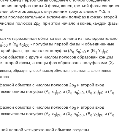
инения полуфаз третьей фазы, конец третьей фазы соединен
ния обмоток звезда с внутренним треугольником Y-Δ, и
 при последовательном включении полуфаз в фазах второй
 числом полюсов 2р
, при этом начало и конец каждой фазы
0
ра.
пная четырехзонная обмотка выполнена из последовательно
X
)
и (x
a
)
- полуфазы первой фазы и объединенные
q
p0
q
q
p0
второй фазы, где началом полуфаз (A
X
)
и (B
Y
)
q
q
p0
q
q
p0
вход обмотки с другим числом полюсов образован концом
я второй фазы, а концы фаз образованы полуфазами (X
q
нены, образуя нулевой вывод обмотки, при этом начало и конец
атора.
хфазной обмотки с числом полюсов 2р
и второй вход
0
 включением полуфаз (А
x
)
и (X
a
)
, (B
y
)
и (Y
q
q
p0
q
q
p0
q
q
p0
q
хфазной обмотки с числом полюсов 4р
и второй вход
0
 включением полуфаз (A
x
)
и (X
a
)
, (B
y
)
и (Y
q
q
p0
q
q
p0
q
q
p0
q
ойной цепной четырехзонной обмотки введены