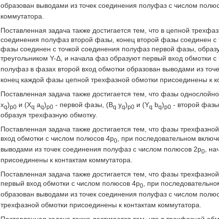
образован выводами из точек соединения полуфаз с числом полю
коммутатора.
Поставленная задача также достигается тем, что в цепной трехфа
соединения полуфаз второй фазы, конец второй фазы соединен с 
фазы соединен с точкой соединения полуфаз первой фазы, образу
треугольником Y-Δ, и начала фаз образуют первый вход обмотки с
полуфаз в фазах второй вход обмотки образован выводами из точ
конец каждой фазы цепной трехфазной обмотки присоединены к к
Поставленная задача также достигается тем, что фазы однослойн
x
)
и (X
a
)
- первой фазы, (B
y
)
и (Y
b
)
- второй фазы
q
p0
q
q
p0
q
q
p0
q
q
p0
образуя трехфазную обмотку.
Поставленная задача также достигается тем, что фазы трехфазно
вход обмотки с числом полюсов 4р
, при последовательном включ
0
выводами из точек соединения полуфаз с числом полюсов 2р
, н
0
присоединены к контактам коммутатора.
Поставленная задача также достигается тем, что фазы трехфазной
первый вход обмотки с числом полюсов 4р
, при последовательно
0
образован выводами из точек соединения полуфаз с числом полю
трехфазной обмотки присоединены к контактам коммутатора.
Поставленная задача также достигается тем, что в трехфазной об