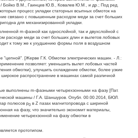
Бойко В.М., Гаинцев Ю.В., Ковалев Ю.М., и др.; Под ред.
и у которых процесс укладки статорных всыпных обмоток на
ние связано с повышенным расходом меди за счет больших
ригодна для механизированной укладки.
лненной m-фазной как однослойной, так и двухслойной с
м расходе меди за счет больших длин и вылетов лобовых
водит к тому же к ухудшению формы поля в воздушном
 "цепной". [Жерве Г.К. Обмотки электрических машин. - Л.:
Их применение позволяет: уменьшить вылет лобовых частей
ления обмотки), улучшить охлаждение обмотки, более узкие
но широкое распространение в машинах самой различной
рые выполнены m-фазными четырехзонными на фазу [Пат.
ческой машины / Г.А. Шаншуров. Опубл. 00.00.2014, БЮЛ.
 пар полюсов р
в Z пазах магнитопровода с шириной
0
онная на фазу, что значительно экономит материалы,
рименение четырехзонной на фазу обмотки в
является прототипом.