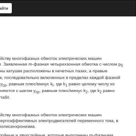
айти
ройству многофазных обмоток электрических машин
ди. Заявленная m-фазная четырехзонная обмотка с числом р
0
оны катушек расположены в нечетных пазах, а правые
к, последовательно включенных в пределах каждой фазной
 у
, равным плюс/минус k
, где k
равно целому числу из
ср
l
1
лняются с шагом у
, равным плюс/минус k
, где k
равно
ср
2
2
 табл.
ройству многофазных обмоток электрических машин
нергоэффективных электродвигателей переменного тока, в
 полисинхронизма.
слойные и двухслойные, которые выполнены m-фазными