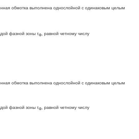
хзонная обмотка выполнена однослойной с одинаковым целым
ждой фазной зоны τ
, равной четному числу
Ф
хзонная обмотка выполнена однослойной с одинаковым целым
ждой фазной зоны τ
, равной четному числу
Ф