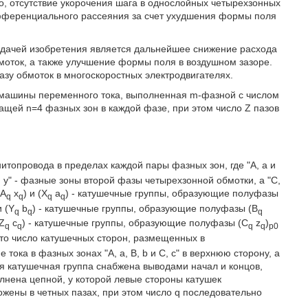
, отсутствие укорочения шага в однослойных четырехзонных
ифференциального рассеяния за счет ухудшения формы поля
задачей изобретения является дальнейшее снижение расхода
моток, а также улучшение формы поля в воздушном зазоре.
зу обмоток в многоскоростных электродвигателях.
й машины переменного тока, выполненная m-фазной с числом
ащей n=4 фазных зон в каждой фазе, при этом число Z пазов
топровода в пределах каждой пары фазных зон, где "А, а и
, у" - фазные зоны второй фазы четырехзонной обмотки, а "С,
(A
х
) и (X
a
) - катушечные группы, образующие полуфазы
q
q
q
q
и (Y
b
) - катушечные группы, образующие полуфазы (B
q
q
q
(Z
c
) - катушечные группы, образующие полуфазы (C
z
)
q
q
q
q
p0
это число катушечных сторон, размещенных в
ка в фазных зонах "А, а, В, b и С, с" в верхнюю сторону, а
ждая катушечная группа снабжена выводами начал и концов,
нена цепной, у которой левые стороны катушек
жены в четных пазах, при этом число q последовательно