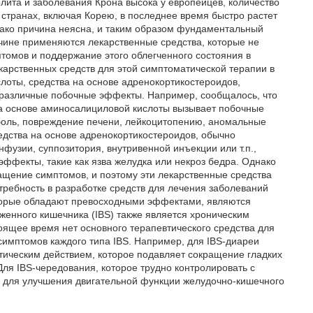
олита и заболевания Крона высока у европейцев, количество
 странах, включая Корею, в последнее время быстро растет
днако причина неясна, и таким образом фундаментальный
ичине применяются лекарственные средства, которые не
томов и поддержание этого облегченного состояния в
карственных средств для этой симптоматической терапии в
оты, средства на основе адренокортикостероидов,
т различные побочные эффекты. Например, сообщалось, что
 на основе аминосалициловой кислоты вызывает побочные
 боль, повреждение печени, лейкоцитопению, аномальные
редства на основе адренокортикостероидов, обычно
узии, суппозитория, внутривенной инъекции или т.п.,
фекты, такие как язва желудка или некроз бедра. Однако
ащение симптомов, и поэтому эти лекарственные средства
требность в разработке средств для лечения заболеваний
 которые обладают превосходными эффектами, являются
енного кишечника (IBS) также является хроническим
оящее время нет основного терапевтического средства для
симптомов каждого типа IBS. Например, для IBS-диареи
ическим действием, которое подавляет сокращение гладких
ля IBS-чередования, которое трудно контролировать с
 для улучшения двигательной функции желудочно-кишечного