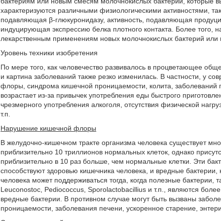
бактериям или новым смесям молочнокислых бактерий, которые вы
характеризуются различными физиологическими активностями, таки
подавляющая β-глюкуронидазу, активность, подавляющая продуцир
индуцирующая экспрессию белка плотного контакта. Более того, 
лекарственным применениям новых молочнокислых бактерий или 
Уровень техники изобретения
По мере того, как человечество развивалось в процветающее обще
и картина заболеваний также резко изменилась. В частности, у 
флоры, синдрома кишечной проницаемости, колита, заболеваний пе
возрастает из-за привычек употребления еды быстрого приготовле
чрезмерного употребления алкоголя, отсутствия физической нагру
т.п.
Нарушение кишечной флоры
В желудочно-кишечном тракте организма человека существует мног
приблизительно 10 триллионов нормальных клеток, однако присутс
приблизительно в 10 раз больше, чем нормальные клетки. Эти бак
способствуют здоровью кишечника человека, и вредные бактерии, 
человека может поддерживаться тогда, когда полезные бактерии, таки
Leuconostoc, Pediococcus, Sporolactobacillius и т.п., являются б
вредные бактерии. В противном случае могут быть вызваны заболе
проницаемости, заболевания печени, ускоренное старение, энтерит