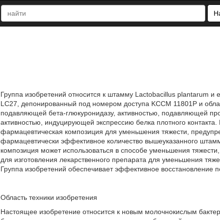
Н
Группа изобретений относится к штамму Lactobacillus plantarum и
LC27, депонированный под номером доступа KCCM 11801P и обла
подавляющей бета-глюкуронидазу, активностью, подавляющей про
активностью, индуцирующей экспрессию белка плотного контакта. П
фармацевтическая композиция для уменьшения тяжести, предупр
фармацевтически эффективное количество вышеуказанного штамма
композиция может использоваться в способе уменьшения тяжести,
для изготовления лекарственного препарата для уменьшения тяже
Группа изобретений обеспечивает эффективное восстановление повр
Область техники изобретения
Настоящее изобретение относится к новым молочнокислым бактери