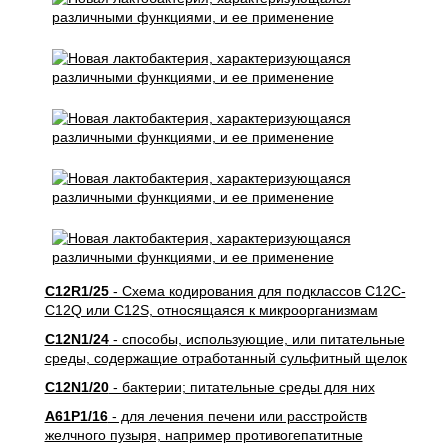
C12R1/25
- Схема кодирования для подклассов C12C-
C12Q или C12S, относящаяся к микроорганизмам
C12N1/24
- способы, использующие, или питательные
среды, содержащие отработанный сульфитный щелок
C12N1/20
- бактерии; питательные среды для них
A61P1/16
- для лечения печени или расстройств
желчного пузыря, например противогепатитные