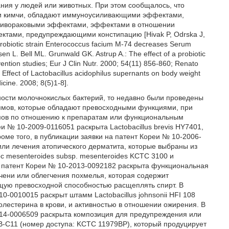
ния у людей или животных. При этом сообщалось, что
ии кимчи, обладают иммуноусиливающими эффектами,
тивораковыми эффектами, эффектами в отношении
тами, предупреждающими констипацию [Hivak P, Odrska J,
Probiotic strain Enterococcus facium M-74 decreases Serum
rsen L. Bell ML. Grunwald GK. Astrup A.: The effect of a probiotic
vention studies; Eur J Clin Nutr. 2000; 54(11) 856-860; Renato
Effect of Lactobacillus acidophilus supernants on body weight
cine. 2008; 8(5)1-8].
ности молочнокислых бактерий, то недавно были проведены
ммов, которые обладают превосходными функциями, при
ммов по отношению к препаратам или функциональным
и № 10-2009-0116051 раскрыта Lactobacillus brevis HY7401,
ме того, в публикации заявки на патент Кореи № 10-2006-
ли лечения атопического дерматита, которые выбраны из
c mesenteroides subsp. mesenteroides KCTC 3100 и
 на патент Кореи № 10-2013-0092182 раскрыта функциональная
чени или облегчения похмелья, которая содержит
ющую превосходной способностью расщеплять спирт. В
0-0010015 раскрыт штамм Lactobacillus johnsonii HFI 108
естерина в крови, и активностью в отношении ожирения. В
2014-0006509 раскрыта композиция для предупреждения или
B-C11 (номер доступа: KCTC 11979BP), который продуцирует