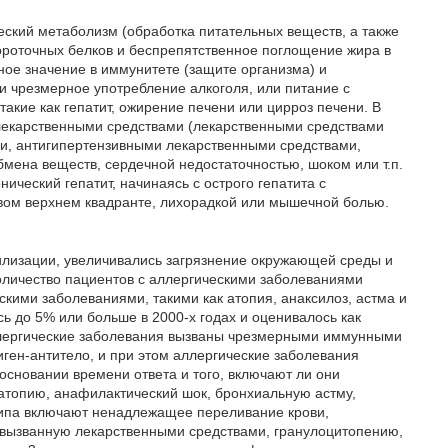
ческий метаболизм (обработка питательных веществ, а также
вороточных белков и беспрепятственное поглощение жира в
ное значение в иммунитете (защите организма) и
и чрезмерное употребление алкоголя, или питание с
акие как гепатит, ожирение печени или цирроз печени. В
 лекарственными средствами (лекарственными средствами
ми, антигипертензивными лекарственными средствами,
мена веществ, сердечной недостаточностью, шоком или т.п.
ический гепатит, начинаясь с острого гепатита с
авом верхнем квадранте, лихорадкой или мышечной болью.
лизации, увеличивались загрязнение окружающей среды и
количество пациентов с аллергическими заболеваниями
скими заболеваниями, такими как атопия, анаксилоз, астма и
сь до 5% или больше в 2000-х годах и оценивалось как
ллергические заболевания вызваны чрезмерными иммунными
ген-антитело, и при этом аллергические заболевания
основании времени ответа и того, включают ли они
 атопию, анафилактический шок, бронхиальную астму,
о типа включают ненадлежащее переливание крови,
вызванную лекарственными средствами, гранулоцитопению,