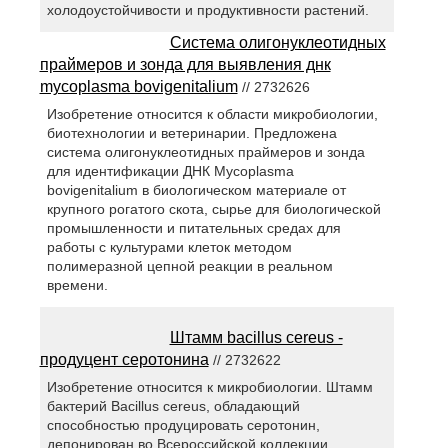
холодоустойчивости и продуктивности растений.
Система олигонуклеотидных
праймеров и зонда для выявления днк
mycoplasma bovigenitalium
// 2732626
Изобретение относится к области микробиологии,
биотехнологии и ветеринарии. Предложена
система олигонуклеотидных праймеров и зонда
для идентификации ДНК Mycoplasma
bovigenitalium в биологическом материале от
крупного рогатого скота, сырье для биологической
промышленности и питательных средах для
работы с культурами клеток методом
полимеразной цепной реакции в реальном
времени.
Штамм bacillus cereus -
продуцент серотонина
// 2732622
Изобретение относится к микробиологии. Штамм
бактерий Bacillus cereus, обладающий
способностью продуцировать серотонин,
депонирован во Всероссийской коллекции