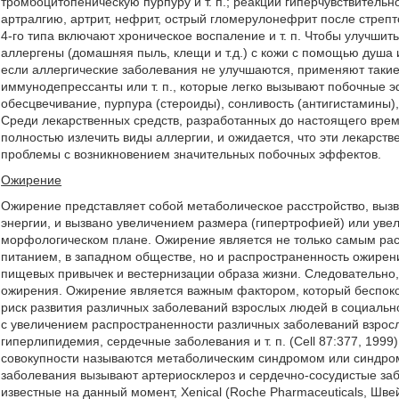
тромбоцитопеническую пурпуру и т. п.; реакции гиперчувствительн
артралгию, артрит, нефрит, острый гломерулонефрит после стрепто
4-го типа включают хроническое воспаление и т. п. Чтобы улучшит
аллергены (домашняя пыль, клещи и т.д.) с кожи с помощью душа 
если аллергические заболевания не улучшаются, применяют такие
иммунодепрессанты или т. п., которые легко вызывают побочные э
обесцвечивание, пурпура (стероиды), сонливость (антигистамины),
Среди лекарственных средств, разработанных до настоящего врем
полностью излечить виды аллергии, и ожидается, что эти лекарст
проблемы с возникновением значительных побочных эффектов.
Ожирение
Ожирение представляет собой метаболическое расстройство, выз
энергии, и вызвано увеличением размера (гипертрофией) или увел
морфологическом плане. Ожирение является не только самым ра
питанием, в западном обществе, но и распространенность ожирени
пищевых привычек и вестернизации образа жизни. Следовательно
ожирения. Ожирение является важным фактором, который беспокои
риск развития различных заболеваний взрослых людей в социальн
с увеличением распространенности различных заболеваний взрослы
гиперлипидемия, сердечные заболевания и т. п. (Cell 87:377, 1999
совокупности называются метаболическим синдромом или синдром
заболевания вызывают артериосклероз и сердечно-сосудистые заб
известные на данный момент, Xenical (Roche Pharmaceuticals, Швейц