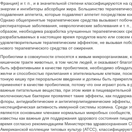
Франция) и т. п., и в значительной степени классифицируются на
энергии и ингибиторы абсорбции жира. Большинство терапевтичес
подавления аппетита, которые подавляют аппетит посредством ко
Однако общепринятые терапевтические средства вызывают побочн
респираторные заболевания, неврологические заболевания и т. п.,
образом, необходима разработка улучшенных терапевтических сред
разрабатываемых в настоящее время продуктов мало или совсем н
удовлетворительным терапевтическим эффектом, не вызывая побо
нового терапевтического средства от ожирения.
Пробиотики в совокупности относятся к живым микроорганизмам, 
кишечном тракте животных, в том числе людей, и оказывают благ
быть эффективными в качестве пробиотиков, необходимо обладать
желчи и способностью прилипания к эпителиальным клеткам, поск
тонкую кишку при пероральном введении и должны быть прикрепл
применяют в качестве пробиотиков, потому что они играют роль в
важные питательные вещества, при этом живя в пищеварительной 
молочнокислые бактерии проявляют такие эффекты, как поддерж
флоры, антидиабетические и антигиперлипидемические эффекты, 
неспецифическая активность иммунной системы хозяина. Среди эт
являются основными членами нормальных микробных сообществ, 
известны как важные для поддержания здорового состояния пищев
время согласно рекомендациям Министерства здравоохранения СШ
Американской коллекции типовых культур (ATCC), классифицируютс