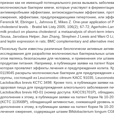
признан как не имеющий потенциального риска вызывать заболева
молочнокислые бактерии кимчи, которые участвуют в ферментац
антимикробными эффектами, антиоксидантными эффектами, про
ожирения, эффектами, предупреждающими гипертонию, или эффек
Ferencik M, Ebringer L, Jahnova E, Mikes Z. One-year application of 
cholesterol levels. : Bratisl lek Listy 2005; 106(2); 67-72; Agerholm-La
milk product on plasma cholesterol: a metaanalysis of short-term inter
Sousa, Jaroslava Helper, Jian Zhang, Strephen J Lewis and Wani O Li; 
and leptin expression in rats; BMC complementary and alternative medi
Поскольку были известны различные биологически активные актив
исследования для разработки молочнокислых бактериальных шта
этом являясь безопасными для человека, и применения эти шта
продуктам питания. Например, в публикации заявки на патент Коре
которая проявляет эффекты лечения и предупреждения колита. Кро
0119045 раскрыты молочнокислые бактерии для предупреждения и
группы, состоящей из Leuconostoc citreum KACC 91035, Leuconosto
Lactobacillus brevis KCTC 3498. Кроме того, в публикации заявки
здоровая пища для предупреждения алкогольного заболевания пе
Lactobacillus brevis HD-01 (номер доступа: KACC91701P), облада
дополнение к этому, в публикации заявки на патент Кореи № 10-201
(KCTC 11356BP), обладающий активностью, снижающей уровень хол
дополнение к этому, в публикации заявки на патент Кореи № 10-
лечения ожирения, содержащая штамм Bifidobacterium longum CG