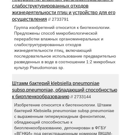
слабоструктурированных отходов
жизнедеятельности птиц и устройство для его
осуществления
// 2733791
Группа изобретений относится к биотехнологии.
Предложены способ микробиологической
переработки влажных органоминеральных и
слабоструктурированных отходов
жизнедеятельности птиц, включающий
последовательное использование предварительно
разведенных в воде в соотношении 1:2 микробных
культур Pseudomonas sp.
Штамм бактерий klebsiella pneumoniae
subsp.pneumoniae, обладающий способностью
к биопленкообразованию
// 2733144
Изобретение относится к биотехнологии. Штамм
бактерий Klebsiella pneumoniae subsp.pneumoniae
с выраженным гипермукоидным фенонтипом,
обладающий способностью к
биопленкообразованию, депонирован в ФГБУ
«ВГНКИ» под регистрационным номером ВКШМ-