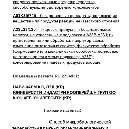
средства, желчегонные средства, средства,
способствующие растворению конкрементов
A61K35/745
- Лекарственные препараты, содержащие
вещества или продукты реакции неизвестного строения
A23L33/135
- Пищевые продукты и безалкогольные
напитки, не отнесенные к подклассам A23B-A23J; их
приготовление или обработка, например варка,
изменение питательных свойств, физическая обработка
(формование или механическая обработка, полностью
не относящиеся к этому подклассу, A23P);
консервирование пищевых продуктов вообще
Владельцы патента RU 2734031:
НАВИФАРМ КО, ЛТД (KR)
ЮНИВЕРСИТИ-ИНДАСТРИ КООПЕРЕЙШН ГРУП ОФ
КЮН ХЕЕ ЮНИВЕРСИТИ (KR)
Похожие патенты:
Способ микробиологической
переработки влажных органоминеральных и