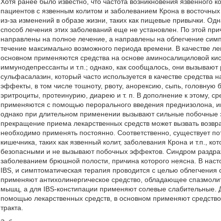
Хотя ранее было известно, что частота возникновения язвенного к
пациентов с язвенным колитом и заболеванием Крона в восточных
из-за изменений в образе жизни, таких как пищевые привычки. О
способ лечения этих заболеваний еще не установлен. По этой пр
направлены на полное лечение, а направлены на облегчение симп
течение максимально возможного периода времени. В качестве ле
основном применяются средства на основе аминосалициловой кисл
иммунодепрессанты и т.п.; однако, как сообщалось, они вызываю
сульфасалазин, который часто используется в качестве средства
эффекты, в том числе тошноту, рвоту, анорексию, сыпь, головную
эритроциты, протеинурию, диарею и т. п. В дополнение к этому, с
применяются с помощью перорального введения преднизолона, инф
однако при длительном применении вызывают сильные побочные эф
прекращение приема лекарственных средств может вызвать возвр
необходимо применять постоянно. Соответственно, существует по
кишечника, таких как язвенный колит, заболевания Крона и т.п.,
безопасными и не вызывают побочных эффектов. Синдром раздраж
заболеванием брюшной полости, причина которого неясна. В наст
IBS, и симптоматическая терапия проводится с целью облегчения 
применяют антихолинергическое средство, обладающее спазмолит
мышц, а для IBS-констипации применяют солевые слабительные. Д
помощью лекарственных средств, в основном применяют средство
тракта.