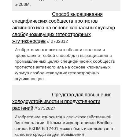
Б-288М.
Способ выращивания
специфических сообществ протистов
активного ила на основе клональных культур
свободноживущих гетеротрофных
жгутиконосцев
// 2732812
Изобретение относится к области экологии и
представляет собой способ для выращивания в
промышленных целях специфических сообществ
протистов активного ила на основе клональных
культур свободноживущих гетеротрофных
жгутиконосцев.
Средство для повышения
холодоустойчивости и продуктивности
растений
// 2732627
Изобретение относится к сельскохозяйственной
биотехнологии. Штамм микроорганизма Bacillus
cereus ВКПМ В-12401 может быть использован в
качестве средства для повышения