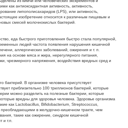
делены из кимчи или человеческих экскрементов и
ми как антиоксидантная активность, активность,
ование липополисахаридов (LPS), или активность,
настоящее изобретение относится к различным пищевым и
новых смесей молочнокислых бактерий.
ство, еда быстрого приготовления быстро стала популярной,
современных людей частота появления нарушения кишечной
чени, аллергических заболеваний, ожирения и т. п.
ния на основе мяса и жира, нерегулярного питания,
зки, чрезмерного напряжения, воздействия вредных сред и
о бактерий. В организме человека присутствует
твует приблизительно 100 триллионов бактерий, которые
терии можно разделить на полезные бактерии, которые
которые вредны для здоровья человека. Здоровье организма
е как Lactobacillus, Bifidobacterium, Streptococcus,
олее преобладающими в желудочно-кишечном тракте, чем
вания, такие как ожирение, синдром кишечной
 и т.п.