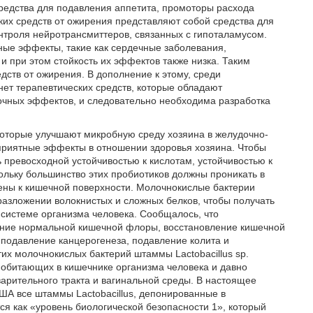
 средства для подавления аппетита, промоторы расхода
ких средств от ожирения представляют собой средства для
нтроля нейротрансмиттеров, связанных с гипоталамусом.
ые эффекты, такие как сердечные заболевания,
 и при этом стойкость их эффектов также низка. Таким
ств от ожирения. В дополнение к этому, среди
ет терапевтических средств, которые обладают
чных эффектов, и следовательно необходима разработка
которые улучшают микробную среду хозяина в желудочно-
оприятные эффекты в отношении здоровья хозяина. Чтобы
 превосходной устойчивостью к кислотам, устойчивостью к
ольку большинство этих пробиотиков должны проникать в
ены к кишечной поверхности. Молочнокислые бактерии
 разложении волокнистых и сложных белков, чтобы получать
системе организма человека. Сообщалось, что
ание нормальной кишечной флоры, восстановление кишечной
подавление канцерогенеза, подавление колита и
их молочнокислых бактерий штаммы Lactobacillus sp.
обитающих в кишечнике организма человека и давно
арительного тракта и вагинальной среды. В настоящее
А все штаммы Lactobacillus, депонированные в
я как «уровень биологической безопасности 1», который