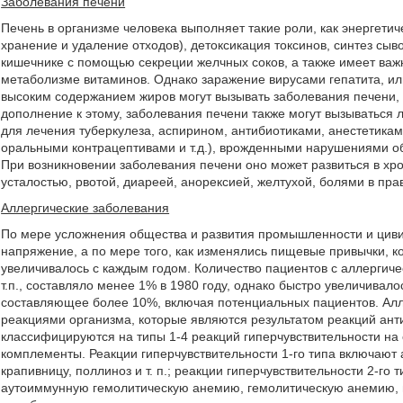
Заболевания печени
Печень в организме человека выполняет такие роли, как энергети
хранение и удаление отходов), детоксикация токсинов, синтез сы
кишечнике с помощью секреции желчных соков, а также имеет важ
метаболизме витаминов. Однако заражение вирусами гепатита, ил
высоким содержанием жиров могут вызывать заболевания печени, т
дополнение к этому, заболевания печени также могут вызываться
для лечения туберкулеза, аспирином, антибиотиками, анестетика
оральными контрацептивами и т.д.), врожденными нарушениями об
При возникновении заболевания печени оно может развиться в хрон
усталостью, рвотой, диареей, анорексией, желтухой, болями в пр
Аллергические заболевания
По мере усложнения общества и развития промышленности и циви
напряжение, а по мере того, как изменялись пищевые привычки, 
увеличивалось с каждым годом. Количество пациентов с аллергиче
т.п., составляло менее 1% в 1980 году, однако быстро увеличивало
составляющее более 10%, включая потенциальных пациентов. А
реакциями организма, которые являются результатом реакций анти
классифицируются на типы 1-4 реакций гиперчувствительности на 
комплементы. Реакции гиперчувствительности 1-го типа включают
крапивницу, поллиноз и т. п.; реакции гиперчувствительности 2-г
аутоиммунную гемолитическую анемию, гемолитическую анемию, 