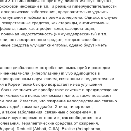
ости 3-го типа включают эритему, лимфатическую опухоль,
кокковой инфекции и т.п.; и реакции гиперчувствительности
ь аллергические заболевания, предпочтительно удалить
или купания и избежать приема аллергена. Однако, в случае
 лекарственные средства, как стероиды, антигистамины,
ффекты, такие как атрофия кожи, вазодилатация,
 почечная недостаточность (иммунодепрессанты) и т.п.
ени, нет лекарственных средств, которые способны
венные средства улучшат симптомы, однако будут иметь
ванное дисбалансом потребления омкалорий и расходом
ичением числа (гиперплазией) in vivo адипоцитов в
спространенным нарушением, связанным с недостаточным
я в Корее также быстро возрастает из-за улучшения
, большое значение приобретают лечение и предупреждение
т человека в психологическом плане, а также повышает
ом плане. Известно, что ожирение непосредственно связано
х людей, таких как диабет 2 типа, гипертония,
), а также заболевания, связанные с ожирением, в
ом инсулинорезистентности и, как сообщается, эти
олевания. Терапевтические средства от ожирения,
ария), Reductil (Abbott, США), Exolise (Arkopharma,