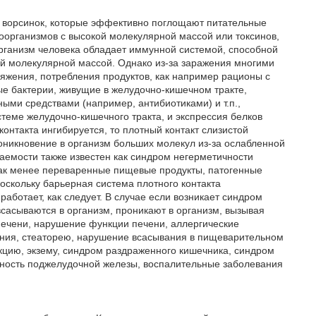
и ворсинок, которые эффективно поглощают питательные
организмов с высокой молекулярной массой или токсинов,
рганизм человека обладает иммунной системой, способной
ой молекулярной массой. Однако из-за заражения многими
яжения, потребления продуктов, как например рационы с
е бактерии, живущие в желудочно-кишечном тракте,
ыми средствами (например, антибиотиками) и т.п.,
еме желудочно-кишечного тракта, и экспрессия белков
контакта ингибируется, то плотный контакт слизистой
оникновение в организм больших молекул из-за ослабленной
емости также известен как синдром негерметичности
 как менее переваренные пищевые продукты, патогенные
поскольку барьерная система плотного контакта
аботает, как следует. В случае если возникает синдром
сасываются в организм, проникают в организм, вызывая
печени, нарушение функции печени, аллергические
ания, стеаторею, нарушение всасывания в пищеварительном
кцию, экзему, синдром раздраженного кишечника, синдром
очность поджелудочной железы, воспалительные заболевания