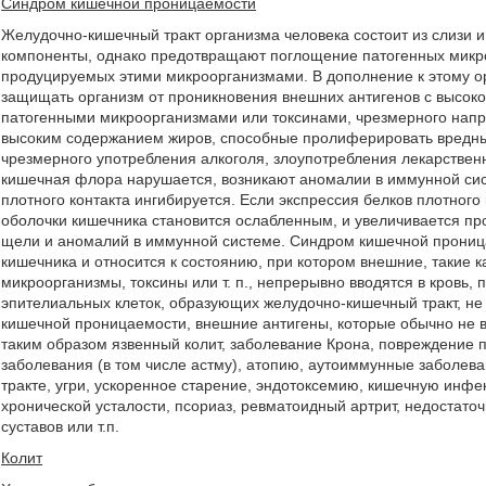
Синдром кишечной проницаемости
Желудочно-кишечный тракт организма человека состоит из слизи 
компоненты, однако предотвращают поглощение патогенных микро
продуцируемых этими микроорганизмами. В дополнение к этому о
защищать организм от проникновения внешних антигенов с высок
патогенными микроорганизмами или токсинами, чрезмерного напр
высоким содержанием жиров, способные пролиферировать вредны
чрезмерного употребления алкоголя, злоупотребления лекарственн
кишечная флора нарушается, возникают аномалии в иммунной сист
плотного контакта ингибируется. Если экспрессия белков плотного 
оболочки кишечника становится ослабленным, и увеличивается пр
щели и аномалий в иммунной системе. Синдром кишечной проница
кишечника и относится к состоянию, при котором внешние, такие
микроорганизмы, токсины или т. п., непрерывно вводятся в кровь, 
эпителиальных клеток, образующих желудочно-кишечный тракт, не р
кишечной проницаемости, внешние антигены, которые обычно не в
таким образом язвенный колит, заболевание Крона, повреждение 
заболевания (в том числе астму), атопию, аутоиммунные заболев
тракте, угри, ускоренное старение, эндотоксемию, кишечную инфе
хронической усталости, псориаз, ревматоидный артрит, недостат
суставов или т.п.
Колит