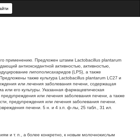
айти
 его применению. Предложен штамм Lactobacillus plantarum
дающий антиоксидантной активностью, активностью,
дуцирование липополисахаридов (LPS), а также
редложены также культура Lactobacillus plantarum LC27 и
еждения или лечения заболевания печени, содержащая
 или его культуры. Указанная фармацевтическая
 предупреждения или лечения заболевания печени, а также
сти, предупреждения или лечения заболевания печени.
еждения печени. 5 н. и 4 з.п. ф-лы, 25 табл., 31 ил.
ям и т. п., а более конкретно, к новым молочнокислым