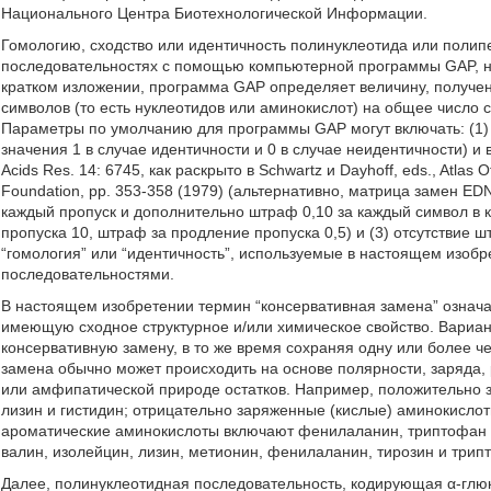
Национального Центра Биотехнологической Информации.
Гомологию, сходство или идентичность полинуклеотида или поли
последовательностях с помощью компьютерной программы GAP, 
кратком изложении, программа GAP определяет величину, получе
символов (то есть нуклеотидов или аминокислот) на общее число 
Параметры по умолчанию для программы GAP могут включать: (1
значения 1 в случае идентичности и 0 в случае неидентичности) 
Acids Res. 14: 6745, как раскрыто в Schwartz и Dayhoff, eds., Atlas 
Foundation, pp. 353-358 (1979) (альтернативно, матрица замен E
каждый пропуск и дополнительно штраф 0,10 за каждый символ в 
пропуска 10, штраф за продление пропуска 0,5) и (3) отсутствие 
“гомология” или “идентичность”, используемые в настоящем изобр
последовательностями.
В настоящем изобретении термин “консервативная замена” означа
имеющую сходное структурное и/или химическое свойство. Вариан
консервативную замену, в то же время сохраняя одну или более ч
замена обычно может происходить на основе полярности, заряда, 
или амфипатической природе остатков. Например, положительно 
лизин и гистидин; отрицательно заряженные (кислые) аминокислот
ароматические аминокислоты включают фенилаланин, триптофан 
валин, изолейцин, лизин, метионин, фенилаланин, тирозин и трип
Далее, полинуклеотидная последовательность, кодирующая α-глю