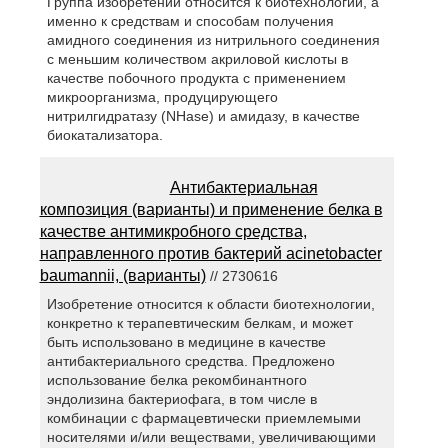
Группа изобретений относится к биотехнологии, а
именно к средствам и способам получения
амидного соединения из нитрильного соединения
с меньшим количеством акриловой кислоты в
качестве побочного продукта с применением
микроорганизма, продуцирующего
нитрилгидратазу (NHase) и амидазу, в качестве
биокатализатора.
Антибактериальная
композиция (варианты) и применение белка в
качестве антимикробного средства,
направленного против бактерий acinetobacter
baumannii, (варианты)
// 2730616
Изобретение относится к области биотехнологии,
конкретно к терапевтическим белкам, и может
быть использовано в медицине в качестве
антибактериального средства. Предложено
использование белка рекомбинантного
эндолизина бактериофага, в том числе в
комбинации с фармацевтически приемлемыми
носителями и/или веществами, увеличивающими