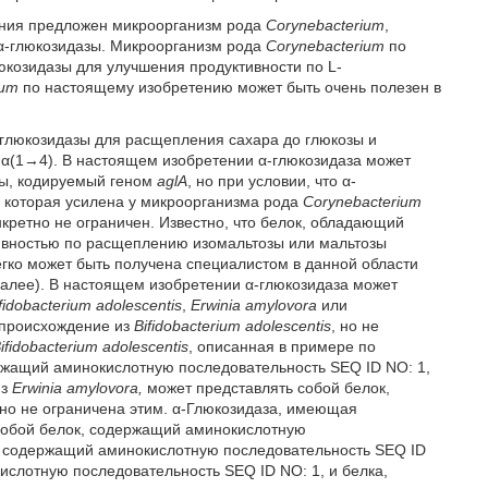
тения предложен микроорганизм рода
Corynebacterium
,
 α-глюкозидазы. Микроорганизм рода
Corynebacterium
по
козидазы для улучшения продуктивности по L-
ium
по настоящему изобретению может быть очень полезен в
 глюкозидазы для расщепления сахара до глюкозы и
 α(1→4). В настоящем изобретении α-глюкозидаза может
зы, кодируемый геном
aglA
, но при условии, что α-
, которая усилена у микроорганизма рода
Corynebacterium
нкретно не ограничен. Известно, что белок, обладающий
тивностью по расщеплению изомальтозы или мальтозы
легко может быть получена специалистом в данной области
 далее). В настоящем изобретении α-глюкозидаза может
fidobacterium adolescentis
,
Erwinia amylovora
или
ю происхождение из
Bifidobacterium adolescentis
, но не
ifidobacterium adolescentis
, описанная в примере по
ржащий аминокислотную последовательность SEQ ID NO: 1,
из
Erwinia amylovora,
может представлять собой белок,
но не ограничена этим. α-Глюкозидаза, имеющая
 собой белок, содержащий аминокислотную
к, содержащий аминокислотную последовательность SEQ ID
ислотную последовательность SEQ ID NO: 1, и белка,