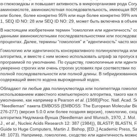
α-глюкозидазы и повышает активность в микроорганизме рода
Cor
аминокислоте, аминокислотная последовательность, имеющая 80%
или более, более конкретно 95% или еще более конкретно 99% ил
1, SEQ ID NO: 28 или SEQ ID NO: 29, может быть включена в объе
В настоящем изобретении термин “гомология или идентичность” о
данными аминокислотными последовательностями или последоват
процентах. Далее, термины “гомология” и “идентичность” часто м
Гомологию или идентичность консервативного полинуклеотида ил
алгоритма, и вместе с ним можно использовать штраф за пропуск
программой по умолчанию. По существу, гомологичные или иденти
умеренно строгих или очень строгих условиях при соответствии 
полной последовательности или полной длины. В гибридизованно
содержащий вместо кодона вырожденный кодон.
Обладают ли любые два полинуклеотида или полипептида гомолог
использованием известного компьютерного алгоритма, такого как 
умолчанию, как например в Pearson
et al.
(1988)[Proc. Natl. Acad.
“Needleman” пакета EMBOSS (EMBOSS: The European Molecular Biol
276-277) (версия 5.0.0 или более поздняя версия), гомологию, с
алгоритма Нидлмана-Вунша (Needleman and Wunsch, 1970, J. Mol. B
J.,
et al
., Nucleic Acids Research 12: 387 (1984)), BLASTP, BLASTN, FA
Guide to Huge Computers, Martin J. Bishop, [ED.,] Academic Press, 
48: 1073). Например, гомологию, сходство или идентичность можн