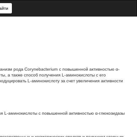
айти
ганизм рода Corynebacterium с повышенной активностью α-
ты, а также способ получения L-аминокислоты с его
одуцировать L-аминокислоту за счет увеличения активности
ия L-аминокислоты с повышенной активностью α-глюкозидазы
 лекарственных и косметических средств и получают главным