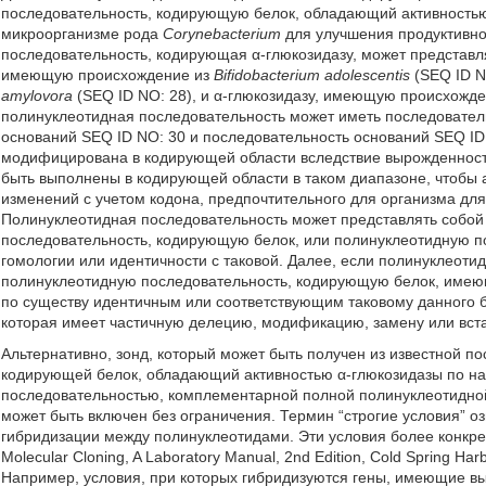
последовательность, кодирующую белок, обладающий активность
микроорганизме рода
Corynebacterium
для улучшения продуктивно
последовательность, кодирующая α-глюкозидазу, может представл
имеющую происхождение из
Bifidobacterium adolescentis
(SEQ ID 
amylovora
(SEQ ID NO: 28), и α-глюкозидазу, имеющую происхожд
полинуклеотидная последовательность может иметь последователь
оснований SEQ ID NO: 30 и последовательность оснований SEQ ID
модифицирована в кодирующей области вследствие вырожденност
быть выполнены в кодирующей области в таком диапазоне, чтобы 
изменений с учетом кодона, предпочтительного для организма дл
Полинуклеотидная последовательность может представлять собо
последовательность, кодирующую белок, или полинуклеотидную 
гомологии или идентичности с таковой. Далее, если полинуклеоти
полинуклеотидную последовательность, кодирующую белок, имею
по существу идентичным или соответствующим таковому данного б
которая имеет частичную делецию, модификацию, замену или вста
Альтернативно, зонд, который может быть получен из известной п
кодирующей белок, обладающий активностью α-глюкозидазы по на
последовательностью, комплементарной полной полинуклеотидной 
может быть включен без ограничения. Термин “строгие условия” 
гибридизации между полинуклеотидами. Эти условия более конкр
Molecular Cloning, A Laboratory Manual, 2nd Edition, Cold Spring Har
Например, условия, при которых гибридизуются гены, имеющие вы