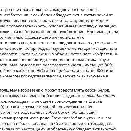
отную последовательность, входящую в перечень с
 изобретении, если белок обладает активностью такой же
отную последовательность с соответствующим номером
ую последовательность, которая имеет частичную делецию,
 включены в объем настоящего изобретения. Например, если
 полипептида, содержащего аминокислотную
ти, очевидно, что вставка последовательности, которая не
вательности, ее природная мутация, молчащая мутация или
ледовательности включены в объем настоящего изобретения.
тной таковой полипептида, содержащего аминокислотную
ости, аминокислотная последовательность, имеющая 80%
е, более конкретно 95% или еще более конкретно 99% или
м номером последовательности, может быть включена в
стоящему изобретению может представлять собой белок,
 α-глюкозидазы, имеющей происхождение из
Bifidobacterium
8) α-глюкозидазы, имеющей происхождение из
Erwinia
29) α-глюкозидазы, имеющей происхождение из
обретению представляет собой белок, обладающий
ть в микроорганизме рода
Corynebacterium
с улучшением
включена в белок, обладающий активностью α-глюкозидазы,
юкозидаза по настоящему изобретению обладает активностью