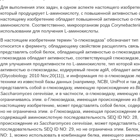
Для выполнения этих задач, в одном аспекте настоящего изобре
который продуцирует L-аминокислоту, с повышенной активностью
настоящему изобретению обладает повышенной активностью α-глю
аминокислоте. Соответственно, микроорганизм рода
Corynebacter
использовании для получения L-аминокислоты.
В настоящем изобретении термин “α-глюкозидаза” обозначает тип
относится к ферменту, обладающему свойством расщеплять связь
представлять собой белок, обладающий активностью α-глюкозида
глюкозидаза обладает активностью, соответствующей глюкозидазе
для улучшения продуктивности по L-аминокислоте, тип которой ко
активностью α-глюкозидазы, кодируемый геном
aglA
, обладает ак
(Glycobiology. 2010 Nov;20(11)), и информация по α-глюкозидазе 
техники из известной базы данных (например, NCBI, UniProt и так
представлять собой α-глюкозидазу, имеющую происхождение из
Bi
Saccharomyces cerevisiae
, и в частности, α-глюкозидазу, имеющу
ограничиваясь этим. α-Глюкозидаза, имеющая происхождение из
B
настоящему изобретению, может представлять собой белок, соде
но не ограничена этим. α-Глюкозидаза, имеющая происхождение 
содержащий аминокислотную последовательность SEQ ID NO: 28, 
происхождение из
Saccharomyces cerevisiae
, может представлять
последовательность SEQ ID NO: 29, но не ограничена этим. Бело
NO: 1, можно использовать в комбинации белка, имеющего аминок