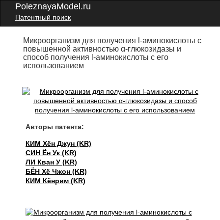
PoleznayaModel.ru
Патентный поиск
Микроорганизм для получения l-аминокислоты с
повышенной активностью α-глюкозидазы и
способ получения l-аминокислоты с его
использованием
Авторы патента:
КИМ Хён Джун (KR)
СИН Ён Ук (KR)
ЛИ Кван У (KR)
БЁН Хё Чжон (KR)
КИМ Кёнрим (KR)