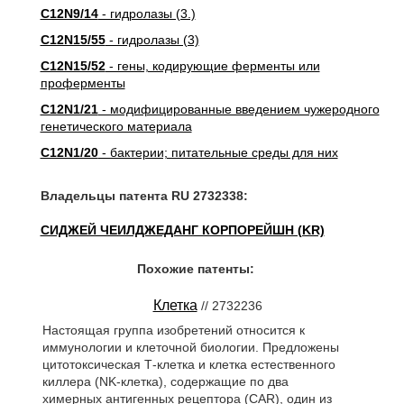
C12N9/14
- гидролазы (3.)
C12N15/55
- гидролазы (3)
C12N15/52
- гены, кодирующие ферменты или
проферменты
C12N1/21
- модифицированные введением чужеродного
генетического материала
C12N1/20
- бактерии; питательные среды для них
Владельцы патента RU 2732338:
СИДЖЕЙ ЧЕИЛДЖЕДАНГ КОРПОРЕЙШН (KR)
Похожие патенты:
Клетка
// 2732236
Настоящая группа изобретений относится к
иммунологии и клеточной биологии. Предложены
цитотоксическая Т-клетка и клетка естественного
киллера (NK-клетка), содержащие по два
химерных антигенных рецептора (CAR), один из