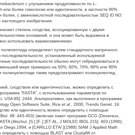
ynebacterium
с улучшением продуктивности по L-
 или более гомологии или идентичности, в частности 90%
и более, с аминокислотной последовательностью SEQ ID NO:
м настоящего изобретения.
значает степень сходства, ассоциированную с двумя
ельностями оснований, и она может быть выражена в
ожно использовать взаимозаменяемо.
и полипептида определяют путем стандартного матричного
 в последовательности, установленный используемой
чные последовательности обычно могут гибридизоваться в
по меньшей мере примерно на 50%, 60%, 70%, 80% или 90%
м полинуклеотиде также предусматривают полинуклеотид,
ией, сходством или идентичностью, можно определить с
программа "FASTA", с использованием параметров по
 Sci. USA 85]: 2444. Альтернативно, как выполнено в программе
ogy Open Software Suite, Rice
et al.
, 2000, Trends Genet. 16:
ходство или идентичность можно определить с помощью
iol. 48: 443-453) (включая пакет программ GCG (Devereux,
STA (Atschul, [S.] [F.,] [ET AL, J MOLEC BIOL 215]: 403 (1990);
San Diego,1994, и [CARILLO ETA/.](1988) SIAM J Applied Math
о определить с помощью BLAST или ClustalW от