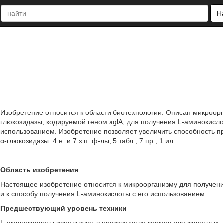
Н
Изобретение относится к области биотехнологии. Описан микроор
глюкозидазы, кодируемой геном aglA, для получения L-аминокисло
использованием. Изобретение позволяет увеличить способность пр
α-глюкозидазы. 4 н. и 7 з.п. ф-лы, 5 табл., 7 пр., 1 ил.
Область изобретения
Настоящее изобретение относится к микроорганизму для получен
и к способу получения L-аминокислоты с его использованием.
Предшествующий уровень техники
L-аминокислоты используют в производстве кормов для животных,