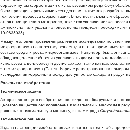
образом путем ферментации с использованием рода
Corynebacte
были проведены различные исследования, такие как разработка 
технологий процесса ферментации. В частности, главным образо
отношении целевого материала, такие как увеличение экспрессии
аминокислот, или удаление генов, не являющихся необходимыми 
10-0838038).
Между тем, были проведены различные исследования по увеличен
микроорганизма по целевому веществу, и в то же время имеется 
состава среды и роста микроорганизмов. Например, была описана
обладающего способностью увеличивать доступность целлобиозы 
использовать целлобиозу и другие сахара, такие как ксилоза, ман
этого микроорганизма (Патент Кореи с регистрационным номером 
исследований корреляции между доступностью сахара и продукти
Раскрытие изобретения
Техническая задача
Авторы настоящего изобретения неожиданно обнаружили и подтве
целевого вещества без добавления изомальтозы и мальтозы в резул
расщепляет изомальтозу и мальтозу, в штамм рода
Corynebacteriu
Техническое решение
Задача настоящего изобретения заключается в том, чтобы предл