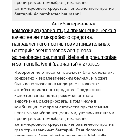
проницаемость мембран, в качестве
антимикробного средства, направленного против
бактерий Acinetobacter baumannii.
Антибактериальная
композиция (варианты) и применение белка в
качестве антимикробного средства,
направленного против грамотрицательных
бактерий: pseudomonas aeruginosa,
acinetobacter baumannii, klebsiella pneumoniae
и salmonella typhi (варианты)
// 2730615
Изобретение относится к области биотехнологии,
конкретно к терапевтическим белкам, и может
быть использовано в медицине в качестве
антибактериального средства. Предложено
использование белка рекомбинантного
эндолизина бактериофага, в том числе в
комбинации с фармацевтически приемлемыми
носителями и/или веществами, увеличивающими
проницаемость мембран, в качестве
антимикробного средства, направленного против
грамотрицательных бактерий: Pseudomonas
aeruginosa, Acinetobacter baumannii, Klebsiella