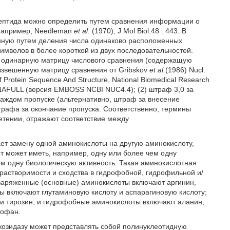
пептида можно определить путем сравнения информации о
например, Needleman
et al.
(1970), J Mol Biol.48 : 443. В
нную путем деления числа одинаково расположенных
символов в более короткой из двух последовательностей.
) одинарную матрицу числового сравнения (содержащую
и взвешенную матрицу сравнения от Gribskov
et al.
(1986) Nucl.
Of Protein Sequence And Structure, National Biomedical Research
DNAFULL (версия EMBOSS NCBI NUC4.4); (2) штраф 3,0 за
каждом пропуске (альтернативно, штраф за внесение
штрафа за окончание пропуска. Соответственно, термины
етении, отражают соответствие между
ет замену одной аминокислоты на другую аминокислоту,
т может иметь, например, одну или более чем одну
ем одну биологическую активность. Такая аминокислотная
растворимости и сходства в гидрофобной, гидрофильной и/
заряженные (основные) аминокислоты включают аргинин,
ы включают глутаминовую кислоту и аспарагиновую кислоту;
и тирозин; и гидрофобные аминокислоты включают аланин,
тофан.
козидазу может представлять собой полинуклеотидную