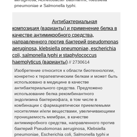
pneumoniae и Salmonella typhi.
Антибактериальная
композиция (варианты) и применение белка в
качестве антимикробного средства,
направленного против бактерий pseudomonas
aeruginosa, klebsiella pneumoniae, escherichia
coli, salmonella typhi и staphylococcus
haemolyticus (варианты)
// 2730614
Изобретение относится к области биотехнологии,
конкретно к терапевтическим белкам и может быть
использовано в медицине в качестве
антибактериального средства. Предложено
использование белка рекомбинантного
эндолизина бактериофага, в том числе в
комбинации с фармацевтически приемлемыми
носителями и/или веществами, увеличивающими
проницаемость мембран, в качестве
антимикробного средства, направленного против
бактерий Pseudomonas aeruginosa, Klebsiella
pneumoniae, Escherichia coli, Salmonella typhi и