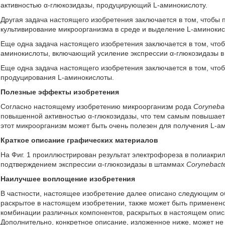
активностью α-глюкозидазы, продуцирующий L-аминокислоту.
Другая задача настоящего изобретения заключается в том, чтобы
культивирование микроорганизма в среде и выделение L-аминокис
Еще одна задача настоящего изобретения заключается в том, что
аминокислоты, включающий усиление экспрессии α-глюкозидазы в
Еще одна задача настоящего изобретения заключается в том, что
продуцирования L-аминокислоты.
Полезные эффекты изобретения
Согласно настоящему изобретению микроорганизм рода
Coryneba
повышенной активностью α-глюкозидазы, что тем самым повышает
этот микроорганизм может быть очень полезен для получения L-а
Краткое описание графических материалов
На Фиг. 1 проиллюстрирован результат электрофореза в полиакр
подтверждением экспрессии α-глюкозидазы в штаммах
Corynebact
Наилучшее воплощение изобретения
В частности, настоящее изобретение далее описано следующим о
раскрытое в настоящем изобретении, также может быть применено
комбинации различных компонентов, раскрытых в настоящем опис
Дополнительно, конкретное описание, изложенное ниже, может не