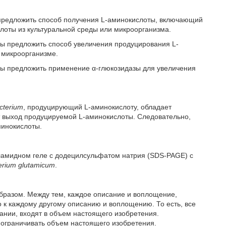
 предложить способ получения L-аминокислоты, включающий
лоты из культуральной среды или микроорганизма.
бы предложить способ увеличения продуцирования L-
 микроорганизме.
бы предложить применение α-глюкозидазы для увеличения
cterium
, продуцирующий L-аминокислоту, обладает
 выход продуцируемой L-аминокислоты. Следовательно,
минокислоты.
иламидном геле с додецилсульфатом натрия (SDS-PAGE) с
erium glutamicum
.
бразом. Между тем, каждое описание и воплощение,
 к каждому другому описанию и воплощению. То есть, все
ании, входят в объем настоящего изобретения.
 ограничивать объем настоящего изобретения.