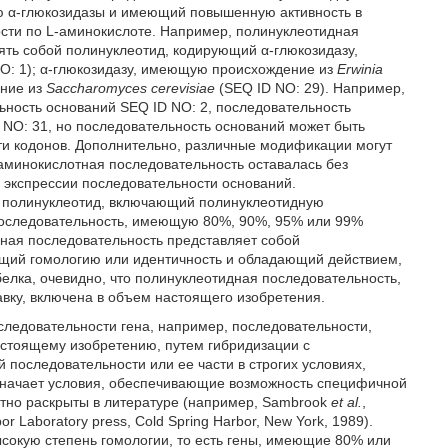
ю α-глюкозидазы и имеющий повышенную активность в
сти по L-аминокислоте. Например, полинуклеотидная
ять собой полинуклеотид, кодирующий α-глюкозидазу,
NO: 1); α-глюкозидазу, имеющую происхождение из
Erwinia
ение из
Saccharomyces cerevisiae
(SEQ ID NO: 29). Например,
ность оснований SEQ ID NO: 2, последовательность
 NO: 31, но последовательность оснований может быть
и кодонов. Дополнительно, различные модификации могут
аминокислотная последовательность оставалась без
я экспрессии последовательности оснований.
й полинуклеотид, включающий полинуклеотидную
последовательность, имеющую 80%, 90%, 95% или 99%
дная последовательность представляет собой
щий гомологию или идентичность и обладающий действием,
елка, очевидно, что полинуклеотидная последовательность,
вку, включена в объем настоящего изобретения.
оследовательности гена, например, последовательности,
стоящему изобретению, путем гибридизации с
последовательности или ее части в строгих условиях,
означает условия, обеспечивающие возможность специфичной
етно раскрыты в литературе (например, Sambrook
et al.
,
bor Laboratory press, Cold Spring Harbor, New York, 1989).
сокую степень гомологии, то есть гены, имеющие 80% или