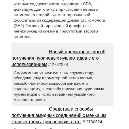
которых содержит дзета-эндодомен CD3,
активирующий клетку в присутствии первого
антигена, а второй - домен тирозиновой
фосфатазы из содержащей домен Src гомолога
(SH2) белковой тирозиновой фосфатазы,
ингибирующий клетку в присутствии второго
антигена.
Новый промотор и способ
получения пуриновых нуклеотидов с его
использованием
// 2732228
Изобретение относится к полинуклеотиду,
обладающему промоторной активностью,
рекомбинантному микроорганизму, его
содержащему, и способу получения пуриновых
нуклеотидов с использованием указанного
микроорганизма.
Средства и способы
получения амидных соединений с меньшим
количеством акриловой кислоты
// 2730624