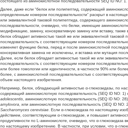
состоящего из аминокислотной последовательности SEQ ID NO: 1.
Далее, даже если “белок или полипептид, содержащий аминокисл
определенным номером последовательности” раскрыт в настоящем
или эквивалентной таковой полипептида, содержащего аминокисл
последовательности, очевидно, что белки, имеющие аминокислотн
модификацию, замену, консервативную замену или вставку, также
белок обладает активностью такой же или эквивалентной таковой
последовательность с соответствующим номером последовательнос
изменяет функцию белка, перед и после аминокислотной последо
консервативная замена не исключены, и вставка или мутация пос
Далее, если белок обладает активностью такой же или эквивален
последовательность с соответствующим номером последовательн
или более гомологии или идентичности, в частности 90% или боле
более, с аминокислотной последовательностью с соответствующи
объем настоящего изобретения.
Например, белок, обладающий активностью α-глюкозидазы, по на
содержащий аминокислотную последовательность (SEQ ID NO: 1)
adolescentis
, аминокислотную последовательность (SEQ ID NO: 2
amylovora
, или аминокислотную последовательность (SEQ ID NO: 
Saccharomyces cerevisiae
. Если α-глюкозидаза по настоящему из
действием, соответствующим α-глюкозидазе, и повышает активнос
продуктивности по L-аминокислоте, очевидно, что α-глюкозидаза 
по настоящему изобретению. В частности, при условии, что α-гл