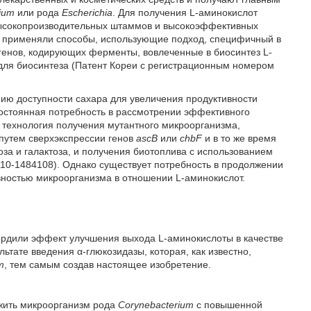
rium
или рода
Escherichia
. Для получения L-аминокислот
высокопроизводительных штаммов и высокоэффективных
м применяли способы, использующие подход, специфичный в
 генов, кодирующих ферменты, вовлеченные в биосинтез L-
для биосинтеза (Патент Кореи с регистрационным номером
ию доступности сахара для увеличения продуктивности
постоянная потребность в рассмотрении эффективного
 технология получения мутантного микроорганизма,
путем сверхэкспрессии генов
ascB
или
chbF
и в то же время
ноза и галактоза, и получения биотоплива с использованием
10-1484108). Однако существует потребность в продолжении
вностью микроорганизма в отношении L-аминокислот.
рдили эффект улучшения выхода L-аминокислоты в качестве
ьтате введения α-глюкозидазы, которая, как известно,
m
, тем самым создав настоящее изобретение.
ожить микроорганизм рода
Corynebacterium
с повышенной