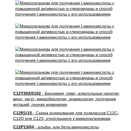
C12Y302/0102
- Биохимия; пиво; алкогольные напитки;
вино; уксус; микробиология; энзимология; получение
мутаций; генная инженерия
C12R1/15
- Схема кодирования для подклассов C12C-
C12Q или C12S, относящаяся к микроорганизмам
C12P13/04
- альфа- или бета-аминокислоты