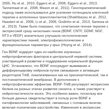
2005, Hu et al., 2010, Eggers et al., 2008, Eggers et al., 2013,
Tannemaat et al., 2008, Mason et al., 2011). Генотерапевтический
подход также использовался для усиления потенциала клеточной
терапии и аллогенных трансплантантов (Shakhbazau et al., 2012,
Haastert et al., 2006, Li et al., 2006, Godinho et al., 2013, Santosa et
al., 2013). Также было показано, что сочетанная генная терапия с
экспрессией сразу нескольких генов (BDNF, CNTF, GDNF, NGF,
NT3 и VEGF) значительно улучшала гистологические
характеристики тканей, электрофизиологические и
функциональные параметры у крыс (Hoyng et al., 2014).
Ген BDNF кодирует один из наиболее изученных
нейротрофических факторов в центральной нервной системе,
участвующий в развитии и поддержании нормальной функции
ЦНС. Установлено, что BDNF опосредует выживание и
дифференцировку нейронов путем связывания и активации
рецепторов TrkB, локализованных как на пресинаптической, так и
постсинаптической мембранах. В дополнение к
нейротрофическим эффектам, BDNF-TrkB регулирует экспрессию
белков на разных этапах развития синапса, а также участвует в
нейропластичности мозга. Это особенно важно, поскольку все
больше данных свидетельствует в пользу роли BDNF в
патофизиологии заболеваний, связанных с головным мозгом,
включая психические расстройства. Изменения в экспрессии