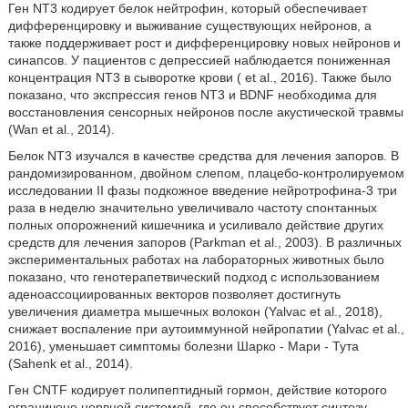
Ген NT3 кодирует белок нейтрофин, который обеспечивает
дифференцировку и выживание существующих нейронов, а
также поддерживает рост и дифференцировку новых нейронов и
синапсов. У пациентов с депрессией наблюдается пониженная
концентрация NT3 в сыворотке крови (
et al., 2016). Также было
показано, что экспрессия генов NT3 и BDNF необходима для
восстановления сенсорных нейронов после акустической травмы
(Wan et al., 2014).
Белок NT3 изучался в качестве средства для лечения запоров. В
рандомизированном, двойном слепом, плацебо-контролируемом
исследовании II фазы подкожное введение нейротрофина-3 три
раза в неделю значительно увеличивало частоту спонтанных
полных опорожнений кишечника и усиливало действие других
средств для лечения запоров (Parkman et al., 2003). В различных
экспериментальных работах на лабораторных животных было
показано, что генотерапетвический подход с использованием
аденоассоциированных векторов позволяет достигнуть
увеличения диаметра мышечных волокон (Yalvac et al., 2018),
снижает воспаление при аутоиммунной нейропатии (Yalvac et al.,
2016), уменьшает симптомы болезни Шарко - Мари - Тута
(Sahenk et al., 2014).
Ген CNTF кодирует полипептидный гормон, действие которого
ограничено нервной системой, где он способствует синтезу