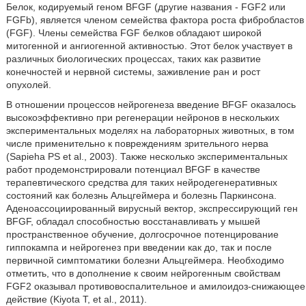
Белок, кодируемый геном BFGF (другие названия - FGF2 или
FGFb), является членом семейства фактора роста фибробластов
(FGF). Члены семейства FGF белков обладают широкой
митогенной и ангиогенной активностью. Этот белок участвует в
различных биологических процессах, таких как развитие
конечностей и нервной системы, заживление ран и рост
опухолей.
В отношении процессов нейрогенеза введение BFGF оказалось
высокоэффективно при регенерации нейронов в нескольких
экспериментальных моделях на лабораторных животных, в том
числе применительно к повреждениям зрительного нерва
(Sapieha PS et al., 2003). Также несколько экспериментальных
работ продемонстрировали потенциал BFGF в качестве
терапевтического средства для таких нейродегенеративных
состояний как болезнь Альцгеймера и болезнь Паркинсона.
Аденоассоциированный вирусный вектор, экспрессирующий ген
BFGF, обладал способностью восстанавливать у мышей
пространственное обучение, долгосрочное потенцирование
гиппокампа и нейрогенез при введении как до, так и после
первичной симптоматики болезни Альцгеймера. Необходимо
отметить, что в дополнение к своим нейрогенным свойствам
FGF2 оказывал противовоспалительное и амилоидоз-снижающее
действие (Kiyota T, et al., 2011).