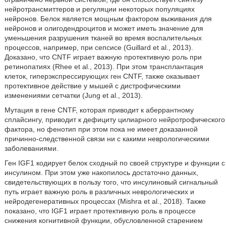
нейротрансмиттеров и регуляции некоторых популяциях
нейронов. Белок является мощным фактором выживания для
нейронов и олигодендроцитов и может иметь значение для
уменьшения разрушения тканей во время воспалительных
процессов, например, при сепсисе (Guillard et al., 2013).
Доказано, что CNTF играет важную протективную роль при
ретинопатиях (Rhee et al., 2013). При этом трансплантация
клеток, гиперэкспрессирующих ген CNTF, также оказывает
протективное действие у мышей с дистрофическими
изменениями сетчатки (Jung et al., 2013).
Мутация в гене CNTF, которая приводит к аберрантному
сплайсингу, приводит к дефициту цилиарного нейротрофического
фактора, но фенотип при этом пока не имеет доказанной
причинно-следственной связи ни с какими неврологическими
заболеваниями.
Ген IGF1 кодирует белок сходный по своей структуре и функции с
инсулином. При этом уже накопилось достаточно данных,
свидетельствующих в пользу того, что инсулиновый сигнальный
путь играет важную роль в различных неврологических и
нейродегенеративных процессах (Mishra et al., 2018). Также
показано, что IGF1 играет протективную роль в процессе
снижения когнитивной функции, обусловленной старением