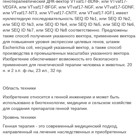
генотерапевтический ДНК-вектор VTvaf17-BDNF, или VTvaf17-
VEGFA, или VTvaf17-BFGF, или VTvaf17-NGF, или VTvaf17-GDNF,
или VTvaf17-NT3, или VTvaf17-CNTF, или VTvaf17-IGF1 имеет
нуклеотидную последовательность SEQ ID №1, или SEQ ID №2,
или SEQ ID №3, или SEQ ID №4, или SEQ ID №5, или SEQ ID №6,
или SEQ ID №7, или SEQ ID №8 соответственно. Предложены
также способ получения указанного вектора, применение вектора
для повышения уровня экспрессии целевых генов, штамм
Escherichia coli, несущий указанный вектор, а также способ
производства в промышленных масштабах указанного вектора.
Изобретение обеспечивает возможность его безопасного
применения для генетической терапии человека и животных. 20
н. и 2 з.п. ф-лы, 23 ил., 32 пр.
Область техники
Изобретение относится к генной инженерии и может быть
использовано в биотехнологии, медицине и сельском хозяйстве
для создания препаратов генной терапии.
Уровень техники
Генная терапия - это современный медицинский подход,
направленный на лечение наследственных и приобретенных