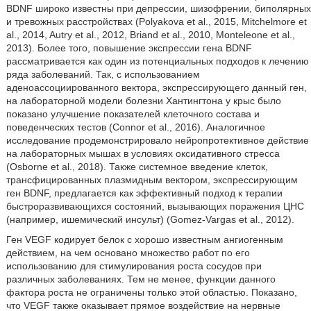
BDNF широко известны при депрессии, шизофрении, биполярных
и тревожных расстройствах (Polyakova et al., 2015, Mitchelmore et
al., 2014, Autry et al., 2012, Briand et al., 2010, Monteleone et al.,
2013). Более того, повышение экспрессии гена BDNF
рассматривается как один из потенциальных подходов к лечению
ряда заболеваний. Так, с использованием
аденоассоциированного вектора, экспрессирующего данный ген,
на лабораторной модели болезни Хантингтона у крыс было
показано улучшение показателей клеточного состава и
поведенческих тестов (Connor et al., 2016). Аналогичное
исследование продемонстрировало нейропротективное действие
на лабораторных мышах в условиях оксидативного стресса
(Osborne et al., 2018). Также системное введение клеток,
трансфицированных плазмидным вектором, экспрессирующим
ген BDNF, предлагается как эффективный подход к терапии
быстроразвивающихся состояний, вызывающих поражения ЦНС
(например, ишемический инсульт) (Gomez-Vargas et al., 2012).
Ген VEGF кодирует белок с хорошо известным ангиогенным
действием, на чем основано множество работ по его
использованию для стимулирования роста сосудов при
различных заболеваниях. Тем не менее, функции данного
фактора роста не ограничены только этой областью. Показано,
что VEGF также оказывает прямое воздействие на нервные