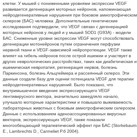
клетки. У мышей с пониженными уровнями экспрессии VEGF
развивается дегенерация моторных нейронов, напоминающая
нейродегенеративные нарушения при боковом амиотрофическом
склерозе (БАС) человека. Дополнительные генетические
исследования подтвердили, что VEGF связан с дегенерацией
моторных нейронов у людей и у мышей SOD1 (G93A) - модели
БАС. Сниженные уровни экспрессии VEGF могут способствовать
дегенерации мотонейронов путем ограничения перфузии
нервной ткани и VEGF-зависимой нейропротекции. VEGF также
влияет на гибель нейронов после острой ишемии и участвует в
других неврологических расстройствах, таких как диабетическая и
ишемическая невропатия, регенерация нервов, болезнь
Паркинсона, болезнь Альцгеймера и рассеянный склероз. Эти
данные создали базу для оценки потенциала VEGF для терапии
нейродегенеративных нарушений. Было показано, что
внутримышечное введение экспрессирующего VEGF
лентивирусного вектора, значительно замедляло начало,
улучшало моторные характеристики и повышало выживаемость
лабораторных животных с боковым амиотрофическим склерозом.
Данные с использованием аденоассоциированных вирусных
векторов, экспрессирующих VEGF, также показали
многообещающий терапевтический эффект при БАС (Storkebaum
E., Lambrechts D., Carmeliet P.б 2004).