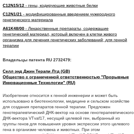
C12N15/12
- гены, кодирующие животные белки
C12N1/21
- модифицированные введением чужеродного
генетического материала
A61K48/00
- Лекарственные препараты, содержащие
генетический материал, который включен в клетки живого
организма для лечения генетических заболеваний; для генной
терапии
Владельцы патента RU 2732479:
Селл энд Джин Терапи Лтд (GB)
Общество с ограниченной ответственностью "Прорывные
Инновационные Технологии" (RU)
Изобретение относится к генной инженерии и может быть
использовано в биотехнологии, медицине и сельском хозяйстве
для создания препаратов генной терапии. Предложен
генотерапевтический ДНК-вектор на основе генотерапевтического
ДНК-вектора VTvaf17, несущий целевой ген, выбранный из
группы генов для повышения уровня экспрессии этого целевого
гена в организме человека и животных. При этом