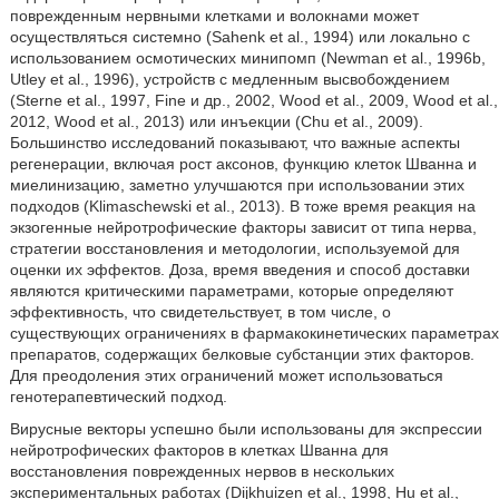
поврежденным нервными клетками и волокнами может
осуществляться системно (Sahenk et al., 1994) или локально с
использованием осмотических минипомп (Newman et al., 1996b,
Utley et al., 1996), устройств с медленным высвобождением
(Sterne et al., 1997, Fine и др., 2002, Wood et al., 2009, Wood et al.,
2012, Wood et al., 2013) или инъекции (Chu et al., 2009).
Большинство исследований показывают, что важные аспекты
регенерации, включая рост аксонов, функцию клеток Шванна и
миелинизацию, заметно улучшаются при использовании этих
подходов (Klimaschewski et al., 2013). В тоже время реакция на
экзогенные нейротрофические факторы зависит от типа нерва,
стратегии восстановления и методологии, используемой для
оценки их эффектов. Доза, время введения и способ доставки
являются критическими параметрами, которые определяют
эффективность, что свидетельствует, в том числе, о
существующих ограничениях в фармакокинетических параметрах
препаратов, содержащих белковые субстанции этих факторов.
Для преодоления этих ограничений может использоваться
генотерапевтический подход.
Вирусные векторы успешно были использованы для экспрессии
нейротрофических факторов в клетках Шванна для
восстановления поврежденных нервов в нескольких
экспериментальных работах (Dijkhuizen et al., 1998, Hu et al.,