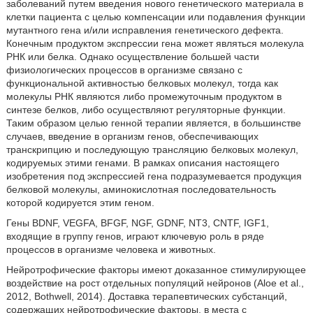
заболеваний путем введения нового генетического материала в
клетки пациента с целью компенсации или подавления функции
мутантного гена и/или исправления генетического дефекта.
Конечным продуктом экспрессии гена может являться молекула
РНК или белка. Однако осуществление большей части
физиологических процессов в организме связано с
функциональной активностью белковых молекул, тогда как
молекулы РНК являются либо промежуточным продуктом в
синтезе белков, либо осуществляют регуляторные функции.
Таким образом целью генной терапии является, в большинстве
случаев, введение в организм генов, обеспечивающих
транскрипцию и последующую трансляцию белковых молекул,
кодируемых этими генами. В рамках описания настоящего
изобретения под экспрессией гена подразумевается продукция
белковой молекулы, аминокислотная последовательность
которой кодируется этим геном.
Гены BDNF, VEGFA, BFGF, NGF, GDNF, NT3, CNTF, IGF1,
входящие в группу генов, играют ключевую роль в ряде
процессов в организме человека и животных.
Нейротрофические факторы имеют доказанное стимулирующее
воздействие на рост отдельных популяций нейронов (Aloe et al.,
2012, Bothwell, 2014). Доставка терапевтических субстанций,
содержащих нейротрофические факторы, в места с