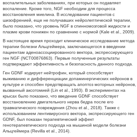
воспалительных заболеваниях, при которых он подавляет
воспаление. Кроме того, NGF необходим для процесса
восстановления миелина. В исследовании пациентов с
шизофренией, еще не получавших нейролептической терапии,
было показано, что уровень NGF в спинномозговой жидкости и
плазме крови понижен по сравнению с нормой (Kale et al., 2009).
В настоящее время проходит клиническое исследование метода
терапии болезни Альцгеймера, заключающегося в введении
пациентам аденоассоциированного вектора, экспрессирующего
ген NGF (NCT00876863). Первые полученные результаты
подтверждают эффективность и безопасность данного подхода.
Ген GDNF кодирует нейтрофин, который способствует
выживанию и дифференциации допаминергических нейронов в
культуре и способен предотвращать апоптоз моторных нейронов,
вызванный аксотомией (Lin et al., 1993). В экспериментах на
крысах было показано, что введение GDNF способствует
восстановлению двигательного нерва бедра после его
травматического повреждения (Zhou et al., 2018). Также с
использованием лентивирусного вектора, экспрессирующего ген
GDNF, был показан терапевтический эффект
генотерапевтического подхода на мышиной модели болезни
Альцгеймера (Revilla et al., 2014).