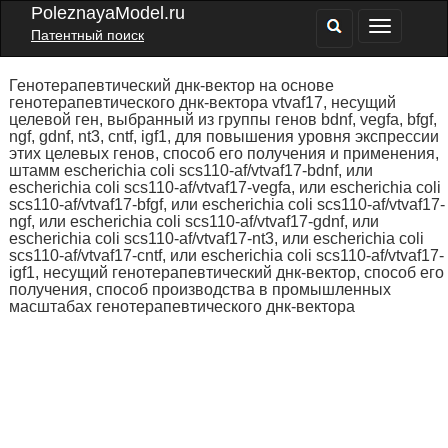
PoleznayaModel.ru
Патентный поиск
Генотерапевтический днк-вектор на основе
генотерапевтического днк-вектора vtvaf17, несущий
целевой ген, выбранный из группы генов bdnf, vegfa, bfgf,
ngf, gdnf, nt3, cntf, igf1, для повышения уровня экспрессии
этих целевых генов, способ его получения и применения,
штамм escherichia coli scs110-af/vtvaf17-bdnf, или
escherichia coli scs110-af/vtvaf17-vegfa, или escherichia coli
scs110-af/vtvaf17-bfgf, или escherichia coli scs110-af/vtvaf17-
ngf, или escherichia coli scs110-af/vtvaf17-gdnf, или
escherichia coli scs110-af/vtvaf17-nt3, или escherichia coli
scs110-af/vtvaf17-cntf, или escherichia coli scs110-af/vtvaf17-
igf1, несущий генотерапевтический днк-вектор, способ его
получения, способ производства в промышленных
масштабах генотерапевтического днк-вектора