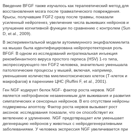
Введение BFGF также изучалось как терапевтический метод для
восстановления мозга после травматического повреждения.
Крысы, получавшие FGF2 сразу после травмы, показали
усиленный нейрогенез, увеличение числа выживших нейронов и
улучшение когнитивной функции по сравнению с контролем (Sun
D, et al., 2009).
В экспериментальной модели аутоиммунного энцефаломиелита
на мышах была идентифицирована нейропротекторная роль
BFGF. В одном из исследований интратекальная инъекция
рекомбинантного вируса простого герпеса (HSV) 1-го типа,
экспрессирующего ген FGF2 человека, значительно уменьшала
патологические процессы у мышей, включая, например,
уменьшение количества миелинотоксических клеток (Т-клеток и
макрофагов) в паренхиме ЦНС (Ruffini F, et al., 2001).
Ген NGF кодирует белок NGF- фактор роста нервов. NGF
является нейтрофином незаменимым для выживания и развития
симпатических и сенсорных нейронов. В его отсутствии нейроны
подвержены апоптозу. Фактор роста нервов вызывает рост
аксонов: исследования показали, что он способствует их
ветвлению и удлинению. NGF предотвращает или уменьшает
дегенерацию нейронов у животных с нейродегенеративными
заболеваниями. У человека экспрессия NGF увеличивается при