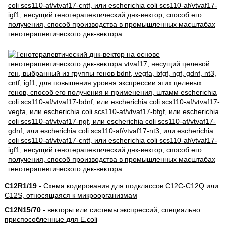
C12R1/19
- Схема кодирования для подклассов C12C-C12Q или
C12S, относящаяся к микроорганизмам
C12N15/70
- векторы или системы экспрессий, специально
приспособленные для E.coli