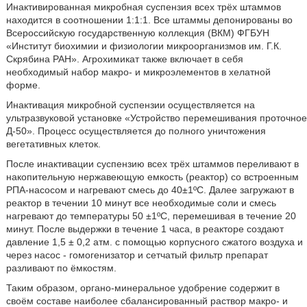
Инактивированная микробная суспензия всех трёх штаммов
находится в соотношении 1:1:1. Все штаммы депонированы во
Всероссийскую государственную коллекция (ВКМ) ФГБУН
«Институт биохимии и физиологии микроорганизмов им. Г.К.
Скрябина РАН». Агрохимикат также включает в себя
необходимый набор макро- и микроэлементов в хелатной
форме.
Инактивация микробной суспензии осуществляется на
ультразвуковой установке «Устройство перемешивания проточное
Д-50». Процесс осуществляется до полного уничтожения
вегетативных клеток.
После инактивации суспензию всех трёх штаммов переливают в
накопительную нержавеющую емкость (реактор) со встроенным
РПА-насосом и нагревают смесь до 40±1ºС. Далее загружают в
реактор в течении 10 минут все необходимые соли и смесь
нагревают до температуры 50 ±1ºC, перемешивая в течение 20
минут. После выдержки в течение 1 часа, в реакторе создают
давление 1,5 ± 0,2 атм. с помощью корпусного сжатого воздуха и
через насос - гомогенизатор и сетчатый фильтр препарат
разливают по ёмкостям.
Таким образом, органо-минеральное удобрение содержит в
своём составе наиболее сбалансированный раствор макро- и