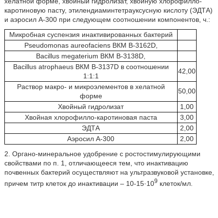
хелатной форме, хвойный гидролизат, хвойную хлорофилло-
каротиновую пасту, этилендиаминтетрауксусную кислоту (ЭДТА)
и аэросил А-300 при следующем соотношении компонентов, ч.:
Микробная суспензия инактивированных бактерий
Pseudomonas aureofaciens ВКМ B-3162D,
Bacillus megaterium ВКМ B-3138D,
Bacillus atrophaeus ВКМ B-3137D в соотношении
42,00
1:1:1
Раствор макро- и микроэлементов в хелатной
50,00
форме
Хвойный гидролизат
1,00
Хвойная хлорофилло-каротиновая паста
3,00
ЭДТА
2,00
Аэросил А-300
2,00
2. Органо-минеральное удобрение с ростостимулирующими
свойствами по п. 1, отличающееся тем, что инактивацию
почвенных бактерий осуществляют на ультразвуковой установке,
9
причем титр клеток до инактивации – 10-15·10
клеток/мл.