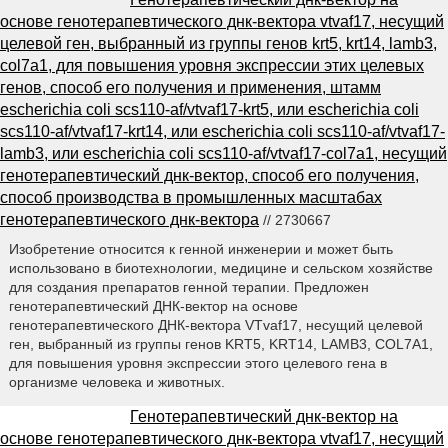
основе генотерапевтического днк-вектора vtvaf17, несущий
целевой ген, выбранный из группы генов krt5, krt14, lamb3,
col7a1, для повышения уровня экспрессии этих целевых
генов, способ его получения и применения, штамм
escherichia coli scs110-af/vtvaf17-krt5, или escherichia coli
scs110-af/vtvaf17-krt14, или escherichia coli scs110-af/vtvaf17-
lamb3, или escherichia coli scs110-af/vtvaf17-col7a1, несущий
генотерапевтический днк-вектор, способ его получения,
способ производства в промышленных масштабах
генотерапевтического днк-вектора
// 2730667
Изобретение относится к генной инженерии и может быть
использовано в биотехнологии, медицине и сельском хозяйстве
для создания препаратов генной терапии. Предложен
генотерапевтический ДНК-вектор на основе
генотерапевтического ДНК-вектора VTvaf17, несущий целевой
ген, выбранный из группы генов KRT5, KRT14, LAMB3, COL7A1,
для повышения уровня экспрессии этого целевого гена в
организме человека и животных.
Генотерапевтический днк-вектор на
основе генотерапевтического днк-вектора vtvaf17, несущий