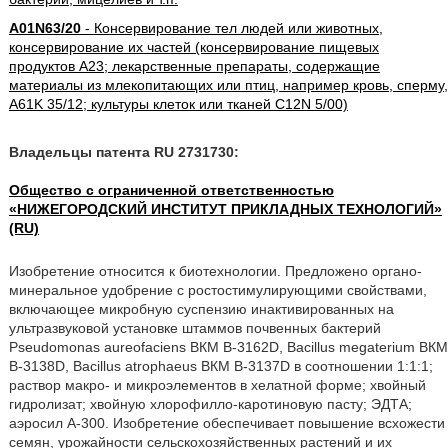
A01N63/20
- Консервирование тел людей или животных,
консервирование их частей (консервирование пищевых
продуктов A23; лекарственные препараты, содержащие
материалы из млекопитающих или птиц, например кровь, сперму,
A61K 35/12; культуры клеток или тканей C12N 5/00)
Владельцы патента RU 2731730:
Общество с ограниченной ответственностью
«НИЖЕГОРОДСКИЙ ИНСТИТУТ ПРИКЛАДНЫХ ТЕХНОЛОГИЙ»
(RU)
Изобретение относится к биотехнологии. Предложено органо-
минеральное удобрение с ростостимулирующими свойствами,
включающее микробную суспензию инактивированных на
ультразвуковой установке штаммов почвенных бактерий
Pseudomonas aureofaciens ВКМ B-3162D, Bacillus megaterium ВКМ
B-3138D, Bacillus atrophaeus ВКМ B-3137D в соотношении 1:1:1;
раствор макро- и микроэлементов в хелатной форме; хвойный
гидролизат; хвойную хлорофилло-каротиновую пасту; ЭДТА;
аэросил А-300. Изобретение обеспечивает повышение всхожести
семян, урожайности сельскохозяйственных растений и их