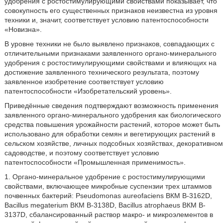
удобрения с ростостимулирующими свойствами показывает, что
совокупность его существенных признаков неизвестна из уровня
техники и, значит, соответствует условию патентоспособности
«Новизна».
В уровне техники не было выявлено признаков, совпадающих с
отличительными признаками заявленного органо-минерального
удобрения с ростостимулирующими свойствами и влияющих на
достижение заявленного технического результата, поэтому
заявленное изобретение соответствует условию
патентоспособности «Изобретательский уровень».
Приведённые сведения подтверждают возможность применения
заявленного органо-минерального удобрения как биологического
средства повышения урожайности растений, которое может быть
использовано для обработки семян и вегетирующих растений в
сельском хозяйстве, личных подсобных хозяйствах, декоративном
садоводстве, и поэтому соответствует условию
патентоспособности «Промышленная применимость».
1. Органо-минеральное удобрение с ростостимулирующими
свойствами, включающее микробные суспензии трех штаммов
почвенных бактерий: Pseudomonas aureofaciens ВКМ B-3162D,
Bacillus megaterium ВКМ B-3138D, Bacillus atrophaeus ВКМ B-
3137D, сбалансированный раствор макро- и микроэлементов в