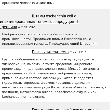
организме человека и животных.
Штамм escherichia coli с
инактивированным геном ttdt - продуцент l-
треонина
// 2731282
Изобретение относится к микробиологической
промышленности. Предложен штамм Escherichia coli с
инактивированным геном ttdT, продуцирующий L-треонин.
Разрыхлители теста
// 2731157
Группа изобретений относится к производству продуктов
хлебопечения, выпечки, а также средствам микробного
происхождения для разрыхления теста. Микробные агенты
представляют собой специально отобранные штаммы,
применяемые в составе композиций, которые содержат
гидролизаты зерновых, ферментированные одним или
несколькими штаммами рода Kazachstania и/или Lachancea и, в
частности, Kazachstania bulderi, Kazachstania exigua и/или
Lachancea thermotolerans.
Генотерапевтический днк-вектор на