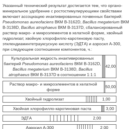
Указанный технический результат достигается тем, что органо-
минеральное удобрение с ростостимулирующими свойствами
включает ассоциацию инактивированных почвенных бактерий:
Pseudomonas aureofaciens
ВКМ B-3162D,
Bacillus megaterium
ВКМ
B-3138D,
Bacillus atrophaeus
ВКМ B-3137D, сбалансированный
раствор макро- и микроэлементов в хелатной форме, хвойный
гидролизат, хвойную хлорофилло-каротиновую пасту,
этилендиаминтетрауксусную кислоту (ЭДТА) и аэросил А-300,
при следующем соотношении компонентов, ч.:
Культуральная жидкость инактивированных
бактерий
Pseudomonas aureofaciens
ВКМ B-3162D,
42,00
Bacillus megaterium
ВКМ B-3138D,
Bacillus
atrophaeus
ВКМ B-3137D в соотношении 1:1:1
Раствор макро- и микроэлементов в хелатной
50,00
форме
Хвойный гидролизат
1,00
Хвойная хлорофилло-каротиновая паста
3,00
ЭДТА
2,00
Аэросил А-300
2,00