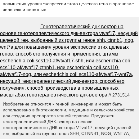
повышения уровня экспрессии этого целевого гена в организме
человека и животных.
Генотерапевтический днк-вектор на
основе генотерапевтического днк-вектора vtvaf17, несущий
целевой ген, выбранный из группы генов shh, ctnnb1, nog,
wnt7a для повышения уровня экспрессии этих целевых
генов, способ его получения и применения, штамм
escherichia coli scs110-af/vtvaf17-shh, или escherichia coli
scs110-af/vtvaf17-ctnnb1, или escherichia coli scs110-
af/vtvaf17-nog, или escherichia coli scs110-af/vtvaf17-wnt7a,
несущий генотерапевтический днк-вектор, способ его
получения, способ производства в промышленных
масштабах генотерапевтического днк-вектора
// 2731514
Изобретение относится к генной инженерии и может быть
использовано в биотехнологии, медицине и сельском хозяйстве
для создания препаратов генной терапии. Предложен
генотерапевтический ДНК-вектор на основе
генотерапевтического ДНК-вектора VTvaf17, несущий целевой
ген, выбранный из группы генов SHH, CTNNB1, NOG, WNT7A,