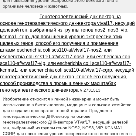
для повышения уровня экспрессии этого целевого гена в
организме человека и животных.
Генотерапевтический днк-вектор на
основе генотерапевтического днк-вектора vtvaf17, несущий
целевой ген, выбранный из группы генов nos2, nos3, vip,
kcnma1, cgrp, для повышения уровня экспрессии этих
целевых генов, способ его получения и применения,
штамм escherichia coli scs110-af/vtvaf17-nos2, или
escherichia coli scs110-af/vtvaf17-nos3, или escherichia coli
scs110-af/vtvaf17-vip, или escherichia coli scs110-af/vtvaf17-
kcnma1, или escherichia coli scs110-af/vtvaf17-cgrp, несущий
генотерапевтический днк-вектор, способ его получения,
способ производства в промышленных масштабах
генотерапевтического днк-вектора
// 2731513
Изобретение относится к генной инженерии и может быть
использовано в биотехнологии, медицине и сельском хозяйстве
для создания препаратов генной терапии. Предложен
генотерапевтический ДНК-вектор на основе
генотерапевтического ДНК-вектора VTvaf17, несущий целевой
ген, выбранный из группы генов NOS2, NOS3, VIP, KCNMA1,
CGRP, для повышения уровня экспрессии этого целевого гена в