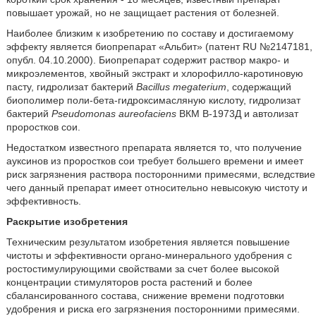
повышает урожай, но не защищает растения от болезней.
Наиболее близким к изобретению по составу и достигаемому
эффекту является биопрепарат «Альбит» (патент RU №2147181,
опубл. 04.10.2000). Биопрепарат содержит раствор макро- и
микроэлементов, хвойный экстракт и хлорофилло-каротиновую
пасту, гидролизат бактерий
Bacillus megaterium
, содержащий
биополимер поли-бета-гидроксимасляную кислоту, гидролизат
бактерий
Pseudomonas aureofaciens
ВКМ В-1973Д и автолизат
проростков сои.
Недостатком известного препарата является то, что получение
ауксинов из проростков сои требует большего времени и имеет
риск загрязнения раствора посторонними примесями, вследствие
чего данный препарат имеет относительно невысокую чистоту и
эффективность.
Раскрытие изобретения
Техническим результатом изобретения является повышение
чистоты и эффективности органо-минерального удобрения с
ростостимулирующими свойствами за счет более высокой
концентрации стимуляторов роста растений и более
сбалансированного состава, снижение времени подготовки
удобрения и риска его загрязнения посторонними примесями.