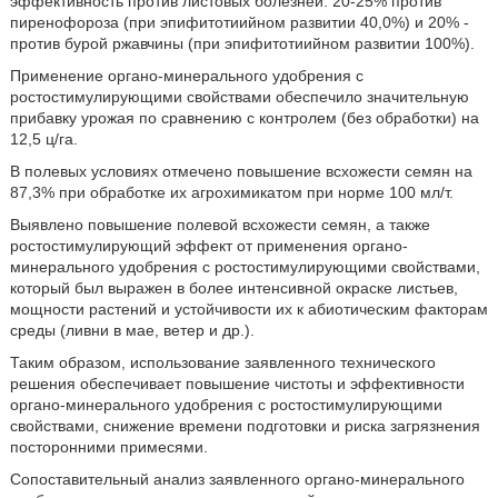
эффективность против листовых болезней: 20-25% против
пиренофороза (при эпифитотиийном развитии 40,0%) и 20% -
против бурой ржавчины (при эпифитотиийном развитии 100%).
Применение органо-минерального удобрения с
ростостимулирующими свойствами обеспечило значительную
прибавку урожая по сравнению с контролем (без обработки) на
12,5 ц/га.
В полевых условиях отмечено повышение всхожести семян на
87,3% при обработке их агрохимикатом при норме 100 мл/т.
Выявлено повышение полевой всхожести семян, а также
ростостимулирующий эффект от применения органо-
минерального удобрения с ростостимулирующими свойствами,
который был выражен в более интенсивной окраске листьев,
мощности растений и устойчивости их к абиотическим факторам
среды (ливни в мае, ветер и др.).
Таким образом, использование заявленного технического
решения обеспечивает повышение чистоты и эффективности
органо-минерального удобрения с ростостимулирующими
свойствами, снижение времени подготовки и риска загрязнения
посторонними примесями.
Сопоставительный анализ заявленного органо-минерального