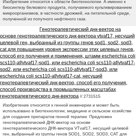
Изобретение относится к области биотехнологии. А именно к
биосинтезу белкового продукта, получаемого культивированием
микроорганизмов, в частности дрожжей, на питательной среде,
полученной из попутного нефтяного газа.
Генотерапевтический днк-вектор на
основе генотерапевтического днк-вектора vtvaf17, несущий
целевой ген, выбранный из группы генов sod1, sod2, sod3,
cat для повышения уровня экспрессии этих целевых генов,
способ его получения и применения, штамм escherichia coli
scs110-af/vtvaf17-sod1, или escherichia coli scs110-af/vtvaf17-
sod2, или escherichia coli scs110-af/vtvaf17-sod3, или
escherichia coli scs110-af/vtvaf17-cat, несущий
генотерапевтический днк-вектор, способ его получения,
способ производства в промышленных масштабах
генотерапевтического днк-вектора
// 2731515
Изобретение относится к генной инженерии и может быть
использовано в биотехнологии, медицине и сельском хозяйстве
для создания препаратов генной терапии. Предложен
генотерапевтический ДНК-вектор на основе
генотерапевтического ДНК-вектора VTvaf17, несущий целевой
ген, выбранный из группы генов SOD1, SOD2, SOD3, CAT для