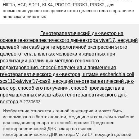
HIF1α, HGF, SDF1, KLK4, PDGFC, PROK1, PROK2, для
повышения уровня экспрессии этого целевого гена в организме
человека и животных.
Генотерапевтический днк-вектор на
основе генотерапевтического днк-вектора vtvaf17, несущий
целевой ген cas9 для гетерологичной экспрессии этого
целевого гена в клетках человека и животных при
реализации различных методов геномного
редактирования, способ получения и применения
генотерапевтического днк-вектора, штамм escherichia coli
scs110-af/vtvaf17-cas9, несущий генотерапевтический днк-
вектор, способ его получения, способ производства в
промышленных масштабах генотерапевтического днк-
вектора
// 2730663
Изобретение относится к генной инженерии и может быть
использовано в биотехнологии, медицине и сельском хозяйстве
для создания препаратов генной терапии. Предложен
генотерапевтический ДНК-вектор на основе
генотерапевтического ДНК-вектора VTvaf17, несущий целевой