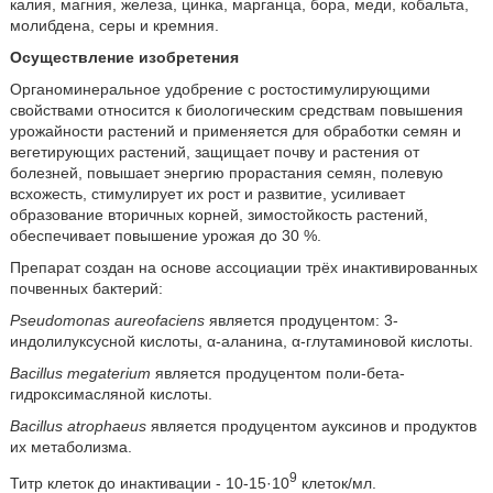
калия, магния, железа, цинка, марганца, бора, меди, кобальта,
молибдена, серы и кремния.
Осуществление изобретения
Органоминеральное удобрение с ростостимулирующими
свойствами относится к биологическим средствам повышения
урожайности растений и применяется для обработки семян и
вегетирующих растений, защищает почву и растения от
болезней, повышает энергию прорастания семян, полевую
всхожесть, стимулирует их рост и развитие, усиливает
образование вторичных корней, зимостойкость растений,
обеспечивает повышение урожая до 30 %.
Препарат создан на основе ассоциации трёх инактивированных
почвенных бактерий:
Pseudomonas aureofaciens
является продуцентом: 3-
индолилуксусной кислоты, α-аланина, α-глутаминовой кислоты.
Bacillus megaterium
является продуцентом поли-бета-
гидроксимасляной кислоты.
Bacillus atrophaeus
является продуцентом ауксинов и продуктов
их метаболизма.
9
Титр клеток до инактивации - 10-15·10
клеток/мл.