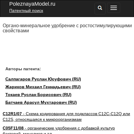
PoleznayaModel.ru
Патентный поиск
Органо-минеральное удобрение с ростостимулирующими
свойствами
Авторы патента:
Салпагаров Руслан Юсуфович (RU)
Жариков Михаил Геннадьевич (RU)
Токаев Руслан Борисович (RU)
Батчаев Арасул Мухтарович (RU)
C12R1/07
- Схема кодирования для подклассов C12C-C12Q или
C12S, относящаяся к микроорганизмам
C05F11/08
- органические удобрения с добавкой культур
бактерий, мицелиев и т.п.