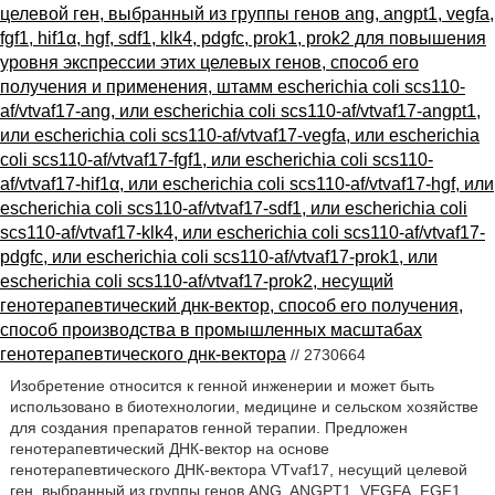
целевой ген, выбранный из группы генов ang, angpt1, vegfa,
fgf1, hif1α, hgf, sdf1, klk4, pdgfc, prok1, prok2 для повышения
уровня экспрессии этих целевых генов, способ его
получения и применения, штамм escherichia coli scs110-
af/vtvaf17-ang, или escherichia coli scs110-af/vtvaf17-angpt1,
или escherichia coli scs110-af/vtvaf17-vegfa, или escherichia
coli scs110-af/vtvaf17-fgf1, или escherichia coli scs110-
af/vtvaf17-hif1α, или escherichia coli scs110-af/vtvaf17-hgf, или
escherichia coli scs110-af/vtvaf17-sdf1, или escherichia coli
scs110-af/vtvaf17-klk4, или escherichia coli scs110-af/vtvaf17-
pdgfc, или escherichia coli scs110-af/vtvaf17-prok1, или
escherichia coli scs110-af/vtvaf17-prok2, несущий
генотерапевтический днк-вектор, способ его получения,
способ производства в промышленных масштабах
генотерапевтического днк-вектора
// 2730664
Изобретение относится к генной инженерии и может быть
использовано в биотехнологии, медицине и сельском хозяйстве
для создания препаратов генной терапии. Предложен
генотерапевтический ДНК-вектор на основе
генотерапевтического ДНК-вектора VTvaf17, несущий целевой
ген, выбранный из группы генов ANG, ANGPT1, VEGFA, FGF1,