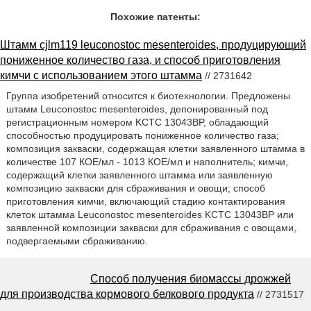
Похожие патенты:
Штамм cjlm119 leuconostoc mesenteroides, продуцирующий
пониженное количество газа, и способ приготовления
кимчи с использованием этого штамма
// 2731642
Группа изобретений относится к биотехнологии. Предложены
штамм Leuconostoc mesenteroides, депонированный под
регистрационным номером KCTC 13043BP, обладающий
способностью продуцировать пониженное количество газа;
композиция закваски, содержащая клетки заявленного штамма в
количестве 107 КОЕ/мл - 1013 КОЕ/мл и наполнитель; кимчи,
содержащий клетки заявленного штамма или заявленную
композицию закваски для сбраживания и овощи; способ
приготовления кимчи, включающий стадию контактирования
клеток штамма Leuconostoc mesenteroides KCTC 13043BP или
заявленной композиции закваски для сбраживания с овощами,
подвергаемыми сбраживанию.
Способ получения биомассы дрожжей
для производства кормового белкового продукта
// 2731517