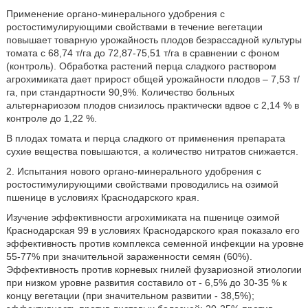
Применение органо-минерального удобрения с
ростостимулирующими свойствами в течение вегетации
повышает товарную урожайность плодов безрассадной культуры
томата с 68,74 т/га до 72,87-75,51 т/га в сравнении с фоном
(контроль). Обработка растений перца сладкого раствором
агрохимиката дает прирост общей урожайности плодов – 7,53 т/
га, при стандартности 90,9%. Количество больных
альтернариозом плодов снизилось практически вдвое с 2,14 % в
контроле до 1,22 %.
В плодах томата и перца сладкого от применения препарата
сухие вещества повышаются, а количество нитратов снижается.
2. Испытания нового органо-минерального удобрения с
ростостимулирующими свойствами проводились на озимой
пшенице в условиях Краснодарского края.
Изучение эффективности агрохимиката на пшенице озимой
Краснодарская 99 в условиях Краснодарского края показало его
эффективность против комплекса семенной инфекции на уровне
55-77% при значительной зараженности семян (60%).
Эффективность против корневых гнилей фузариозной этиологии
при низком уровне развития составило от - 6,5% до 30-35 % к
концу вегетации (при значительном развитии - 38,5%);