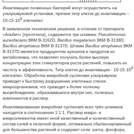
Инактивацию почвенных бактерий могут осуществлять на
ультразвуковой установке, причем титр клеток до инактивации –
9
10-15·10
клеток/мл.
В заявленном техническом решении, в отличие от препарата
«Альбит» (прототипа), содержится три штамма:
Pseudomonas
aureofaciens
ВКМ B-3162D,
Bacillus megaterium
ВКМ B-3138D,
Bacillus atrophaeus
ВКМ B-3137D. Штамм
Bacillus atrophaeus
ВКМ
B-3137D является продуцентом ауксинов и продуктов их
метаболизма, что позволяет получить более высокую
концентрацию этих стимуляторов роста растений, повысить их
9
чистоту и эффективность. Титр клеток до инактивации - 10-15·10
клеток/мл. Обработка микробной суспензии ультразвуком
приводит к быстрому разрушению клеточных стенок
микроорганизмов, что приводит к более полному
высвобождению, образовавшихся внутри них, полезных
компонентов в раствор.
Инактивированная микробная суспензия всех трёх штаммов
находится в соотношении 1:1:1. Раствор макро- и
микроэлементов имеет иной качественный и количественный
состав солей в хелатной форме, оптимально сбалансированный
для большинства растений и содержит соли: азота, фосфора,