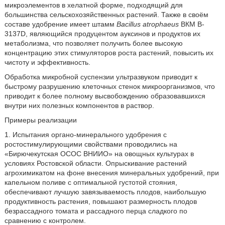
микроэлементов в хелатной форме, подходящий для
большинства сельскохозяйственных растений. Также в своём
составе удобрение имеет штамм
Bacillus atrophaeus
ВКМ B-
3137D, являющийся продуцентом ауксинов и продуктов их
метаболизма, что позволяет получить более высокую
концентрацию этих стимуляторов роста растений, повысить их
чистоту и эффективность.
Обработка микробной суспензии ультразвуком приводит к
быстрому разрушению клеточных стенок микроорганизмов, что
приводит к более полному высвобождению образовавшихся
внутри них полезных компонентов в раствор.
Примеры реализации
1. Испытания органо-минерального удобрения с
ростостимулирующими свойствами проводились на
«Бирючекутская ОСОС ВНИИО» на овощных культурах в
условиях Ростовской области. Опрыскивание растений
агрохимикатом на фоне внесения минеральных удобрений, при
капельном поливе с оптимальной густотой стояния,
обеспечивают лучшую завязываемость плодов, наибольшую
продуктивность растения, повышают размерность плодов
безрассадного томата и рассадного перца сладкого по
сравнению с контролем.