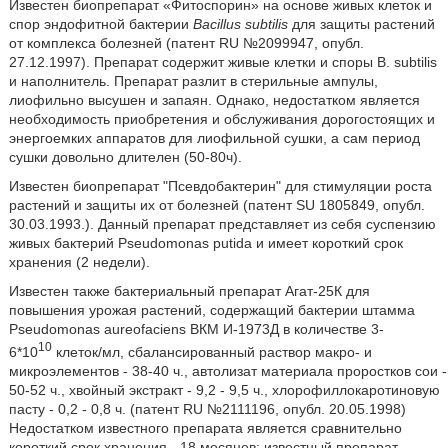
Известен биопрепарат «Фитоспорин» на основе живых клеток и
спор эндофитной бактерии
Bacillus subtilis
для защиты растений
от комплекса болезней (патент RU №2099947, опубл.
27.12.1997). Препарат содержит живые клетки и споры В. subtilis
и наполнитель. Препарат разлит в стерильные ампулы,
лиофильно высушен и запаян. Однако, недостатком является
необходимость приобретения и обслуживания дорогостоящих и
энергоемких аппаратов для лиофильной сушки, а сам период
сушки довольно длителен (50-80ч).
Известен биопрепарат "Псевдобактерин" для стимуляции роста
растений и защиты их от болезней (патент SU 1805849, опубл.
30.03.1993.). Данный препарат представляет из себя суспензию
живых бактерий Pseudomonas putida и имеет короткий срок
хранения (2 недели).
Известен также бактериальный препарат Агат-25К для
повышения урожая растений, содержащий бактерии штамма
Pseudomonas aureofaciens ВКМ И-1973Д в количестве 3-
10
6*10
клеток/мл, сбалансированный раствор макро- и
микроэлементов - 38-40 ч., автолизат материала проростков сои -
50-52 ч., хвойный экстракт - 9,2 - 9,5 ч., хлорофиллокаротиновую
пасту - 0,2 - 0,8 ч. (патент RU №2111196, опубл. 20.05.1998)
Недостатком известного препарата является сравнительно
короткий срок хранения - 18 месяцев; известный препарат