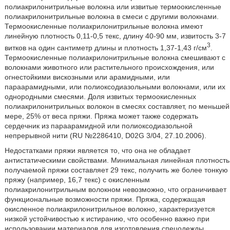
полиакрилонитрильные волокна или извитые термоокисленные
полиакрилонитрильные волокна в смеси с другими волокнами.
Термоокисленные полиакрилонитрильные волокна имеют
линейную плотность 0,11-0,5 текс, длину 40-90 мм, извитость 3-7
3
витков на один сантиметр длины и плотность 1,37-1,43 г/см
.
Термоокисленные полиакрилонитрильные волокна смешивают с
волокнами животного или растительного происхождения, или
огнестойкими вискозными или арамидными, или
параарамидными, или полиоксодиазольными волокнами, или их
однородными смесями. Доля извитых термоокисленных
полиакрилонитрильных волокон в смесях составляет, по меньшей
мере, 25% от веса пряжи. Пряжа может также содержать
сердечник из параарамидной или полиоксодиазольной
непрерывной нити (RU №2286410, D02G 3/04, 27.10.2006).
Недостатками пряжи является то, что она не обладает
антистатическими свойствами. Минимальная линейная плотность
получаемой пряжи составляет 29 текс, получить же более тонкую
пряжу (например, 16,7 текс) с окисленным
полиакрилонитрильным волокном невозможно, что ограничивает
функциональные возможности пряжи. Пряжа, содержащая
окисленное полиакрилонитрильное волокно, характеризуется
низкой устойчивостью к истиранию, что особенно важно при
использовании материалов для изготовления спецодежды.