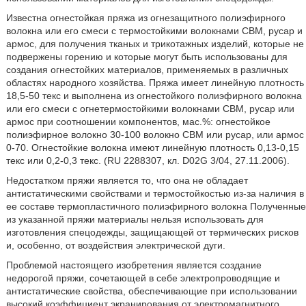
Известна огнестойкая пряжа из огнезащитного полиэфирного
волокна или его смеси с термостойкими волокнами СВМ, русар и
армос, для получения тканых и трикотажных изделий, которые не
подвержены горению и которые могут быть использованы для
создания огнестойких материалов, применяемых в различных
областях народного хозяйства. Пряжа имеет линейную плотность
18,5-50 текс и выполнена из огнестойкого полиэфирного волокна
или его смеси с огнетермостойкими волокнами СВМ, русар или
армос при соотношении компонентов, мас.%: огнестойкое
полиэфирное волокно 30-100 волокно СВМ или русар, или армос
0-70. Огнестойкие волокна имеют линейную плотность 0,13-0,15
текс или 0,2-0,3 текс. (RU 2288307, кл. D02G 3/04, 27.11.2006).
Недостатком пряжи является то, что она не обладает
антистатическими свойствами и термостойкостью из-за наличия в
ее составе термопластичного полиэфирного волокна Полученные
из указанной пряжи материалы нельзя использовать для
изготовления спецодежды, защищающей от термических рисков
и, особенно, от воздействия электрической дуги.
Проблемой настоящего изобретения является создание
недорогой пряжи, сочетающей в себе электропроводящие и
антистатические свойства, обеспечивающие при использовании
высокий коэффициент экранирования от электромагнитного