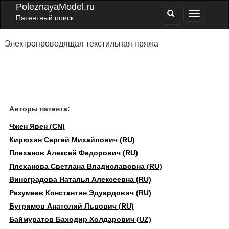
PoleznayaModel.ru
Патентный поиск
Электропроводящая текстильная пряжа
Авторы патента:
Чжен Явен (CN)
Кирюхин Сергей Михайлович (RU)
Плеханов Алексей Федорович (RU)
Плеханова Светлана Владиславовна (RU)
Виноградова Наталья Алексеевна (RU)
Разумеев Константин Эдуардович (RU)
Бугримов Анатолий Львович (RU)
Баймуратов Баходир Холдарович (UZ)