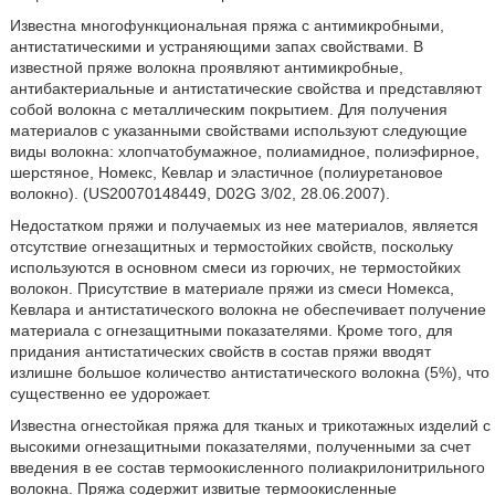
Известна многофункциональная пряжа с антимикробными,
антистатическими и устраняющими запах свойствами. В
известной пряже волокна проявляют антимикробные,
антибактериальные и антистатические свойства и представляют
собой волокна с металлическим покрытием. Для получения
материалов с указанными свойствами используют следующие
виды волокна: хлопчатобумажное, полиамидное, полиэфирное,
шерстяное, Номекс, Кевлар и эластичное (полиуретановое
волокно). (US20070148449, D02G 3/02, 28.06.2007).
Недостатком пряжи и получаемых из нее материалов, является
отсутствие огнезащитных и термостойких свойств, поскольку
используются в основном смеси из горючих, не термостойких
волокон. Присутствие в материале пряжи из смеси Номекса,
Кевлара и антистатического волокна не обеспечивает получение
материала с огнезащитными показателями. Кроме того, для
придания антистатических свойств в состав пряжи вводят
излишне большое количество антистатического волокна (5%), что
существенно ее удорожает.
Известна огнестойкая пряжа для тканых и трикотажных изделий с
высокими огнезащитными показателями, полученными за счет
введения в ее состав термоокисленного полиакрилонитрильного
волокна. Пряжа содержит извитые термоокисленные