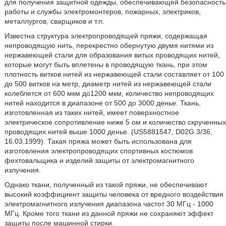
для получения защитной одежды, обеспечивающей безопасность
работы и службы электромонтеров, пожарных, электриков,
металлургов, сварщиков и т.п.
Известна структура электропроводящей пряжи, содержащая
непроводящую нить, перекрестно обернутую двумя нитями из
нержавеющей стали для образования витых проводящих нитей,
которые могут быть вплетены в проводящую ткань, при этом
плотность витков нитей из нержавеющей стали составляет от 100
до 500 витков на метр, диаметр нитей из нержавеющей стали
колеблется от 600 мкм до1200 мкм, количество непроводящих
нитей находится в диапазоне от 500 до 3000 денье. Ткань,
изготовленная из таких нитей, имеет поверхностное
электрическое сопротивление ниже 5 ом и количество скрученных
проводящих нитей выше 1000 денье. (US5881547, D02G 3/36,
16.03.1999). Такая пряжа может быть использована для
изготовления электропроводящих спортивных костюмов
фехтовальщика и изделий защиты от электромагнитного
излучения.
Однако ткани, полученный из такой пряжи, не обеспечивают
высокий коэффициент защиты человека от вредного воздействия
электромагнитного излучения диапазона частот 30 МГц - 1000
МГц. Кроме того ткани из данной пряжи не сохраняют эффект
защиты после машинной стирки.