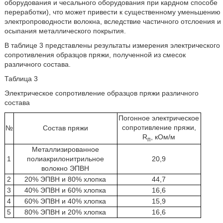
оборудования и чесального оборудования при кардном способе
переработки), что может привести к существенному уменьшению
электропроводности волокна, вследствие частичного отслоения и
осыпания металлического покрытия.
В таблице 3 представлены результаты измерения электрического
сопротивления образцов пряжи, полученной из смесок
различного состава.
Таблица 3
Электрическое сопротивление образцов пряжи различного
состава
Погонное электрическое
сопротивление пряжи,
№
Состав пряжи
R
, кOм/м
п
Металлизированное
1
полиакрилонитрильное
20,9
волокно ЭПВН
2
20% ЭПВН и 80% хлопка
44,7
3
40% ЭПВН и 60% хлопка
16,6
4
60% ЭПВН и 40% хлопка
15,9
5
80% ЭПВН и 20% хлопка
16,6