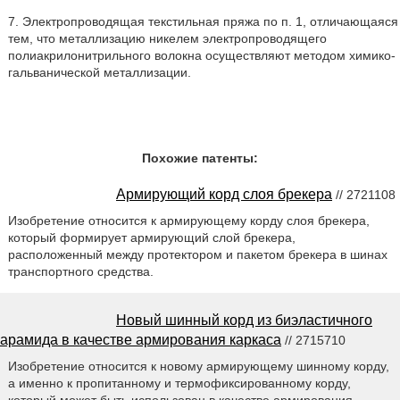
7. Электропроводящая текстильная пряжа по п. 1, отличающаяся
тем, что металлизацию никелем электропроводящего
полиакрилонитрильного волокна осуществляют методом химико-
гальванической металлизации.
Похожие патенты:
Армирующий корд слоя брекера
// 2721108
Изобретение относится к армирующему корду слоя брекера,
который формирует армирующий слой брекера,
расположенный между протектором и пакетом брекера в шинах
транспортного средства.
Новый шинный корд из биэластичного
арамида в качестве армирования каркаса
// 2715710
Изобретение относится к новому армирующему шинному корду,
а именно к пропитанному и термофиксированному корду,
который может быть использован в качестве армирования