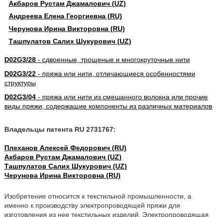
Акбаров Рустам Джамалович (UZ)
Андреева Елена Георгиевна (RU)
Черунова Ирина Викторовна (RU)
Ташпулатов Салих Шукурович (UZ)
D02G3/28
- сдвоенные, трощеные и многокруточные нити
D02G3/22
- пряжа или нити, отличающиеся особенностями
структуры
D02G3/04
- пряжа или нити из смешанного волокна или прочие
виды пряжи, содержащие компоненты из различных материалов
Владельцы патента RU 2731767:
Плеханов Алексей Федорович (RU)
Акбаров Рустам Джамалович (UZ)
Ташпулатов Салих Шукурович (UZ)
Черунова Ирина Викторовна (RU)
Изобретение относится к текстильной промышленности, а
именно к производству электропроводящей пряжи для
изготовления из нее текстильных изделий. Электропроводящая