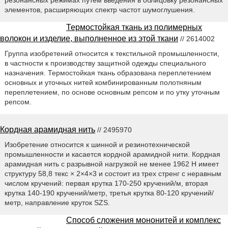
резонансных режимах путем введения в облицовку резонансных
элементов, расширяющих спектр частот шумоглушения.
Термостойкая ткань из полимерных
волокон и изделие, выполненное из этой ткани
// 2614002
Группа изобретений относится к текстильной промышленности,
в частности к производству защитной одежды специального
назначения. Термостойкая ткань образована переплетением
основных и уточных нитей комбинированным полотняным
переплетением, по основе основным репсом и по утку уточным
репсом.
Кордная арамидная нить
// 2495970
Изобретение относится к шинной и резинотехнической
промышленности и касается кордной арамидной нити. Кордная
арамидная нить с разрывной нагрузкой не менее 1962 Н имеет
структуру 58,8 текс × 2×4×3 и состоит из трех стренг с неравным
числом кручений: первая крутка 170-250 кручений/м, вторая
крутка 140-190 кручений/метр, третья крутка 80-120 кручений/
метр, направление круток SZS.
Способ сложения мононитей и комплекс