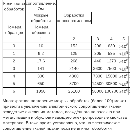
сопротивление,
Количество
Ом
обработок
Мокрые
Обработки
обработки
перхлорэтиленом
Номера
Номера
образцов
образцов
1
2
3
4
5
8
0
10
152
296
630
>10
8
1
8,2
125
205
595
>10
8
2
17,6
268
440
1270
>10
8
3
141
2140
3600
7500
>10
8
4
300
4300
7300
15000
>10
8
5
650
8700
14500
30500
>10
8
6
1950
25100
58000
130700
>10
Многократное повторение мокрых обработок (более 100) может
привести к увеличению электрического сопротивления тканей
вследствие окисления металла, осаждённого на волокно при
металлизации и обусловливающего электропроводные свойства
материала. В тоже время установлено, что на электрическое
сопротивление тканей практически не влияют обработки