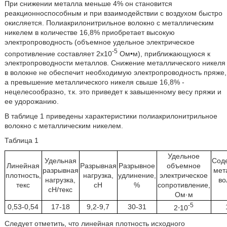
При снижении металла меньше 4% он становится
реакционноспособным и при взаимодействии с воздухом быстро
окисляется. Полиакрилонитрильное волокно с металлическим
никелем в количестве 16,8% приобретает высокую
электропроводность (объемное удельное электрическое
-5
сопротивление составляет 2х10
Ом•м), приближающуюся к
электропроводности металлов. Снижение металлического никеля
в волокне не обеспечит необходимую электропроводность пряже,
а превышение металлического никеля свыше 16,8% -
нецелесообразно, т.к. это приведет к завышенному весу пряжи и
ее удорожанию.
В таблице 1 приведены характеристики полиакрилонитрильное
волокно с металлическим никелем.
Таблица 1
Удельное
Удельная
Сод
Линейная
Разрывная
Разрывное
объемное
разрывная
мет
плотность,
нагрузка,
удлинение,
электрическое
нагрузка,
во
текс
сН
%
сопротивление,
сН/текс
Ом·м
-5
0,53-0,54
17-18
9,2-9,7
30-31
2⋅10
Следует отметить, что линейная плотность исходного