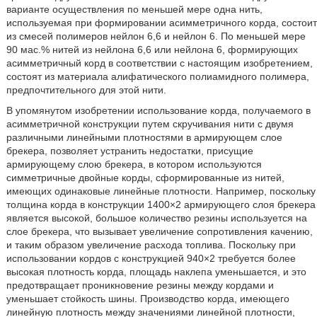
варианте осуществления по меньшей мере одна нить,
используемая при формировании асимметричного корда, состоит
из смесей полимеров нейлон 6,6 и нейлон 6. По меньшей мере
90 мас.% нитей из нейлона 6,6 или нейлона 6, формирующих
асимметричный корд в соответствии с настоящим изобретением,
состоят из материала алифатического полиамидного полимера,
предпочтительного для этой нити.
В упомянутом изобретении использование корда, получаемого в
асимметричной конструкции путем скручивания нити с двумя
различными линейными плотностями в армирующем слое
брекера, позволяет устранить недостатки, присущие
армирующему слою брекера, в котором используются
симметричные двойные корды, сформированные из нитей,
имеющих одинаковые линейные плотности. Например, поскольку
толщина корда в конструкции 1400×2 армирующего слоя брекера
является высокой, большое количество резины используется на
слое брекера, что вызывает увеличение сопротивления качению,
и таким образом увеличение расхода топлива. Поскольку при
использовании кордов с конструкцией 940×2 требуется более
высокая плотность корда, площадь наклепа уменьшается, и это
предотвращает проникновение резины между кордами и
уменьшает стойкость шины. Производство корда, имеющего
линейную плотность между значениями линейной плотности,