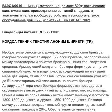
B60C1/0016
- Шины (изготовление, ремонт B29); накачивание
шин; смена шин; присоединение вентилей к надувным
эластичным телам вообще; устройства и вспомогательное
оборудование для шин (испытание шин G01M 17/02)
Владельцы патента RU 2721108:
КОРДСА ТЕКНИК ТЕКСТИЛ АНОНИМ ШИРКЕТИ (TR)
Изобретение относится к армирующему корду слоя брекера,
который формирует армирующий слой брекера, расположенный
между протектором и пакетом брекера в шинах транспортного
средства. Армирующий корд слоя брекера формируется путем
спиральной намотки в виде полосы, содержащей по меньшей
мере два корда, таким образом, чтобы она составляла угол от 0
до 5° с экваториальной плоскостью на пакете брекера.
Армирующий корд слоя брекера формируется посредством
скручивания вместе двух нитей из алифатического полиамида.
Причем одна из полиамидных нитей имеет линейную плотность
1300-1500 децитекс, а другая – 850-1000 децитекс. Разница
между уровнями предварительной крутки полиамидных нитей
составляет максимум 20%. Обеспечивается увеличение