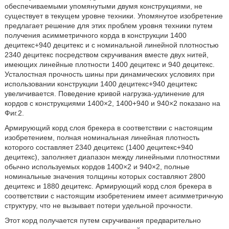
обеспечиваемыми упомянутыми двумя конструкциями, не
существует в текущем уровне техники. Упомянутое изобретение
предлагает решение для этих проблем уровня техники путем
получения асимметричного корда в конструкции 1400
децитекс+940 децитекс и с номинальной линейной плотностью
2340 децитекс посредством скручивания вместе двух нитей,
имеющих линейные плотности 1400 децитекс и 940 децитекс.
Усталостная прочность шины при динамических условиях при
использовании конструкции 1400 децитекс+940 децитекс
увеличивается. Поведение кривой нагрузка-удлинение для
кордов с конструкциями 1400×2, 1400+940 и 940×2 показано на
Фиг.2.
Армирующий корд слоя брекера в соответствии с настоящим
изобретением, полная номинальная линейная плотность
которого составляет 2340 децитекс (1400 децитекс+940
децитекс), заполняет диапазон между линейными плотностями
обычно используемых кордов 1400×2 и 940×2, полные
номинальные значения толщины которых составляют 2800
децитекс и 1880 децитекс. Армирующий корд слоя брекера в
соответствии с настоящим изобретением имеет асимметричную
структуру, что не вызывает потери удельной прочности.
Этот корд получается путем скручивания предварительно