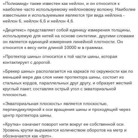
«Полиамид» также известен как нейлон, и он относится к
наиболее часто используемому нейлоновому волокну. Наиболее
известными и используемыми являются три вида нейлона -
нейлон 6, нейлон 6,6 и нейлон 4,6.
«Децитекс» представляет собой единицу измерения толщины,
используемую для нитей на основе синтетики, другими словами
он является единицей измерения линейной плотности. Он
относится к весу нити длиной 10000 м в граммах.
«Протектор шины» относится к той части шины, которая
контактирует с дорогой.
«Брекер шины» располагается на каркасе по окружности как по
меньшей мере два слоя ниже протектора шины, состоит из
стальных кордов, параллельных друг другу, и образует жесткий
круглый пакет, составляя острый угол с экваториальной
плоскостью.
«Экваториальная плоскость» является плоскостью,
перпендикулярной к оси вращения шины и проходящей через
центр протектора шины.
«Крутка» означает поворот нити вокруг ее собственной оси.
Уровень крутки выражается количеством оборотов на метр и
обозначается как «tpm».