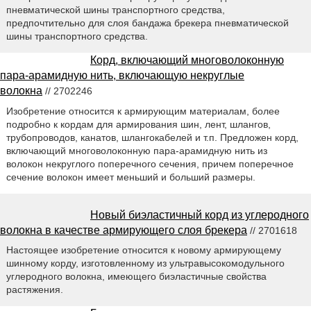
пневматической шины транспортного средства,
предпочтительно для слоя бандажа брекера пневматической
шины транспортного средства.
Корд, включающий многоволоконную
пара-арамидную нить, включающую некруглые
волокна
// 2702246
Изобретение относится к армирующим материалам, более
подробно к кордам для армирования шин, лент, шлангов,
трубопроводов, канатов, шлангокабелей и т.п. Предложен корд,
включающий многоволоконную пара-арамидную нить из
волокон некруглого поперечного сечения, причем поперечное
сечение волокон имеет меньший и больший размеры.
Новый биэластичный корд из углеродного
волокна в качестве армирующего слоя брекера
// 2701618
Настоящее изобретение относится к новому армирующему
шинному корду, изготовленному из ультравысокомодульного
углеродного волокна, имеющего биэластичные свойства
растяжения.