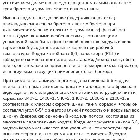
увеличением диаметра, предотвращая тем самым отделение
края брекера и улучшая эффективность шины.
Именно радиальное давление (задерживающая сила),
прикладываемая слоем брекера к пакету брекера при
динамических условиях позволяет улучшить эффективность
шины. Двумя важными особенностями, позволяющими
упомянутой силе быть эффективной, являются модуль и сила
термической усадки текстильных кордов при рабочей
температуре. Корды из нейлона 6,6, полиэстера (PET) и
гибридного композитного материала арамид/нейлон могут быть
приведены в качестве примеров типов армирующих материалов,
используемых в текущих применениях слоя брекера.
При применении армирующего корда из нейлона 6,6 корд из
нейлона 6,6 наматывается на пакет металлокордного брекера в
виде одиночного или двойного слоя в таких конструкциях нити и
корда, как 940×1, 1400×1, 940×2, 1400×2, 1880×2 и 2100×1, в
соответствии с классом скорости шины, таким образом, чтобы он
составлял угол 0-5° с экваториальной плоскостью и покрывал всю
ширину брекера как одиночный корд или полоса, состоящая из
множества параллельных кордов. Когда используется нейлон 6,6,
модуль корда уменьшается при увеличении температуры при
высоких скоростях, в то время как сила термической усадки
увеличивается, и таким образом это может компенсировать