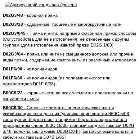
D02G3/48
- кордная пряжа
D02G3/28
- сдвоенные, трощеные и многокруточные нити
D02G3/045
- Пряжа и нити, например фасонная пряжа; способы
или устройства для ее изготовления, не отнесенные к другим
группам (для изготовления извитой пряжи D02G 1/00)
D02G3/04
- пряжа или нити из смешанного волокна или прочие
виды пряжи, содержащие компоненты из различных материалов
D01F6/90
- из полиамидов
D01F6/60
- из полиамидов (из полиаминокислот или
полипептидов D01F 6/68)
B60C9/22
- кордные нити во всех элементах ориентированы по
окружности шины
B60C9/00
- Силовые элементы пневматических шин и
усиливающие слои для них (усиливающие вставки B60C 5/08;
конструкция бортов шин , например борта с заворотами или
перекрытием слоев B60C 15/00; шинный корд как таковой D02G
3/48; волокна как таковые D03D,D04H; металлические канаты и
кабели как таковые D07B 1/06)