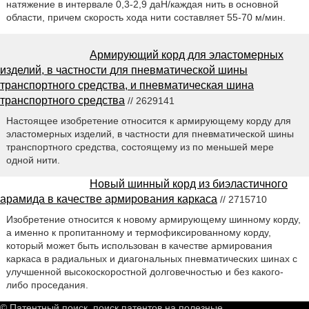
натяжение в интервале 0,3-2,9 даН/каждая нить в основной
области, причем скорость хода нити составляет 55-70 м/мин.
Армирующий корд для эластомерных
изделий, в частности для пневматической шины
транспортного средства, и пневматическая шина
транспортного средства
// 2629141
Настоящее изобретение относится к армирующему корду для
эластомерных изделий, в частности для пневматической шины
транспортного средства, состоящему из по меньшей мере
одной нити.
Новый шинный корд из биэластичного
арамида в качестве армирования каркаса
// 2715710
Изобретение относится к новому армирующему шинному корду,
а именно к пропитанному и термофиксированному корду,
который может быть использован в качестве армирования
каркаса в радиальных и диагональных пневматических шинах с
улучшенной высокоскоростной долговечностью и без какого-
либо проседания.
© Патентный поиск, поиск патентов на полезные