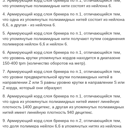
3. Армирующий корд слоя брекера по п.1, отличающийся тем,
что упомянутые полиамидные нити состоят из нейлона 6.
4. Армирующий корд слоя брекера по п.1, отличающийся тем,
что одна из упомянутых полиамидных нитей состоит из нейлона
6,6, а другая - из нейлона 6.
5. Армирующий корд слоя брекера по п.1, отличающийся тем,
что упомянутые полиамидные нити получают путем соединения
полимеров нейлон 6,6 и нейлон 6.
6. Армирующий корд слоя брекера по п.1, отличающийся тем,
что уровень крутки упомянутых кордов находится в диапазоне
150-400 tpm (количество оборотов на метр).
7. Армирующий корд слоя брекера по п.1, отличающийся тем,
что уровни предварительной крутки полиамидных нитей в
направлении Z или S равны уровню крутки в направлении S или
Z корда, который они образуют.
8. Армирующий корд слоя брекера по п.1, отличающийся тем,
что одна из упомянутых полиамидных нитей имеет линейную
плотность 1400 децитекс, а другая из упомянутых полиамидных
нитей имеет линейную плотность 940 децитекс.
9. Армирующий корд слоя брекера по п.2, отличающийся тем,
что доля полимера нейлон 6,6 в упомянутых нитях из нейлона