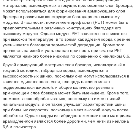
материалов, используемых в текущих приложениях слоя брекера,
может использоваться для формирования армирующего слоя
брекера в различных конструкциях благодаря его высокому
модулю. В частности, полиэтилентерефталат (PET) может быть
предпочтительным в различных конструкциях благодаря его
высокому модулю. Однако модуль PET значительно снижается
при высокой температуре, в то время как адгезия корда к резине
уменьшается благодаря термической деградации. Кроме того,
прочность на изгиб и усталостная прочность при сжатии PET
являются намного более низкими по сравнению с нейлоном 6,6.
Другой армирующий материал слоя брекера, используемый в
текущей методике, гибридные корды, используются в
высокоскоростных шинах, поскольку они могут использоваться в
качестве единственного слоя, площадь наклепа может
поддерживаться широкой, и общее количество резины в
армирующем слое брекера может быть уменьшено. Кроме того,
он может легко обрабатываться, поскольку он имеет низкий
начальный модуль, и он также улучшает характеристики шины
при больших скоростях, поскольку имеет высокий модуль после
обработки. Однако корды из гибридного композитного материала
арамид/нейлон являются более дорогими, чем нити из нейлона
6,6 и полиэстера.