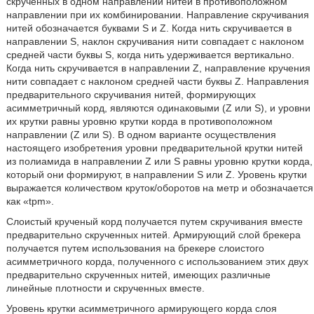
скрученных в одном направлении нитей в противоположном
направлении при их комбинировании. Направление скручивания
нитей обозначается буквами S и Z. Когда нить скручивается в
направлении S, наклон скручивания нити совпадает с наклоном
средней части буквы S, когда нить удерживается вертикально.
Когда нить скручивается в направлении Z, направление кручения
нити совпадает с наклоном средней части буквы Z. Направления
предварительного скручивания нитей, формирующих
асимметричный корд, являются одинаковыми (Z или S), и уровни
их крутки равны уровню крутки корда в противоположном
направлении (Z или S). В одном варианте осуществления
настоящего изобретения уровни предварительной крутки нитей
из полиамида в направлении Z или S равны уровню крутки корда,
который они формируют, в направлении S или Z. Уровень крутки
выражается количеством круток/оборотов на метр и обозначается
как «tpm».
Слоистый крученый корд получается путем скручивания вместе
предварительно скрученных нитей. Армирующий слой брекера
получается путем использования на брекере слоистого
асимметричного корда, полученного с использованием этих двух
предварительно скрученных нитей, имеющих различные
линейные плотности и скрученных вместе.
Уровень крутки асимметричного армирующего корда слоя