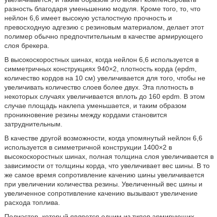
разность благодаря уменьшению модуля. Кроме того, то, что
нейлон 6,6 имеет высокую усталостную прочность и
превосходную адгезию с резиновым материалом, делает этот
полимер обычно предпочтительным в качестве армирующего
слоя брекера.
В высокоскоростных шинах, когда нейлон 6,6 используется в
симметричных конструкциях 940×2, плотность корда (epdm,
количество кордов на 10 см) увеличивается для того, чтобы не
увеличивать количество слоев более двух. Эта плотность в
некоторых случаях увеличивается вплоть до 160 epdm. В этом
случае площадь наклепа уменьшается, и таким образом
проникновение резины между кордами становится
затруднительным.
В качестве другой возможности, когда упомянутый нейлон 6,6
используется в симметричной конструкции 1400×2 в
высокоскоростных шинах, полная толщина слоя увеличивается в
зависимости от толщины корда, что увеличивает вес шины. В то
же самое время сопротивление качению шины увеличивается
при увеличении количества резины. Увеличенный вес шины и
увеличенное сопротивление качению вызывают увеличение
расхода топлива.
Полиэстер, который является одним из типов армирующих