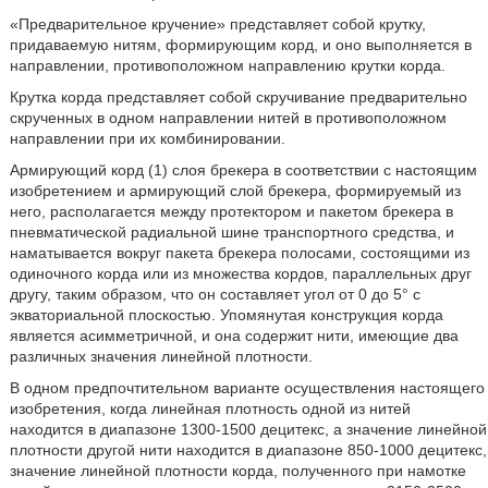
«Предварительное кручение» представляет собой крутку,
придаваемую нитям, формирующим корд, и оно выполняется в
направлении, противоположном направлению крутки корда.
Крутка корда представляет собой скручивание предварительно
скрученных в одном направлении нитей в противоположном
направлении при их комбинировании.
Армирующий корд (1) слоя брекера в соответствии с настоящим
изобретением и армирующий слой брекера, формируемый из
него, располагается между протектором и пакетом брекера в
пневматической радиальной шине транспортного средства, и
наматывается вокруг пакета брекера полосами, состоящими из
одиночного корда или из множества кордов, параллельных друг
другу, таким образом, что он составляет угол от 0 до 5° с
экваториальной плоскостью. Упомянутая конструкция корда
является асимметричной, и она содержит нити, имеющие два
различных значения линейной плотности.
В одном предпочтительном варианте осуществления настоящего
изобретения, когда линейная плотность одной из нитей
находится в диапазоне 1300-1500 децитекс, а значение линейной
плотности другой нити находится в диапазоне 850-1000 децитекс,
значение линейной плотности корда, полученного при намотке