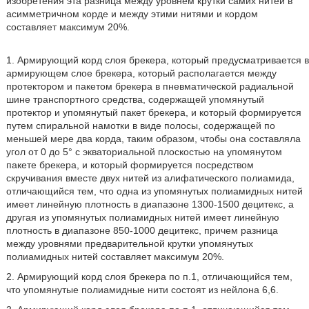
изобретения эта разница между уровнем крутки самих нитей в
асимметричном корде и между этими нитями и кордом
составляет максимум 20%.
1. Армирующий корд слоя брекера, который предусматривается в
армирующем слое брекера, который располагается между
протектором и пакетом брекера в пневматической радиальной
шине транспортного средства, содержащей упомянутый
протектор и упомянутый пакет брекера, и который формируется
путем спиральной намотки в виде полосы, содержащей по
меньшей мере два корда, таким образом, чтобы она составляла
угол от 0 до 5° с экваториальной плоскостью на упомянутом
пакете брекера, и который формируется посредством
скручивания вместе двух нитей из алифатического полиамида,
отличающийся тем, что одна из упомянутых полиамидных нитей
имеет линейную плотность в диапазоне 1300-1500 децитекс, а
другая из упомянутых полиамидных нитей имеет линейную
плотность в диапазоне 850-1000 децитекс, причем разница
между уровнями предварительной крутки упомянутых
полиамидных нитей составляет максимум 20%.
2. Армирующий корд слоя брекера по п.1, отличающийся тем,
что упомянутые полиамидные нити состоят из нейлона 6,6.