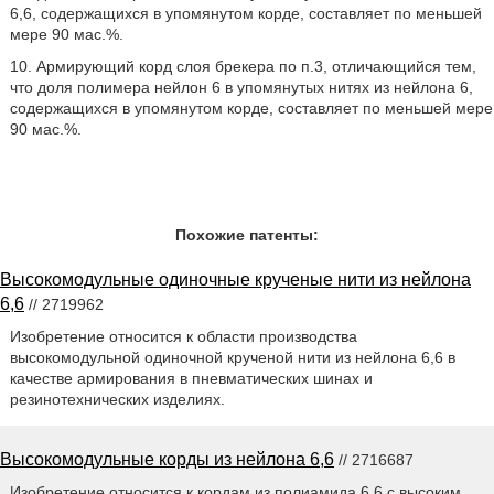
6,6, содержащихся в упомянутом корде, составляет по меньшей
мере 90 мас.%.
10. Армирующий корд слоя брекера по п.3, отличающийся тем,
что доля полимера нейлон 6 в упомянутых нитях из нейлона 6,
содержащихся в упомянутом корде, составляет по меньшей мере
90 мас.%.
Похожие патенты:
Высокомодульные одиночные крученые нити из нейлона
6,6
// 2719962
Изобретение относится к области производства
высокомодульной одиночной крученой нити из нейлона 6,6 в
качестве армирования в пневматических шинах и
резинотехнических изделиях.
Высокомодульные корды из нейлона 6,6
// 2716687
Изобретение относится к кордам из полиамида 6,6 с высоким