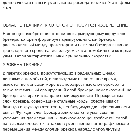
долговечности шины и уменьшение расхода топлива. 9 з.п. ф-лы,
4 ил.
ОБЛАСТЬ ТЕХНИКИ, К КОТОРОЙ ОТНОСИТСЯ ИЗОБРЕТЕНИЕ
Настоящее изобретение относится к армирующему корду слоя
брекера, который формирует армирующий слой брекера,
расположенный между протектором и пакетом брекера в шинах
транспортного средства, используемых в автомобилях, и который
улучшает характеристики шины при больших скоростях.
УРОВЕНЬ ТЕХНИКИ
В пакетах брекера, присутствующих в радиальных шинах
легковых автомобилей, используемых в настоящее время,
имеются по меньшей мере два перекрестных слоя брекера, а
также текстильный армирующий слой брекера, наматываемый на
брекер по спирали в направлении окружности. Перекрестные
слои брекера, содержащие стальные корды, обеспечивают
боковую и круговую жесткость, необходимую для эффективности
шины. Функция слоя брекера заключается в уменьшении
увеличения диаметра шины, вызываемого центробежной силой
на высоких скоростях, а также в уменьшении пантографического
перемещения между слоями брекера наряду с упомянутым