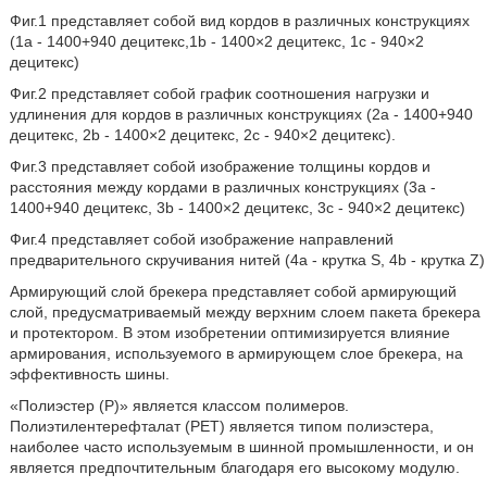
Фиг.1 представляет собой вид кордов в различных конструкциях
(1a - 1400+940 децитекс,1b - 1400×2 децитекс, 1c - 940×2
децитекс)
Фиг.2 представляет собой график соотношения нагрузки и
удлинения для кордов в различных конструкциях (2a - 1400+940
децитекс, 2b - 1400×2 децитекс, 2c - 940×2 децитекс).
Фиг.3 представляет собой изображение толщины кордов и
расстояния между кордами в различных конструкциях (3a -
1400+940 децитекс, 3b - 1400×2 децитекс, 3c - 940×2 децитекс)
Фиг.4 представляет собой изображение направлений
предварительного скручивания нитей (4a - крутка S, 4b - крутка Z)
Армирующий слой брекера представляет собой армирующий
слой, предусматриваемый между верхним слоем пакета брекера
и протектором. В этом изобретении оптимизируется влияние
армирования, используемого в армирующем слое брекера, на
эффективность шины.
«Полиэстер (P)» является классом полимеров.
Полиэтилентерефталат (PET) является типом полиэстера,
наиболее часто используемым в шинной промышленности, и он
является предпочтительным благодаря его высокому модулю.