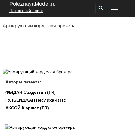
PoleznayaModel.ru
Патентный поиск
Армирующий корд слоя брекера
Авторы патента:
ФЫДАН Саадеттин (TR)
ГУЛБЕЙДЖАН Неслихан (TR)
АКСОЙ Кюршат (TR)