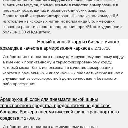
значением модуля, применяемым в качестве армирования в
пневматических шинах и резинотехнических изделиях.
Пропитанный и термофиксированный корд из полиамида 6,6
изготовлен из исходных нитей их полиамида 6,6, имеющих
значения растягивающего напряжения при 4%-ном удлинении
больше 1,30 сН/децитекс.
Новый шинный корд из биэластичного
арамида в качестве армирования каркаса
// 2715710
Изобретение относится к новому армирующему шинному корду,
а именно к пропитанному и термофиксированному корду,
который может быть использован в качестве армирования
каркаса в радиальных и диагональных пневматических шинах с
улучшенной высокоскоростной долговечностью и без какого-
либо проседания.
Армирующий слой для пневматической шины
транспортного средства, предпочтительно для слоя
бандажа брекера пневматической шины транспортного
средства
// 2706635
Изобретение относится к армирующему слою для