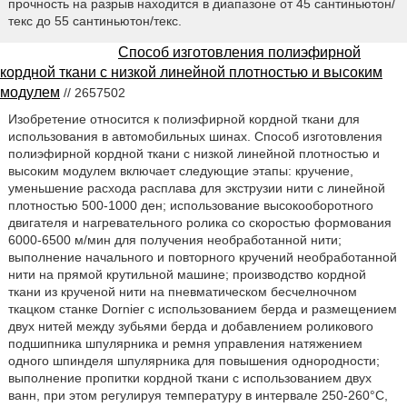
прочность на разрыв находится в диапазоне от 45 сантиньютон/
текс до 55 сантиньютон/текс.
Способ изготовления полиэфирной
кордной ткани с низкой линейной плотностью и высоким
модулем
// 2657502
Изобретение относится к полиэфирной кордной ткани для
использования в автомобильных шинах. Способ изготовления
полиэфирной кордной ткани с низкой линейной плотностью и
высоким модулем включает следующие этапы: кручение,
уменьшение расхода расплава для экструзии нити с линейной
плотностью 500-1000 ден; использование высокооборотного
двигателя и нагревательного ролика со скоростью формования
6000-6500 м/мин для получения необработанной нити;
выполнение начального и повторного кручений необработанной
нити на прямой крутильной машине; производство кордной
ткани из крученой нити на пневматическом бесчелночном
ткацком станке Dornier с использованием берда и размещением
двух нитей между зубьями берда и добавлением роликового
подшипника шпулярника и ремня управления натяжением
одного шпинделя шпулярника для повышения однородности;
выполнение пропитки кордной ткани с использованием двух
ванн, при этом регулируя температуру в интервале 250-260°С,