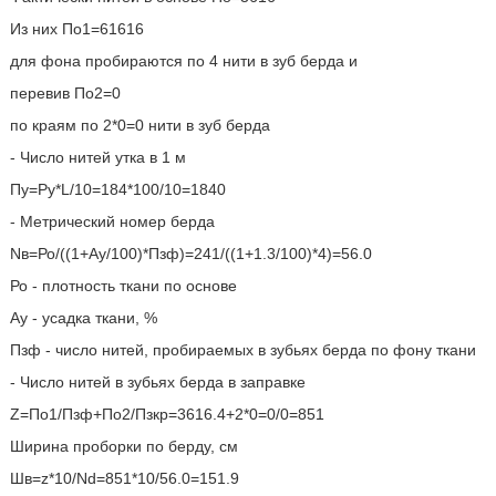
Из них По1=61616
для фона пробираются по 4 нити в зуб берда и
перевив По2=0
по краям по 2*0=0 нити в зуб берда
- Число нитей утка в 1 м
Пу=Ру*L/10=184*100/10=1840
- Метрический номер берда
Nв=Ро/((1+Ау/100)*Пзф)=241/((1+1.3/100)*4)=56.0
Ро - плотность ткани по основе
Ау - усадка ткани, %
Пзф - число нитей, пробираемых в зубьях берда по фону ткани
- Число нитей в зубьях берда в заправке
Z=По1/Пзф+По2/Пзкр=3616.4+2*0=0/0=851
Ширина проборки по берду, см
Шв=z*10/Nd=851*10/56.0=151.9