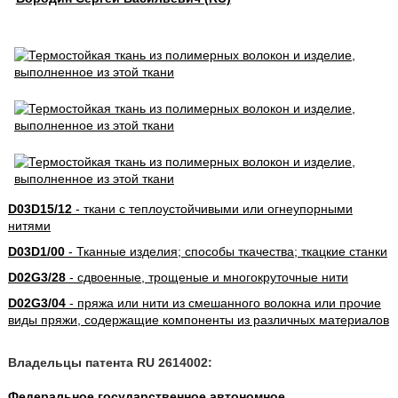
D03D15/12
- ткани с теплоустойчивыми или огнеупорными
нитями
D03D1/00
- Тканные изделия; способы ткачества; ткацкие станки
D02G3/28
- сдвоенные, трощеные и многокруточные нити
D02G3/04
- пряжа или нити из смешанного волокна или прочие
виды пряжи, содержащие компоненты из различных материалов
Владельцы патента RU 2614002:
Федеральное государственное автономное