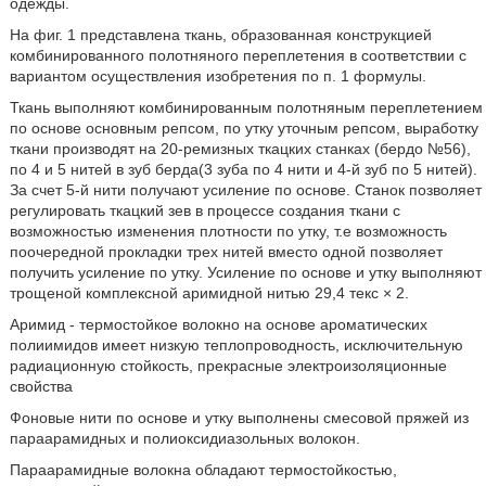
одежды.
На фиг. 1 представлена ткань, образованная конструкцией
комбинированного полотняного переплетения в соответствии с
вариантом осуществления изобретения по п. 1 формулы.
Ткань выполняют комбинированным полотняным переплетением
по основе основным репсом, по утку уточным репсом, выработку
ткани производят на 20-ремизных ткацких станках (бердо №56),
по 4 и 5 нитей в зуб берда(3 зуба по 4 нити и 4-й зуб по 5 нитей).
За счет 5-й нити получают усиление по основе. Станок позволяет
регулировать ткацкий зев в процессе создания ткани с
возможностью изменения плотности по утку, т.е возможность
поочередной прокладки трех нитей вместо одной позволяет
получить усиление по утку. Усиление по основе и утку выполняют
трощеной комплексной аримидной нитью 29,4 текс × 2.
Аримид - термостойкое волокно на основе ароматических
полиимидов имеет низкую теплопроводность, исключительную
радиационную стойкость, прекрасные электроизоляционные
свойства
Фоновые нити по основе и утку выполнены смесовой пряжей из
параарамидных и полиоксидиазольных волокон.
Параарамидные волокна обладают термостойкостью,