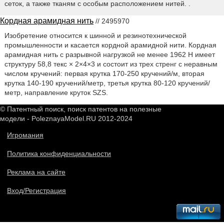
сеток, а также тканям с особым расположением нитей. .
Кордная арамидная нить
// 2495970
Изобретение относится к шинной и резинотехнической
промышленности и касается кордной арамидной нити. Кордная
арамидная нить с разрывной нагрузкой не менее 1962 Н имеет
структуру 58,8 текс × 2×4×3 и состоит из трех стренг с неравным
числом кручений: первая крутка 170-250 кручений/м, вторая
крутка 140-190 кручений/метр, третья крутка 80-120 кручений/
метр, направление круток SZS.
© Патентный поиск, поиск патентов на полезные
модели - PoleznayaModel.RU 2012-2024
Игромания
Политика конфиденциальности
Реклама на сайте
Вход/Регистрация