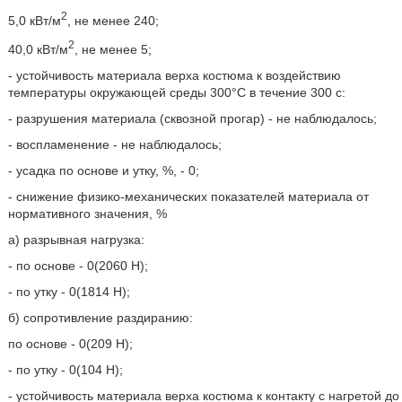
2
5,0 кВт/м
, не менее 240;
2
40,0 кВт/м
, не менее 5;
- устойчивость материала верха костюма к воздействию
температуры окружающей среды 300°С в течение 300 с:
- разрушения материала (сквозной прогар) - не наблюдалось;
- воспламенение - не наблюдалось;
- усадка по основе и утку, %, - 0;
- снижение физико-механических показателей материала от
нормативного значения, %
а) разрывная нагрузка:
- по основе - 0(2060 Н);
- по утку - 0(1814 Н);
б) сопротивление раздиранию:
по основе - 0(209 Н);
- по утку - 0(104 Н);
- устойчивость материала верха костюма к контакту с нагретой до