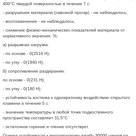
400°С твердой поверхностью в течение 7 с:
- разрушения материала (сквозной прогар) - не наблюдалось;
- воспламенение - не наблюдалось;
- снижение физико-механических показателей материала от
нормативного значения, %;
а) разрывная нагрузка:
- по основе - 0(2516 Н);
- по утку - 0(1940 Н);
б) сопротивление раздиранию:
по основе - 0(231 Н);
- по утку - 0(180 Н);
- устойчивость костюма к однократному воздействию открытого
пламени в течение 5 с:
- значение температуры в любой точке подкостюмного
пространства составляет 31,5°С
- остаточное горение и тление отсутствует.
Оценка устойчивости к многократному изгибу 30000 циклов на