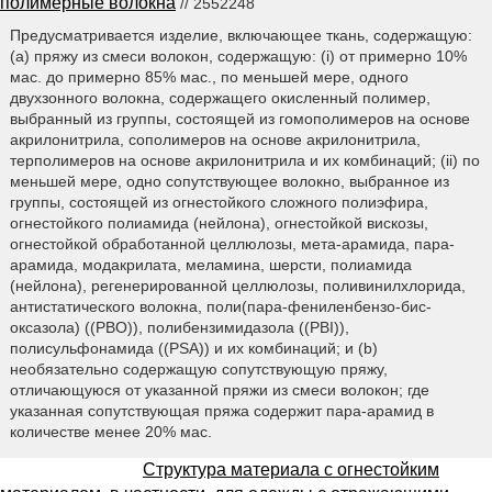
полимерные волокна
// 2552248
Предусматривается изделие, включающее ткань, содержащую:
(а) пряжу из смеси волокон, содержащую: (i) от примерно 10%
мас. до примерно 85% мас., по меньшей мере, одного
двухзонного волокна, содержащего окисленный полимер,
выбранный из группы, состоящей из гомополимеров на основе
акрилонитрила, сополимеров на основе акрилонитрила,
терполимеров на основе акрилонитрила и их комбинаций; (ii) по
меньшей мере, одно сопутствующее волокно, выбранное из
группы, состоящей из огнестойкого сложного полиэфира,
огнестойкого полиамида (нейлона), огнестойкой вискозы,
огнестойкой обработанной целлюлозы, мета-арамида, пара-
арамида, модакрилата, меламина, шерсти, полиамида
(нейлона), регенерированной целлюлозы, поливинилхлорида,
антистатического волокна, поли(пара-фениленбензо-бис-
оксазола) ((PBO)), полибензимидазола ((PBI)),
полисульфонамида ((PSA)) и их комбинаций; и (b)
необязательно содержащую сопутствующую пряжу,
отличающуюся от указанной пряжи из смеси волокон; где
указанная сопутствующая пряжа содержит пара-арамид в
количестве менее 20% мас.
Структура материала с огнестойким