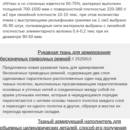
сН/текс и со степенью извитости 50-75%, материал выполнен
толщиной 700-1500 мкм с поверхностной плотностью 220-380 г/
м2 при линейной плотности 10-15 текс, при этом количество
ячеек с выступающими рельефными гранями на 1 см2 выбрано
45-90 штук, полиамидные нити материала выбраны с линейной
плотностью элементарного волокна 0,4-0,2 текс при их
диаметре 90-50 мкм.
Рукавная ткань для армирования
бесконечных приводных ремней
// 2525813
Предложена новая рукавная ткань для армирования
бесконечных приводных ремней, содержащая два слоя
одинаковых параллельно расположенных один над другим
тканых полотен, выполненных просвечивающим переплетением
основных и уточных нитей и соединенных между собой по
краям уточными нитями, которые в чередующемся порядке
переплетаются с нитями основы тканого полотна каждого слоя
и переходят из одного полотна в другое, образуя в местах их
перехода кромочные складки.
Тканый армирующий наполнитель для
объемных цилиндрических деталей, способ его получения