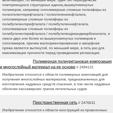
повторяющихся структурных единиц вышеупомянутых
полимеров, например сополимерные сложные полиэфиры из
полиэтилентерефталата / полиэтиленизофталата,
сополимерные сложные полиэфиры из
полибутилентерефталата / полибутиленнафталата,
сополимерные сложные полиэфиры из
полибутилентерефталата / полибутилендекандикарбоксилата, и
смеси двух или более из вышеупомянутых полимеров и
сополимеров, причем малоориентированная и аморфная
пряжа является вытянутой, по меньшей мере, в пять раз для
максимизации прочности перед проведением релаксации.
Полимерная полиуретановая композиция
и многослойный материал на ее основе
// 2494131
Изобретение относится к области полимерных композиций для
получения многослойных материалов, предназначенных для
изготовления надувных средств спасения, в том числе надувных
оболочек пассажирских трапов летательных судов.
Пространственная сеть
// 2476631
Изобретение относится к области конструкций из проволочных