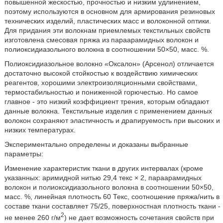
повышенной жескостью, прочностью и низким удлинением,
поэтому используются в основном для армирования резиновых
технических изделий, пластических масс и волоконной оптики.
Для придания эти волокнам приемлемых текстильных свойств
изготовлена смесовая пряжа из параарамидных волокон и
полиоксидиазольного волокна в соотношении 50×50, масс. %.
Полиоксидиазольное волокно «Оксалон» (Арсенол) отличается
достаточно высокой стойкостью к воздействию химических
реагентов, хорошими электроизоляционными свойствами,
термостабильностью и пониженной горючестью. Но самое
главное - это низкий коэффициент трения, которым обладают
данные волокна. Текстильные изделия с применением данных
волокон сохраняют эластичность и драпируемость при высоких и
низких температурах.
Экспериментально определены и доказаны выбранные
параметры:
Изменение характеристик ткани в других интервалах (кроме
указанных: аримидной нитью 29,4 текс × 2, параарамидных
волокон и полиоксидиазольного волокна в соотношении 50×50,
масс. %, линейная плотность 60 Текс, соотношение пряжа/нить в
составе ткани составляет 75/25, поверхностная плотность ткани -
2
не менее 260 г/м
) не дает возможность сочетания свойств при