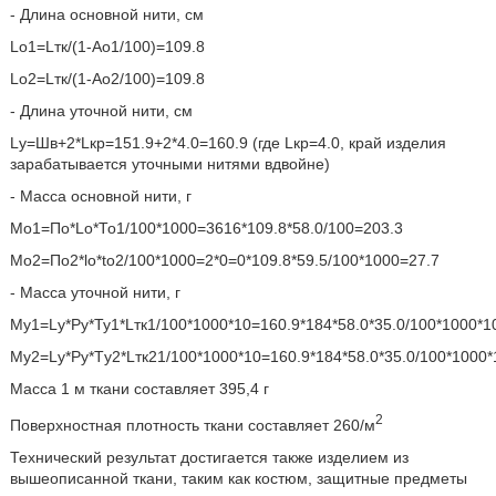
- Длина основной нити, см
Lо1=Lтк/(1-Ао1/100)=109.8
Lo2=Lтк/(1-Ао2/100)=109.8
- Длина уточной нити, см
Lу=Шв+2*Lкр=151.9+2*4.0=160.9 (где Lкр=4.0, край изделия
зарабатывается уточными нитями вдвойне)
- Масса основной нити, г
Мо1=По*Lо*То1/100*1000=3616*109.8*58.0/100=203.3
Мо2=По2*lо*tо2/100*1000=2*0=0*109.8*59.5/100*1000=27.7
- Масса уточной нити, г
Му1=Lу*Ру*Ту1*Lтк1/100*1000*10=160.9*184*58.0*35.0/100*1000*1
Mу2=Lу*Pу*Tу2*Lтк21/100*1000*10=160.9*184*58.0*35.0/100*1000*
Масса 1 м ткани составляет 395,4 г
2
Поверхностная плотность ткани составляет 260/м
Технический результат достигается также изделием из
вышеописанной ткани, таким как костюм, защитные предметы