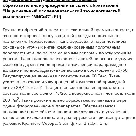
образовательное учреждение высшего образования
"Национальный исследовательский технологический
университет "МИСиС" (RU)
Группа изобретений относится к текстильной промышленности, в
частности к производству защитной одежды специального
назначения. Термостойкая ткань образована переплетением
основных и уточных нитей комбинированным полотняным
переплетением, по основе основным репсом и по утку уточным
репсом. Ткань выполнена из фоновых нитей по основе и утку из
смесовой двухниточной пряжи, включающей параарамидное
волокно и полиоксидиазольное волокно в соотношении 50×50.
Результирующая линейная плотность ткани 60 Текс. Ткань
усилена по основе и утку трощеной комплексной аримидной
нитью 29,4 Текс × 2. Процентное соотношение пряжа/нить в
составе ткани составляет 75/25, а поверхностная плотность ткани
2
260 г/м
. Ткань дополнительно обработана по меньшей мере
одним фторорганическим препаратом. Обеспечивается
повышение огнестойкости, понижение жесткости и улучшение
характеристик эластичности и драпируемости при эксплуатации в
условиях Крайнего Севера. 3 з.п. ф-лы, 2 табл., 1 ил.