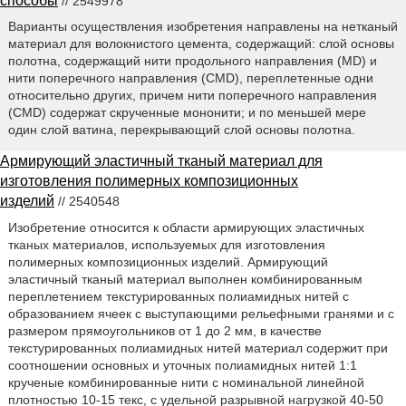
способы
// 2549978
Варианты осуществления изобретения направлены на нетканый
материал для волокнистого цемента, содержащий: слой основы
полотна, содержащий нити продольного направления (MD) и
нити поперечного направления (CMD), переплетенные одни
относительно других, причем нити поперечного направления
(CMD) содержат скрученные мононити; и по меньшей мере
один слой ватина, перекрывающий слой основы полотна.
Армирующий эластичный тканый материал для
изготовления полимерных композиционных
изделий
// 2540548
Изобретение относится к области армирующих эластичных
тканых материалов, используемых для изготовления
полимерных композиционных изделий. Армирующий
эластичный тканый материал выполнен комбинированным
переплетением текстурированных полиамидных нитей с
образованием ячеек с выступающими рельефными гранями и с
размером прямоугольников от 1 до 2 мм, в качестве
текстурированных полиамидных нитей материал содержит при
соотношении основных и уточных полиамидных нитей 1:1
крученые комбинированные нити с номинальной линейной
плотностью 10-15 текс, с удельной разрывной нагрузкой 40-50