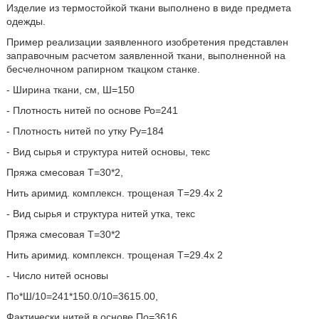
Изделие из термостойкой ткани выполнено в виде предмета
одежды.
Пример реализации заявленного изобретения представлен
заправочным расчетом заявленной ткани, выполненной на
бесчелночном рапирном ткацком станке.
- Ширина ткани, см, Ш=150
- Плотность нитей по основе Ро=241
- Плотность нитей по утку Ру=184
- Вид сырья и структура нитей основы, текс
Пряжа смесовая Т=30*2,
Нить аримид. комплексн. трощеная Т=29.4х 2
- Вид сырья и структура нитей утка, текс
Пряжа смесовая Т=30*2
Нить аримид. комплексн. трощеная Т=29.4х 2
- Число нитей основы
По*Ш/10=241*150.0/10=3615.00,
Фактически нитей в основе По=3616