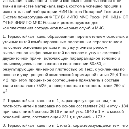
Испытания заявленной ткани и костюма с использования этой
ткани в качестве материала верха костюма успешно прошли в
испытательной лаборатории НИИ Центра Пожарной Техники и
Систем пожаротушения ФГБУ ВНИИПО МЧС Росси, ИЛ НИЦ и СП
ФГБУ ВНИИПО МЧС России и рекомендуются для
комплектования сотрудников пожарных служб и МЧС.
1. Термостойкая ткань, образованная переплетением основных и
уточных нитей комбинированным полотняным переплетением,
по основе основным репсом и по утку уточным репсом,
выполненная из фоновых нитей по основе и утку из смесовой
двухниточной пряжи, включающей параарамидное волокно и
полиоксидиазольное волокно в соотношении 50×50, с
результирующей линейной плотностью 60 Текс, с усилением по
основе и утку трощеной комплексной аримидной нитью 29,4 Текс
× 2, при этом процентное соотношение пряжа/нить в составе
ткани составляет 75/25, а поверхностная плотность ткани 260 г/
2
м
.
2. Термостойкая ткань по п. 1, характеризующаяся тем, что
плотность нитей в заправке по основе составляет 241 и утку - 184
при числе нитей основы 3616 и нитей утка 1840 в 1 м, с массой
основной нити, составляющей 231 г, и уточной - 173 г.
3. Термостойкая ткань по п. 1 или 2, характеризующаяся тем, что