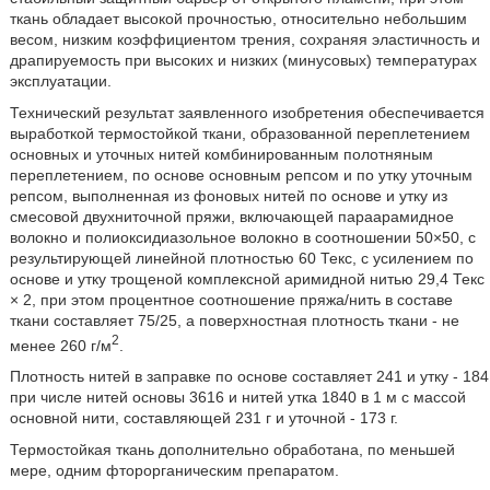
ткань обладает высокой прочностью, относительно небольшим
весом, низким коэффициентом трения, сохраняя эластичность и
драпируемость при высоких и низких (минусовых) температурах
эксплуатации.
Технический результат заявленного изобретения обеспечивается
выработкой термостойкой ткани, образованной переплетением
основных и уточных нитей комбинированным полотняным
переплетением, по основе основным репсом и по утку уточным
репсом, выполненная из фоновых нитей по основе и утку из
смесовой двухниточной пряжи, включающей параарамидное
волокно и полиоксидиазольное волокно в соотношении 50×50, с
результирующей линейной плотностью 60 Текс, с усилением по
основе и утку трощеной комплексной аримидной нитью 29,4 Текс
× 2, при этом процентное соотношение пряжа/нить в составе
ткани составляет 75/25, а поверхностная плотность ткани - не
2
менее 260 г/м
.
Плотность нитей в заправке по основе составляет 241 и утку - 184
при числе нитей основы 3616 и нитей утка 1840 в 1 м с массой
основной нити, составляющей 231 г и уточной - 173 г.
Термостойкая ткань дополнительно обработана, по меньшей
мере, одним фторорганическим препаратом.