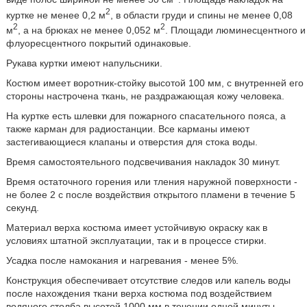
2
куртке не менее 0,2 м
, в области груди и спины не менее 0,08
2
2
м
, а на брюках не менее 0,052 м
. Площади люминесцентного и
флуоресцентного покрытий одинаковые.
Рукава куртки имеют напульсники.
Костюм имеет воротник-стойку высотой 100 мм, с внутренней его
стороны настрочена ткань, не раздражающая кожу человека.
На куртке есть шлевки для пожарного спасательного пояса, а
также карман для радиостанции. Все карманы имеют
застегивающиеся клапаны и отверстия для стока воды.
Время самостоятельного подсвечивания накладок 30 минут.
Время остаточного горения или тления наружной поверхности -
не более 2 с после воздействия открытого пламени в течение 5
секунд.
Материал верха костюма имеет устойчивую окраску как в
условиях штатной эксплуатации, так и в процессе стирки.
Усадка после намокания и нагревания - менее 5%.
Конструкция обеспечивает отсутствие следов или капель воды
после нахождения ткани верха костюма под воздействием
водяного столба высотой 1000 мм в течении одной минуты.