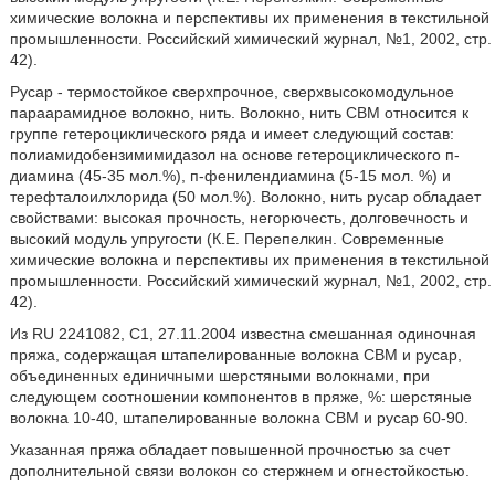
химические волокна и перспективы их применения в текстильной
промышленности. Российский химический журнал, №1, 2002, стр.
42).
Русар - термостойкое сверхпрочное, сверхвысокомодульное
параарамидное волокно, нить. Волокно, нить СВМ относится к
группе гетероциклического ряда и имеет следующий состав:
полиамидобензимимидазол на основе гетероциклического п-
диамина (45-35 мол.%), п-фенилендиамина (5-15 мол. %) и
терефталоилхлорида (50 мол.%). Волокно, нить русар обладает
свойствами: высокая прочность, негорючесть, долговечность и
высокий модуль упругости (К.Е. Перепелкин. Современные
химические волокна и перспективы их применения в текстильной
промышленности. Российский химический журнал, №1, 2002, стр.
42).
Из RU 2241082, С1, 27.11.2004 известна смешанная одиночная
пряжа, содержащая штапелированные волокна СВМ и русар,
объединенных единичными шерстяными волокнами, при
следующем соотношении компонентов в пряже, %: шерстяные
волокна 10-40, штапелированные волокна СВМ и русар 60-90.
Указанная пряжа обладает повышенной прочностью за счет
дополнительной связи волокон со стержнем и огнестойкостью.