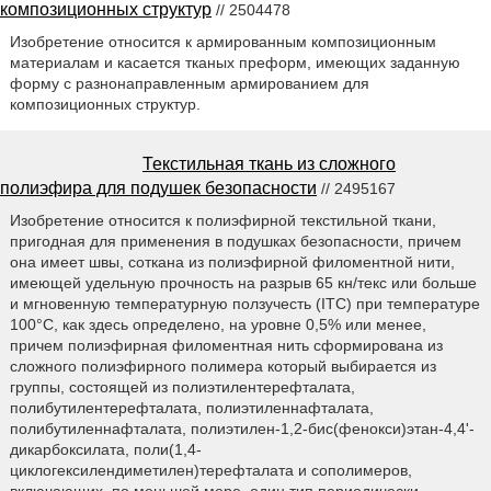
композиционных структур
// 2504478
Изобретение относится к армированным композиционным
материалам и касается тканых преформ, имеющих заданную
форму с разнонаправленным армированием для
композиционных структур.
Текстильная ткань из сложного
полиэфира для подушек безопасности
// 2495167
Изобретение относится к полиэфирной текстильной ткани,
пригодная для применения в подушках безопасности, причем
она имеет швы, соткана из полиэфирной филоментной нити,
имеющей удельную прочность на разрыв 65 кн/текс или больше
и мгновенную температурную ползучесть (ITC) при температуре
100°C, как здесь определено, на уровне 0,5% или менее,
причем полиэфирная филоментная нить сформирована из
сложного полиэфирного полимера который выбирается из
группы, состоящей из полиэтилентерефталата,
полибутилентерефталата, полиэтиленнафталата,
полибутиленнафталата, полиэтилен-1,2-бис(фенокси)этан-4,4'-
дикарбоксилата, поли(1,4-
циклогексилендиметилен)терефталата и сополимеров,
включающих, по меньшей мере, один тип периодически