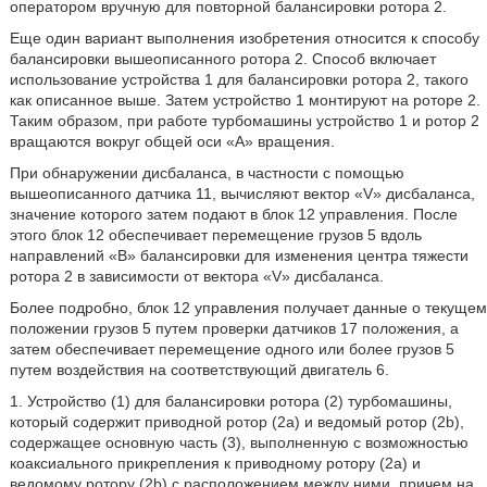
оператором вручную для повторной балансировки ротора 2.
Еще один вариант выполнения изобретения относится к способу
балансировки вышеописанного ротора 2. Способ включает
использование устройства 1 для балансировки ротора 2, такого
как описанное выше. Затем устройство 1 монтируют на роторе 2.
Таким образом, при работе турбомашины устройство 1 и ротор 2
вращаются вокруг общей оси «А» вращения.
При обнаружении дисбаланса, в частности с помощью
вышеописанного датчика 11, вычисляют вектор «V» дисбаланса,
значение которого затем подают в блок 12 управления. После
этого блок 12 обеспечивает перемещение грузов 5 вдоль
направлений «В» балансировки для изменения центра тяжести
ротора 2 в зависимости от вектора «V» дисбаланса.
Более подробно, блок 12 управления получает данные о текущем
положении грузов 5 путем проверки датчиков 17 положения, а
затем обеспечивает перемещение одного или более грузов 5
путем воздействия на соответствующий двигатель 6.
1. Устройство (1) для балансировки ротора (2) турбомашины,
который содержит приводной ротор (2а) и ведомый ротор (2b),
содержащее основную часть (3), выполненную с возможностью
коаксиального прикрепления к приводному ротору (2а) и
ведомому ротору (2b) с расположением между ними, причем на