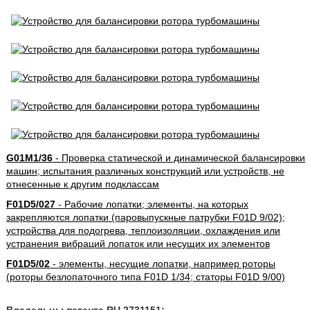
G01M1/36
- Проверка статической и динамической балансировки
машин; испытания различных конструкций или устройств, не
отнесенные к другим подклассам
F01D5/027
- Рабочие лопатки; элементы, на которых
закрепляются лопатки (паровыпускные патрубки F01D 9/02);
устройства для подогрева, теплоизоляции, охлаждения или
устранения вибраций лопаток или несущих их элементов
F01D5/02
- элементы, несущие лопатки, например роторы
(роторы безлопаточного типа F01D 1/34; статоры F01D 9/00)