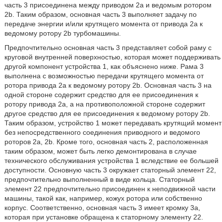
часть 3 присоединена между приводом 2а и ведомым ротором
2b. Таким образом, основная часть 3 выполняет задачу по
передаче энергии и/или крутящего момента от привода 2а к
ведомому ротору 2b турбомашины.
Предпочтительно основная часть 3 представляет собой раму с
круговой внутренней поверхностью, которая может поддерживать
другой компонент устройства 1, как объяснено ниже. Рама 3
выполнена с возможностью передачи крутящего момента от
ротора привода 2а к ведомому ротору 2b. Основная часть 3 на
одной стороне содержит средство для ее присоединения к
ротору привода 2а, а на противоположной стороне содержит
другое средство для ее присоединения к ведомому ротору 2b.
Таким образом, устройство 1 может передавать крутящий момент
без непосредственного соединения приводного и ведомого
роторов 2а, 2b. Кроме того, основная часть 2, расположенная
таким образом, может быть легко демонтирована в случае
технического обслуживания устройства 1 вследствие ее большей
доступности. Основную часть 3 окружает статорный элемент 22,
предпочтительно выполненный в виде кольца. Статорный
элемент 22 предпочтительно присоединен к неподвижной части
машины, такой как, например, кожух ротора или собственно
корпус. Соответственно, основная часть 3 имеет кромку 3а,
которая при установке обращена к статорному элементу 22.