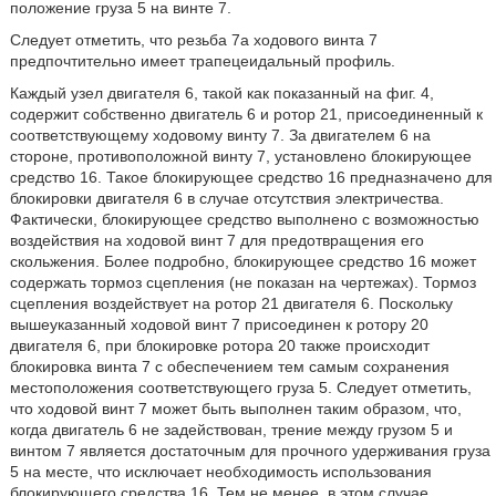
положение груза 5 на винте 7.
Следует отметить, что резьба 7а ходового винта 7
предпочтительно имеет трапецеидальный профиль.
Каждый узел двигателя 6, такой как показанный на фиг. 4,
содержит собственно двигатель 6 и ротор 21, присоединенный к
соответствующему ходовому винту 7. За двигателем 6 на
стороне, противоположной винту 7, установлено блокирующее
средство 16. Такое блокирующее средство 16 предназначено для
блокировки двигателя 6 в случае отсутствия электричества.
Фактически, блокирующее средство выполнено с возможностью
воздействия на ходовой винт 7 для предотвращения его
скольжения. Более подробно, блокирующее средство 16 может
содержать тормоз сцепления (не показан на чертежах). Тормоз
сцепления воздействует на ротор 21 двигателя 6. Поскольку
вышеуказанный ходовой винт 7 присоединен к ротору 20
двигателя 6, при блокировке ротора 20 также происходит
блокировка винта 7 с обеспечением тем самым сохранения
местоположения соответствующего груза 5. Следует отметить,
что ходовой винт 7 может быть выполнен таким образом, что,
когда двигатель 6 не задействован, трение между грузом 5 и
винтом 7 является достаточным для прочного удерживания груза
5 на месте, что исключает необходимость использования
блокирующего средства 16. Тем не менее, в этом случае