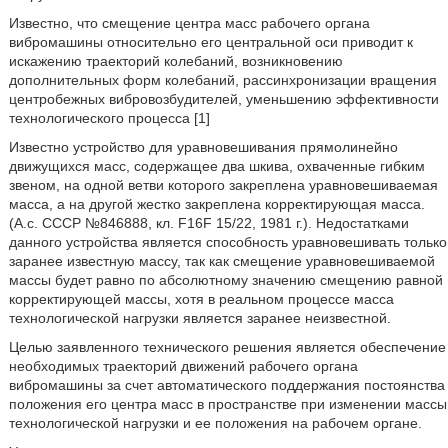
Известно, что смещение центра масс рабочего органа
вибромашины относительно его центральной оси приводит к
искажению траекторий колебаний, возникновению
дополнительных форм колебаний, рассинхронизации вращения
центробежных вибровозбудителей, уменьшению эффективности
технологического процесса [1]
Известно устройство для уравновешивания прямолинейно
движущихся масс, содержащее два шкива, охваченные гибким
звеном, на одной ветви которого закреплена уравновешиваемая
масса, а на другой жестко закреплена корректирующая масса.
(А.с. СССР №846888, кл. F16F 15/22, 1981 г.). Недостатками
данного устройства является способность уравновешивать только
заранее известную массу, так как смещение уравновешиваемой
массы будет равно по абсолютному значению смещению равной
корректирующей массы, хотя в реальном процессе масса
технологической нагрузки является заранее неизвестной.
Целью заявленного технического решения является обеспечение
необходимых траекторий движений рабочего органа
вибромашины за счет автоматического поддержания постоянства
положения его центра масс в пространстве при изменении массы
технологической нагрузки и ее положения на рабочем органе.