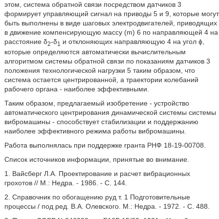
этом, система обратной связи посредством датчиков 3
формирует управляющий сигнал на приводы 5 и 9, которые могут
быть выполнены в виде шаговых электродвигателей, приводящих
в движение компенсирующую массу (m) 6 по направляющей 4 на
расстояние δ
-δ
и отклоняющих направляющую 4 на угол ϕ,
2
1
которые определяются автоматически вычислительным
алгоритмом системы обратной связи по показаниям датчиков 3
положения технологической нагрузки 5 таким образом, что
система остается центрированной, а траектории колебаний
рабочего органа - наиболее эффективными.
Таким образом, предлагаемый изобретение - устройство
автоматического центрирования динамической системы системы
вибромашины - способствует стабилизации и поддержанию
наиболее эффективного режима работы вибромашины.
Работа выполнялась при поддержке гранта РНФ 18-19-00708.
Список источников информации, принятые во внимание.
1. Вайсберг Л.А. Проектирование и расчет вибрационных
грохотов // М.: Недра. - 1986. - С. 144.
2. Справочник по обогащению руд т. 1 Подготовительные
процессы / под ред. В.А. Олевского. М.: Недра. - 1972. - С. 488.