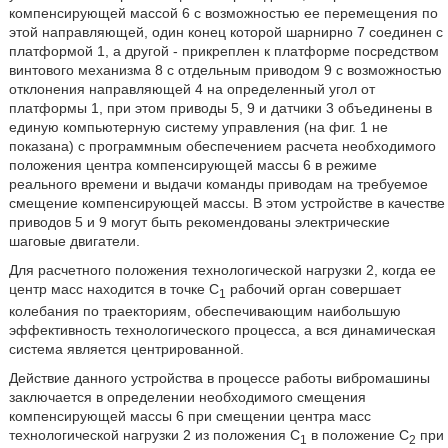
компенсирующей массой 6 с возможностью ее перемещения по
этой направляющей, один конец которой шарнирно 7 соединен с
платформой 1, а другой - прикреплен к платформе посредством
винтового механизма 8 с отдельным приводом 9 с возможностью
отклонения направляющей 4 на определенный угол от
платформы 1, при этом приводы 5, 9 и датчики 3 объединены в
единую компьютерную систему управления (на фиг. 1 не
показана) с программным обеспечением расчета необходимого
положения центра компенсирующей массы 6 в режиме
реального времени и выдачи команды приводам на требуемое
смещение компенсирующей массы. В этом устройстве в качестве
приводов 5 и 9 могут быть рекомендованы электрические
шаговые двигатели.
Для расчетного положения технологической нагрузки 2, когда ее
центр масс находится в точке С
рабочий орган совершает
1
колебания по траекториям, обеспечивающим наибольшую
эффективность технологического процесса, а вся динамическая
система является центрированной.
Действие данного устройства в процессе работы вибромашины
заключается в определении необходимого смещения
компенсирующей массы 6 при смещении центра масс
технологической нагрузки 2 из положения С
в положение С
при
1
2