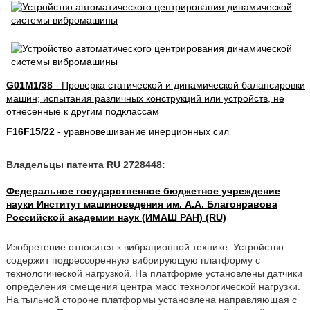
G01M1/38
- Проверка статической и динамической балансировки
машин; испытания различных конструкций или устройств, не
отнесенные к другим подклассам
F16F15/22
- уравновешивание инерционных сил
Владельцы патента RU 2728448:
Федеральное государственное бюджетное учреждение
науки Институт машиноведения им. А.А. Благонравова
Российской академии наук (ИМАШ РАН) (RU)
Изобретение относится к вибрационной технике. Устройство
содержит подрессоренную вибрирующую платформу с
технологической нагрузкой. На платформе установлены датчики
определения смещения центра масс технологической нагрузки.
На тыльной стороне платформы установлена направляющая с