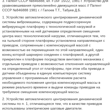
3. Патент СССР №846888, кл. F16F 15/22, 1981 г. Устройство для
уравновешивания прямолинейно движущихся масс // Патент
СССР №846888 1981 г. / Гапоев Т.Т., Табуев Д.Б.
1. Устройство автоматического центрирования динамической
системы вибромашины, содержащее подрессоренную
вибрирующую платформу с технологической нагрузкой и
установленными на ней датчиками определения смещения
центра масс технологической нагрузки, отличающееся тем, что
на тыльной стороне платформы установлена направляющая с
приводом, сопряженным с компенсирующей массой с
возможностью ее перемещения по этой направляющей, один
конец которой шарнирно соединен с платформой, а другой
прикреплен к платформе посредством винтового механизма с
отдельным приводом с возможностью отклонения направляющей
на определенный угол от платформы, при этом оба привода и
датчики объединены в единую компьютерную систему
управления с программным обеспечением расчета
необходимого положения центра компенсирующей массы в
режиме реального времени и выдачи команды приводам на
требуемое смещение компенсирующей массы.
2. Устройство автоматического центрирования динамической
системы по п. 1, отличающееся тем, что в качестве приводов
использованы электрические шаговые двигатели.