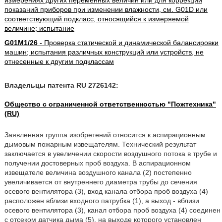
измерениях других переменных величин или для коррекции
показаний приборов при изменении влажности, см. G01D или
соответствующий подкласс, относящийся к измеряемой
величине; испытание
G01M1/26
- Проверка статической и динамической балансировки
машин; испытания различных конструкций или устройств, не
отнесенные к другим подклассам
Владельцы патента RU 2726142:
Общество с ограниченной ответственностью "Пожтехника"
(RU)
Заявленная группа изобретений относится к аспирационным
дымовым пожарным извещателям. Технический результат
заключается в увеличении скорости воздушного потока в трубе и
получении достоверных проб воздуха. В аспирационном
извещателе величина воздушного канала (2) постепенно
увеличивается от внутреннего диаметра трубы до сечения
осевого вентилятора (3), вход канала отбора проб воздуха (4)
расположен вблизи входного патрубка (1), а выход - вблизи
осевого вентилятора (3), канал отбора проб воздуха (4) соединен
с отсеком датчика дыма (5), на выходе которого установлен