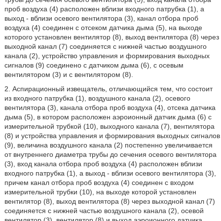
проб воздуха (4) расположен вблизи входного патрубка (1), а
выход - вблизи осевого вентилятора (3), канал отбора проб
воздуха (4) соединен с отсеком датчика дыма (5), на выходе
которого установлен вентилятор (8), выход вентилятора (8) через
выходной канал (7) соединяется с нижней частью воздушного
канала (2), устройство управления и формирования выходных
сигналов (9) соединено с датчиком дыма (6), с осевым
вентилятором (3) и с вентилятором (8).
2. Аспирационный извещатель, отличающийся тем, что состоит
из входного патрубка (1), воздушного канала (2), осевого
вентилятора (3), канала отбора проб воздуха (4), отсека датчика
дыма (5), в котором расположен аэроионный датчик дыма (6) с
измерительной трубкой (10), выходного канала (7), вентилятора
(8) и устройства управления и формирования выходных сигналов
(9), величина воздушного канала (2) постепенно увеличивается
от внутреннего диаметра трубы до сечения осевого вентилятора
(3), вход канала отбора проб воздуха (4) расположен вблизи
входного патрубка (1), а выход - вблизи осевого вентилятора (3),
причем канал отбора проб воздуха (4) соединен с входом
измерительной трубки (10), на выходе которой установлен
вентилятор (8), выход вентилятора (8) через выходной канал (7)
соединяется с нижней частью воздушного канала (2), осевой
вентилятор (3), вентилятор (8) и выход аэроионного датчика