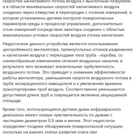
скоростей нагнетаемого потока воздуха с выхлопным патрубком,
а в области минимальных скоростей нагнетаемого воздуха
соединен через отверстие в перегородке с отсеком измерений, в
котором установлены датчики контроля пожароопасных
параметров среды и процессор управления, дополнительно
отсек измерений посредством эжектора соединен с областью
максимальных угловых скоростей воздуха отсека нагнетания.
Недостатком данного устройства является использование
центробежного вентилятора, прямоугольных отсеков разрежения
и нагнетания воздуха с переходами типа труба - коробка, со
скачкообразным изменением сечения воздушных каналов, в
результате чего возникает значительная турбулентность
воздушного потока. Это приводит к снижению эффективности
работы вентилятора, уменьшению скорости воздушного потока в
трубе аспирационного извещателя и к увеличению времени
транспортировки проб воздуха. Соответственно уменьшается
допустимая длина труб и сокращается величина защищаемой
площади.
Кроме того, использующиеся датчики дыма инфракрасного
диапазона имеют низкую чувствительность по дымам с
частицами диаметром 0,5 мкм и менее. Этот недостаток
определяет позднее обнаружение пожароопасной ситуации,
поскольку на ранних этапах развития очага при