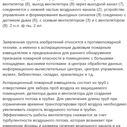
вентилятор (8), выход вентилятора (8) через выходной канал (7)
соединяется с нижней частью воздушного канала (2), устройство
управления и формирования выходных сигналов (9) соединено с
датчиком дыма (6), с осевым вентилятором (3) и с вентилятором
(8). 2 н.п. ф-лы, 2 ил.
Заявленная группа изобретений относится к противопожарной
технике, а именно к аспирационным дымовым пожарным
извещателям и предназначена для раннего обнаружения
признаков пожарной опасности в помещениях с большими
площадями, высокими потолками: в центрах обработки данных,
информационно-вычислительных центрах, центрах управления,
музеях, библиотеках, складах, хранилищах и т.д.
Аспирационный пожарный извещатель состоит из труб с
отверстиями для забора проб воздуха из защищаемого
помещения, детектора дыма и вентилятора для создания
воздушного потока в трубах. Для увеличения длины труб при
ограничении времени транспортировки проб воздуха необходимо
увеличивать скорость воздушного потока в трубах.
Эффективность работы вентилятора снижается за счет
турбулентности воздушного потока, которая возникает при
изменении формы и размера сечения воздушного канала и на