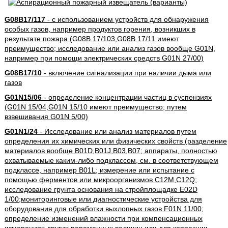
G08B17/117
- с использованием устройств для обнаружения
особых газов, например продуктов горения, возникших в
результате пожара (G08B 17/103,G08B 17/11 имеют
преимущество; исследование или анализ газов вообще G01N,
например при помощи электрических средств G01N 27/00)
G08B17/10
- включение сигнализации при наличии дыма или
газов
G01N15/06
- определение концентрации частиц в суспензиях
(G01N 15/04,G01N 15/10 имеют преимущество; путем
взвешивания G01N 5/00)
G01N1/24
- Исследование или анализ материалов путем
определения их химических или физических свойств (разделение
материалов вообще B01D,B01J,B03,B07; аппараты, полностью
охватываемые каким-либо подклассом, см. в соответствующем
подклассе, например B01L; измерение или испытание с
помощью ферментов или микроорганизмов C12M,C12Q;
исследование грунта основания на стройплощадке E02D
1/00;мониторинговые или диагностические устройства для
оборудования для обработки выхлопных газов F01N 11/00;
определение изменений влажности при компенсационных