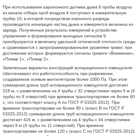
При использовании аэроионного датчика дыма 6 пробы воздуха
из канала отбора проб воздуха 4 поступают в измерительную
трубку 10, в которой посредством коронного разряда
производится ионизация частиц дыма и измеряется величина их
заряда. Полученные результаты измерений в устройстве
управления и формирования выходных сигналов 9,
преобразуются в величину удельной оптической плотности среды
и сравниваются с запрограммированными уровнями тревог, при
достижении которых формируются сигналы тревоги «Внимание»,
«Пожар 1», «Пожар 2».
Заявленные варианты конструкций аспирационного извещателя
обеспечивают его работоспособность при разрежении,
создаваемом осевым вентилятором более 1000 Па. При этом
суммарная длина труб аспирационного извещателя достигает
318 м, с разветвлением на 4 трубы с 32 отверстиями через 9 м (4
трубы по 8 отверстий) при времени транспортировки не более 60
с, что соответствует классу А по ГОСТ Р 53325-2012). При
времени транспортировки не более 90 с (класс В по ГОСТ Р
53325-2012) суммарная длина труб аспирационного извещателя
достигает 416 м, с разветвлением на 4 трубы с 44 отверстиями
через 9 м (4 трубы по 11 отверстий). При времени
транспортировки не более 120 с (класс С по ГОСТ Р 53325-2012)