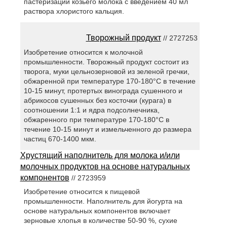
пастеризации козьего молока с введением 40 мл
раствора хлористого кальция.
Творожный продукт
// 2727253
Изобретение относится к молочной
промышленности. Творожный продукт состоит из
творога, муки цельнозерновой из зеленой гречки,
обжаренной при температуре 170-180°С в течение
10-15 минут, протертых винограда сушенного и
абрикосов сушенных без косточки (курага) в
соотношении 1:1 и ядра подсолнечника,
обжаренного при температуре 170-180°С в
течение 10-15 минут и измельченного до размера
частиц 670-1400 мкм.
Хрустящий наполнитель для молока и/или
молочных продуктов на основе натуральных
компонентов
// 2723959
Изобретение относится к пищевой
промышленности. Наполнитель для йогурта на
основе натуральных компонентов включает
зерновые хлопья в количестве 50-90 %, сухие