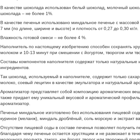
В качестве шоколада использован белый шоколад, молочный шоко
шоколада – не более 1%.
В качестве печенья использовано миндальное печенье с массовой
7 мм (по длине, ширине и высоте) и плотность от 0,27 до 0,30 кг/л.
Влажность готовой смеси – не более 4 %.
Наполнитель по настоящему изобретению способен сохранять хрус
молоком и 10-13 минут при смешении с йогуртом, творогом или т
Составы компонентов наполнителя содержат только натуральные и
ингредиентов.
Так шоколад, используемый в наполнителе, содержит только сахар
молоко, соевый лецитин в качестве эмульгатора и натуральный ар
Ароматизатор представляет собой композицию ароматических веще
также придает ему уникальный вкусовой и ароматический профиль
ароматизатор.
Печенье миндальное изготовлено без использования пищевой соды
куриное (меланж), миндаль дроблёный, соль морскую и экстракт в
Отсутствие пищевой соды в составе печенья позволяет получить печ
благодаря чему печенье остается хрустящим и не размокает в теч
молочного продукта, такого, как йогурт, творог или творожный проду