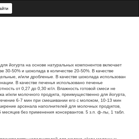
айти
для йогурта на основе натуральных компонентов включает
ве 30-50% и шоколада в количестве 20-50%. В качестве
ельные, и/или дробленые. В качестве шоколада использован
нации. В качестве печенья использовано печенье
ность от 0,27 до 0,30 кг/л. Влажность готовой смеси не
ка и/или молочного продукта, преимущественно для йогурта,
течение 6-7 мин при смешивании его с молоком, 10-13 мин
сширение арсенала наполнителей для молочных продуктов,
месяцев без применения консервантов. 5 з.п. ф-лы, 1 табл.