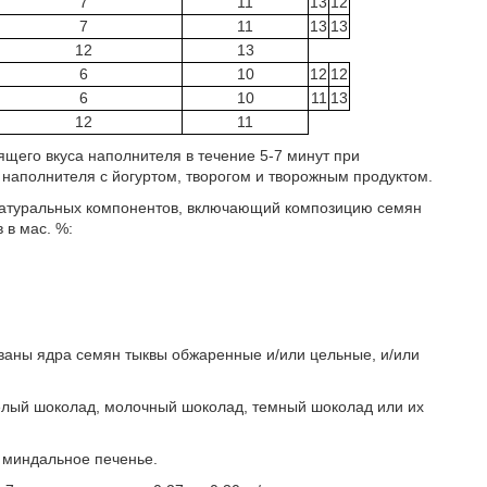
7
11
13
12
7
11
13
13
12
13
6
10
12
12
6
10
11
13
12
11
щего вкуса наполнителя в течение 5-7 минут при
 наполнителя с йогуртом, творогом и творожным продуктом.
 натуральных компонентов, включающий композицию семян
 в мас. %:
зованы ядра семян тыквы обжаренные и/или цельные, и/или
 белый шоколад, молочный шоколад, темный шоколад или их
о миндальное печенье.