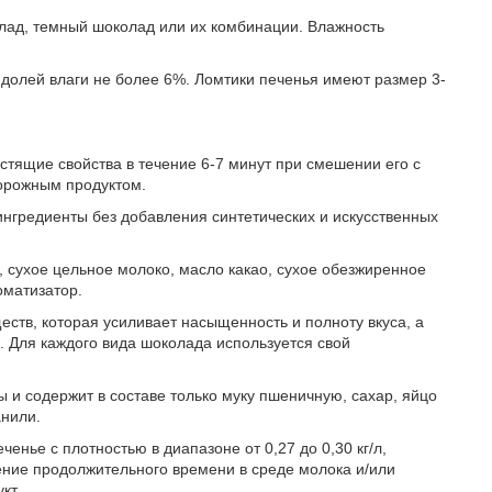
лад, темный шоколад или их комбинации. Влажность
 долей влаги не более 6%. Ломтики печенья имеют размер 3-
тящие свойства в течение 6-7 минут при смешении его с
ворожным продуктом.
нгредиенты без добавления синтетических и искусственных
, сухое цельное молоко, масло какао, сухое обезжиренное
оматизатор.
ств, которая усиливает насыщенность и полноту вкуса, а
. Для каждого вида шоколада используется свой
 и содержит в составе только муку пшеничную, сахар, яйцо
анили.
енье с плотностью в диапазоне от 0,27 до 0,30 кг/л,
ение продолжительного времени в среде молока и/или
кт.