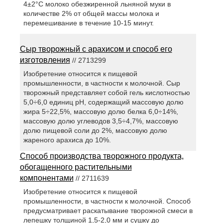
4±2°С молоко обезжиренной льняной муки в
количестве 2% от общей массы молока и
перемешивание в течение 10-15 минут.
Сыр творожный с арахисом и способ его
изготовления
// 2713299
Изобретение относится к пищевой
промышленности, в частности к молочной. Сыр
творожный представляет собой гель кислотностью
5,0÷6,0 единиц pH, содержащий массовую долю
жира 5÷22,5%, массовую долю белка 6,0÷14%,
массовую долю углеводов 3,5÷4,7%, массовую
долю пищевой соли до 2%, массовую долю
жареного арахиса до 10%.
Способ производства творожного продукта,
обогащенного растительными
компонентами
// 2711639
Изобретение относится к пищевой
промышленности, в частности к молочной. Способ
предусматривает раскатывание творожной смеси в
лепешку толщиной 1,5-2,0 мм и сушку до