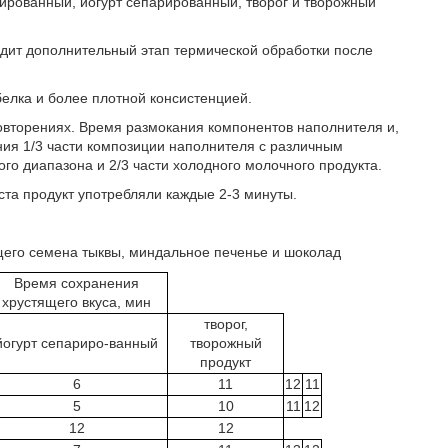
изированный, йогурт сепарированный, творог и творожный
одит дополнительный этап термической обработки после
елка и более плотной консистенцией.
овторениях. Время размокания компонентов наполнителя и,
ния 1/3 части композиции наполнителя с различным
о диапазона и 2/3 части холодного молочного продукта.
ста продукт употребляли каждые 2-3 минуты.
щего семена тыквы, миндальное печенье и шоколад
Время сохранения
хрустящего вкуса, мин
творог,
йогурт сепариро-ванный
творожный
продукт
6
11
12
11
5
10
11
12
12
12