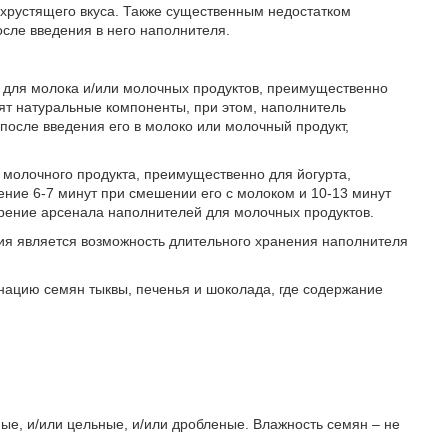
ря хрустящего вкуса. Также существенным недостатком
осле введения в него наполнителя.
 для молока и/или молочных продуктов, преимущественно
ходят натуральные компоненты, при этом, наполнитель
после введения его в молоко или молочный продукт,
 молочного продукта, преимущественно для йогурта,
чение 6-7 минут при смешении его с молоком и 10-13 минут
ирение арсенала наполнителей для молочных продуктов.
ия является возможность длительного хранения наполнителя
нацию семян тыквы, печенья и шоколада, где содержание
ые, и/или цельные, и/или дробленые. Влажность семян – не