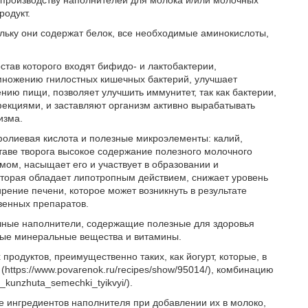
 производству наполнителей для молока и/или молочных
родукт.
льку они содержат белок, все необходимые аминокислоты,
тав которого входят бифидо- и лактобактерии,
змножению гнилостных кишечных бактерий, улучшает
ию пищи, позволяет улучшить иммунитет, так как бактерии,
екциями, и заставляют организм активно вырабатывать
низма.
е фолиевая кислота и полезные микроэлементы: калий,
ставе творога высокое содержание полезного молочного
мом, насыщает его и участвует в образовании и
оторая обладает липотропным действием, снижает уровень
рение печени, которое может возникнуть в результате
венных препаратов.
чные наполнители, содержащие полезные для здоровья
чные минеральные вещества и витамины.
родуктов, преимущественно таких, как йогурт, которые, в
https://www.povarenok.ru/recipes/show/95014/), комбинацию
kunzhuta_semechki_tyikvyi/).
е ингредиентов наполнителя при добавлении их в молоко,