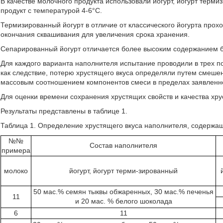
В качестве молочного продукта использовали йогурт, йогурт терм
продукт с температурой 4-6°С.
Термизированный йогурт в отличие от классического йогурта прох
окончания сквашивания для увеличения срока хранения.
Сепарированный йогурт отличается более высоким содержанием б
Для каждого варианта наполнителя испытание проводили в трех п
как следствие, потерю хрустящего вкуса определяли путем смеше
массовым соотношением компонентов смеси в пределах заявленног
Для оценки времени сохранения хрустящих свойств и качества хру
Результаты представлены в таблице 1.
Таблица 1. Определение хрустящего вкуса наполнителя, содержа
№№
Состав наполнителя
примера
молоко
йогурт, йогурт терми-зированный
50 мас.% семян тыквы обжаренных, 30 мас.% печенья
11
и 20 мас. % белого шоколада
6
11