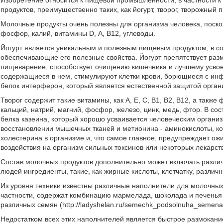
Изобретение относится к пищевой промышленности, в частности к
продуктов, преимущественно таких, как йогурт, творог, творожный п
Молочные продукты очень полезны для организма человека, поско
фосфор, калий, витамины D, А, В12, углеводы.
Йогурт является уникальным и полезным пищевым продуктом, в сос
обеспечивающие его полезные свойства. Йогурт препятствует ра
пищеварение, способствует очищению кишечника и лучшему усвоен
содержащиеся в нем, стимулируют клетки крови, борющиеся с инф
белок интерферон, который является естественной защитой орга
Творог содержит такие витамины, как A, E, C, B1, B2, B12, а такж
кальций, натрий, магний, фосфор, железо, цинк, медь, фтор. В со
белка казеина, который хорошо усваивается человеческим организ
восстановлении мышечных тканей и метионина - аминокислоты, к
холестерина в организме и, что самое главное, предупреждает ожи
воздействия на организм сильных токсинов или некоторых лекарст
Состав молочных продуктов дополнительно может включать разли
людей ингредиенты, такие, как жирные кислоты, клетчатку, разли
Из уровня техники известны различные наполнители для молочных п
частности, содержат комбинацию мармелада, шоколада и печенья (
различных семян (http://ladyshelan.ru/semechk_podsolnuha_semena_
Недостатком всех этих наполнителей является быстрое размокани